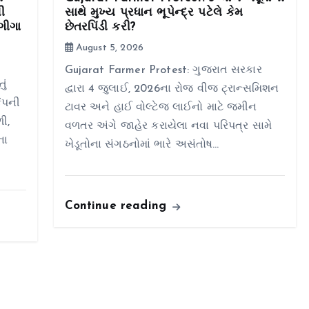
ી
સાથે મુખ્ય પ્રધાન ભૂપેન્દ્ર પટેલે કેમ
ગીગા
છેતરપિંડી કરી?
August 5, 2026
Gujarat Farmer Protest: ગુજરાત સરકાર
ું
દ્વારા 4 જુલાઈ, 2026ના રોજ વીજ ટ્રાન્સમિશન
કંપની
ટાવર અને હાઈ વોલ્ટેજ લાઈનો માટે જમીન
ી,
વળતર અંગે જાહેર કરાયેલા નવા પરિપત્ર સામે
ના
ખેડૂતોના સંગઠનોમાં ભારે અસંતોષ…
Continue reading