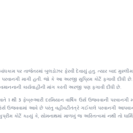
ંધકામ પર તાજેતરમાં બુલડોઝર ફેરવી દેવાયું હતુ. ત્યાર બાદ મુસ્લી
ાની પરવાનગી માગી હતી. જો કે આ અરજી સુપ્રિમ કોર્ટે ફગાવી દીધી છે
ાનનાની કાર્યવાહીની માંગ કરતી અરજી પણ ફગાવી દીધી છે.
તે 1 થી 3 ફેબ્રુઆરી દરમિયાન વાર્ષિક ઉર્સ ઉજવવાની પરવાનગી મા
્ષોથી ઉર્સ ઉજવવામાં આવે છે પરંતુ વહીવટીતંત્રે ગઈકાલે પરવાનગી આપવ
ુપ્રીમ કોર્ટે કહ્યું કે, સોમનાથમાં માળખું જ અસ્તિત્વમાં નથી તો ધાર