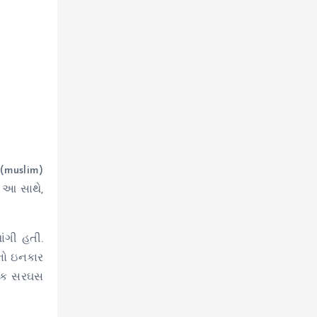
મ(muslim)
. આ સાથે,
ંગી હતી.
ાનો ઇનકાર
્મિક સરઘસ