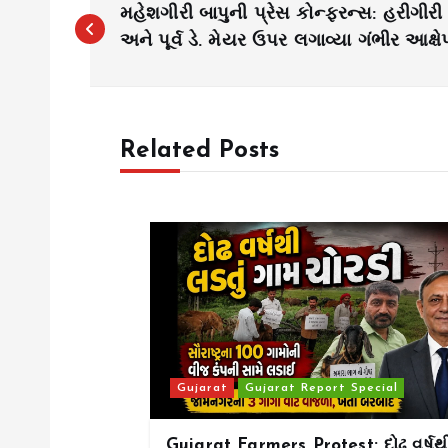
મહેશગીરી બાપુની પ્રેસ કોન્ફરન્સ: હરીગીરી 
o
અને પૂર્વ ડે. મેયર ઉપર લગાવ્યા ગંભીર આક્ષે
s
Related Posts
t
n
a
v
i
Gujarat
Gujarat Report Special
g
Gujarat Farmers Protest: દોઢ વર્ષથ