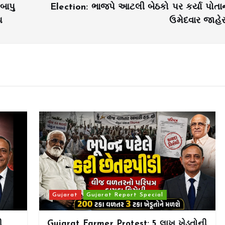
બાપુ
Election: ભાજપે આટલી બેઠકો પર કર્યા પોતા
પ
ઉમેદવાર જાહે
Gujarat
Gujarat Report Special
ી
Gujarat Farmer Protest: 5 લાખ ખેડૂતોની