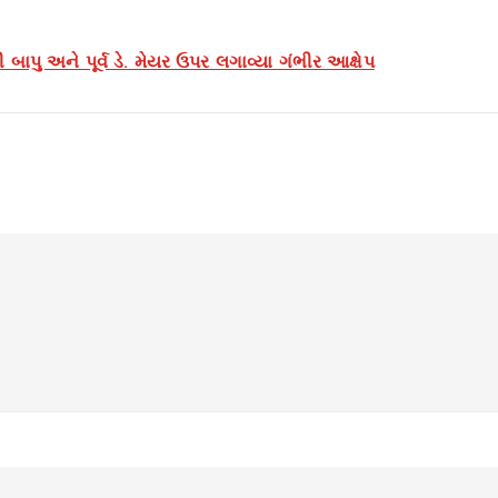
 બાપુ અને પૂર્વ ડે. મેયર ઉપર લગાવ્યા ગંભીર આક્ષેપ