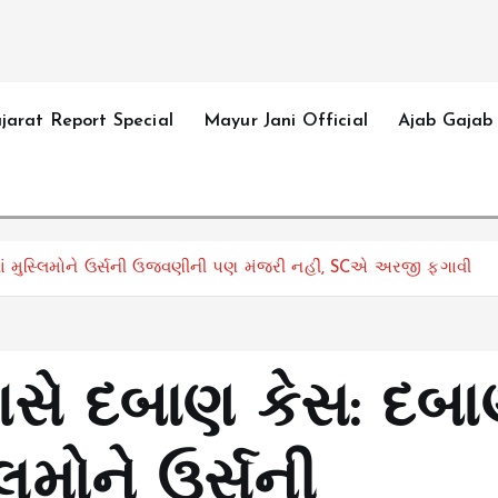
jarat Report Special
Mayur Jani Official
Ajab Gajab
યાં મુસ્લિમોને ઉર્સની ઉજવણીની પણ મંજરી નહીં, SCએ અરજી ફગાવી
ાસે દબાણ કેસ: દબા
્લિમોને ઉર્સની