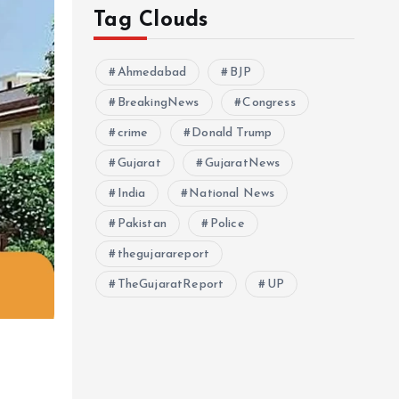
Tag Clouds
Ahmedabad
BJP
BreakingNews
Congress
crime
Donald Trump
Gujarat
GujaratNews
India
National News
Pakistan
Police
thegujarareport
TheGujaratReport
UP