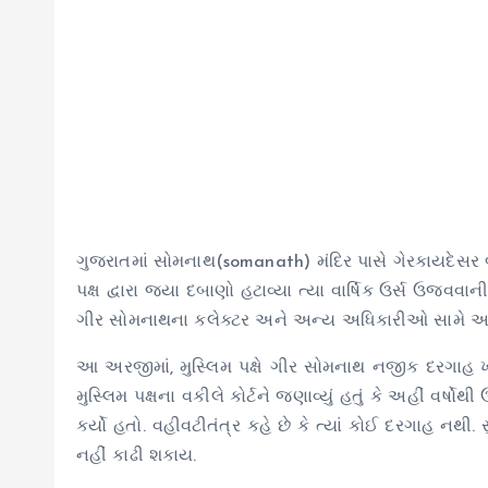
ગુજરાતમાં સોમનાથ(somanath) મંદિર પાસે ગેરકાયદેસર બા
પક્ષ દ્વારા જ્યા દબાણો હટાવ્યા ત્યા વાર્ષિક ઉર્સ ઉજવવ
ગીર સોમનાથના કલેક્ટર અને અન્ય અધિકારીઓ સામે અવમ
આ અરજીમાં, મુસ્લિમ પક્ષે ગીર સોમનાથ નજીક દરગાહ ખા
મુસ્લિમ પક્ષના વકીલે કોર્ટને જણાવ્યું હતું કે અહીં વર
કર્યો હતો. વહીવટીતંત્ર કહે છે કે ત્યાં કોઈ દરગાહ નથી. સ
નહીં કાઢી શકાય.