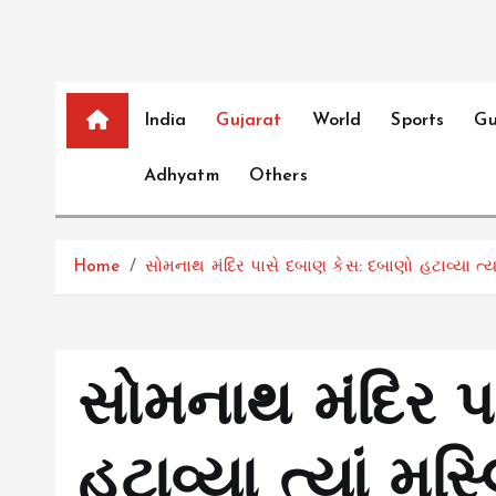
India
Gujarat
World
Sports
Gu
Adhyatm
Others
Home
સોમનાથ મંદિર પાસે દબાણ કેસ: દબાણો હટાવ્યા ત્
સોમનાથ મંદિર પ
હટાવ્યા ત્યાં મુસ