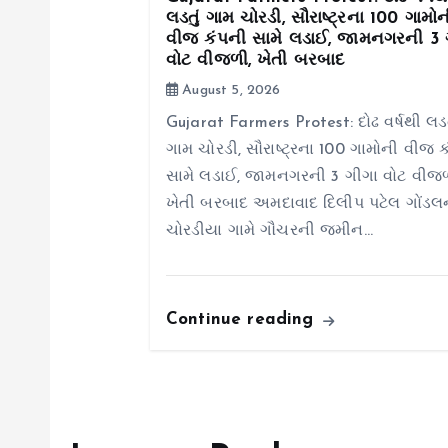
લડતું ગામ ચોરડી, સૌરાષ્ટ્રના 100 ગામોન
વીજ કંપની સામે લડાઈ, જામનગરની 3 
a
વોટ વીજળી, ખેતી બરબાદ
August 5, 2026
t
Gujarat Farmers Protest: દોઢ વર્ષથી લડત
ગામ ચોરડી, સૌરાષ્ટ્રના 100 ગામોની વીજ 
i
સામે લડાઈ, જામનગરની 3 ગીગા વોટ વીજળ
ખેતી બરબાદ અમદાવાદ દિલીપ પટેલ ગોંડલ
o
ચોરડીયા ગામે ગૌચરની જમીન…
n
Continue reading