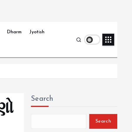
Dharm
Jyotish
Search
ણો
Search