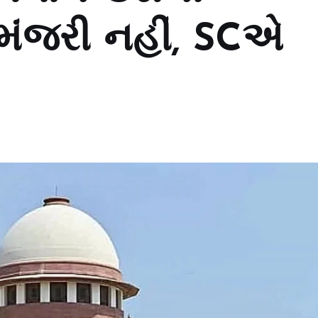
ંજરી નહીં, SCએ