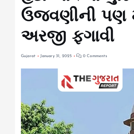
ઉજવણીની પણ મ
અરજી ફગાવી
Gujarat
January 31, 2025
0 Comments