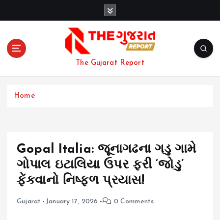
S
k
i
p
t
o
The Gujarat Report
c
o
n
Home
t
e
n
t
Gopal Italia: જૂનાગઢના ગડુ ગામે
ગોપાલ ઇટાલિયા ઉપર ફરી ‘જોડુ’
ફેંકવાનો નિષ્ફળ પ્રયાસ!
Gujarat
January 17, 2026
0 Comments