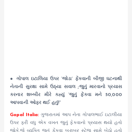
● ગોપાલ ઇટાલિયા ઉપર ‘જોડા’ ફેંકવાની બીજી ઘટનાથી
નેતાની સુરક્ષા સામે ઉઠ્યા સવાલ ;જુતું મારવાનો પ્રયાસ
કરનાર શબ્બીર મીરે કહ્યું ‘જુતું ફેંકવા મને 50,000
આપવાની ઓફર થઈ હતું!”
Gopal Italia:
ગુજરાતમાં આપ નેતા ગોપાલભાઈ ઇટાલીયા
ઉપર ફરી વધુ એક વખત જુતું ફેકવાનો પ્રયાસ થયો હતો
જોકે,જે વ્યક્તિ જુતું ફેંકવા બરાબર સ્ટેજ સામે બેઠો હતો