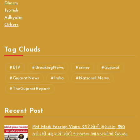
Dharm
Jyotish
Adhyatm
Others
Tag Clouds
BJP
BreakingNews
crime
Gujarat
GujaratNews
India
National News
TheGujaratReport
Recent Post
PM Modi Foreign Visits: 23 દેશોની મુલાકાત, ₹180
કરોડથી વધુ ખર્ચ! મોદી સરકારના આંકડાઓએ ઉઠાવ્યા