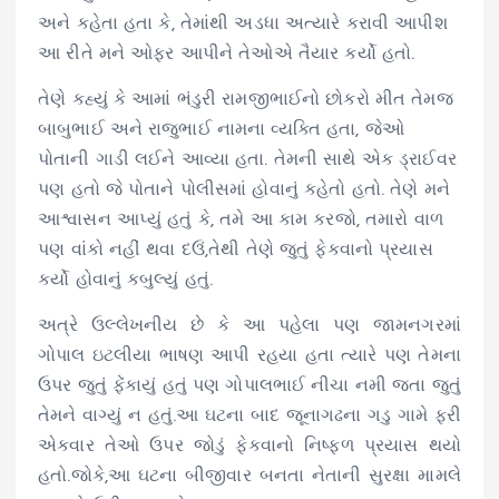
અને કહેતા હતા કે, તેમાંથી અડધા અત્યારે કરાવી આપીશ
આ રીતે મને ઓફર આપીને તેઓએ તૈયાર કર્યો હતો.
તેણે કહ્યું કે આમાં ભંડુરી રામજીભાઈનો છોકરો મીત તેમજ
બાબુભાઈ અને રાજુભાઈ નામના વ્યક્તિ હતા, જેઓ
પોતાની ગાડી લઈને આવ્યા હતા. તેમની સાથે એક ડ્રાઈવર
પણ હતો જે પોતાને પોલીસમાં હોવાનું કહેતો હતો. તેણે મને
આશ્વાસન આપ્યું હતું કે, તમે આ કામ કરજો, તમારો વાળ
પણ વાંકો નહીં થવા દઉં,તેથી તેણે જુતું ફેકવાનો પ્રયાસ
કર્યો હોવાનું કબુલ્યું હતું.
અત્રે ઉલ્લેખનીય છે કે આ પહેલા પણ જામનગરમાં
ગોપાલ ઇટલીયા ભાષણ આપી રહયા હતા ત્યારે પણ તેમના
ઉપર જુતું ફેંકાયું હતું પણ ગોપાલભાઈ નીચા નમી જતા જુતું
તેમને વાગ્યું ન હતું.આ ઘટના બાદ જૂનાગઢના ગડુ ગામે ફરી
એકવાર તેઓ ઉપર જોડું ફેકવાનો નિષ્ફળ પ્રયાસ થયો
હતો.જોકે,આ ઘટના બીજીવાર બનતા નેતાની સુરક્ષા મામલે