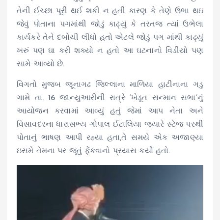
તેની ઈચ્છા પૂરી થઈ શકી ન હતી કારણ કે તેણે ઉભા થઇ
જેવું પોતાના પગમાંથી જોડું કાઢ્યું કે તરતજ ત્યાં ઉભેલા
કાર્યકરે તેને દબોચી લીધો હતો એટલે જોડું પગ માંથી કાઢ્યું
ખરું પણ ઘા કરી શક્યો ન હતો આ ઘટનાનો વિડીયો પણ
સામે આવ્યો છે.
વિગતો મુજબ જૂનાગઢ જિલ્લાના માળિયા હાટીનાના ગડુ
ગામે તા. 16 જાન્યુઆરીની રાત્રે ‘ખેડૂત સન્માન સભા’નું
આયોજન કરવામાં આવ્યું હતું જેમાં આપ નેતા અને
વિસાવદરના ધારાસભ્ય ગોપાલ ઈટાલિયા જ્યારે સ્ટેજ પરથી
પોતાનું ભાષણ આપી રહ્યા હતા,તે સમયે એક અજાણ્યા
ઇસમે તેમના પર જૂતું ફેંકવાનો પ્રયાસ કર્યો હતો.
V
i
d
e