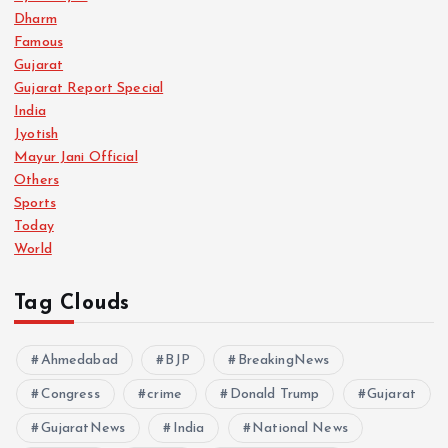
Dharm
Famous
Gujarat
Gujarat Report Special
India
Jyotish
Mayur Jani Official
Others
Sports
Today
World
Tag Clouds
Ahmedabad
BJP
BreakingNews
Congress
crime
Donald Trump
Gujarat
GujaratNews
India
National News