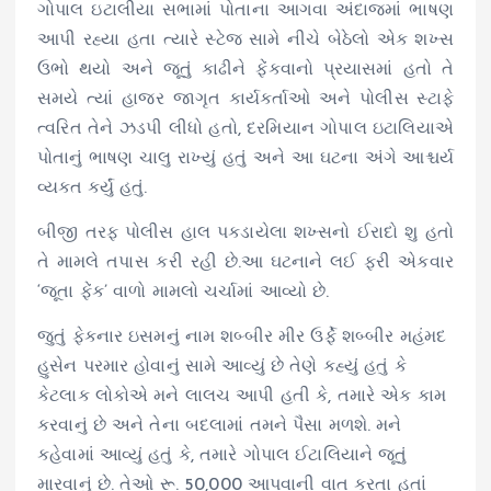
ગોપાલ ઇટાલીયા સભામાં પોતાના આગવા અંદાજમાં ભાષણ
આપી રહ્યા હતા ત્યારે સ્ટેજ સામે નીચે બેઠેલો એક શખ્સ
ઉભો થયો અને જૂતું કાઢીને ફેંકવાનો પ્રયાસમાં હતો તે
સમયે ત્યાં હાજર જાગૃત કાર્યકર્તાઓ અને પોલીસ સ્ટાફે
ત્વરિત તેને ઝડપી લીધો હતો, દરમિયાન ગોપાલ ઇટાલિયાએ
પોતાનું ભાષણ ચાલુ રાખ્યું હતું અને આ ઘટના અંગે આશ્ચર્ય
વ્યક્ત કર્યું હતું.
બીજી તરફ પોલીસ હાલ પકડાયેલા શખ્સનો ઈરાદો શુ હતો
તે મામલે તપાસ કરી રહી છે.આ ઘટનાને લઈ ફરી એકવાર
‘જૂતા ફેંક’ વાળો મામલો ચર્ચામાં આવ્યો છે.
જુતું ફેકનાર ઇસમનું નામ શબ્બીર મીર ઉર્ફે શબ્બીર મહંમદ
હુસેન પરમાર હોવાનું સામે આવ્યું છે તેણે કહ્યું હતું કે
કેટલાક લોકોએ મને લાલચ આપી હતી કે, તમારે એક કામ
કરવાનું છે અને તેના બદલામાં તમને પૈસા મળશે. મને
કહેવામાં આવ્યું હતું કે, તમારે ગોપાલ ઈટાલિયાને જૂતું
મારવાનું છે. તેઓ રૂ. 50,000 આપવાની વાત કરતા હતાં