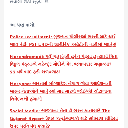
સવાલો ઉઠી રહયા છે.
આ પણ વાંચો:
Police recruitment: ગુજરાત પોલીસમાં ભરતી માટે થઈ
જાવ રેડી; PSI-LRDની શારીરિક કસોટીની તારીખો જાહેર!
Narendramodi: પૂર્વ ગૃહમંત્રી હરેન પંડ્યા હત્યામાં પિતા
વિઠ્ઠલ પંડ્યાએ નરેન્દ્ર મોદીને કેમ જવાબદાર ગણાવ્યા?
22 વર્ષ બાદ ફરી સળવળાટ!
Haryana: ભારતમાં બાંગ્લાદેશ-નેપાળ જેવા આંદોલનની
જરૂર,નેતાઓને જાહેરમાં માર મારવો જોઈએ! ચૌટાલાના
નિવેદનથી હંગામો
Social Media: ભાજપના નેતા ડો.ભરત કાનાબારે The
Gujarat Report ઉપર કહ્યું:બાળકો માટે સોશ્યલ મીડિયા
ઉપર પ્રતિબંધ ક્યારે?