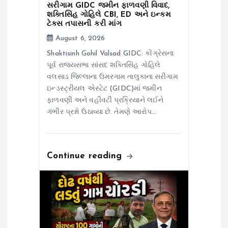
સરીગામ GIDC જમીન ફાળવણી વિવાદ,
શક્તિસિંહ ગોહિલે CBI, ED અને ઇન્કમ
ટેક્સ તપાસની કરી માંગ
August 6, 2026
Shaktisinh Gohil Valsad GIDC: કોંગ્રેસના
પૂર્વ રાજ્યસભા સાંસદ શક્તિસિંહ ગોહિલે
વલસાડ જિલ્લાના ઉમરગામ તાલુકાના સરીગામ
ઇન્ડસ્ટ્રીયલ એસ્ટેટ (GIDC)માં જમીન
ફાળવણી અને વહીવટી પ્રક્રિયાને લઈને
ગંભીર પ્રશ્નો ઉઠાવ્યા છે. તેમણે આરોપ…
Continue reading