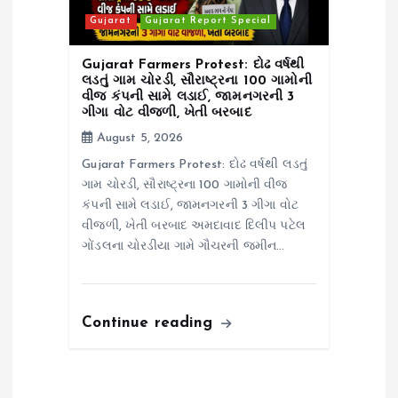
Gujarat
Gujarat Report Special
Gujarat Farmers Protest: દોઢ વર્ષથી
લડતું ગામ ચોરડી, સૌરાષ્ટ્રના 100 ગામોની
વીજ કંપની સામે લડાઈ, જામનગરની 3
ગીગા વોટ વીજળી, ખેતી બરબાદ
August 5, 2026
Gujarat Farmers Protest: દોઢ વર્ષથી લડતું
ગામ ચોરડી, સૌરાષ્ટ્રના 100 ગામોની વીજ
કંપની સામે લડાઈ, જામનગરની 3 ગીગા વોટ
વીજળી, ખેતી બરબાદ અમદાવાદ દિલીપ પટેલ
ગોંડલના ચોરડીયા ગામે ગૌચરની જમીન…
Continue reading