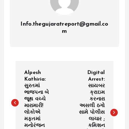
Info.thegujaratreport@gmail.co
m
P
Alpesh
Digital
o
Kathiria:
Arrest:
સુરતમાં
સાયબર
ભાજપના બે
ક્રાઇમ
s
જૂથ વચ્ચે
કરનારા
મારામારી!
અસલી ઠગો
t
લોકોએ
સામે પોલીસ
મફતમાં
લાચાર ;
n
મનોરંજન
કમિશન