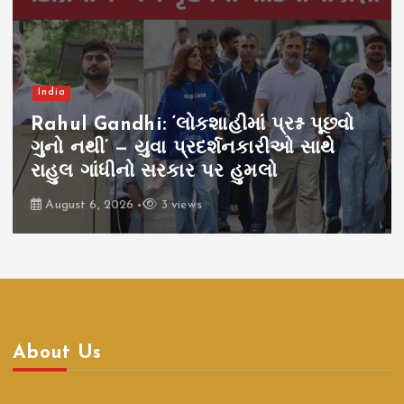
India
Rahul Gandhi: ‘લોકશાહીમાં પ્રશ્ન પૂછવો
ગુનો નથી’ — યુવા પ્રદર્શનકારીઓ સાથે
રાહુલ ગાંધીનો સરકાર પર હુમલો
August 6, 2026
3 views
About Us