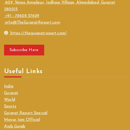
609, Venus Amadeus, Jodhpur Village, Ahmedabad, Gujarat
380015
+91 - 78628 57629
info@TheGujaratReport.com
https://thegujaratreport.com/
Subscribe Here
Useful Links
India
Gujarat
World
Sports
Gujarat Report Special
Mayur Jani Official
Ajab Gajab