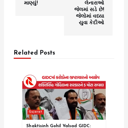
માણ્યું!
લેનારાઓ
a
જેલમાં સડે છે!
જેલોમાં વધ્યા
v
યુવા કેદીઓ
i
g
Related Posts
a
t
i
o
Gujarat
n
Shaktisinh Gohil Valsad GIDC: