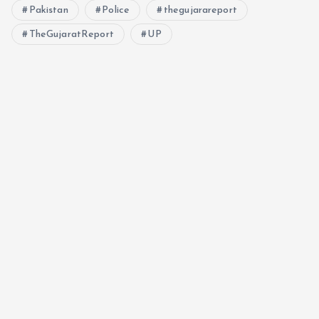
Pakistan
Police
thegujarareport
TheGujaratReport
UP