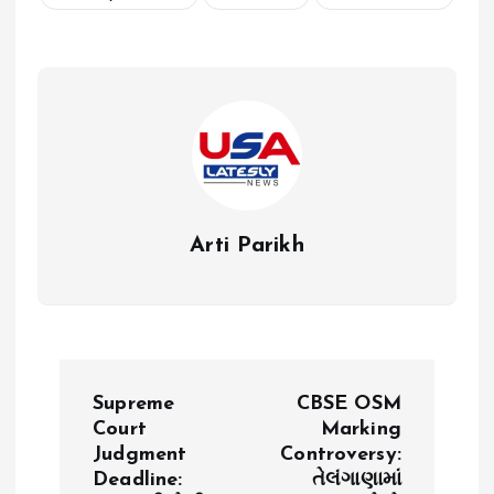
Arti Parikh
P
Supreme
CBSE OSM
o
Court
Marking
Judgment
Controversy:
Deadline:
તેલંગાણામાં
s