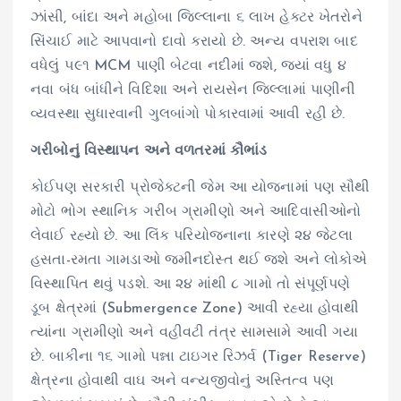
ઝાંસી, બાંદા અને મહોબા જિલ્લાના ૬ લાખ હેક્ટર ખેતરોને
સિંચાઈ માટે આપવાનો દાવો કરાયો છે. અન્ય વપરાશ બાદ
વધેલું ૫૯૧ MCM પાણી બેટવા નદીમાં જશે, જ્યાં વધુ ૪
નવા બંધ બાંધીને વિદિશા અને રાયસેન જિલ્લામાં પાણીની
વ્યવસ્થા સુધારવાની ગુલબાંગો પોકારવામાં આવી રહી છે.
ગરીબોનું વિસ્થાપન અને વળતરમાં કૌભાંડ
કોઈપણ સરકારી પ્રોજેક્ટની જેમ આ યોજનામાં પણ સૌથી
મોટો ભોગ સ્થાનિક ગરીબ ગ્રામીણો અને આદિવાસીઓનો
લેવાઈ રહ્યો છે. આ લિંક પરિયોજનાના કારણે ૨૪ જેટલા
હસતા-રમતા ગામડાઓ જમીનદોસ્ત થઈ જશે અને લોકોએ
વિસ્થાપિત થવું પડશે. આ ૨૪ માંથી ૮ ગામો તો સંપૂર્ણપણે
ડૂબ ક્ષેત્રમાં (Submergence Zone) આવી રહ્યા હોવાથી
ત્યાંના ગ્રામીણો અને વહીવટી તંત્ર સામસામે આવી ગયા
છે. બાકીના ૧૬ ગામો પન્ના ટાઇગર રિઝર્વ (Tiger Reserve)
ક્ષેત્રના હોવાથી વાઘ અને વન્યજીવોનું અસ્તિત્વ પણ