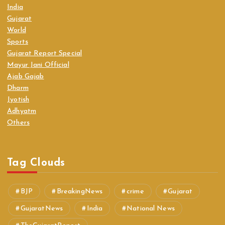
India
Gujarat
World
Sports
Gujarat Report Special
Mayur Jani Official
Ajab Gajab
Dharm
Jyotish
Adhyatm
Others
Tag Clouds
BJP
BreakingNews
crime
Gujarat
GujaratNews
India
National News