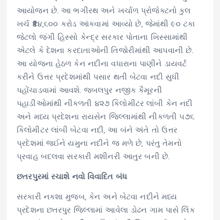
આયોજન છે. આ ભગીરથ અને ખર્ચાળ પ્રોજેક્ટનો કુલ
ખર્ચ ₹૪૪,૬૦૦ કરોડ આંકવામાં આવ્યો છે, જેમાંથી ૯૦ ટકા
જેટલો જંગી હિસ્સો કેન્દ્ર સરકાર પોતાના ખિસ્સામાંથી
એટલે કે દેશના કરદાતાઓની તિજોરીમાંથી આપવાની છે.
આ યોજના હેઠળ કેન નદીના વધારાના પાણીને ડાયવર્ટ
કરીને ઉત્તર પ્રદેશમાંથી પસાર થતી બેટવા નદી સુધી
પહોંચાડવામાં આવશે. જબલપુર નજીક કૈમૂરની
પહાડીઓમાંથી નીકળતી ૪૨૭ કિલોમીટર લાંબી કેન નદી
અને મધ્ય પ્રદેશના રાયસેન જિલ્લામાંથી નીકળતી ૫૭૬
કિલોમીટર લાંબી બેટવા નદી, આ બંને અંતે તો ઉત્તર
પ્રદેશમાં જઈને યમુના નદીને જ મળે છે, પરંતુ તેમનો
પ્રવાહ બદલવા સરકારી મશીનરી આતુર બની છે.
છતરપુરમાં રચાશે નવો વિવાદિત બંધ
સરકારી નકશા મુજબ, કેન અને બેટવા નદીને મધ્ય
પ્રદેશના છતરપુર જિલ્લામાં આવેલા ડોઢન ગામ પાસે લિંક