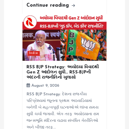
Continue reading
India
RSS BJP Strategy: અયોધ્યા વિવાદથી
Gen Z આંદોલન સુધી… RSS-BJPની
અંદરની રાજનીતિનો ખુલાસો
August 9, 2026
RSS BJP Strategy: દેશના રાજકીય
પરિપ્રેક્ષ્યમાં જૂનના પ્રથમ અઠવાડિયામાં
બનેલી બે મહત્વપૂર્ણ ઘટનાઓએ લાંબા સમય
સુધી ચર્ચા જગાવી. એક તરફ અયોધ્યાના રામ
જન્મભૂમિ મંદિરના ચઢાવા સંબંધિત ગેરરીતિઓ
અને બીજી તરફ…