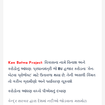
Ken Betwa Project:
વિકાસના નામે વિનાશ અને
કરોડોનું આંધણ: પ્રધાનમંત્રી જે ₹૪૪ હજાર કરોડના ‘કેન-
બેટવા પ્રોજેક્ટ’ માટે ઉતાવળા થયા છે, તેની અસલી કિંમત
તો ગરીબ ગ્રામીણો અને પર્યાવરણ ચૂકવશે
કરોડોના આંધણ વચ્ચે પીએમનું દબાણ
કેન્દ્ર સરકાર દ્વારા દેશમાં નદીઓ જોડવાના મસમોટા