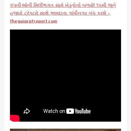
કંપનીઓની મિલીભગત સામે ખેડૂતોનો બળવો! ૧૫મી જૂને
હજારો ટ્રેક્ટરો સાથે અન્નદાતા ગાંધીનગર બંધ કરશે –
thegujaratreport.com