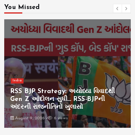
You Missed
India
RSS BJP Strategy: અયોધ્યા વિવાદથી
Gen Z આંદોલન સુધી… RSS-BJPની
અંદરની રાજનીતિનો ખુલાસો
August 9, 2026
6 views