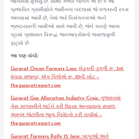
જોખમમાં મુકાયું છે. સૌથી ગંભીર બાબત એ છે કે આ
પ્રભાવિત ગ્રામીણોને જમીનના બદલામાં જે વળતરની રકમ
આપવામાં આવી છે, તેમાં ભારે વિસંગતતાઓ અને
ભ્રષ્ટાચારની ખામીઓ સામે આવી છે, જેને કારણે આખા
પટ્ટામાં પ્રશાસન વિરૂદ્ધ જનઆક્રોશનો જ્વાળામુખી
ફાટ્યો છે.
આ પણ વાંચો:
Gujarat Onion Farmers Loss: ખેડૂતની ડુંગળી રૂ. 3માં
વેચવા મજબૂર, એક કિલોએ રૂ. 10ની ખોટ –
thegujaratreport.com
Gujarat Gas Allocation Industry Crisis: ગુજરાતમાં
ગેસ ફાળવણીને લઈને ફરી ઉઠ્યા અન્યાયના સવાલ,
અરૂણ જેટલીના જૂના નિવેદનો ફરી ચર્ચામાં –
thegujaratreport.com
Gujarat Farmers Rally 15 June: બાબુઓ અને