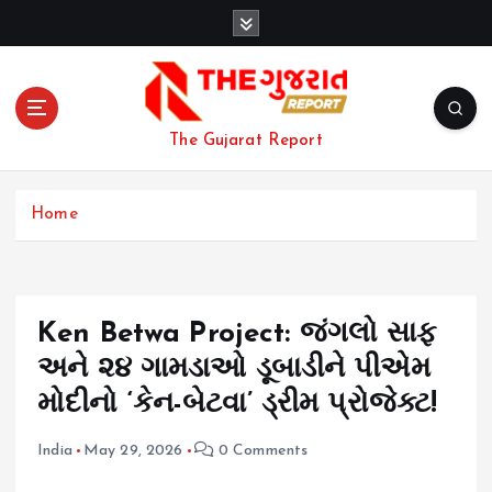
S
k
i
p
t
o
The Gujarat Report
c
o
n
Home
t
e
n
t
Ken Betwa Project: જંગલો સાફ
અને ૨૪ ગામડાઓ ડૂબાડીને પીએમ
મોદીનો ‘કેન-બેટવા’ ડ્રીમ પ્રોજેક્ટ!
India
May 29, 2026
0 Comments