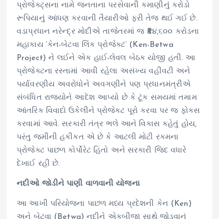
પ્રોજેક્ટ્સના નામે જનતાના પરસેવાની કમાણીનું કરોડો
રૂપિયાનું આંધણ કરવાની તૈયારીઓ ફરી તેજ થઈ ગઈ છે.
વડાપ્રધાન નરેન્દ્ર મોદીએ તાજેતરમાં જ ₹૪૪,૬૦૦ કરોડના
મહાકાય ‘કેન-બેટવા લિંક પ્રોજેક્ટ’ (Ken-Betwa
Project) ને લઈને એક હાઈ-લેવલ બેઠક યોજી હતી. આ
પ્રોજેક્ટના રસ્તામાં આવી રહેલા અસંખ્ય વહીવટી અને
પર્યાવરણીય અવરોધોને અવગણીને પણ પ્રધાનમંત્રીએ
સંબંધિત રાજ્યોને આદેશ આપ્યો છે કે ટૂંક સમયમાં તમામ
આંતરિક વિવાદો ઉકેલીને પ્રોજેક્ટ પૂરો કરવા પર જ ફોકસ
કરવામાં આવે. સરકારી તંત્ર ભલે આને વિકાસ કહેતું હોય,
પરંતુ જમીની હકીકત એ છે કે આટલી મોટી રકમના
પ્રોજેક્ટ પાછળ કોર્પોરેટ હિતો અને સરકારી જિદ વધારે
દેખાઈ રહી છે.
નદીઓ જોડીને પાણી વાળવાની યોજના
આ આખી પરિયોજના પાછળ મધ્ય પ્રદેશની કેન (Ken)
અને બેટવા (Betwa) નદીને એકબીજા સાથે જોડવાનું