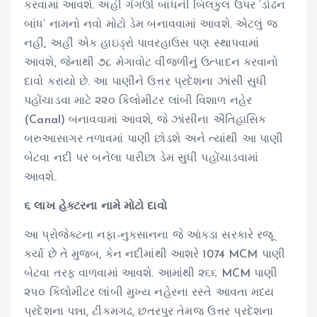
કરવામાં આવશે. અહીં ગંગઊ બાંધની બિલકુલ ઉપર ‘ડોઢન
બાંધ’ નામનો નવો મોટો ડેમ બનાવવામાં આવશે. એટલું જ
નહીં, અહીં એક હાઇડ્રો પાવરહાઉસ પણ સ્થાપવામાં
આવશે, જેનાથી ૭૮ મેગાવોટ વીજળીનું ઉત્પાદન કરવાનો
દાવો કરાયો છે. આ પાણીને ઉત્તર પ્રદેશના ઝાંસી સુધી
પહોંચાડવા માટે ૨૨૦ કિલોમીટર લાંબી વિશાળ નહેર
(Canal) બનાવવામાં આવશે, જે ઝાંસીના ઐતિહાસિક
બરુઆસાગર તળાવમાં પાણી છોડશે અને ત્યાંથી આ પાણી
બેટવા નદી પર બનેલા પારીછા ડેમ સુધી પહોંચાડવામાં
આવશે.
૬ લાખ હેક્ટરના નામે મોટો દાવો
આ પ્રોજેક્ટના નફા-નુકસાનના જે આંકડા સરકારે રજૂ
કર્યા છે તે મુજબ, કેન નદીમાંથી આશરે 1074 MCM પાણી
બેટવા તરફ વાળવામાં આવશે. આમાંથી ૨૬૬ MCM પાણી
૨૫૦ કિલોમીટર લાંબી મુખ્ય નહેરના રસ્તે આવતા મધ્ય
પ્રદેશના પન્ના, ટીકમગઢ, છતરપુર તેમજ ઉત્તર પ્રદેશના