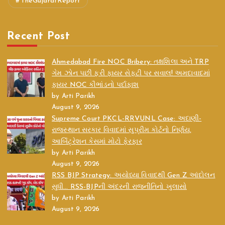
TheGujaratReport
Recent Post
Ahmedabad Fire NOC Bribery: તક્ષશિલા અને TRP
ગેમ ઝોન પછી ફરી ફાયર સેફ્ટી પર સવાલ! અમદાવાદમાં
ફાયર NOC કૌભાંડનો પર્દાફાશ
by Arti Parikh
August 9, 2026
Supreme Court PKCL-RRVUNL Case: અદાણી-
રાજસ્થાન સરકાર વિવાદમાં સુપ્રીમ કોર્ટનો નિર્ણય,
આર્બિટ્રેશન કેસમાં મોટો ફેરફાર
by Arti Parikh
August 9, 2026
RSS BJP Strategy: અયોધ્યા વિવાદથી Gen Z આંદોલન
સુધી… RSS-BJPની અંદરની રાજનીતિનો ખુલાસો
by Arti Parikh
August 9, 2026