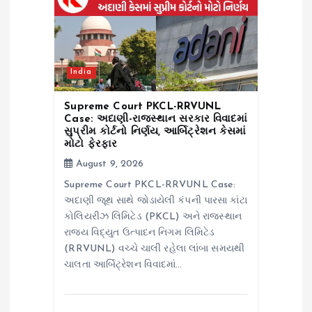
o
n
India
Supreme Court PKCL-RRVUNL
Case: અદાણી-રાજસ્થાન સરકાર વિવાદમાં
સુપ્રીમ કોર્ટનો નિર્ણય, આર્બિટ્રેશન કેસમાં
મોટો ફેરફાર
August 9, 2026
Supreme Court PKCL-RRVUNL Case:
અદાણી જૂથ સાથે જોડાયેલી કંપની પારસા કાંટા
કોલિયરીઝ લિમિટેડ (PKCL) અને રાજસ્થાન
રાજ્ય વિદ્યુત ઉત્પાદન નિગમ લિમિટેડ
(RRVUNL) વચ્ચે ચાલી રહેલા લાંબા સમયથી
ચાલતા આર્બિટ્રેશન વિવાદમાં…