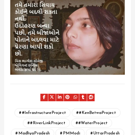
#InfrastructureProject
#KenBetwaProject
#RiverLinkProject
#WaterProject
MadhyaPradesh
PMModi
UttarPradesh