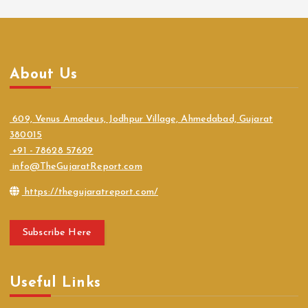
About Us
609, Venus Amadeus, Jodhpur Village, Ahmedabad, Gujarat
380015
+91 - 78628 57629
info@TheGujaratReport.com
https://thegujaratreport.com/
Subscribe Here
Useful Links