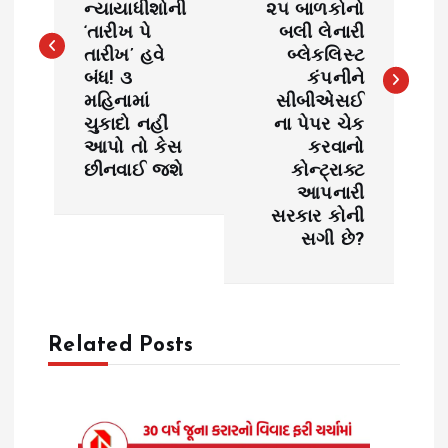
ન્યાયાધીશોની
૨૫ બાળકોનો
‘તારીખ પે
બલી લેનારી
t
તારીખ’ હવે
બ્લેકલિસ્ટ
બંધ! ૩
કંપનીને
n
મહિનામાં
સીબીએસઈ
ચુકાદો નહીં
ના પેપર ચેક
a
આપો તો કેસ
કરવાનો
છીનવાઈ જશે
કોન્ટ્રાક્ટ
v
આપનારી
સરકાર કોની
i
સગી છે?
g
a
Related Posts
t
i