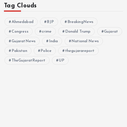
Tag Clouds
Ahmedabad
BJP
BreakingNews
Congress
crime
Donald Trump
Gujarat
GujaratNews
India
National News
Pakistan
Police
thegujarareport
TheGujaratReport
UP