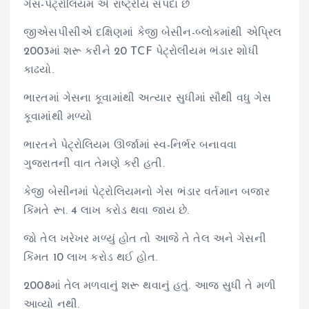
ગેસ-પેટ્રોલિયમ એ રાષ્ટ્રીય સંપદા છે
જીએસપીસીએ દક્ષિણમાં કેજી બેસીન-બ્લોકમાંથી એપ્રિલ
2003માં શરૂ કરીને 20 TCF પેટ્રોલીયમ ભંડાર શોધી
કાઢયો.
ભારતમાં ગેસના કૂવામાંથી અત્યાર સુધીમાં સૌથી વધુ ગેસ
કૂવામાંથી મળ્યો
ભારતને પેટ્રોલિયમ ઊર્જામાં સ્વ-નિર્ભર બનાવવા
ગુજરાતની વાત તેમણે કરી હતી.
કેજી બેસીનમાં પેટ્રોલિયમનો ગેસ ભંડાર વર્તમાન બજાર
કિંમતે રૂા. 4 લાખ કરોડ થવા જાય છે.
જો તેલ ખરેખર મળ્યું હોત તો આજે તે તેલ અને ગેસની
કિંમત 10 લાખ કરોડ થઈ હોત.
2008માં તેલ મળવાનું શરૂ થવાનું હતું. આજ સુધી તે મળી
આવ્યો નથી.