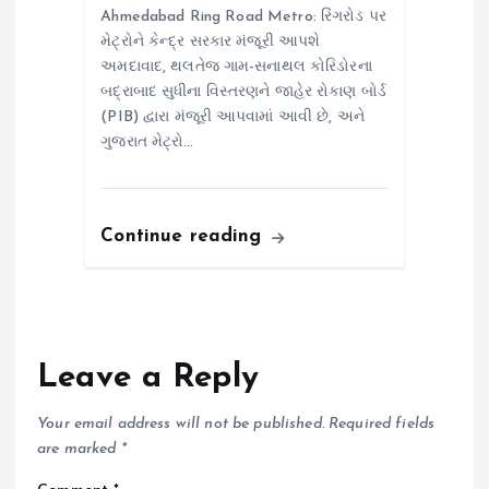
Ahmedabad Ring Road Metro: રિંગરોડ પર
મેટ્રોને કેન્દ્ર સરકાર મંજૂરી આપશે
અમદાવાદ, થલતેજ ગામ-સનાથલ કોરિડોરના
બદ્રાબાદ સુધીના વિસ્તરણને જાહેર રોકાણ બોર્ડ
(PIB) દ્વારા મંજૂરી આપવામાં આવી છે, અને
ગુજરાત મેટ્રો…
Continue reading
Leave a Reply
Your email address will not be published.
Required fields
are marked
*