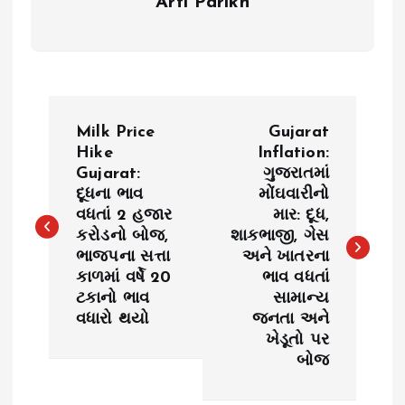
Arti Parikh
P
Milk Price
Gujarat
o
Hike
Inflation:
Gujarat:
ગુજરાતમાં
દૂધના ભાવ
મોંઘવારીનો
s
વધતાં 2 હજાર
માર: દૂધ,
કરોડનો બોજ,
શાકભાજી, ગેસ
t
ભાજપના સત્તા
અને ખાતરના
કાળમાં વર્ષે 20
ભાવ વધતાં
n
ટકાનો ભાવ
સામાન્ય
વધારો થયો
જનતા અને
a
ખેડૂતો પર
બોજ
v