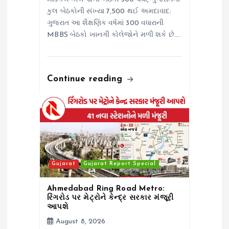
કુલ બેઠકોની સંખ્યા 7,500 થઈ અમદાવાદ:
ગુજરાત આ શૈક્ષણિક વર્ષમાં 300 વધારાની
MBBS બેઠકો ખાનગી કોલેજોને મળી શકે છે.…
Continue reading
Gujarat
Gujarat Report Special
Ahmedabad Ring Road Metro:
રિંગરોડ પર મેટ્રોને કેન્દ્ર સરકાર મંજૂરી
આપશે
August 8, 2026