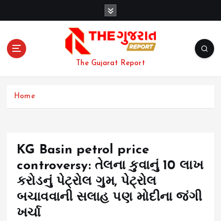
S
k
i
p
t
o
The Gujarat Report
c
o
n
Home
t
e
n
t
KG Basin petrol price
controversy: તેલના કુવાનું 10 લાખ
કરોડનું પેટ્રોલ ગુમ, પેટ્રોલ
બચાવવાની સલાહ પણ મોદીના જંગી
ખર્ચા