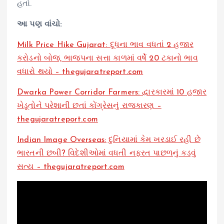
હતો.
આ પણ વાંચો:
Milk Price Hike Gujarat: દૂધના ભાવ વધતાં 2 હજાર
કરોડનો બોજ, ભાજપના સત્તા કાળમાં વર્ષે 20 ટકાનો ભાવ
વધારો થયો – thegujaratreport.com
Dwarka Power Corridor Farmers: દ્વારકારમાં 10 હજાર
ખેડૂતોને પરેશાની છતાં કોંગ્રેસનું રાજકારણ –
thegujaratreport.com
Indian Image Overseas: દુનિયામાં કેમ ખરડાઈ રહી છે
ભારતની છબી? વિદેશીઓમાં વધતી નફરત પાછળનું કડવું
સત્ય – thegujaratreport.com