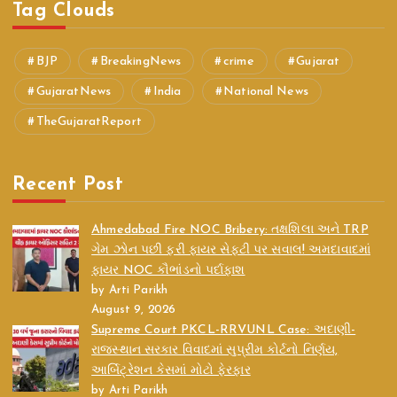
Tag Clouds
BJP
BreakingNews
crime
Gujarat
GujaratNews
India
National News
TheGujaratReport
Recent Post
Ahmedabad Fire NOC Bribery: તક્ષશિલા અને TRP
ગેમ ઝોન પછી ફરી ફાયર સેફ્ટી પર સવાલ! અમદાવાદમાં
ફાયર NOC કૌભાંડનો પર્દાફાશ
by Arti Parikh
August 9, 2026
Supreme Court PKCL-RRVUNL Case: અદાણી-
રાજસ્થાન સરકાર વિવાદમાં સુપ્રીમ કોર્ટનો નિર્ણય,
આર્બિટ્રેશન કેસમાં મોટો ફેરફાર
by Arti Parikh