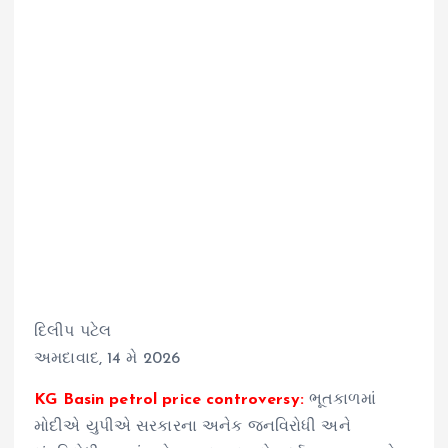
દિલીપ પટેલ
અમદાવાદ, 14 મે 2026
KG Basin petrol price controversy:
ભૂતકાળમાં
મોદીએ યુપીએ સરકારના અનેક જનવિરોધી અને