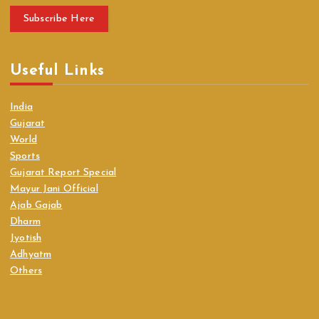
Subscribe Here
Useful Links
India
Gujarat
World
Sports
Gujarat Report Special
Mayur Jani Official
Ajab Gajab
Dharm
Jyotish
Adhyatm
Others