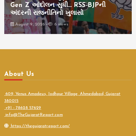
Gen Z આંદોલન સુધી… RSS-BJPની
અંદરની રાજનીતિનો ખુલાસો
August 9, 2026
6 views
About Us
609, Venus Amadeus, Jodhpur Village, Ahmedabad, Gujarat
380015
+91 - 78628 57629
info@TheGujaratReport.com
https://thegujaratreport.com/