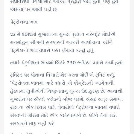
સંઘવિરોધી પગલાં માટે આકરા પ્રહારો કર્યા હતા. પણ હવે
એમના પર આવી પડી છે.
પેટ્રોલના ભાવ
23 મે 2012માં ગુજરાતના મુખ્ય પ્રધાન નરેન્દ્ર મોદીએ
મનમોહન સીંગની સરકારની આકરી આલોચના કરીને
પેટ્રોલનો ભાવ વધારો પરત ખેંચવા કહ્યું હતું.
ત્યારે પેટ્રોલના ભાવમાં લિટરે 7.50 રૂપિયા વધારો કર્યો હતો.
ટ્વિટર પર પોતાના વિચારો શેર કરતા મોદીએ ટ્વિટ કર્યું,
“પેટ્રોલના ભાવમાં ભારે વધારો એ કોંગ્રેસની આગેવાની
હેઠળના યુપીએની નિષ્ફળતાનું મુખ્ય ઉદાહરણ છે. આનાથી
ગુજરાત પર સેંકડો કરોડનો બોજ પડશે. સંસદ સત્ર સમાપ્ત
થયાના એક દિવસ પછી લેવાયેલો પેટ્રોલના ભાવમાં વધારો
સંસદની ગરિમા માટે એક કઠોર ઠપકો છે. લોકો તેના માટે
સરકારને માફ નહીં કરે