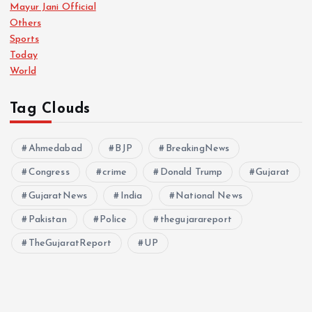
Mayur Jani Official
Others
Sports
Today
World
Tag Clouds
Ahmedabad
BJP
BreakingNews
Congress
crime
Donald Trump
Gujarat
GujaratNews
India
National News
Pakistan
Police
thegujarareport
TheGujaratReport
UP