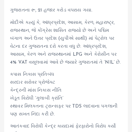
ગુજરાતના રૂ, 21 હજાર કરોડ વપરાય ગયા.
મોદીએ કહ્યું કે, આંધ્રપ્રદેશ, આસામ, કેરળ, મહારાષ્ટ્ર,
રાજસ્થાન, જે કોંગ્રેસ શાસિત રાજ્યો છે અને પશ્ચિમ
બંગાળ અને ઉત્તર પ્રદેશ (યુપીએ સાથી) માં પેટ્રોલ પર
વેટના દર ગુજરાતના દરો કરતા વધુ છે. આંધ્રપ્રદેશ,
આસામ, કેરળ અને રાજસ્થાનમાં LPG અને કેરોસીન પર
4% VAT વસૂલવામાં આવે છે જ્યારે ગુજરાતમાં તે ‘NIL’ છે.
કપાસ નિકાસ પ્રતિબંધ
સરદાર સરોવર પ્રોજેક્ટ
કેન્દ્રની માંસ નિકાસ નીતિ
ખેડૂત વિરોધી ‘ગુલાબી ક્રાંતિ’
સ્થાવર મિલકતના ટ્રાન્સફર પર TDS લાદવાના પગલાની
પણ સખત નિંદા કરી છે.
આતંકવાદ વિરોધી કેન્દ્ર કાયદામાં ફેરફારોનો વિરોધ કર્યો