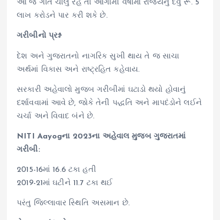
આ જ ગતિ ચાલુ રહે તો આગામી વર્ષોમાં રાજ્યનું દેવું રૂ. 5
લાખ કરોડને પાર કરી શકે છે.
ગરીબીનો પ્રશ્ન
દેશ અને ગુજરાતનો નાગરિક સુખી થાય તે જ સાચા
અર્થમાં વિકાસ અને રાષ્ટ્રહિત કહેવાય.
સરકારી અહેવાલો મુજબ ગરીબીમાં ઘટાડો થયો હોવાનું
દર્શાવવામાં આવે છે, જોકે તેની પદ્ધતિ અને માપદંડોને લઈને
ચર્ચા અને વિવાદ બંને છે.
NITI Aayogના 2023ના અહેવાલ મુજબ ગુજરાતમાં
ગરીબી:
2015-16માં 16.6 ટકા હતી
2019-21માં ઘટીને 11.7 ટકા થઈ
પરંતુ જિલ્લાવાર સ્થિતિ અસમાન છે.