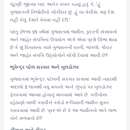
ચૂંટણી જીત્યા બાદ અનેક વખત કહ્યું હતું કે, “હું
ગુજરાતની તિજોરીનો ચોકીદાર છું. હું ચા વેચીશ, પણ દેશ
નહીં વેચું. દેશને વેચવા નહીં દઉં.”
પરંતુ છેલ્લા 25 વર્ષમાં ગુજરાતમાં જમીન, કુદરતી સંસાધનો
અને જાહેર સંપત્તિના ઉપયોગ અંગે એવા પ્રશ્નો ઊભા થયા
છે કે શું વિકાસના નામે ગુજરાતની ધરતી, જંગલો, ગૌચર
અને જાહેર સંપત્તિ ઉદ્યોગોને સોંપી દેવામાં આવી છે?
ભૂપેન્દ્ર પટેલ સરકાર અને બુલડોઝર
ગુજરાતમાં ભૂપેન્દ્ર પટેલની સરકાર સત્તામાં આવી ત્યારથી
અંદાજે 2 લાખથી વધુ મકાનો અને ઝૂંપડાં પર બુલડોઝર
ફેરવવામાં આવ્યા હોવાનું માનવામાં આવે છે. ગરીબોના
રહેઠાણો ખાલી કરાવીને કરોડો રૂપિયાની જમીન મુક્ત
કરાવવામાં આવી છે. પ્રશ્ન એ છે કે આ જમીનનો અંતે લાભ
કોને મળવાનો છે?