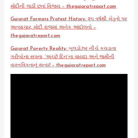
મોદીની લાઠી છતાં વિજય – thegujaratreport.com
Gujarat Farmers Protest History: ૨૫ વર્ષથી ખેડૂતો પર
અત્યાચાર, મોદી રાજમાં અનેક આંદોલનો –
thegujaratreport.com
Gujarat Poverty Reality: બુલડોઝર નીચે કચડાતા
ગરીબોના સપના, ‘અચ્છે દિન’ના વાયદા અને જમીની
વાસ્તવિકતાનું સત્ય! – thegujaratreport.com