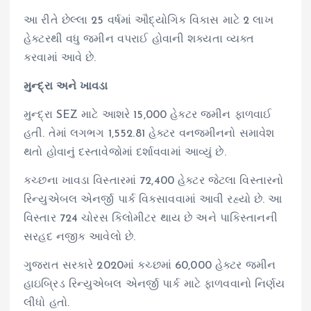
આ રીતે છેલ્લા 25 વર્ષમાં ઔદ્યોગિક વિકાસ માટે 2 લાખ
હેક્ટરથી વધુ જમીન વપરાઈ હોવાની શક્યતા વ્યક્ત
કરવામાં આવે છે.
મુન્દ્રા અને ખાવડા
મુન્દ્રા SEZ માટે આશરે 15,000 હેક્ટર જમીન ફાળવાઈ
હતી. તેમાં લગભગ 1,552.81 હેક્ટર વનજમીનનો સમાવેશ
થતો હોવાનું દસ્તાવેજોમાં દર્શાવવામાં આવ્યું છે.
કચ્છના ખાવડા વિસ્તારમાં 72,400 હેક્ટર જેટલા વિસ્તારનો
રિન્યુએબલ એનર્જી પાર્ક વિકસાવવામાં આવી રહ્યો છે. આ
વિસ્તાર 724 ચોરસ કિલોમીટર થાય છે અને પાકિસ્તાનની
સરહદ નજીક આવેલો છે.
ગુજરાત સરકારે 2020માં કચ્છમાં 60,000 હેક્ટર જમીન
હાઇબ્રિડ રિન્યુએબલ એનર્જી પાર્ક માટે ફાળવવાનો નિર્ણય
લીધો હતો.