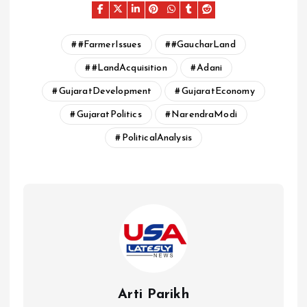
#FarmerIssues
#GaucharLand
#LandAcquisition
Adani
GujaratDevelopment
GujaratEconomy
GujaratPolitics
NarendraModi
PoliticalAnalysis
Arti Parikh