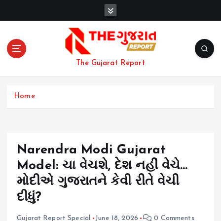
S
k
i
p
t
o
The Gujarat Report
c
o
n
Home
t
e
n
t
Narendra Modi Gujarat
Model: ચા વેચશે, દેશ નહીં વેચે…
મોદીએ ગુજરાતને કેવી રીતે વેચી
દીધું?
Gujarat Report Special
June 18, 2026
0 Comments