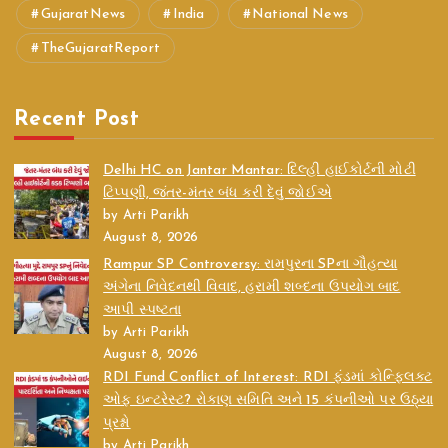
GujaratNews
India
National News
TheGujaratReport
Recent Post
Delhi HC on Jantar Mantar: દિલ્હી હાઈકોર્ટની મોટી
ટિપ્પણી, જંતર-મંતર બંધ કરી દેવું જોઈએ
by Arti Parikh
August 8, 2026
Rampur SP Controversy: રામપુરના SPના ગૌહત્યા
અંગેના નિવેદનથી વિવાદ, હરામી શબ્દના ઉપયોગ બાદ
આપી સ્પષ્ટતા
by Arti Parikh
August 8, 2026
RDI Fund Conflict of Interest: RDI ફંડમાં કોન્ફ્લિક્ટ
ઓફ ઇન્ટરેસ્ટ? રોકાણ સમિતિ અને 15 કંપનીઓ પર ઉઠ્યા
પ્રશ્નો
by Arti Parikh