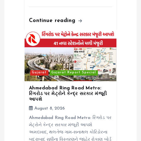
Continue reading
Gujarat
Gujarat Report Special
Ahmedabad Ring Road Metro:
રિંગરોડ પર મેટ્રોને કેન્દ્ર સરકાર મંજૂરી
આપશે
August 8, 2026
Ahmedabad Ring Road Metro: રિંગરોડ પર
મેટ્રોને કેન્દ્ર સરકાર મંજૂરી આપશે
અમદાવાદ, થલતેજ ગામ-સનાથલ કોરિડોરના
બદ્રાબાદ સુધીના વિસ્તરણને જાહેર રોકાણ બોર્ડ