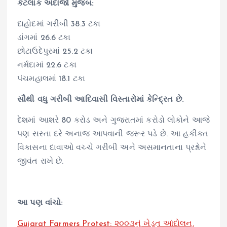
કેટલાક અંદાજો મુજબ:
દાહોદમાં ગરીબી 38.3 ટકા
ડાંગમાં 26.6 ટકા
છોટાઉદેપુરમાં 25.2 ટકા
નર્મદામાં 22.6 ટકા
પંચમહાલમાં 18.1 ટકા
સૌથી વધુ ગરીબી આદિવાસી વિસ્તારોમાં કેન્દ્રિત છે.
દેશમાં આશરે 80 કરોડ અને ગુજરાતમાં કરોડો લોકોને આજે
પણ સસ્તા દરે અનાજ આપવાની જરૂર પડે છે. આ હકીકત
વિકાસના દાવાઓ વચ્ચે ગરીબી અને અસમાનતાના પ્રશ્નોને
જીવંત રાખે છે.
આ પણ વાંચો:
Gujarat Farmers Protest: ૨૦૦૩નું ખેડૂત આંદોલન,