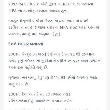
2023-24 દરમિયાન બેંકો દ્વારા રૂ. 16.35 લાખ કરોડના
NPA રાઇટ-ઓફ કરવામાં આવ્યા હતા.
જાહેર ક્ષેત્રની બેંકોમાં છેલ્લા પાંચથી સાડા પાંચ વર્ષ
દરમિયાન રૂ. 6.15 લાખ કરોડના NPA રાઇટ-ઓફ કરવામાં
આવ્યા હોવાનું પણ જણાવાયું હતું.
દેશને દેવાદાર બનાવ્યો
2001માં કેન્દ્ર સરકારનું દેવું આશરે રૂ. 22 થી 25 લાખ
કરોડ હતું. 2025-26 સુધીમાં તે વધીને રૂ. 223 લાખ કરોડની
આસપાસ પહોંચી ગયું છે.
ગુજરાત સરકારનું દેવું પણ છેલ્લા 25 વર્ષમાં લગભગ આઠ
ગણું વધ્યું છે.
2001માં દેવું: આશરે રૂ. 50 હજાર કરોડ
2025-26માં દેવું: આશરે રૂ. 4 લાખ કરોડ