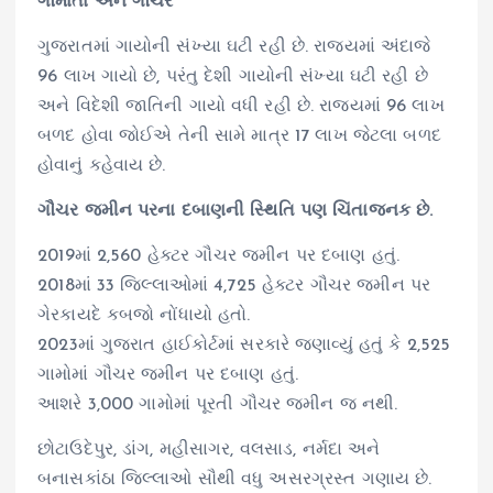
ગૌમાતા અને ગૌચર
ગુજરાતમાં ગાયોની સંખ્યા ઘટી રહી છે. રાજ્યમાં અંદાજે
96 લાખ ગાયો છે, પરંતુ દેશી ગાયોની સંખ્યા ઘટી રહી છે
અને વિદેશી જાતિની ગાયો વધી રહી છે. રાજ્યમાં 96 લાખ
બળદ હોવા જોઈએ તેની સામે માત્ર 17 લાખ જેટલા બળદ
હોવાનું કહેવાય છે.
ગૌચર જમીન પરના દબાણની સ્થિતિ પણ ચિંતાજનક છે.
2019માં 2,560 હેક્ટર ગૌચર જમીન પર દબાણ હતું.
2018માં 33 જિલ્લાઓમાં 4,725 હેક્ટર ગૌચર જમીન પર
ગેરકાયદે કબજો નોંધાયો હતો.
2023માં ગુજરાત હાઈકોર્ટમાં સરકારે જણાવ્યું હતું કે 2,525
ગામોમાં ગૌચર જમીન પર દબાણ હતું.
આશરે 3,000 ગામોમાં પૂરતી ગૌચર જમીન જ નથી.
છોટાઉદેપુર, ડાંગ, મહીસાગર, વલસાડ, નર્મદા અને
બનાસકાંઠા જિલ્લાઓ સૌથી વધુ અસરગ્રસ્ત ગણાય છે.