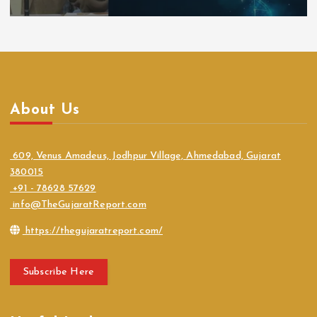
About Us
609, Venus Amadeus, Jodhpur Village, Ahmedabad, Gujarat
380015
+91 - 78628 57629
info@TheGujaratReport.com
https://thegujaratreport.com/
Subscribe Here