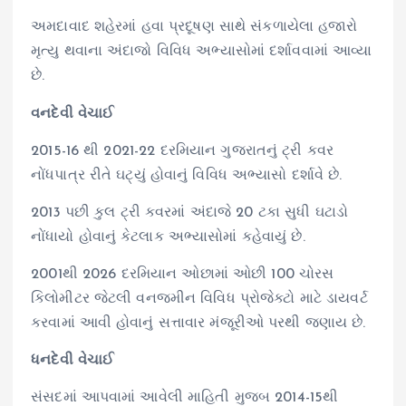
અમદાવાદ શહેરમાં હવા પ્રદૂષણ સાથે સંકળાયેલા હજારો
મૃત્યુ થવાના અંદાજો વિવિધ અભ્યાસોમાં દર્શાવવામાં આવ્યા
છે.
વનદેવી વેચાઈ
2015-16 થી 2021-22 દરમિયાન ગુજરાતનું ટ્રી કવર
નોંધપાત્ર રીતે ઘટ્યું હોવાનું વિવિધ અભ્યાસો દર્શાવે છે.
2013 પછી કુલ ટ્રી કવરમાં અંદાજે 20 ટકા સુધી ઘટાડો
નોંધાયો હોવાનું કેટલાક અભ્યાસોમાં કહેવાયું છે.
2001થી 2026 દરમિયાન ઓછામાં ઓછી 100 ચોરસ
કિલોમીટર જેટલી વનજમીન વિવિધ પ્રોજેક્ટો માટે ડાયવર્ટ
કરવામાં આવી હોવાનું સત્તાવાર મંજૂરીઓ પરથી જણાય છે.
ધનદેવી વેચાઈ
સંસદમાં આપવામાં આવેલી માહિતી મુજબ 2014-15થી