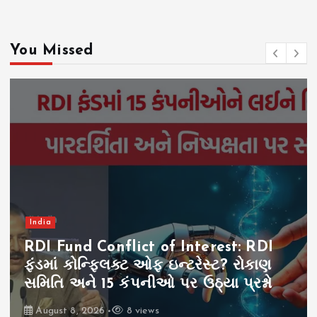
You Missed
India
RDI Fund Conflict of Interest: RDI
ફંડમાં કોન્ફ્લિક્ટ ઓફ ઇન્ટરેસ્ટ? રોકાણ
સમિતિ અને 15 કંપનીઓ પર ઉઠ્યા પ્રશ્નો
August 8, 2026
8 views