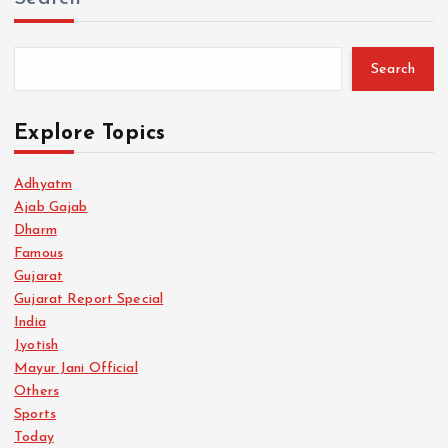
Search
Explore Topics
Adhyatm
Ajab Gajab
Dharm
Famous
Gujarat
Gujarat Report Special
India
Jyotish
Mayur Jani Official
Others
Sports
Today