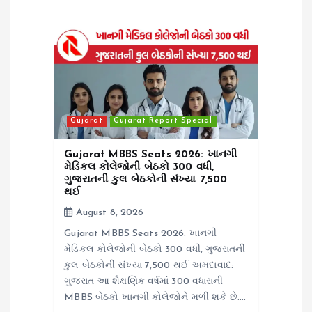
i
g
a
t
Gujarat
Gujarat Report Special
i
Gujarat MBBS Seats 2026: ખાનગી
o
મેડિકલ કોલેજોની બેઠકો 300 વધી,
ગુજરાતની કુલ બેઠકોની સંખ્યા 7,500
થઈ
n
August 8, 2026
Gujarat MBBS Seats 2026: ખાનગી
મેડિકલ કોલેજોની બેઠકો 300 વધી, ગુજરાતની
કુલ બેઠકોની સંખ્યા 7,500 થઈ અમદાવાદ:
ગુજરાત આ શૈક્ષણિક વર્ષમાં 300 વધારાની
MBBS બેઠકો ખાનગી કોલેજોને મળી શકે છે.…