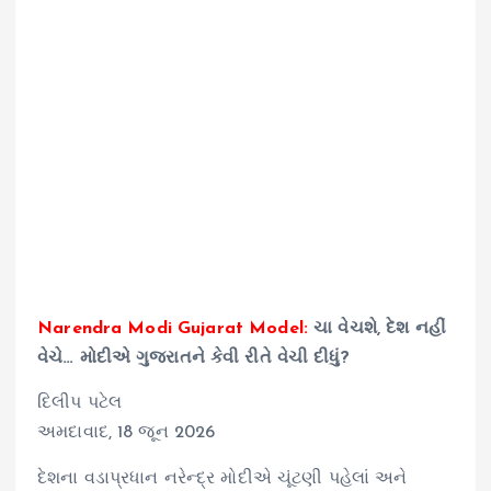
Narendra Modi Gujarat Model:
ચા વેચશે, દેશ નહીં
વેચે… મોદીએ ગુજરાતને કેવી રીતે વેચી દીધું?
દિલીપ પટેલ
અમદાવાદ, 18 જૂન 2026
દેશના વડાપ્રધાન નરેન્દ્ર મોદીએ ચૂંટણી પહેલાં અને