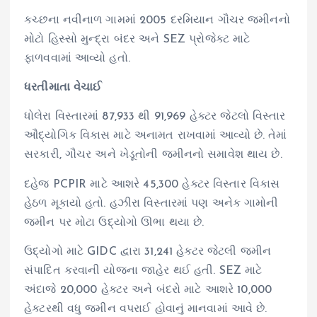
કચ્છના નવીનાળ ગામમાં 2005 દરમિયાન ગૌચર જમીનનો
મોટો હિસ્સો મુન્દ્રા બંદર અને SEZ પ્રોજેક્ટ માટે
ફાળવવામાં આવ્યો હતો.
ધરતીમાતા વેચાઈ
ધોલેરા વિસ્તારમાં 87,933 થી 91,969 હેક્ટર જેટલો વિસ્તાર
ઔદ્યોગિક વિકાસ માટે અનામત રાખવામાં આવ્યો છે. તેમાં
સરકારી, ગૌચર અને ખેડૂતોની જમીનનો સમાવેશ થાય છે.
દહેજ PCPIR માટે આશરે 45,300 હેક્ટર વિસ્તાર વિકાસ
હેઠળ મૂકાયો હતો. હઝીરા વિસ્તારમાં પણ અનેક ગામોની
જમીન પર મોટા ઉદ્યોગો ઊભા થયા છે.
ઉદ્યોગો માટે GIDC દ્વારા 31,241 હેક્ટર જેટલી જમીન
સંપાદિત કરવાની યોજના જાહેર થઈ હતી. SEZ માટે
અંદાજે 20,000 હેક્ટર અને બંદરો માટે આશરે 10,000
હેક્ટરથી વધુ જમીન વપરાઈ હોવાનું માનવામાં આવે છે.