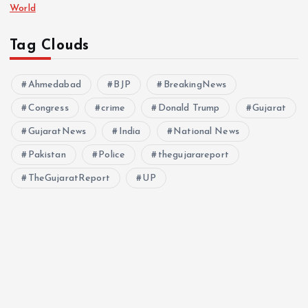
World
Tag Clouds
Ahmedabad
BJP
BreakingNews
Congress
crime
Donald Trump
Gujarat
GujaratNews
India
National News
Pakistan
Police
thegujarareport
TheGujaratReport
UP