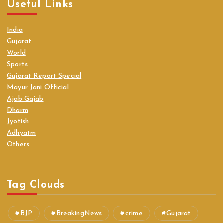
Useful Links
India
Gujarat
World
Sports
Gujarat Report Special
Mayur Jani Official
Ajab Gajab
Dharm
Jyotish
Adhyatm
Others
Tag Clouds
BJP
BreakingNews
crime
Gujarat