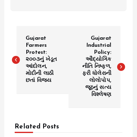
P
Gujarat
Gujarat
o
Farmers
Industrial
Protest:
Policy:
૨૦૦૩નું ખેડૂત
ઔદ્યોગિક
s
આંદોલન,
નીતિ નિષ્ફળ,
મોદીની લાઠી
ફરી ધોલેરાની
t
છતાં વિજય
લોલોપોપ,
જૂઠનું સત્ય
n
વિશ્લેષણ
a
v
Related Posts