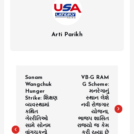
Arti Parikh
P
Sonam
VB-G RAM
o
Wangchuk
G Scheme:
Hunger
મનરેગાનું
Strike: શિક્ષણ
સ્થાન લેશે
s
વ્યવસ્થામાં
નવી રોજગાર
કથિત
યોજના,
t
ગેરરીતિઓ
ભાજપ શાસિત
સામે સોનમ
રાજ્યો જ કેમ
n
વાંગચુકનો
કરી રહ્યા છે