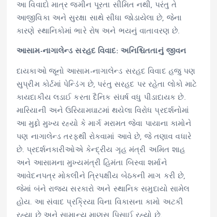
આ વિવાદો માત્ર જમીન પૂરતા સીમિત નથી, પરંતુ તે
આજીવિકા અને સુરક્ષા સાથે સીધા જોડાયેલા છે, જેના
કારણે સ્થાનિકોમાં ભારે રોષ અને ભયનું વાતાવરણ છે.
આસામ-નાગાલેન્ડ સરહદ વિવાદ: અનિશ્ચિતતાનું જીવન
દાયકાઓ જૂનો આસામ-નાગાલેન્ડ સરહદ વિવાદ હજુ પણ
સુપ્રીમ કોર્ટમાં પેન્ડિંગ છે, પરંતુ સરહદ પર રહેતા લોકો માટે
કાયદાકીય લડાઈ કરતા દૈનિક સંઘર્ષ વધુ પીડાદાયક છે.
મારિયાની અને ઉરિયામઘાટમાં થયેલા વિરોધ પ્રદર્શનોમાં
આ મુદ્દો મુખ્ય રહ્યો કે માર્ગ મરામત જેવા પાયાના કામોને
પણ નાગાલેન્ડ તરફથી રોકવામાં આવે છે, જે તણાવ વધારે
છે. પ્રદર્શનકારીઓએ કેન્દ્રીય ગૃહ મંત્રી અમિત શાહ
અને આસામના મુખ્યમંત્રી હિમંતા બિસ્વા શર્માને
આવેદનપત્ર મોકલીને ત્રિપક્ષીય બેઠકની માગ કરી છે,
જેમાં બંને રાજ્ય સરકારો અને સ્થાનિક સમુદાયો સામેલ
હોય. આ સંવાદ પ્રક્રિયા વિના વિકાસના કામો અટકી
રહ્યા છે અને સામાન્ય માણસ પિસાઈ રહ્યો છે.