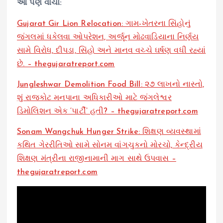
આ પણ વાંચો:
Gujarat Gir Lion Relocation: ગામ-ખેતરના સિંહોનું
જંગલમાં ધકેલવા ઓપરેશન, અર્જૂન મોઢવાડિયાના નિર્ણય
સામે વિરોધ, દીપડા, સિંહો અને માનવ વચ્ચે ઘર્ષણ વધી રહ્યાં
છે. – thegujaratreport.com
Jungleshwar Demolition Food Bill: ૨૭ લાખનો નાસ્તો,
શું રાજકોટ મનપાના અધિકારીઓ માટે જંગલેશ્વર
ડિમોલિશન એક ‘પાર્ટી’ હતી? – thegujaratreport.com
Sonam Wangchuk Hunger Strike: શિક્ષણ વ્યવસ્થામાં
કથિત ગેરરીતિઓ સામે સોનમ વાંગચુકનો મોરચો, કેન્દ્રીય
શિક્ષણ મંત્રીના રાજીનામાની માગ સાથે ઉપવાસ –
thegujaratreport.com