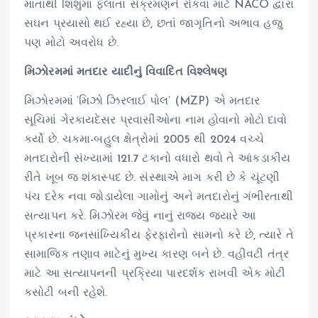
માતાથી શિશુમાં ફેલાતા સંક્રમણને રોકવા માટે NACO દ્વારા
સઘન પ્રયાસો થઈ રહ્યા છે, છતાં જાગૃતિનો અભાવ હજુ
પણ મોટો અવરોધ છે.
મિઝોરમમાં મતદાર યાદીનું વિવાદિત વિશ્લેષણ
મિઝોરમમાં ‘મિઝો ઝિરલાઈ પોલ’ (MZP) એ મતદાર
સૂચિમાં ગેરકાયદેસર પ્રવાસીઓના નામ હોવાનો મોટો દાવો
કર્યો છે. ચકમા-બહુલ ક્ષેત્રોમાં 2005 થી 2024 વચ્ચે
મતદારોની સંખ્યામાં 121.7 ટકાનો વધારો થવો તે આંકડાકીય
રીતે ખૂબ જ શંકાસ્પદ છે. સંસ્થાએ માગ કરી છે કે ચૂંટણી
પંચ દરેક નવા જોડાયેલા ગામોનું અને મતદારોનું ગંભીરતાથી
સત્યાપન કરે. મિઝોરમ જેવું નાનું રાજ્ય જ્યારે આ
પ્રકારના જનસાંખ્યિકીય ફેરફારોનો સામનો કરે છે, ત્યારે તે
સામાજિક તણાવ માટેનું મુખ્ય કારણ બને છે. વહીવટી તંત્ર
માટે આ સત્યાપનની પ્રક્રિયા પારદર્શક રાખવી એક મોટી
કસોટી બની રહેશે.