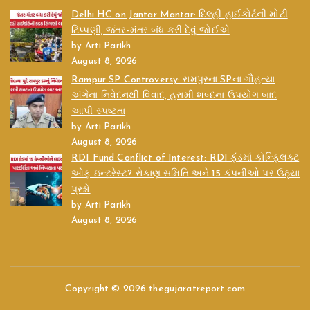
Delhi HC on Jantar Mantar: દિલ્હી હાઈકોર્ટની મોટી
ટિપ્પણી, જંતર-મંતર બંધ કરી દેવું જોઈએ
by Arti Parikh
August 8, 2026
Rampur SP Controversy: રામપુરના SPના ગૌહત્યા
અંગેના નિવેદનથી વિવાદ, હરામી શબ્દના ઉપયોગ બાદ
આપી સ્પષ્ટતા
by Arti Parikh
August 8, 2026
RDI Fund Conflict of Interest: RDI ફંડમાં કોન્ફ્લિક્ટ
ઓફ ઇન્ટરેસ્ટ? રોકાણ સમિતિ અને 15 કંપનીઓ પર ઉઠ્યા
પ્રશ્નો
by Arti Parikh
August 8, 2026
Copyright © 2026 thegujaratreport.com