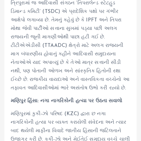
ત્રિપુરામાં જ આદિવાસી સંગઠન ‘તિપરાલેન્ડ સ્ટેટહુડ
ડિમાન્ડ કમિટી’ (TSDC) એ પ્રાદેશિક પક્ષો પર ગંભીર
આક્ષેપો લગાવ્યા છે. તેમનું કહેવું છે કે IPFT અને તિપરા
મોથા જેવી પાર્ટીઓ સત્તાના સુખમાં પડ્યા પછી અલગ
રાજ્યની જૂની માગણીઓથી પાછા હટી ગઈ છે.
ટીટીએએડીસી (TTAADC) ક્ષેત્રો માટે અલગ રાજ્યની
માગ બંધારણીય હોવાનું કહીને આદિવાસી સમુદાયના
નેતાઓએ યાદ અપાવ્યું છે કે તેઓ માત્ર સત્તાની સીડી
નથી, પણ પોતાની ઓળખ અને સાંસ્કૃતિક હિતોની રક્ષા
ઈચ્છે છે. રાજકીય વાયદાઓ અને વાસ્તવિકતા વચ્ચેનો આ
તફાવત આદિવાસીઓમાં ભારે અસંતોષ ઉભો કરી રહ્યો છે.
મણિપુર હિંસા: નગા નાગરિકોની હત્યા પર ઉઠતા સવાલો
મણિપુરમાં કુકી-ઝો પરિષદ (KZC) દ્વારા છ નગા
નાગરિકોની હત્યા પર વ્યક્ત કરાયેલી સંવેદના અને ત્યાર
બાદ થયેલી માફીના વિવાદે જાતીય હિંસાની જટિલતાને
ઉજાગર કરી છે. કુકી-ઝો અને મેઈતેઈ સમુદાય વચ્ચે ચાલી