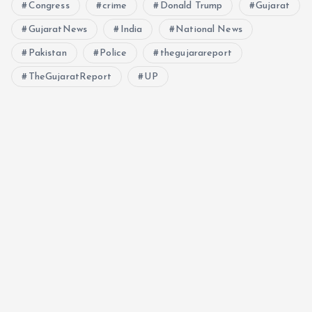
Congress
crime
Donald Trump
Gujarat
GujaratNews
India
National News
Pakistan
Police
thegujarareport
TheGujaratReport
UP