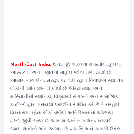
North-East India:
ઉત્તર-પૂર્વ ભારતના રાજ્યોમાં હાલમાં
અસ્થિરતા અને તણાવનો માહોલ જોવા મળી રહ્યો છે.
આસામ-નાગાલેન્ડ સરહદ પર વધી રહેલા વિવાદોએ સ્થાનિક
લોકોની શાંતિ છીનવી લીધી છે. ઉરિયામઘાટ અને
મારિયાનીમાં સ્થાનિકો, વિદ્યાર્થી સંગઠનો અને સામાજિક
કાર્યકરો દ્વારા કરાયેલા પ્રદર્શનો સાબિત કરે છે કે સરહદી
વિસ્તારોમાં રહેતા લોકો વર્ષોથી અનિશ્ચિતતાના ઓછાયા
હેઠળ જીવી રહ્યા છે. આસામ અને નાગાલેન્ડ સરકારો
સમક્ષ લોકોની એક જ માગ છે – શાંતિ અને કાયમી ઉકેલ.