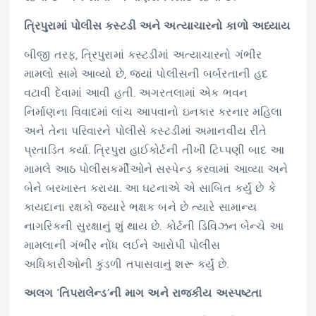
ત્રિપુરામાં પોલીસ કસ્ટડી અને અત્યાચારનો કાળો અધ્યાય
બીજી તરફ, ત્રિપુરામાં કસ્ટડીમાં અત્યાચારનો ગંભીર
મામલો સામે આવ્યો છે, જ્યાં પોલીસની બર્બરતાની હદ
વટાવી દેવામાં આવી હતી. અગરતલામાં એક ભવન
નિર્માણના વિવાદમાં લાંચ આપવાનો ઇનકાર કરનાર મહિલા
અને તેના પરિવારને પોલીસે કસ્ટડીમાં અમાનવીય રીતે
પ્રતાડિત કર્યા. ત્રિપુરા હાઈકોર્ટની તીખી ટિપ્પણી બાદ આ
મામલે આઠ પોલીસકર્મીઓને સસ્પેન્ડ કરવામાં આવ્યા અને
બેને બરખાસ્ત કરાયા. આ ઘટનાએ એ સાબિત કર્યું છે કે
કાયદાના રક્ષકો જ્યારે ભક્ષક બને છે ત્યારે સામાન્ય
નાગરિકની સુરક્ષાનું શું થાય છે. કોર્ટની ડિવિઝન બેન્ચે આ
મામલાની ગંભીર નોંધ લઈને આરોપી પોલીસ
અધિકારીઓની કુંડળી તપાસવાનું શરૂ કર્યું છે.
અલગ ‘તિપરાલેન્ડ’ની માગ અને રાજકીય અસ્પષ્ટતા