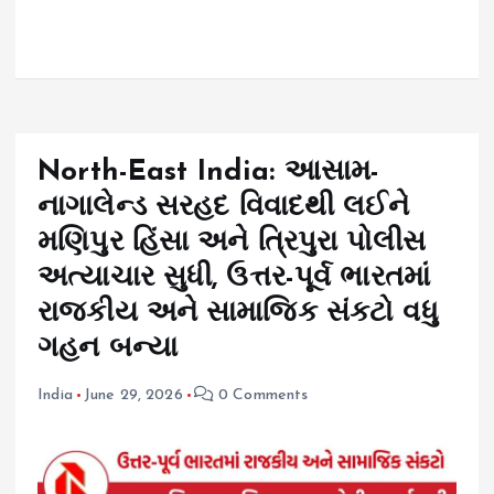
North-East India: આસામ-
નાગાલેન્ડ સરહદ વિવાદથી લઈને
મણિપુર હિંસા અને ત્રિપુરા પોલીસ
અત્યાચાર સુધી, ઉત્તર-પૂર્વ ભારતમાં
રાજકીય અને સામાજિક સંકટો વધુ
ગહન બન્યા
India
June 29, 2026
0 Comments