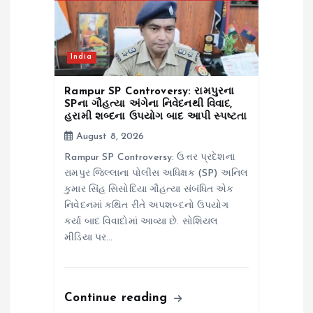
India
Rampur SP Controversy: રામપુરના
SPના ગૌહત્યા અંગેના નિવેદનથી વિવાદ,
હરામી શબ્દના ઉપયોગ બાદ આપી સ્પષ્ટતા
August 8, 2026
Rampur SP Controversy: ઉત્તર પ્રદેશના
રામપુર જિલ્લાના પોલીસ અધિક્ષક (SP) અનિલ
કુમાર સિંહ સિસોદિયા ગૌહત્યા સંબંધિત એક
નિવેદનમાં કથિત રીતે અપશબ્દનો ઉપયોગ
કર્યા બાદ વિવાદોમાં આવ્યા છે. સોશિયલ
મીડિયા પર…
Continue reading