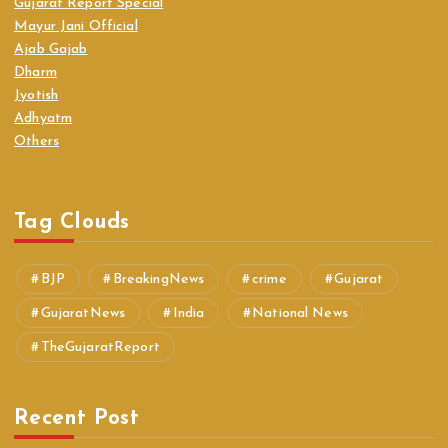
Gujarat Report Special
Mayur Jani Official
Ajab Gajab
Dharm
Jyotish
Adhyatm
Others
Tag Clouds
BJP
BreakingNews
crime
Gujarat
GujaratNews
India
National News
TheGujaratReport
Recent Post