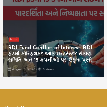
India
RDI Fund Conflict of Interest: RDI
ફંડમાં કોન્ફ્લિક્ટ ઓફ ઇન્ટરેસ્ટ? રોકાણ
સમિતિ અને 15 કંપનીઓ પર ઉઠ્યા પ્રશ્નો
August 8, 2026
6 views