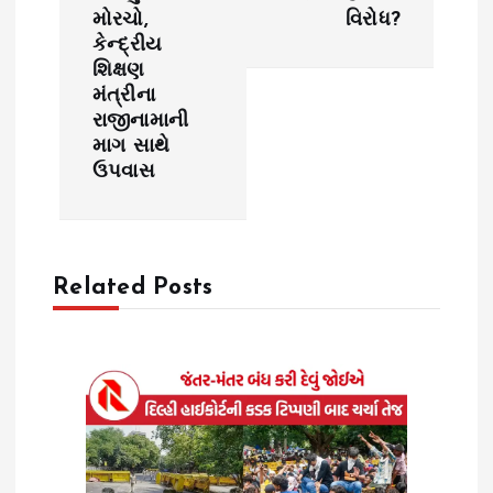
મોરચો,
વિરોધ?
a
કેન્દ્રીય
શિક્ષણ
v
મંત્રીના
રાજીનામાની
i
માગ સાથે
ઉપવાસ
g
a
Related Posts
t
i
o
n