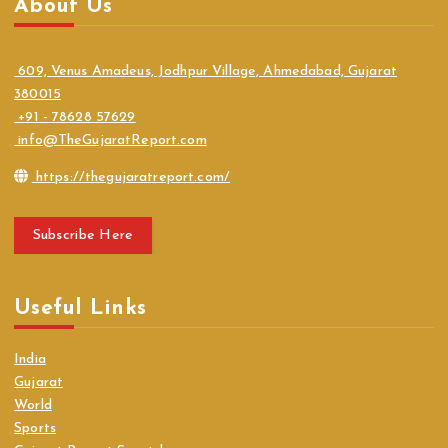
About Us
609, Venus Amadeus, Jodhpur Village, Ahmedabad, Gujarat
380015
+91 - 78628 57629
info@TheGujaratReport.com
https://thegujaratreport.com/
Subscribe Here
Useful Links
India
Gujarat
World
Sports