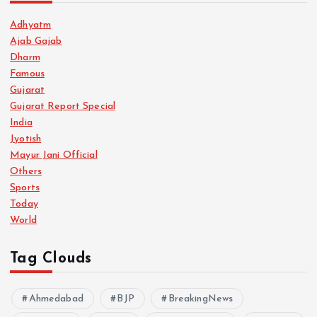
Adhyatm
Ajab Gajab
Dharm
Famous
Gujarat
Gujarat Report Special
India
Jyotish
Mayur Jani Official
Others
Sports
Today
World
Tag Clouds
Ahmedabad
BJP
BreakingNews