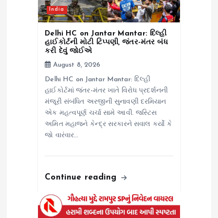
India
Delhi HC on Jantar Mantar: દિલ્હી
હાઈકોર્ટની મોટી ટિપ્પણી, જંતર-મંતર બંધ
કરી દેવું જોઈએ
August 8, 2026
Delhi HC on Jantar Mantar: દિલ્હી
હાઈકોર્ટમાં જંતર-મંતર ખાતે વિરોધ પ્રદર્શનની
મંજૂરી સંબંધિત અરજીની સુનાવણી દરમિયાન
એક મહત્વપૂર્ણ ચર્ચા સામે આવી. જસ્ટિસ
અમિત મહાજને કેન્દ્ર સરકારને સવાલ કર્યો કે
જો વારંવાર…
Continue reading