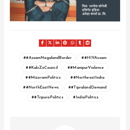
#AssamNagalandBorder
#HIVAssam
#KukiZoCouncil
#ManipurViolence
#MizoramPolitics
#NortheastIndia
#NorthEastNews
#TipralandDemand
#TripuraPolitics
IndiaPolitics