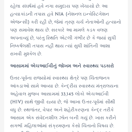
રહેલા સંઘર્ષમાં હવે નગા સમુદાય પણ ખેંચાયો છે. આ
હત્યાકાંડની તપાસ હવે NIA (નેશનલ ઇન્વેસ્ટિગેશન
એજન્સી) કરી રહી છે, જેમાં ત્રણ ચર્ચ નેતાઓની હત્યાનો
પણ સમાવેશ થાય છે. સરકારે આ મામલે કડક વલણ
અપનાવ્યું છે, પરંતુ સ્થિતિ એટલી ગંભીર છે કે જ્યાં સુધી
નિષ્કર્ષલક્ષી તપાસ નહીં થાય ત્યાં સુધી શાંતિની આશા
રાખવી મુશ્કેલ છે.
આસામમાં એચઆઈવીનું જોખમ અને સ્વાસ્થ્ય પડકારો
ઉત્તર-પૂર્વના રાજ્યોમાં સ્વાસ્થ્ય ક્ષેત્રે પણ ચિંતાજનક
આંકડાઓ સામે આવ્યા છે. કેન્દ્રીય સ્વાસ્થ્ય મંત્રાલયના
અહેવાલ મુજબ આસામમાં 33,145 લોકો એચઆઈવી
(HIV) સાથે જીવી રહ્યા છે, જે આખા ઉત્તર-પૂર્વમાં સૌથી
વધુ છે. સ્થળાંતર, વેપાર અને શહેરીકરણના કેન્દ્ર તરીકે
આસામ એક સંવેદનશીલ ઝોન બની ગયું છે. ખાસ કરીને
સગર્ભા મહિલાઓમાં સંક્રમણના કેસો ચિંતાનો વિષય છે.