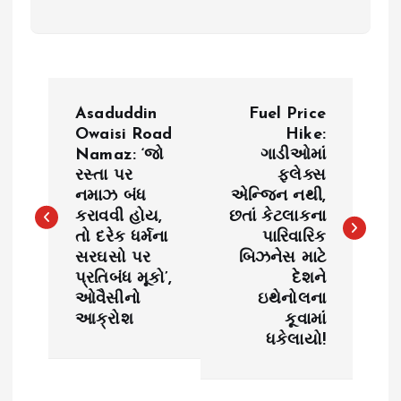
P
Asaduddin
Fuel Price
o
Owaisi Road
Hike:
Namaz: ‘જો
ગાડીઓમાં
રસ્તા પર
ફ્લેક્સ
s
નમાઝ બંધ
એન્જિન નથી,
કરાવવી હોય,
છતાં કેટલાકના
t
તો દરેક ધર્મના
પારિવારિક
સરઘસો પર
બિઝનેસ માટે
n
પ્રતિબંધ મૂકો’,
દેશને
ઓવૈસીનો
ઇથેનોલના
a
આક્રોશ
કૂવામાં
ધકેલાયો!
v