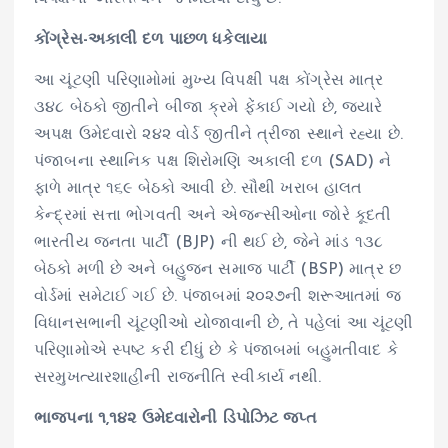
કોંગ્રેસ-અકાલી દળ પાછળ ધકેલાયા
આ ચૂંટણી પરિણામોમાં મુખ્ય વિપક્ષી પક્ષ કોંગ્રેસ માત્ર
૩૪૮ બેઠકો જીતીને બીજા ક્રમે ફેંકાઈ ગયો છે, જ્યારે
અપક્ષ ઉમેદવારો ૨૪૨ વોર્ડ જીતીને ત્રીજા સ્થાને રહ્યા છે.
પંજાબના સ્થાનિક પક્ષ શિરોમણિ અકાલી દળ (SAD) ને
ફાળે માત્ર ૧૬૯ બેઠકો આવી છે. સૌથી ખરાબ હાલત
કેન્દ્રમાં સત્તા ભોગવતી અને એજન્સીઓના જોરે કૂદતી
ભારતીય જનતા પાર્ટી (BJP) ની થઈ છે, જેને માંડ ૧૩૮
બેઠકો મળી છે અને બહુજન સમાજ પાર્ટી (BSP) માત્ર છ
વોર્ડમાં સમેટાઈ ગઈ છે. પંજાબમાં ૨૦૨૭ની શરૂઆતમાં જ
વિધાનસભાની ચૂંટણીઓ યોજાવાની છે, તે પહેલાં આ ચૂંટણી
પરિણામોએ સ્પષ્ટ કરી દીધું છે કે પંજાબમાં બહુમતીવાદ કે
સરમુખત્યારશાહીની રાજનીતિ સ્વીકાર્ય નથી.
ભાજપના ૧,૧૪૨ ઉમેદવારોની ડિપોઝિટ જપ્ત