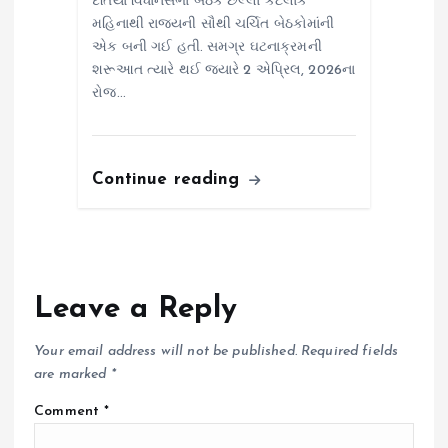
દતિયા વિધાનસભા બેઠક છેલ્લા કેટલાક
મહિનાથી રાજ્યની સૌથી ચર્ચિત બેઠકોમાંની
એક બની ગઈ હતી. સમગ્ર ઘટનાક્રમની
શરૂઆત ત્યારે થઈ જ્યારે 2 એપ્રિલ, 2026ના
રોજ…
Continue reading
Leave a Reply
Your email address will not be published.
Required fields
are marked
*
Comment
*