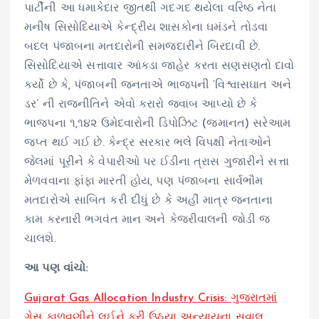
પાર્ટીની આ ધમાકેદાર જીતથી ગદગદ થયેલા વરિષ્ઠ નેતા
મનીષ સિસોદિયાએ કેન્દ્રીય શાસકોના ઘમંડને તોડવા
બદલ પંજાબના મતદારોની સમજદારીને બિરદાવી છે.
સિસોદિયાએ સત્તાવાર આંકડા જાહેર કરતા સણસણતો દાવો
કર્યો છે કે, પંજાબની જનતાએ ભાજપની ‘વિશ્વાસઘાત અને
ડર’ ની રાજનીતિને એવો કરારો જવાબ આપ્યો છે કે
ભાજપના ૧,૧૪૨ ઉમેદવારોની ડિપોઝિટ (જમાનત) સરેઆમ
જપ્ત થઈ ગઈ છે. કેન્દ્ર સરકાર ભલે વિપક્ષી નેતાઓને
જેલમાં પૂરીને કે વેપારીઓ પર ઈડીના ત્રાસ ગુજારીને સત્તા
મેળવવાના ફાંફા મારતી હોય, પણ પંજાબના સાર્વભૌમ
મતદારોએ સાબિત કરી દીધું છે કે અહીં માત્ર જનતાના
કામ કરનારી ભગવંત માન અને કેજરીવાલની જોડી જ
ચાલશે.
આ પણ વાંચો:
Gujarat Gas Allocation Industry Crisis: ગુજરાતમાં
ગેસ ફાળવણીને લઈને ફરી ઉઠ્યા અન્યાયના સવાલ,