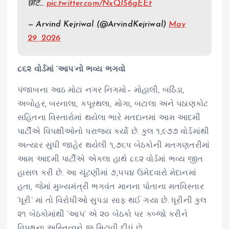
छोटे…
pic.twitter.com/NxQI56gEEt
— Arvind Kejriwal (@ArvindKejriwal)
May
29, 2026
૮૬૨ વોર્ડમાં ‘આપ’નો ભવ્ય ભગવો
પંજાબના આઠ મોટા નગર નિગમો– મોહાલી, બઠિંડા,
અબોહર, બરનાલા, કપૂરથલા, મોગા, બટાલા અને પઠાણકોટ
સહિતના વિસ્તારોમાં થયેલા ભારે મતદાનમાં આમ આદમી
પાર્ટીએ વિપક્ષીઓનો પરાજય કર્યો છે. કુલ ૧,૯૭૭ વોર્ડમાંથી
અત્યાર સુધી જાહેર થયેલી ૧,૭૬૫ બેઠકોની મતગણતરીમાં
આમ આદમી પાર્ટીએ એકલા હાથે ૮૬૨ વોર્ડમાં ભવ્ય જીત
હાસલ કરી છે. આ ચૂંટણીમાં ૭,૫૫૪ ઉમેદવારો મેદાનમાં
હતા, જેમાં મુખ્યમંત્રી ભગવંત માનના પોતાના મતવિસ્તાર
‘ધૂરી’ માં તો વિરોધીઓ સુપડા સાફ થઈ ગયા છે. ધૂરીની કુલ
૨૧ બેઠકોમાંથી ‘આપ’ એ ૨૦ બેઠકો પર કબ્જો કરીને
વિપક્ષના અસ્તિત્વને જ મિટાવી દીધું છે.