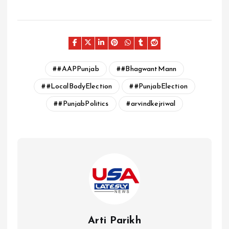
#AAPPunjab
#BhagwantMann
#LocalBodyElection
#PunjabElection
#PunjabPolitics
arvindkejriwal
Arti Parikh