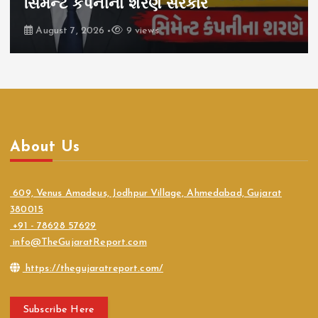
સિમેન્ટ કંપનીના શરણે સરકાર
August 7, 2026
9 views
About Us
609, Venus Amadeus, Jodhpur Village, Ahmedabad, Gujarat
380015
+91 - 78628 57629
info@TheGujaratReport.com
https://thegujaratreport.com/
Subscribe Here