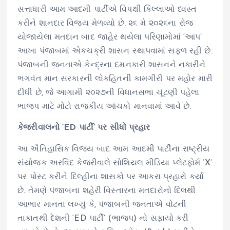
સત્તાધારી આમ આદમી પાર્ટીએ વિપક્ષી કિલ્લાઓ ધ્વસ્ત
કરીને શાનદાર વિજય મેળવ્યો છે. ૨૬ મે ૨૦૨૬ના રોજ
યોજાયેલા મતદાન બાદ જાહેર થયેલા પરિણામોમાં ‘આપ’
આખા પંજાબમાં એકચક્રી શાસન સ્થાપવામાં સફળ રહી છે.
પંજાબની જનતાએ કેન્દ્રના દમનકારી શાસનને નકારીને
ભગવંત માન સરકારની લોકહિતની કામગીરી પર મહોર મારી
દીધી છે, જે આગામી ૨૦૨૭ની વિધાનસભા ચૂંટણી પહેલા
ભાજપ માટે મોટો રાજકીય આંચકો માનવામાં આવે છે.
કેજરીવાલનો ‘ED પાર્ટી’ પર સીધો પ્રહાર
આ ઐતિહાસિક વિજય બાદ આમ આદમી પાર્ટીના રાષ્ટ્રીય
સંયોજક અરવિંદ કેજરીવાલે સોશિયલ મીડિયા પ્લેટફોર્મ ‘X’
પર પોસ્ટ કરીને દિલ્હીના શાસકો પર આકરા પ્રહારો કર્યા
છે. તેમણે પંજાબના શહેરી વિસ્તારના મતદારોનો દિલથી
આભાર માનતા લખ્યું કે, પંજાબની જનતાએ વોટની
તાકાતથી દેશની ‘ED પાર્ટી’ (ભાજપ) નો સફાયો કરી