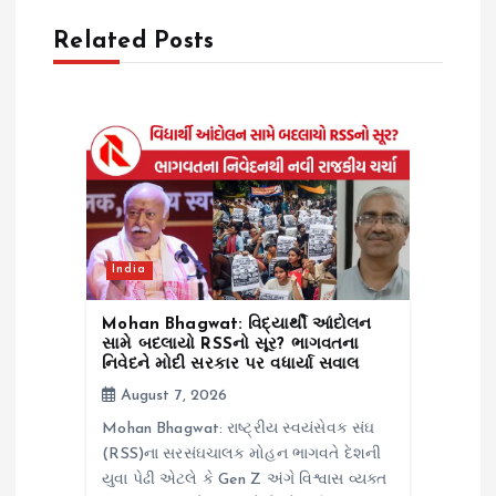
i
Related Posts
g
a
t
i
o
India
n
Mohan Bhagwat: વિદ્યાર્થી આંદોલન
સામે બદલાયો RSSનો સૂર? ભાગવતના
નિવેદને મોદી સરકાર પર વધાર્યા સવાલ
August 7, 2026
Mohan Bhagwat: રાષ્ટ્રીય સ્વયંસેવક સંઘ
(RSS)ના સરસંઘચાલક મોહન ભાગવતે દેશની
યુવા પેઢી એટલે કે Gen Z અંગે વિશ્વાસ વ્યક્ત