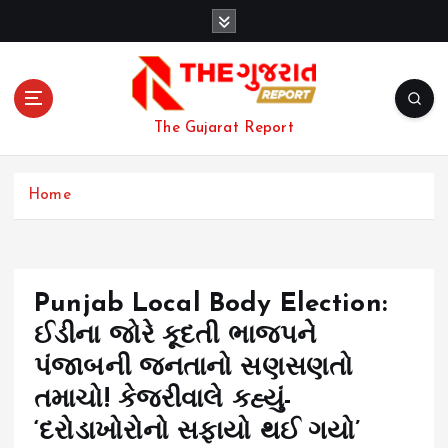
S
k
i
p
t
o
The Gujarat Report
c
o
n
Home
t
e
n
t
Punjab Local Body Election:
ઈડીના જોરે કૂદતી ભાજપને
પંજાબની જનતાનો સણસણતો
તમાચો! કેજરીવાલે કહ્યું-
‘દરોડાખોરોનો સફાયો થઈ ગયો’