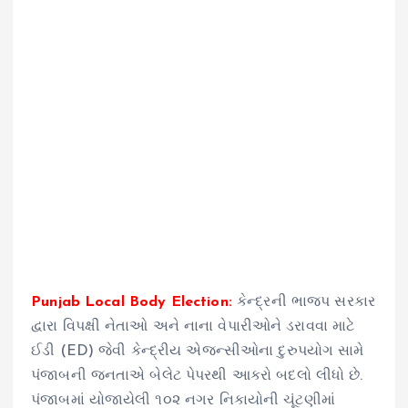
Punjab Local Body Election:
કેન્દ્રની ભાજપ સરકાર
દ્વારા વિપક્ષી નેતાઓ અને નાના વેપારીઓને ડરાવવા માટે
ઈડી (ED) જેવી કેન્દ્રીય એજન્સીઓના દુરુપયોગ સામે
પંજાબની જનતાએ બેલેટ પેપરથી આકરો બદલો લીધો છે.
પંજાબમાં યોજાયેલી ૧૦૨ નગર નિકાયોની ચૂંટણીમાં