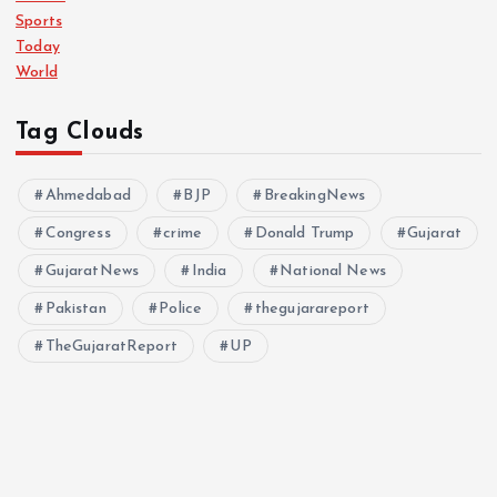
Sports
Today
World
Tag Clouds
Ahmedabad
BJP
BreakingNews
Congress
crime
Donald Trump
Gujarat
GujaratNews
India
National News
Pakistan
Police
thegujarareport
TheGujaratReport
UP