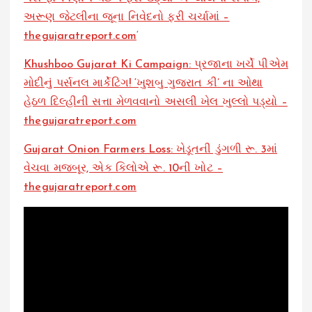
અરૂણ જેટલીના જૂના નિવેદનો ફરી ચર્ચામાં –
thegujaratreport.com
‘
Khushboo Gujarat Ki Campaign: પ્રજાના ખર્ચે પીએમ
મોદીનું પર્સનલ માર્કેટિંગ! ‘ખુશબુ ગુજરાત કી’ ના ઓથા
હેઠળ દિલ્હીની સત્તા મેળવવાનો અસલી ખેલ ખુલ્લો પડ્યો –
thegujaratreport.com
Gujarat Onion Farmers Loss: ખેડૂતની ડુંગળી રૂ. 3માં
વેચવા મજબૂર, એક કિલોએ રૂ. 10ની ખોટ –
thegujaratreport.com