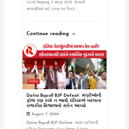
કરતાં જણાવ્યું કે માત્ર લોકો પોતાની
માંગણીઓ માટે રસ્તા પર ઉતરે…
Continue reading
India
Datia Bypoll BJP Defeat: મંત્રીઓની
ફોજ પણ કામે ન આવી, દતિયાએ બદલાતા
રાજકીય મિજાજનો સંકેત આપ્યો
August 7, 2026
Datia Bypoll BJP Defeat: મધ્ય પ્રદેશની