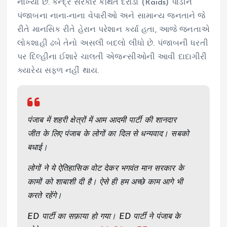
નાખ્યો છે. કેન્દ્ર સરકારે કથિત દરોડા (Raids) પાડીને
પંજાબના નાના-નાના વેપારીઓ અને સામાન્ય જનતાને જે
રીતે માનસિક રીતે હેરાન પરેશાન કર્યા હતા, આજે જનતાએ
લોકશાહી ઢબે તેનો અસલી બદલો લીધો છે. પંજાબની ધરતી
પર દિલ્હીના ઈશારે ચાલતી એજન્સીઓની આવી દાદાગીરી
ક્યારેય સફળ નહીં થાય.
पंजाब में शहरी क्षेत्रों में आम आदमी पार्टी की शानदार
जीत के लिए पंजाब के लोगों का दिल से धन्यवाद। सबको
बधाई।
लोगों ने ये ऐतिहासिक वोट देकर भगवंत मान सरकार के
कामों को शाबाशी दी है। ऐसे ही हम अच्छे काम आगे भी
करते रहेंगे।
ED पार्टी का सफ़ाया हो गया। ED पार्टी ने पंजाब के