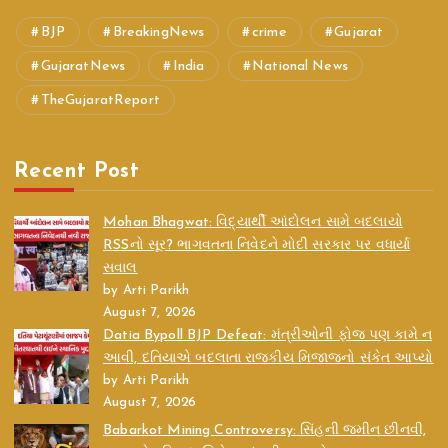
BJP
BreakingNews
crime
Gujarat
GujaratNews
India
National News
TheGujaratReport
Recent Post
Mohan Bhagwat: વિદ્યાર્થી આંદોલન સામે બદલાયો
RSSનો સૂર? ભાગવતના નિવેદને મોદી સરકાર પર વધાર્યા
સવાલ
by Arti Parikh
August 7, 2026
Datia Bypoll BJP Defeat: મંત્રીઓની ફોજ પણ કામે ન
આવી, દતિયાએ બદલાતા રાજકીય મિજાજનો સંકેત આપ્યો
by Arti Parikh
August 7, 2026
Babarkot Mining Controversy: સિંહની જમીન છીનવી,