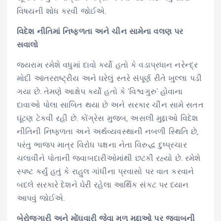
વિષયની શોધ કરવી જોઈએ.
વિદેશ નીતિમાં નિષ્ફળતા અને ચીન સામેના વલણ પર
સવાલો
જયરામ રમેશે વધુમાં દાવો કર્યો હતો કે વડાપ્રધાન નરેન્દ્ર
મોદી આંતરરાષ્ટ્રીય અને ઘરેલું સ્તરે સંપૂર્ણ રીતે ખુલ્લા પડી
ગયા છે. તેમણે આક્ષેપ કર્યો હતો કે ‘વિશ્વગુરુ’ હોવાના
દાવાઓ પોલા સાબિત થયા છે અને સરકાર ચીન સામે સતત
ઘૂંટણ ટેકવી રહી છે. કોંગ્રેસ મુજબ, અસલી મુદ્દાઓ વિદેશ
નીતિની નિષ્ફળતા અને અર્થવ્યવસ્થાની નબળી સ્થિતિ છે,
પરંતુ ભાજપ માત્ર વિરોધ પક્ષના નેતા વિરુદ્ધ દુષ્પ્રચાર
ચલાવીને પોતાની જવાબદારીઓમાંથી છટકી રહ્યો છે. રમેશે
સ્પષ્ટ કર્યું હતું કે રાહુલ ગાંધીના પ્રવાસો પર વાત કરવાને
બદલે સરકારે દેશને ઘેરી રહેલા આર્થિક સંકટ પર ધ્યાન
આપવું જોઈએ.
બેરોજગારી અને મોંઘવારી જેવા મૂળ મુદ્દાઓ પર જવાબની