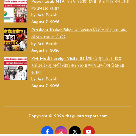
Paper Leak NTA: કડક કાયદા છતાં પેપર લીક યથાવત!
જવાબદાર કોણ?
by Arti Parikh
August 7, 2026
Prashant Kishor Bihar: શું પ્રશાંત કિશોર બિહારના મધુ
કોડા બનવા માંગે છે?
by Arti Parikh
August 7, 2026
PM Modi Foreign Visits: 23 દેશોની મુલાકાત, ₹180
કરોડથી વધુ ખર્ચ! મોદી સરકારના આંકડાઓએ ઉઠાવ્યા
સવાલ
by Arti Parikh
August 7, 2026
Copyright © 2026 thegujaratreport.com