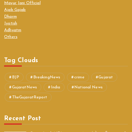
Mayur Jani Official
Ajab Gajab
Dharm
Jyotish
Adhyatm
Others
Tag Clouds
BJP
BreakingNews
crime
Gujarat
GujaratNews
India
National News
TheGujaratReport
Recent Post