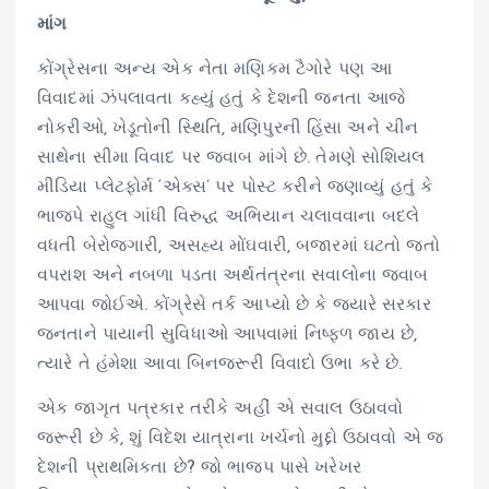
માંગ
કોંગ્રેસના અન્ય એક નેતા મણિકમ ટૈગોરે પણ આ
વિવાદમાં ઝંપલાવતા કહ્યું હતું કે દેશની જનતા આજે
નોકરીઓ, ખેડૂતોની સ્થિતિ, મણિપુરની હિંસા અને ચીન
સાથેના સીમા વિવાદ પર જવાબ માંગે છે. તેમણે સોશિયલ
મીડિયા પ્લેટફોર્મ ‘એક્સ’ પર પોસ્ટ કરીને જણાવ્યું હતું કે
ભાજપે રાહુલ ગાંધી વિરુદ્ધ અભિયાન ચલાવવાના બદલે
વધતી બેરોજગારી, અસહ્ય મોંઘવારી, બજારમાં ઘટતો જતો
વપરાશ અને નબળા પડતા અર્થતંત્રના સવાલોના જવાબ
આપવા જોઈએ. કોંગ્રેસે તર્ક આપ્યો છે કે જ્યારે સરકાર
જનતાને પાયાની સુવિધાઓ આપવામાં નિષ્ફળ જાય છે,
ત્યારે તે હંમેશા આવા બિનજરૂરી વિવાદો ઉભા કરે છે.
એક જાગૃત પત્રકાર તરીકે અહીં એ સવાલ ઉઠાવવો
જરૂરી છે કે, શું વિદેશ યાત્રાના ખર્ચનો મુદ્દો ઉઠાવવો એ જ
દેશની પ્રાથમિકતા છે? જો ભાજપ પાસે ખરેખર