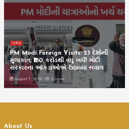
India
JPSC CID Investigation: બ્લેકલિસ્ટેડ
કંપનીને ટેન્ડર વગર JPSC પરીક્ષાનો ઠેકો?
CID તપાસમાં ચોંકાવનારા ખુલાસા
August 7, 2026
3 views
About Us