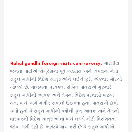
Rahul gandhi foreign visits controversy:
ભારતીય
જનતા પાર્ટીએ કોંગ્રેસના પૂર્વ અધ્યક્ષ અને વિપક્ષના નેતા
રાહુલ ગાંધીની વિદેશ યાત્રાઓને લઈને ફરી એકવાર મોરચો
ખોલ્યો છે. ભાજપના પ્રવક્તા સંબિત પાત્રાએ ગુરુવારે
રાહુલ ગાંધીની આવક અને તેમના વિદેશ પ્રવાસો પાછળ
થતા ખર્ચ અંગે ગંભીર સવાલો ઉઠાવ્યા હતા. પાત્રાએ દાવો
કર્યો હતો કે રાહુલ ગાંધીની વર્ષોની કુલ આવક અને તેમની
વારંવારની વિદેશ યાત્રાઓના ખર્ચ વચ્ચે મોટી વિસંગતતા
જોવા મળી રહી છે. ભાજપે માંગ કરી છે કે રાહુલ ગાંધીએ