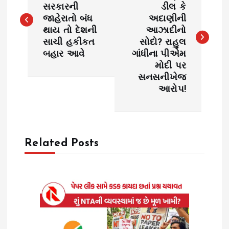
o
સરકારની
ડીલ કે
જાહેરાતો બંધ
અદાણીની
s
થાય તો દેશની
આઝાદીનો
સાચી હકીકત
સોદો? રાહુલ
t
બહાર આવે
ગાંધીના પીએમ
મોદી પર
n
સનસનીખેજ
આરોપ!
a
v
Related Posts
i
g
a
t