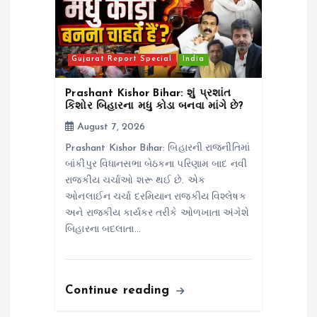
Gujarat Report Special
India
Prashant Kishor Bihar: શું પ્રશાંત
કિશોર બિહારના મધુ કોડા બનવા માંગે છે?
August 7, 2026
Prashant Kishor Bihar: બિહારની રાજનીતિમાં
બાંકીપુર વિધાનસભા બેઠકના પરિણામ બાદ નવી
રાજકીય ચર્ચાઓ શરૂ થઈ છે. એક
ઓનલાઈન ચર્ચા દરમિયાન રાજકીય વિશ્લેષક
અને રાજકીય કાર્યકર તરીકે ઓળખાતા અંગેશે
બિહારના બદલાતા…
Continue reading