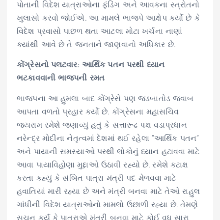
પોતાની વિદેશ યાત્રાઓના ફંડિંગ અને આવકના સ્ત્રોતનો
ખુલાસો કરવો જોઈએ. આ મામલે ભાજપે આક્ષેપ કર્યો છે કે
વિદેશ પ્રવાસો પાછળ થતા આટલા મોટા ખર્ચના નાણાં
ક્યાંથી આવે છે તે જનતાને જાણવાનો અધિકાર છે.
કોંગ્રેસનો પલટવાર: આર્થિક પતન પરથી ધ્યાન
ભટકાવવાની ભાજપની રમત
ભાજપના આ હુમલા બાદ કોંગ્રેસે પણ જડબાતોડ જવાબ
આપતા વળતો પ્રહાર કર્યો છે. કોંગ્રેસના મહાસચિવ
જયરામ રમેશે જણાવ્યું હતું કે સત્તારૂઢ પક્ષ વડાપ્રધાન
નરેન્દ્ર મોદીના નેતૃત્વમાં દેશમાં થઈ રહેલા “આર્થિક પતન”
અને પાયાની સમસ્યાઓ પરથી લોકોનું ધ્યાન હટાવવા માટે
આવા પાયાવિહોણા મુદ્દાઓ ઉઠાવી રહ્યો છે. રમેશે કટાક્ષ
કરતા કહ્યું કે સંબિત પાત્રા મંત્રી પદ મેળવવા માટે
હવાતિયાં મારી રહ્યા છે અને મંત્રી બનવા માટે તેઓ રાહુલ
ગાંધીની વિદેશ યાત્રાઓનો મામલો ઉછાળી રહ્યા છે. તેમણે
સૂચન કર્યું કે પાત્રાએ મંત્રી બનવા માટે કોઈ વધુ સારા