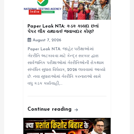
i
India
o
Paper Leak NTA: કડક કાયદા છતાં
પેપર લીક યથાવત! જવાબદાર કોણ?
n
August 7, 2026
Paper Leak NTA: જાહેર પરીક્ષાઓમાં
ગેરરીતિ અટકાવવા માટે કેન્દ્ર સરકાર દ્વારા
સાર્વજનિક પરીક્ષાઓમાં ગેરરીતિઓની રોકથામ
સંબંધિત સુધારા વિધેયક, 2026 લાવવામાં આવ્યો
છે. નવા સુધારાઓમાં ગેરરીતિ કરનારાઓ સામે
વધુ કડક કાર્યવાહી,…
Continue reading