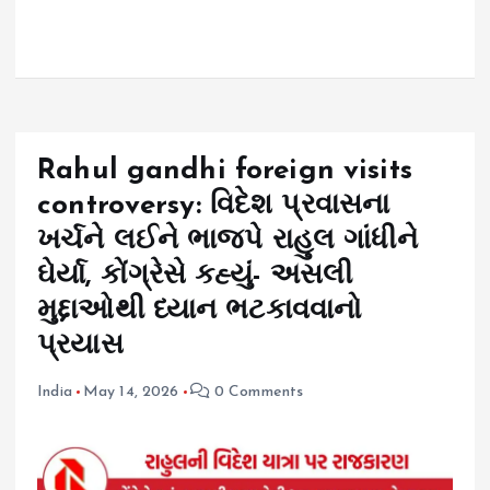
Rahul gandhi foreign visits
controversy: વિદેશ પ્રવાસના
ખર્ચને લઈને ભાજપે રાહુલ ગાંધીને
ઘેર્યા, કોંગ્રેસે કહ્યું- અસલી
મુદ્દાઓથી ધ્યાન ભટકાવવાનો
પ્રયાસ
India
May 14, 2026
0 Comments