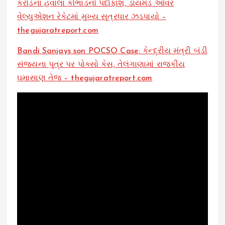
કરોડના હવાલા કૌભાંડનો પર્દાફાશ, ડાયમંડ ઓવર
વેલ્યુએશન રેકેટમાં મુખ્ય સૂત્રધાર ઝડપાયો –
thegujaratreport.com
Bandi Sanjays son POCSO Case: કેન્દ્રીય મંત્રી બંડી
સંજયના પુત્ર પર પોક્સો કેસ, તેલંગાણામાં રાજકીય
ઘમાસાણ તેજ – thegujaratreport.com