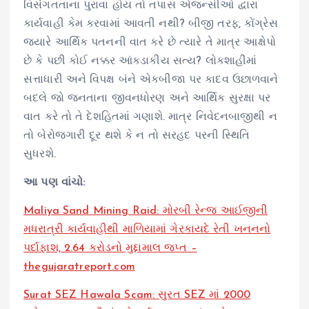
વિસંગતતાના પુરાવા હોય તો તપાસ એજન્સીઓ દ્વારા
કાર્યવાહી કેમ કરવામાં આવતી નથી? બીજી તરફ, કોંગ્રેસ
જ્યારે આર્થિક પતનની વાત કરે છે ત્યારે તે માત્ર આક્ષેપો
છે કે પછી કોઈ નક્કર આંકડાકીય સત્ય? લોકશાહીમાં
સત્તાધારી અને વિપક્ષ બંને એકબીજા પર કાદવ ઉછાળવાને
બદલે જો જનતાના જીવનધોરણ અને આર્થિક સુરક્ષા પર
વાત કરે તો તે દેશહિતમાં ગણાશે. માત્ર નિવેદનબાજીથી ન
તો બેરોજગારી દૂર થશે કે ન તો સરહદ પરની સ્થિતિ
સુધરશે.
આ પણ વાંચો:
Maliya Sand Mining Raid: મોરબી રેન્જ આઈજીની
મધરાત્રી કાર્યવાહીથી માળિયામાં ગેરકાયદે રેતી ખનનનો
પર્દાફાશ, 2.64 કરોડનો મુદ્દામાલ જપ્ત –
thegujaratreport.com
Surat SEZ Hawala Scam: સુરત SEZ માં 2000