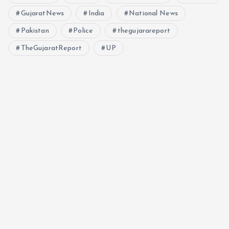
GujaratNews
India
National News
Pakistan
Police
thegujarareport
TheGujaratReport
UP