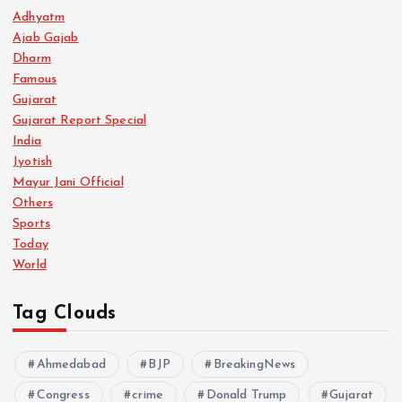
Adhyatm
Ajab Gajab
Dharm
Famous
Gujarat
Gujarat Report Special
India
Jyotish
Mayur Jani Official
Others
Sports
Today
World
Tag Clouds
Ahmedabad
BJP
BreakingNews
Congress
crime
Donald Trump
Gujarat