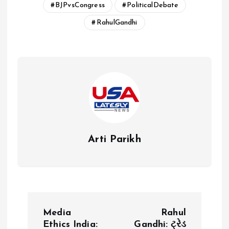
BJPvsCongress
PoliticalDebate
RahulGandhi
Arti Parikh
P
Media
Rahul
Ethics India:
Gandhi: ટ્રેડ