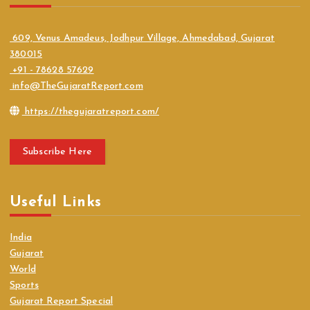
609, Venus Amadeus, Jodhpur Village, Ahmedabad, Gujarat
380015
+91 - 78628 57629
info@TheGujaratReport.com
https://thegujaratreport.com/
Subscribe Here
Useful Links
India
Gujarat
World
Sports
Gujarat Report Special