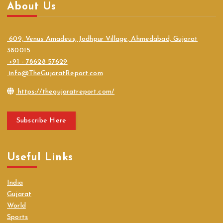
About Us
609, Venus Amadeus, Jodhpur Village, Ahmedabad, Gujarat
380015
+91 - 78628 57629
info@TheGujaratReport.com
https://thegujaratreport.com/
Subscribe Here
Useful Links
India
Gujarat
World
Sports