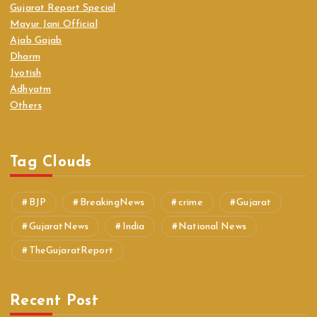
Gujarat Report Special
Mayur Jani Official
Ajab Gajab
Dharm
Jyotish
Adhyatm
Others
Tag Clouds
BJP
BreakingNews
crime
Gujarat
GujaratNews
India
National News
TheGujaratReport
Recent Post