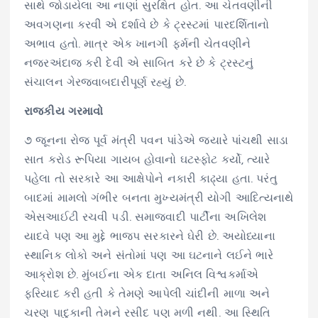
સાથે જોડાયેલા આ નાણાં સુરક્ષિત હોત. આ ચેતવણીની
અવગણના કરવી એ દર્શાવે છે કે ટ્રસ્ટમાં પારદર્શિતાનો
અભાવ હતો. માત્ર એક ખાનગી ફર્મની ચેતવણીને
નજરઅંદાજ કરી દેવી એ સાબિત કરે છે કે ટ્રસ્ટનું
સંચાલન ગેરજવાબદારીપૂર્ણ રહ્યું છે.
રાજકીય ગરમાવો
૭ જૂનના રોજ પૂર્વ મંત્રી પવન પાંડેએ જ્યારે પાંચથી સાડા
સાત કરોડ રૂપિયા ગાયબ હોવાનો ઘટસ્ફોટ કર્યો, ત્યારે
પહેલા તો સરકારે આ આક્ષેપોને નકારી કાઢ્યા હતા. પરંતુ
બાદમાં મામલો ગંભીર બનતા મુખ્યમંત્રી યોગી આદિત્યનાથે
એસઆઈટી રચવી પડી. સમાજવાદી પાર્ટીના અખિલેશ
યાદવે પણ આ મુદ્દે ભાજપ સરકારને ઘેરી છે. અયોધ્યાના
સ્થાનિક લોકો અને સંતોમાં પણ આ ઘટનાને લઈને ભારે
આક્રોશ છે. મુંબઈના એક દાતા અનિલ વિશ્વકર્માએ
ફરિયાદ કરી હતી કે તેમણે આપેલી ચાંદીની માળા અને
ચરણ પાદુકાની તેમને રસીદ પણ મળી નથી. આ સ્થિતિ