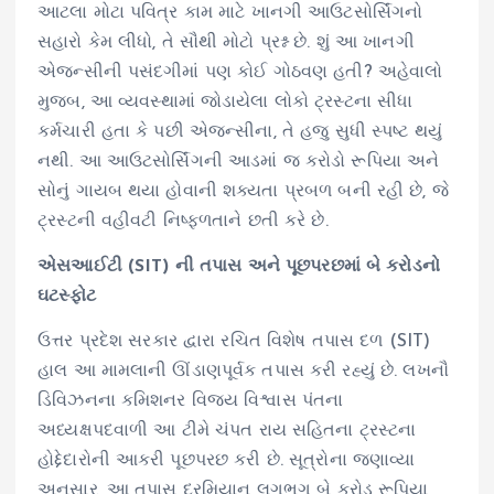
આટલા મોટા પવિત્ર કામ માટે ખાનગી આઉટસોર્સિંગનો
સહારો કેમ લીધો, તે સૌથી મોટો પ્રશ્ન છે. શું આ ખાનગી
એજન્સીની પસંદગીમાં પણ કોઈ ગોઠવણ હતી? અહેવાલો
મુજબ, આ વ્યવસ્થામાં જોડાયેલા લોકો ટ્રસ્ટના સીધા
કર્મચારી હતા કે પછી એજન્સીના, તે હજુ સુધી સ્પષ્ટ થયું
નથી. આ આઉટસોર્સિંગની આડમાં જ કરોડો રૂપિયા અને
સોનું ગાયબ થયા હોવાની શક્યતા પ્રબળ બની રહી છે, જે
ટ્રસ્ટની વહીવટી નિષ્ફળતાને છતી કરે છે.
એસઆઈટી (SIT) ની તપાસ અને પૂછપરછમાં બે કરોડનો
ઘટસ્ફોટ
ઉત્તર પ્રદેશ સરકાર દ્વારા રચિત વિશેષ તપાસ દળ (SIT)
હાલ આ મામલાની ઊંડાણપૂર્વક તપાસ કરી રહ્યું છે. લખનૌ
ડિવિઝનના કમિશનર વિજય વિશ્વાસ પંતના
અધ્યક્ષપદવાળી આ ટીમે ચંપત રાય સહિતના ટ્રસ્ટના
હોદ્દેદારોની આકરી પૂછપરછ કરી છે. સૂત્રોના જણાવ્યા
અનુસાર, આ તપાસ દરમિયાન લગભગ બે કરોડ રૂપિયા