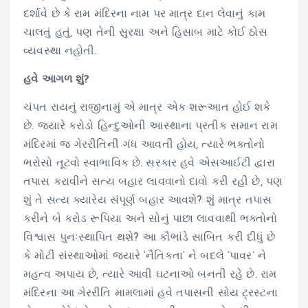
દર્શાવે છે કે રામ મંદિરના નામ પર માત્ર દાન લેવાનું કામ
ચાલતું હતું, પણ તેની સુરક્ષા અને હિસાબ માટે કોઈ ઠોસ
વ્યવસ્થા નહોતી.
હવે આગળ શું?
ચંપત રાયનું રાજીનામું એ માત્ર એક શરૂઆત હોઈ શકે
છે. જ્યારે કરોડો હિન્દુઓની આસ્થાના પ્રતીક સમાન રામ
મંદિરમાં જ ગેરરીતિની ગંધ આવતી હોય, ત્યારે ભક્તોનો
ભરોસો તૂટવો સ્વાભાવિક છે. સરકાર હવે એસઆઈટી દ્વારા
તપાસ કરાવીને સત્ય બહાર લાવવાનો દાવો કરી રહી છે, પણ
શું તે સત્ય ક્યારેય સંપૂર્ણ બહાર આવશે? શું માત્ર તપાસ
કરીને બે કરોડ રૂપિયા અને સોનું પાછા લાવવાથી ભક્તોનો
વિશ્વાસ પુનઃસ્થાપિત થશે? આ કૌભાંડે સાબિત કરી દીધું છે
કે મોટી સંસ્થાઓમાં જ્યારે ‘નૈતિકતા’ ને બદલે ‘પાવર’ ને
મહત્વ અપાય છે, ત્યારે આવી ઘટનાઓ બનતી રહે છે. રામ
મંદિરના આ ગેરરીતિ મામલામાં હવે તપાસની સોય ટ્રસ્ટના