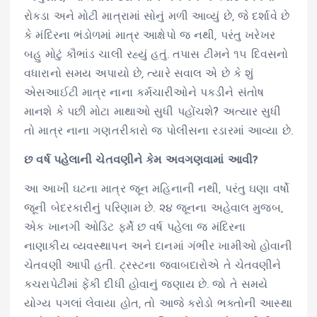
રોકડા અને મોટી માત્રામાં સોનું મળી આવ્યું છે, જે દર્શાવે છે
કે મંદિરના ભંડોળમાં માત્ર આક્ષેપો જ નથી, પરંતુ ખરેખર
બહુ મોટું કૌભાંડ ચાલી રહ્યું હતું. તપાસ ટીમને ૧૫ દિવસનો
વધારાનો સમય અપાયો છે, ત્યારે સવાલ એ છે કે શું
એસઆઈટી માત્ર નાના કર્મચારીઓને પકડીને સંતોષ
માનશે કે પછી મોટા માથાઓ સુધી પહોંચશે? અત્યાર સુધી
તો માત્ર નાના ગણતરીકારો જ પોલીસના રડારમાં આવ્યા છે.
છ વર્ષ પહેલાની ચેતવણીને કેમ અવગણવામાં આવી?
આ આખી ઘટના માત્ર જૂન મહિનાની નથી, પરંતુ ઘણા વર્ષો
જૂની બેદરકારીનું પરિણામ છે. ૨૪ જૂનના અહેવાલ મુજબ,
એક ખાનગી ઓડિટ ફર્મે છ વર્ષ પહેલા જ મંદિરના
નાણાકીય વ્યવસ્થાપન અને દાનમાં ગંભીર ખામીઓ હોવાની
ચેતવણી આપી હતી. ટ્રસ્ટના જવાબદારોએ તે ચેતવણીને
કચરાપેટીમાં ફેંકી દીધી હોવાનું જણાય છે. જો તે સમયે
યોગ્ય પગલાં લેવાયા હોત, તો આજે કરોડો ભક્તોની આસ્થા