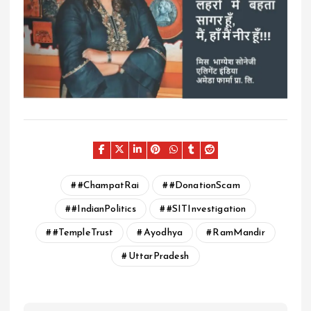
#ChampatRai
#DonationScam
#IndianPolitics
#SITInvestigation
#TempleTrust
Ayodhya
RamMandir
UttarPradesh