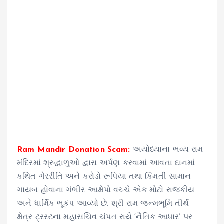
Ram Mandir Donation Scam:
અયોધ્યાના ભવ્ય રામ
મંદિરમાં શ્રદ્ધાળુઓ દ્વારા અર્પણ કરવામાં આવતા દાનમાં
કથિત ગેરરીતિ અને કરોડો રૂપિયા તથા કિંમતી સામાન
ગાયબ હોવાના ગંભીર આક્ષેપો વચ્ચે એક મોટો રાજકીય
અને ધાર્મિક ભૂકંપ આવ્યો છે. શ્રી રામ જન્મભૂમિ તીર્થ
ક્ષેત્ર ટ્રસ્ટના મહાસચિવ ચંપત રાયે ‘નૈતિક આધાર’ પર