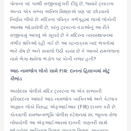
પોતાના પદ પરથી રાજીનામું ધરી દીધું છે, જ્યારે ટ્રસ્ટના
અન્ય એક સભ્ય અનિલ મિશ્રાએ પણ પદ છોડવાનો
નિર્ણય લીધો છે. મંદિરના પવિત્ર ગર્ભગૃહમાં લાખો લોકોની
આસ્થા જોડાયેલી છે, પરંતુ ટ્રસ્ટના વડાઓનું આ રીતે
રાજીનામું આપવું એ સૂચવે છે કે મંદિરના વ્યવસ્થાપનમાં
ગંભીર ક્ષતિઓ રહી ગઈ છે. આ ઘટનાક્રમ બાદ ભક્તોમાં
ભારે રોષ છે અને સવાલો ઉઠી રહ્યા છે કે આખરે રામલલાના
નામે ભેગા થયેલા ભંડોળ પર કોની નજર હતી?
આઠ નામજોગ લોકો સામે FIR: દાનના હિસાબમાં મોટું
કૌભાંડ
અયોધ્યા પોલીસે મંદિર ટ્રસ્ટના જ એક સભ્યની
ફરિયાદના આધારે આઠ નામજોગ વ્યક્તિઓ અને કેટલાક
અજ્ઞાત લોકો વિરુદ્ધ એફઆઈઆર (FIR) દાખલ કરી છે.
કોતવાલી રામજન્મભૂમિ પોલીસ સ્ટેશનમાં ૨૬ જૂનના રોજ
નોંધાયેલી આ એફઆઈઆરમાં દાનની ગણતરી સાથે
જોડાયેલા અવિનાશ મિશ્રા, લવકુશ મિશ્રા, અનુકલ્પ