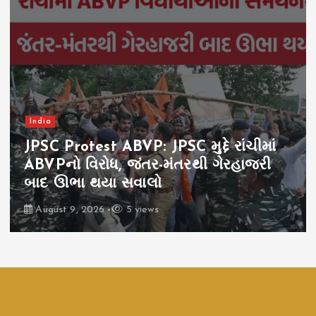
India
JPSC Protest ABVP: JPSC મુદ્દે રાંચીમાં
ABVPનો વિરોધ, જંતર-મંતરથી ગેરહાજરી
બાદ ઊભા થયા સવાલો
August 9, 2026
5 views