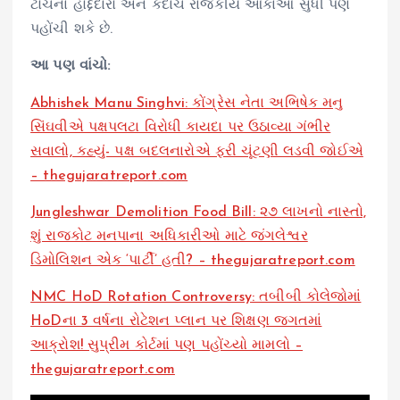
ટોચના હોદ્દેદારો અને કદાચ રાજકીય આકાઓ સુધી પણ
પહોંચી શકે છે.
આ પણ વાંચો:
Abhishek Manu Singhvi: કોંગ્રેસ નેતા અભિષેક મનુ
સિંઘવીએ પક્ષપલટા વિરોધી કાયદા પર ઉઠાવ્યા ગંભીર
સવાલો, કહ્યું- પક્ષ બદલનારોએ ફરી ચૂંટણી લડવી જોઈએ
– thegujaratreport.com
Jungleshwar Demolition Food Bill: ૨૭ લાખનો નાસ્તો,
શું રાજકોટ મનપાના અધિકારીઓ માટે જંગલેશ્વર
ડિમોલિશન એક ‘પાર્ટી’ હતી? – thegujaratreport.com
NMC HoD Rotation Controversy: તબીબી કોલેજોમાં
HoDના 3 વર્ષના રોટેશન પ્લાન પર શિક્ષણ જગતમાં
આક્રોશ! સુપ્રીમ કોર્ટમાં પણ પહોંચ્યો મામલો –
thegujaratreport.com