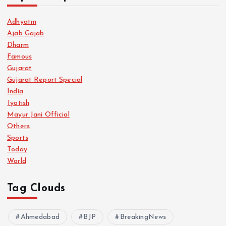
Adhyatm
Ajab Gajab
Dharm
Famous
Gujarat
Gujarat Report Special
India
Jyotish
Mayur Jani Official
Others
Sports
Today
World
Tag Clouds
Ahmedabad
BJP
BreakingNews