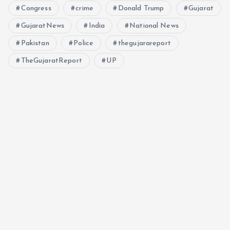
Congress
crime
Donald Trump
Gujarat
GujaratNews
India
National News
Pakistan
Police
thegujarareport
TheGujaratReport
UP