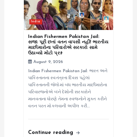
India
Indian Fishermen Pakistan Jail:
સજા પૂરી છતાં વતન વાપસી નહીં! ભારતીય
માછીમારોના પરિવારોએ સરકારો સામે
ઉઠાવ્યો મોટો પ્રશ્ન
August 9, 2026
Indian Fishermen Pakistan Jail: ભારત અને
પાકિસ્તાનના સ્વતંત્રતા દિવસ પહેલાં
પાકિસ્તાનની જેલોમાં બંધ ભારતીય માછીમારોના
પરિવારજનોએ બંને દેશોની સરકારોને
માનવતાના ધોરણે તેમના સ્વજનોને મુક્ત કરીને
વતન પરત મોકલવાની અપીલ કરી…
Continue reading