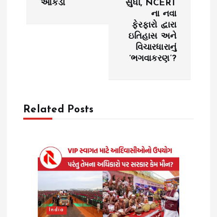
આંકડા
સુધી, NCERT
n
ના નવા
ફેરફારો દ્વારા
a
ઇતિહાસ અને
વિચારધારાનું
v
‘ભગવાકરણ’?
i
g
Related Posts
a
t
i
o
India