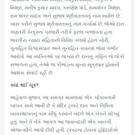
મિશ્રા, મનીષ કુમાર યાદવ, કરુણેશ પાંડે, રામાશંકર મિશ્રા,
રામ શંકર યાદવ અને સુભાષ શ્રીવાસ્તવનું નામ સામેલ છે.
ખાસ કરીને સુભાષ શ્રીવાસ્તવનું નામ ચર્ચામાં છે, જેઓ દાન
ગણતરી કેન્દ્રના પ્રભારી તરીકે ફરજ બજાવતા હતા.
ભારતીય ન્યાય સંહિતાની વિવિધ કલમો હેઠળ ચોરી,
ગુનાહિત વિશ્વાસઘાત અને ગુનાહિત કાવતરા જેવા ગંભીર
આરોપો આ વ્યક્તિઓ પર લાગ્યા છે. દાનનું ગણિત જે લોકો
સંભાળતા હતા, તેઓ જ કૌભાંડના મુખ્ય સૂત્રધાર હોવાની
આશંકા સેવાઈ રહી છે.
ક્યાં થઈ ચૂક?
અહેવાલ મુજબ, આ સમગ્ર મામલામાં એક ચોંકાવનારી
બાબત સામે આવી છે કે મંદિર ટ્રસ્ટે દાન અને નિધિના
વ્યવસ્થાપનનું કામ સીધું કરવાને બદલે એક બેંકને સોંપ્યું
હતું અને તે બેંકે આગળ આ જવાબદારી એક ખાનગી
એજન્સીને આપી દીધી હતી. ટ્રસ્ટના ટોચના હોદ્દેદારોએ