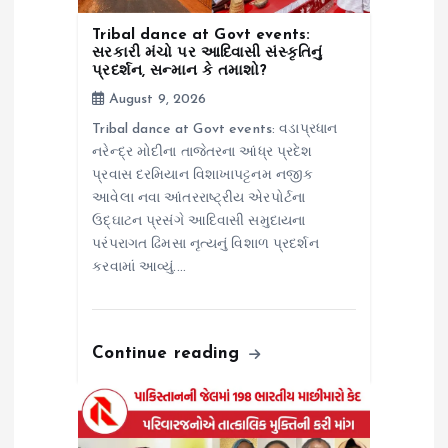
n
Tribal dance at Govt events:
સરકારી મંચો પર આદિવાસી સંસ્કૃતિનું
પ્રદર્શન, સન્માન કે તમાશો?
August 9, 2026
Tribal dance at Govt events: વડાપ્રધાન
નરેન્દ્ર મોદીના તાજેતરના આંધ્ર પ્રદેશ
પ્રવાસ દરમિયાન વિશાખાપટ્ટનમ નજીક
આવેલા નવા આંતરરાષ્ટ્રીય એરપોર્ટના
ઉદ્ઘાટન પ્રસંગે આદિવાસી સમુદાયના
પરંપરાગત ઢિમસા નૃત્યનું વિશાળ પ્રદર્શન
કરવામાં આવ્યું.…
Continue reading