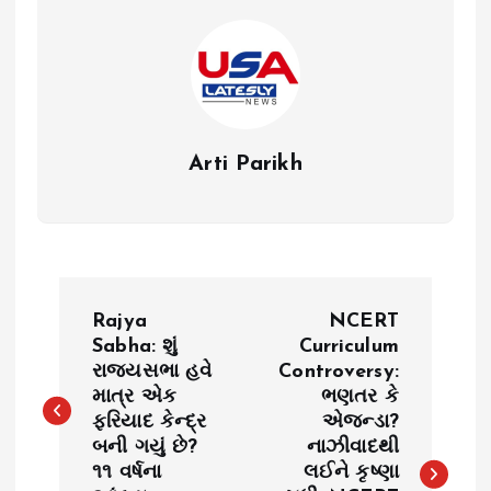
Arti Parikh
P
Rajya
NCERT
o
Sabha: શું
Curriculum
રાજ્યસભા હવે
Controversy:
માત્ર એક
ભણતર કે
s
ફરિયાદ કેન્દ્ર
એજન્ડા?
બની ગયું છે?
નાઝીવાદથી
t
૧૧ વર્ષના
લઈને કૃષ્ણા