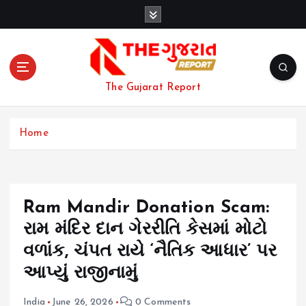
S
k
i
p
t
o
The Gujarat Report
c
o
n
Home
t
e
n
t
Ram Mandir Donation Scam:
રામ મંદિર દાન ગેરરીતિ કેસમાં મોટો
વળાંક, ચંપત રાયે ‘નૈતિક આધાર’ પર
આપ્યું રાજીનામું
India
June 26, 2026
0 Comments