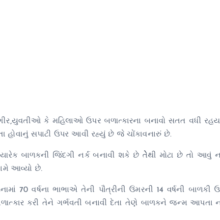
યુવતીઓ કે મહિલાઓ ઉપર બળાત્કારના બનાવો સતત વધી રહયા છ
ાનું સપાટી ઉપર આવી રહ્યું છે જે ચોંકાવનારું છે.
ારેક બાળકની જિંદગી નર્ક બનાવી શકે છે તેેેેેથી મોટા છે તો આવું ન
ામે આવ્યો છે.
માં 70 વર્ષના ભાભાએ તેની પૌત્રીની ઉંમરની 14 વર્ષની બાળકી
ાત્કાર કરી તેને ગર્ભવતી બનાવી દેતા તેણે બાળકને જન્મ આપતા 