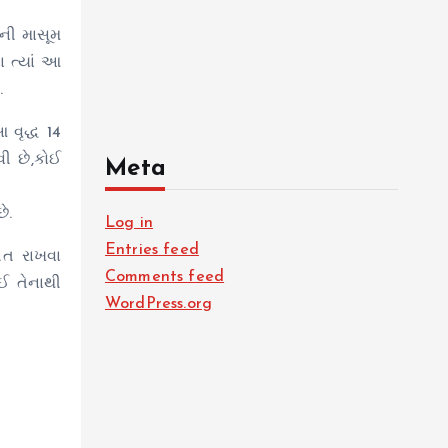
ષની માસૂમ
ા ત્યાં આ
.
વૃદ્ધ 14
વી છે,કોઈ
Meta
ે.
Log in
Entries feed
િત રાખવા
Comments feed
ઈ તેનાથી
WordPress.org