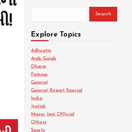
ષના
Search
ી!
Explore Topics
Adhyatm
Ajab Gajab
Dharm
Famous
Gujarat
Gujarat Report Special
India
Jyotish
Mayur Jani Official
Others
Sports