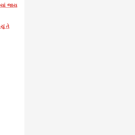
્યાં જાય
ું તે