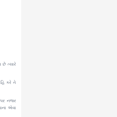
ે ત્યારે
હિ કરે તે
 ઉપર નજર
નાના એવા