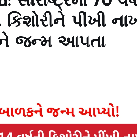
 સૌરાષ્ટ્રમાં 70 વર્
 કિશોરીને પીંખી નાખ
ને જન્મ આપતા