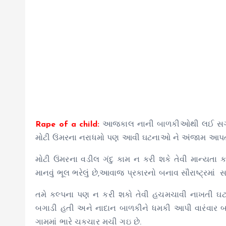
Rape of a child:
આજકાલ નાની બાળકીઓથી લઈ સગીર,
મોટી ઉંમરના નરાધમો પણ આવી ઘટનાઓ ને અંજામ આપતા હોવ
મોટી ઉંમરના વડીલ ગંદુ કામ ન કરી શકે તેવી માન્યતા ક્ય
માનવું ભૂલ ભરેલું છે,આવાજ પ્રકારનો બનાવ સૌરાષ્ટ્રમાં સ
તમે કલ્પના પણ ન કરી શકો તેવી હચમચાવી નાખતી ઘટના
બગાડી હતી અને નાદાન બાળકીને ધમકી આપી વારંવાર બળ
ગામમાં ભારે ચકચાર મચી ગઇ છે.