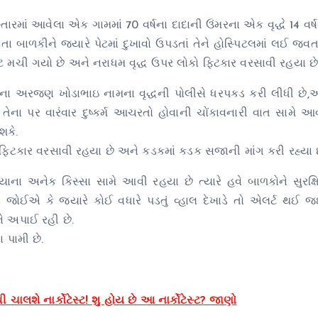
ારમાં આવેલા એક ગામમાં 70 વર્ષના દાદાની ઉંમરના એક વૃદ્ધે 14 વર્
ેતા બાળકીને જ્યારે પેટમાં દુખાવો ઉપડતાં તેને હોસ્પિટલમાં લઈ જવત
મચી ગયો છે અને નરાધમ વૃદ્ધ ઉપર લોકો ફિટકાર વરસાવી રહયા છે
ા અરજણ ખોડાભાઇ નામના વૃદ્ધની પોલીસે ધરપકડ કરી લીધી છે,આ 
તેના પર વારંવાર દુષ્કર્મ આચરતો હોવાની ચોંકાવનારી વાત સામે આ
શકે.
ફિટકાર વરસાવી રહયા છે અને કડકમાં કડક સજાની માંગ કરી રહ્યા છ
ના અનેક કિસ્સા સામે આવી રહયા છે ત્યારે હવે બાળકોને સુરક્ષ
જોઈએ કે જ્યારે કોઈ વધારે પડતું વ્હાલ દેખાડે તો એલર્ટ થઈ જ
ે અપાઈ રહી છે.
 પામી છે.
ાલશે નાર્કોટેસ્ટ! શુ હોય છે આ નાર્કોટેસ્ટ? જાણો