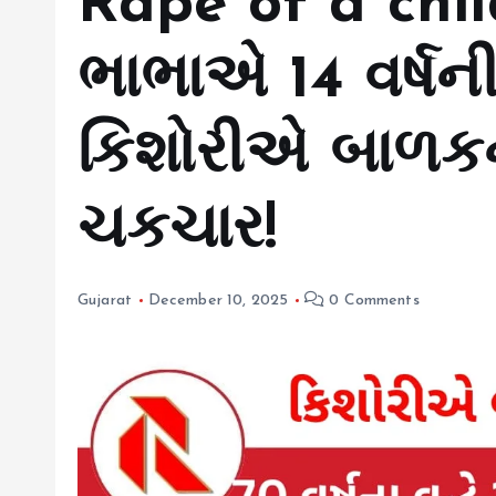
Rape of a child:
ભાભાએ 14 વર્ષની
કિશોરીએ બાળક
ચકચાર!
Gujarat
December 10, 2025
0 Comments