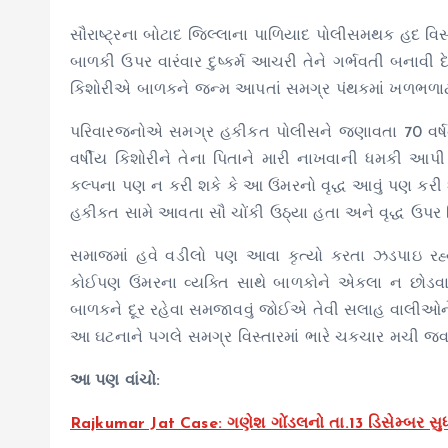
સૌરાષ્ટ્રના બોટાદ જિલ્લાના પાળિયાદ પોલીસમથક હદ વિસ્ત
બાળકી ઉપર વારંવાર દુષ્કર્મ આચરી તેને ગર્ભવતી બનાવી દ
કિશોરીએ બાળકને જન્મ આપતાં સમગ્ર પંથકમાં ખળભળાટ 
પરિવારજનોએ સમગ્ર હકીકત પોલીસને જણાવતા 70 વર્ષન
વર્ષીય કિશોરીને તેના પિતાને મારી નાખવાની ધમકી આપી 
કલ્પના પણ ન કરી શકે કે આ ઉંમરનો વૃદ્ધ આવું પણ કરી 
હકીકત સામે આવતા સૌ ચોંકી ઉઠ્યા હતા અને વૃદ્ધ ઉપર 
સમાજમાં હવે વડીલો પણ આવા કૃત્યો કરતા ઝડપાઇ રહ્યા
કોઈપણ ઉંમરના વ્યક્તિ સાથે બાળકોને એકલા ન છોડવા 
બાળકને દૂર રહેવા સમજાવવું જોઈએ તેવી સલાહ વાલીઓન
આ ઘટનાને પગલે સમગ્ર વિસ્તારમાં ભારે ચકચાર મચી જવા
આ પણ વાંચો:
Rajkumar Jat Case: ગણેશ ગોંડલનો તા.13 ડિસેમ્બર સુધી ચ