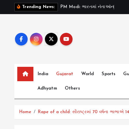
S
P
M
M
o
d
i
:
ભ
ર
ત
મ
ન
ત
ઓ
ન
“
ટ
સ
ડ
Trending News:
k
i
p
t
o
c
o
n
t
India
Gujarat
World
Sports
Gu
e
Adhyatm
Others
n
t
Home
Rape of a child: સૌરાષ્ટ્રમાં 70 વર્ષના ભાભાએ