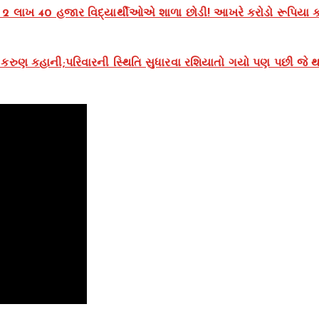
 2 લાખ 40 હજાર વિદ્યાર્થીઓએ શાળા છોડી! આખરે કરોડો રૂપિયા ક
રુણ કહાની;પરિવારની સ્થિતિ સુધારવા રશિયાતો ગયો પણ પછી જે થય