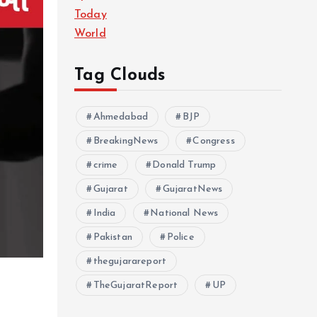
Today
World
Tag Clouds
Ahmedabad
BJP
BreakingNews
Congress
crime
Donald Trump
Gujarat
GujaratNews
India
National News
Pakistan
Police
thegujarareport
TheGujaratReport
UP