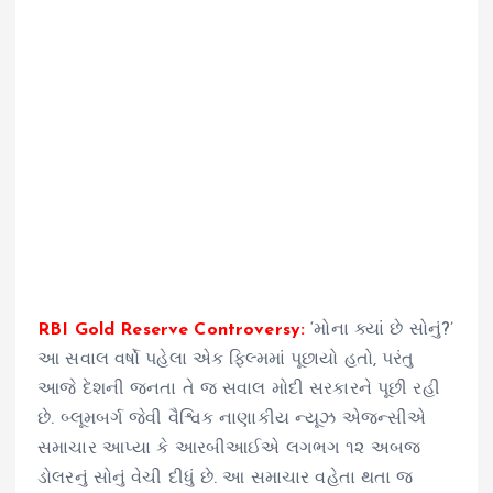
RBI Gold Reserve Controversy:
‘મોના ક્યાં છે સોનું?’
આ સવાલ વર્ષો પહેલા એક ફિલ્મમાં પૂછાયો હતો, પરંતુ
આજે દેશની જનતા તે જ સવાલ મોદી સરકારને પૂછી રહી
છે. બ્લૂમબર્ગ જેવી વૈશ્વિક નાણાકીય ન્યૂઝ એજન્સીએ
સમાચાર આપ્યા કે આરબીઆઈએ લગભગ ૧૨ અબજ
ડોલરનું સોનું વેચી દીધું છે. આ સમાચાર વહેતા થતા જ