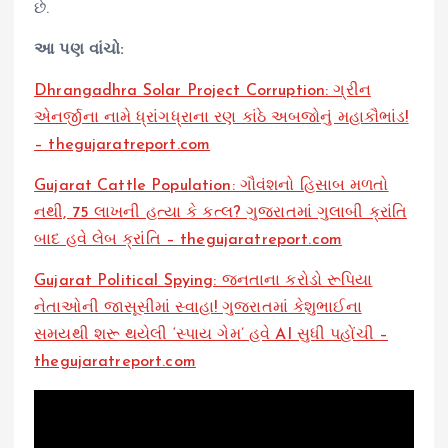
છે.
આ પણ વાંચો:
Dhrangadhra Solar Project Corruption: ગ્રીન
એનર્જીના નામે ધ્રાંગધ્રાના રણ કાંઠે અબજોનું મહાકૌભાંડ!
– thegujaratreport.com
Gujarat Cattle Population: ગૌવંશનો હિસાબ મળતો
નથી, 75 લાખની હત્યા કે કત્લ? ગુજરાતમાં ગુલાબી ક્રાંતિ
બાદ હવે લેબ ક્રાંતિ – thegujaratreport.com
Gujarat Political Spying: જનતાના કરોડો રૂપિયા
નેતાઓની જાસૂસીમાં સ્વાહા! ગુજરાતમાં કેશુભાઈના
સમયથી શરૂ થયેલી ‘સ્પાય ગેમ’ હવે AI સુધી પહોંચી –
thegujaratreport.com