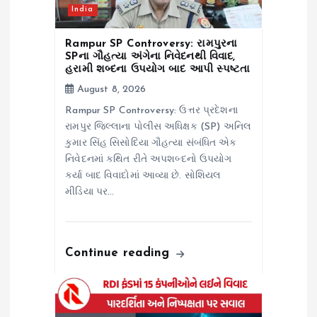
India
Rampur SP Controversy: રામપુરના
SPના ગૌહત્યા અંગેના નિવેદનથી વિવાદ,
હરામી શબ્દના ઉપયોગ બાદ આપી સ્પષ્ટતા
August 8, 2026
Rampur SP Controversy: ઉત્તર પ્રદેશના
રામપુર જિલ્લાના પોલીસ અધિક્ષક (SP) અનિલ
કુમાર સિંહ સિસોદિયા ગૌહત્યા સંબંધિત એક
નિવેદનમાં કથિત રીતે અપશબ્દનો ઉપયોગ
કર્યા બાદ વિવાદોમાં આવ્યા છે. સોશિયલ
મીડિયા પર…
Continue reading