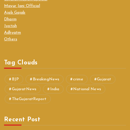
Mayur Jani Official
Ajab Gajab
Dharm
Jyotish
Adhyatm
Others
Tag Clouds
BJP
BreakingNews
crime
Gujarat
GujaratNews
India
National News
TheGujaratReport
Recent Post