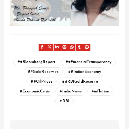
#BloombergReport
#FinancialTransparency
#GoldReserves
#IndianEconomy
#OilPrices
#RBIGoldReserve
EconomicCrisis
IndiaNews
inflation
RBI