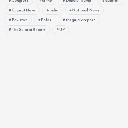
Congress
crime
Donald Trump
Gujarat
GujaratNews
India
National News
Pakistan
Police
thegujarareport
TheGujaratReport
UP