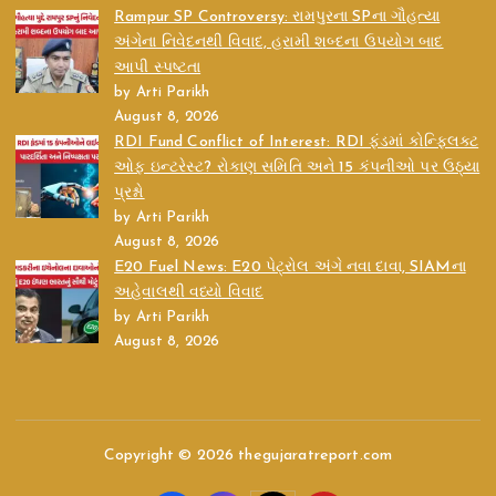
Rampur SP Controversy: રામપુરના SPના ગૌહત્યા
અંગેના નિવેદનથી વિવાદ, હરામી શબ્દના ઉપયોગ બાદ
આપી સ્પષ્ટતા
by Arti Parikh
August 8, 2026
RDI Fund Conflict of Interest: RDI ફંડમાં કોન્ફ્લિક્ટ
ઓફ ઇન્ટરેસ્ટ? રોકાણ સમિતિ અને 15 કંપનીઓ પર ઉઠ્યા
પ્રશ્નો
by Arti Parikh
August 8, 2026
E20 Fuel News: E20 પેટ્રોલ અંગે નવા દાવા, SIAMના
અહેવાલથી વધ્યો વિવાદ
by Arti Parikh
August 8, 2026
Copyright © 2026 thegujaratreport.com