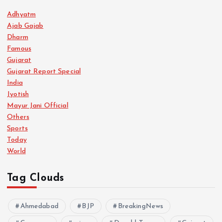
Adhyatm
Ajab Gajab
Dharm
Famous
Gujarat
Gujarat Report Special
India
Jyotish
Mayur Jani Official
Others
Sports
Today
World
Tag Clouds
Ahmedabad
BJP
BreakingNews