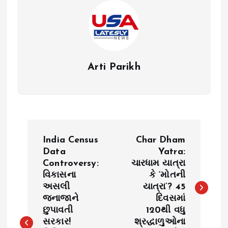
Arti Parikh
P
India Census
Char Dham
o
Data
Yatra:
Controversy:
ચારધામ યાત્રા
વિકાસના
કે ‘મોતની
s
અસલી
યાત્રા’? 45
જનાજાને
દિવસમાં
t
છુપાવતી
120થી વધુ
સરકાર!
શ્રદ્ધાળુઓના