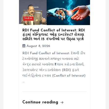
India
RDI Fund Conflict of Interest: RDI
ફંડમાં કોન્ફ્લિક્ટ ઓફ ઇન્ટરેસ્ટ? રોકાણ
સમિતિ અને 15 કંપનીઓ પર ઉઠ્યા પ્રશ્નો
August 8, 2026
RDI Fund Conflict of Interest: દેશની ડીપ
ટેક્નોલોજી ક્ષમતાને મજબૂત બનાવવા માટે
કેન્દ્ર સરકારે બનાવેલા ₹1 લાખ કરોડના રિસર્ચ,
ડેવલપમેન્ટ એન્ડ ઇનોવેશન (RDI) ફંડને
લઈને હિતોના ટકરાવ (Conflict of Interest)
…
Continue reading