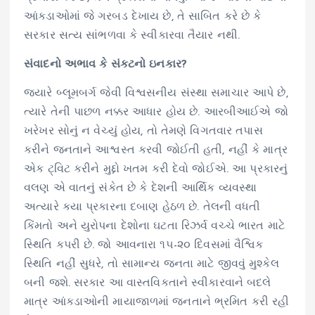
આંકડાઓમાં જે ગરબડ દેખાય છે, તે સાબિત કરે છે કે
સરકાર સત્ય સાંભળવા કે સ્વીકારવા તૈયાર નથી.
સંવાદનો અભાવ કે સંકટનો ઇનકાર?
જ્યારે બ્લૂમબર્ગ જેવી વિશ્વસનીય સંસ્થા સમાચાર આપે છે,
ત્યારે તેની પાછળ નક્કર આધાર હોય છે. આરબીઆઈએ જો
ખરેખર સોનું ન વેચ્યું હોય, તો તેમણે વિગતવાર તપાસ
કરીને જનતાને આશ્વસ્ત કરવી જોઈતી હતી, નહીં કે માત્ર
એક ટ્વિટ કરીને મુદ્દો ખતમ કરી દેવો જોઈએ. આ પ્રકારનું
વલણ એ વાતનું સંકેત છે કે દેશની આર્થિક વ્યવસ્થા
અત્યારે કયા પ્રકારના દબાણ હેઠળ છે. તેલની વધતી
કિંમતો અને યુરોપના દેશોના ઘટતા રિઝર્વ વચ્ચે ભારત માટે
સ્થિતિ કપરી છે. જો આવનારા ૧૫-૨૦ દિવસમાં વૈશ્વિક
સ્થિતિ નહીં સુધરે, તો સામાન્ય જનતા માટે જીવવું મુશ્કેલ
બની જશે. સરકાર આ વાસ્તવિકતાને સ્વીકારવાને બદલે
માત્ર આંકડાઓની માયાજાળમાં જનતાને ભ્રમિત કરી રહી