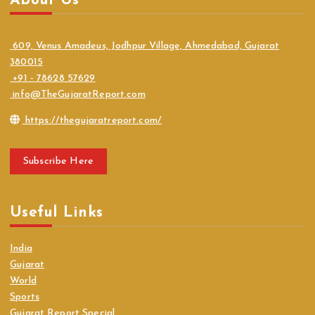
About Us
609, Venus Amadeus, Jodhpur Village, Ahmedabad, Gujarat
380015
+91 - 78628 57629
info@TheGujaratReport.com
https://thegujaratreport.com/
Subscribe Here
Useful Links
India
Gujarat
World
Sports
Gujarat Report Special