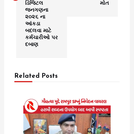
n
ડિજિટલ
મોત
જનગણના
a
૨૦૨૬ ના
આંકડા
v
બદલવા માટે
કર્મચારીઓ પર
i
દબાણ
g
a
Related Posts
t
i
o
n