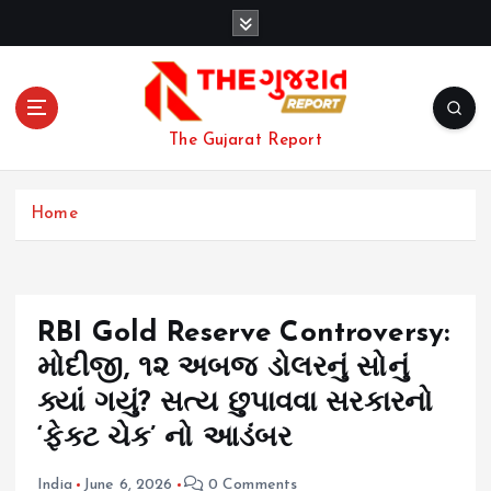
S
k
i
p
t
o
The Gujarat Report
c
o
n
Home
t
e
n
t
RBI Gold Reserve Controversy:
મોદીજી, ૧૨ અબજ ડોલરનું સોનું
ક્યાં ગયું? સત્ય છુપાવવા સરકારનો
‘ફેક્ટ ચેક’ નો આડંબર
India
June 6, 2026
0 Comments