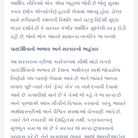
આર્થિક નીતિઓ એક એવા જહાજ જેવી છે જેનું સુરક્ષા
કવચ (શોક એબ્સોર્બર) હટાવી લેવામાં આવ્યું હોય. ડોલર
સામે રૂપિયાની કથળતી સ્થિતિ અને ઘટતું વિદેશી મુદ્રા
ભંડાર દર્શાવે છે કે સરકાર ગંભીર આર્થિક મુશ્કેલી તરફ દોડી
રહી છે, જેનો ભોગ આખરે સામાન્ય નાગરિક જ બનશે.
પારદર્શિતાનો અભાવ અને સરકારનો અહંકાર
આ સરકારના ત્રીજા કાર્યકાળમાં સૌથી મોટો ખતરો
પારદર્શિતાનો અભાવ છે. દેશના અર્થતંત્ર સાથે જોડાયેલા
નિર્ણયો બંધ બારણે લેવામાં આવે છે અને જ્યારે જનતા
સવાલ પૂછે ત્યારે તેને ‘ફેક્ટ ચેક’ ના નામે દબાવી દેવામાં
આવે છે. સત્તાધીશો માને છે કે તેઓ જે કહે તે જ સત્ય છે
અને પ્રજાએ આંખ મીંચીને વિશ્વાસ કરવાનો. પરંતુ, જ્યારે
અર્થશાસ્ત્રીઓ અને વૈશ્વિક સંસ્થાઓ ચેતવણી આપે છે,
ત્યારે તેને નકારવી એ દેશહિતમાં નથી. પત્રકારત્વનું
મૂળભૂત કામ જ એ છે કે સરકાર જે સત્ય છુપાવવાનો
પ્રયાસ કરે છે, તેને પ્રકાશમાં લાવવું. આજે આરબીઆઈના