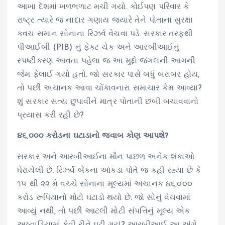
આખા દેશમાં ખળભળાટ મચી ગયો. કોઈપણ પરિવાર કે
રાષ્ટ્ર ત્યારે જ નાદાર ગણાય જ્યારે તેને પોતાના સુરક્ષા
કવચ સમાન સોનાના રિઝર્વ વેચવા પડે. સરકાર તરફથી
પીઆઈબી (PIB) નું ફેક્ટ ચેક અને આરબીઆઈનું
સ્પષ્ટીકરણ આવતા પહેલા જ આ મુદ્દો જંગલની આગની
જેમ ફેલાઈ ગયો હતો. જો સરકાર પાસે બધું બરાબર હોય,
તો પછી અચાનક આવા ચોંકાવનારા સમાચાર કેમ આવ્યા?
શું સરકાર સત્ય છુપાવીને માત્ર પોતાની છબી બચાવવાનો
પ્રયાસ કરી રહી છે?
૪૬,૦૦૦ કરોડના ઘટાડાનો જવાબ કોણ આપશે?
સરકાર અને આરબીઆઈના મૌન પાછળ અનેક શંકાઓ
ઘેરાયેલી છે. રિઝર્વ બેંકના આંકડા પોતે જ કહી રહ્યા છે કે
૧૫ થી ૨૨ મે વચ્ચે સોનાના મૂલ્યમાં અચાનક ૪૬,૦૦૦
કરોડ રૂપિયાનો મોટો ઘટાડો થયો છે. જો સોનું વેચવામાં
આવ્યું નથી, તો પછી આટલી મોટી સંપત્તિનું મૂલ્ય એક
અઠવાડિયામાં કેવી રીતે ઘટી ગયું? આરબીઆઈ આ અંગે