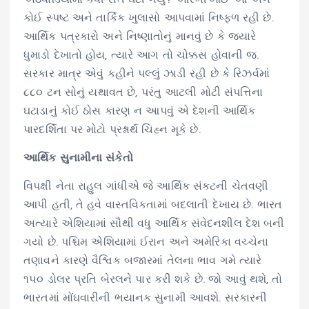
કોઈ સ્પષ્ટ અને તાર્કિક ખુલાસો આપવામાં નિષ્ફળ રહી છે.
આર્થિક પત્રકારો અને નિષ્ણાતોનું માનવું છે કે જ્યારે
ધુમાડો દેખાતો હોય, ત્યારે આગ તો ચોક્કસ હોવાની જ.
સરકાર માત્ર એવું કહીને પલ્લું ઝાડી રહી છે કે રિઝર્વમાં
૮૮૦ ટન સોનું યથાવત છે, પરંતુ આટલી મોટી સંપત્તિના
ઘટાડાનું કોઈ ઠોસ કારણ ન આપવું એ દેશની આર્થિક
પારદર્શિતા પર મોટો પ્રશ્નાર્થ ચિહ્ન મૂકે છે.
આર્થિક સુનામીના સંકેતો
વિપક્ષી નેતા રાહુલ ગાંધીએ જે આર્થિક સંકટની ચેતવણી
આપી હતી, તે હવે વાસ્તવિકતામાં બદલાતી દેખાય છે. ભારત
અત્યારે એશિયામાં સૌથી વધુ આર્થિક સંવેદનશીલ દેશ બની
ગયો છે. પશ્ચિમ એશિયામાં ઈરાન અને અમેરિકા વચ્ચેના
તણાવને કારણે વૈશ્વિક બજારમાં તેલના ભાવ ગમે ત્યારે
૧૫૦ ડોલર પ્રતિ બેરલને પાર કરી શકે છે. જો આવું થશે, તો
ભારતમાં મોંઘવારીની ભયાનક સુનામી આવશે. સરકારની