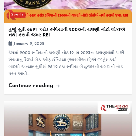
Sports
હજું સુધી 6691 કરોડ રૂપિયાની ₹2000ની ચલણી નોટો લોકોએ
નથી કરાવી જમા: RBI
January 2, 2025
દેશમાં 2000 રૂપિયાની ચલણી નોટ 19, મે 2023ના ચલણમાંથી પાછી
ખેંચવાનું રિઝર્વ બેંક ઓફ ઈન્ડિયા (આરબીઆઈ)એ જાહેર કર્યા
બાદથી અત્યાર સુધીમાં 98.12 ટકા રૂપિયા બે હજારની ચલણની નોટ
પરત આવી…
Continue reading