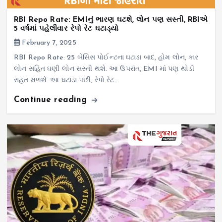
RBI Repo Rate: EMIનું ભારણ ઘટશે, લોન પણ સસ્તી, RBIએ
5 વર્ષમાં પહેલીવાર રેપો રેટ ઘટાડ્યો
February 7, 2025
RBI Repo Rate: 25 બેસિસ પોઈન્ટના ઘટાડા બાદ, હોમ લોન, કાર
લોન સહિત ઘણી લોન સસ્તી થશે. આ ઉપરાંત, EMI માં પણ થોડી
રાહત મળશે. આ ઘટાડા પછી, રેપો રેટ…
Continue reading