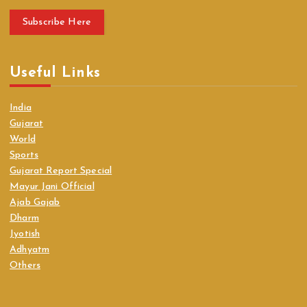
Subscribe Here
Useful Links
India
Gujarat
World
Sports
Gujarat Report Special
Mayur Jani Official
Ajab Gajab
Dharm
Jyotish
Adhyatm
Others