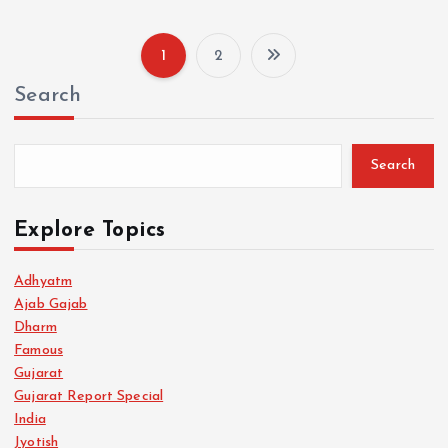
1
2
P
Search
o
s
Search
t
Explore Topics
s
Adhyatm
Ajab Gajab
p
Dharm
Famous
a
Gujarat
Gujarat Report Special
g
India
Jyotish