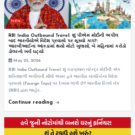
India
RBI India Outbound Travel: શું પીએમ મોદીની અપીલ
બાદ ભારતીયોએ વિદેશ પ્રવાસો પર મૂક્યો કાપ?:
આરબીઆઈના આંકડામાં થયો મોટો ખુલાસો, બે મહિનામાં કરોડો
ડોલરનો ખર્ચ ઘટ્યો
May 25, 2026
RBI India Outbound Travel: શું વડાપ્રધાન નરેન્દ્ર મોદીની એક
શક્તિશાળી અપીલની સીધી અસર હવે ભારતીય નાગરિકોના વિદેશ
પ્રવાસો (Foreign Trips) પર દેખાવા લાગી છે? ભારતીય રિઝર્વ બેંક
(RBI) દ્વારા જાહેર…
Continue reading