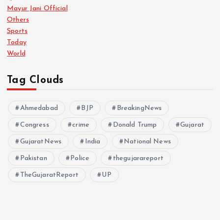
i
Mayur Jani Official
Others
n
Sports
Today
a
World
t
Tag Clouds
i
Ahmedabad
BJP
BreakingNews
Congress
crime
o
Donald Trump
Gujarat
GujaratNews
India
National News
n
Pakistan
Police
thegujarareport
TheGujaratReport
UP