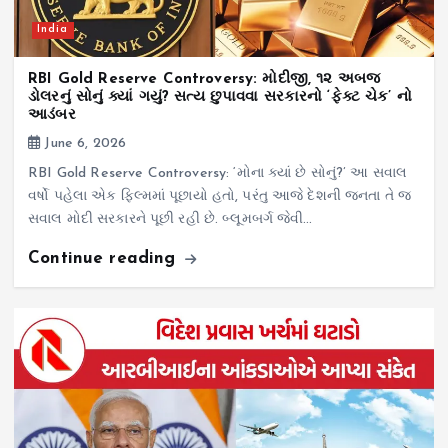
India
RBI Gold Reserve Controversy: મોદીજી, ૧૨ અબજ
ડોલરનું સોનું ક્યાં ગયું? સત્ય છુપાવવા સરકારનો ‘ફેક્ટ ચેક’ નો
આડંબર
June 6, 2026
RBI Gold Reserve Controversy: ‘મોના ક્યાં છે સોનું?’ આ સવાલ
વર્ષો પહેલા એક ફિલ્મમાં પૂછાયો હતો, પરંતુ આજે દેશની જનતા તે જ
સવાલ મોદી સરકારને પૂછી રહી છે. બ્લૂમબર્ગ જેવી…
Continue reading