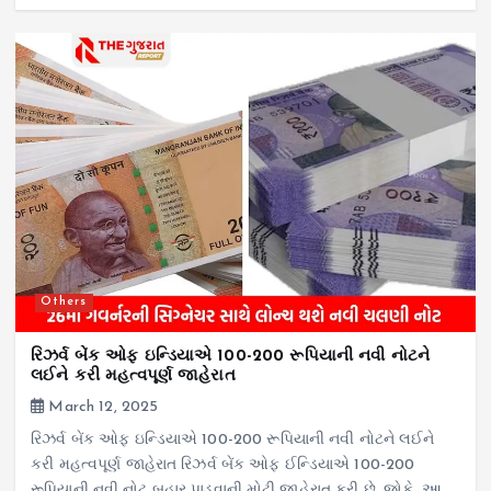
Others
રિઝર્વ બેંક ઓફ ઇન્ડિયાએ 100-200 રૂપિયાની નવી નોટને
લઈને કરી મહત્વપૂર્ણ જાહેરાત
March 12, 2025
રિઝર્વ બેંક ઓફ ઇન્ડિયાએ 100-200 રૂપિયાની નવી નોટને લઈને
કરી મહત્વપૂર્ણ જાહેરાત રિઝર્વ બેંક ઓફ ઈન્ડિયાએ 100-200
રૂપિયાની નવી નોટ બહાર પાડવાની મોટી જાહેરાત કરી છે. જોકે, આ