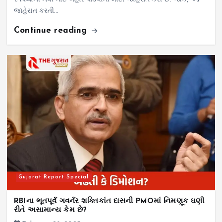
જાહેરાત કરતી…
Continue reading
Gujarat Report Special
RBIના ભૂતપૂર્વ ગવર્નર શક્તિકાંત દાસની PMOમાં નિમણૂક ઘણી
રીતે અસામાન્ય કેમ છે?