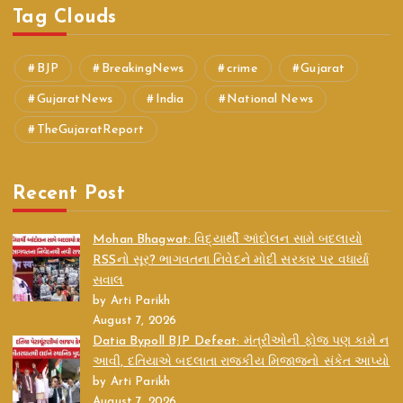
Tag Clouds
BJP
BreakingNews
crime
Gujarat
GujaratNews
India
National News
TheGujaratReport
Recent Post
Mohan Bhagwat: વિદ્યાર્થી આંદોલન સામે બદલાયો
RSSનો સૂર? ભાગવતના નિવેદને મોદી સરકાર પર વધાર્યા
સવાલ
by Arti Parikh
August 7, 2026
Datia Bypoll BJP Defeat: મંત્રીઓની ફોજ પણ કામે ન
આવી, દતિયાએ બદલાતા રાજકીય મિજાજનો સંકેત આપ્યો
by Arti Parikh
August 7, 2026