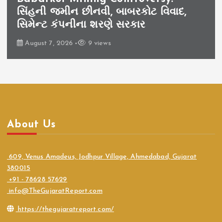
સિંહની જમીન છીનવી, બાબરકોટ વિવાદ,
સિમેન્ટ કંપનીના શરણે સરકાર
August 7, 2026
9 views
About Us
609, Venus Amadeus, Jodhpur Village, Ahmedabad, Gujarat
380015
+91 - 78628 57629
info@TheGujaratReport.com
https://thegujaratreport.com/