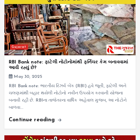
Gujarat
RBI Bank note: ફાટેલી નોટોનોમાંથી ફર્નિચર કેમ બનાવવામાં
આવી રહ્યું છે?
May 30, 2025
RBI Bank note: ભારતીય રિઝર્વ બેંક (RBI) હવે જૂની, ફાટેલી અને
ચલણમાંથી બહાર થયેલી નોટોનો નવીન ઉપયોગ કરવાની યોજના
બનાવી રહી છે. RBIના તાજેતરના વાર્ષિક અહેવાલ મુજબ, આ નોટોને
બાળવા…
Continue reading