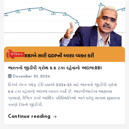
Others
ભારતનો જીડીપી ગ્રોથ 6.6 ટકા રહેવાનો અંદાજ:RBI
December 30, 2024
રિઝર્વ બેન્ક ઓફ ઈન્ડિયાએ 2024-25 માટે ભારતનો જીડીપી ગ્રોથ
6.6 ટકા રહેવાનો અંદાજ વ્યક્ત કર્યો છે. આરબીઆઈના જણાવ્યા
પ્રમાણે, વૈશ્વિક સ્તરે આર્થિક પરિસ્થિતિઓ અને ઘરેલુ માગમાં સુધારાના
કારણે દેશનો જીડીપી…
Continue reading