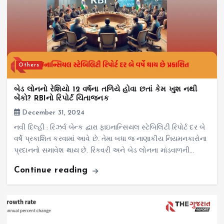
Others
બેડ લોનનો રેશિયો 12 વર્ષના તળિયે હોવા છતાં કેમ ખુશ નથી
બેંકો? RBIનો રિપોર્ટ ચિંતાજનક
December 31, 2024
નવી દિલ્હી : રિઝર્વ બેન્ક દ્વારા ફાઇનાન્સિયલ સ્ટેબિલિટી રિપોર્ટ દર બે
વર્ષે પ્રકાશિત કરવામાં આવે છે. તેમા બધા જ નાણાકીય નિયમનકારોના
પ્રદાનનો સમાવેશ થાય છે. રિકવરી અને બેડ લોનના માંડવાળની…
Continue reading