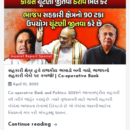
Gujarat Report Special
સહકારી ક્ષેત્ર હવે રાજકીય અખાડો બની ગયો, ભાજપનો
સહકારી બેંકો પર કબજો! | Co-operative Bank
April 10, 2025
Co-operative Bank and Politics: 2025ને આંતરરાષ્ટ્રીય સહકારી
વર્ષ તરીકે જાહેર કરાયું છે. ત્યારે ગુજરાતની માટો ભાગની સહકારી
બેંકોમાં ભાજપના નેતાઓ ડિરેક્ટરો છે. જે બેંકોમાં આરબીઆઈના
નિયમનો ભંગ કરી એકહથ્થુ શાસન…
Continue reading