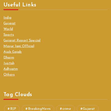
Useful Links
India
Gujarat
World
Sports
Gujarat Report Special
Mayur Jani Official
Ajab Gajab
Dharm
Jyotish
Adhyatm
Others
Tag Clouds
BJP
BreakingNews
crime
Gujarat