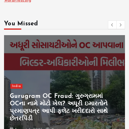
WordPress.org
You Missed
India
Gurugram OC Fraud: ગુરુગ્રામમાં
OCના નામે મોટો ખેલ? અધૂરી ઇમારતોને
પ્રમાણપત્ર આપી ફ્લેટ ખરીદદારો સાથે
છેતરપિંડી