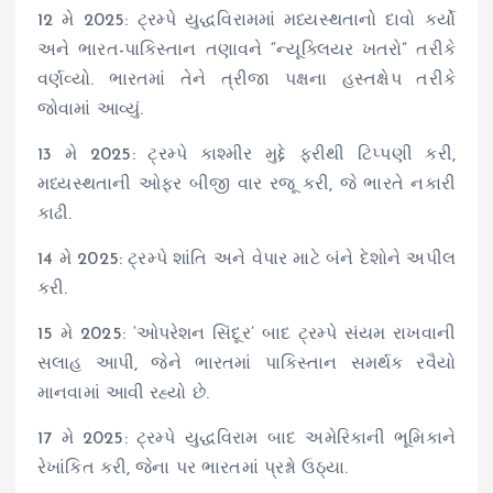
12 મે 2025: ટ્રમ્પે યુદ્ધવિરામમાં મધ્યસ્થતાનો દાવો કર્યો
અને ભારત-પાકિસ્તાન તણાવને “ન્યૂક્લિયર ખતરો” તરીકે
વર્ણવ્યો. ભારતમાં તેને ત્રીજા પક્ષના હસ્તક્ષેપ તરીકે
જોવામાં આવ્યું.
13 મે 2025: ટ્રમ્પે કાશ્મીર મુદ્દે ફરીથી ટિપ્પણી કરી,
મધ્યસ્થતાની ઓફર બીજી વાર રજૂ કરી, જે ભારતે નકારી
કાઢી.
14 મે 2025: ટ્રમ્પે શાંતિ અને વેપાર માટે બંને દેશોને અપીલ
કરી.
15 મે 2025: ‘ઓપરેશન સિંદૂર’ બાદ ટ્રમ્પે સંયમ રાખવાની
સલાહ આપી, જેને ભારતમાં પાકિસ્તાન સમર્થક રવૈયો
માનવામાં આવી રહ્યો છે.
17 મે 2025: ટ્રમ્પે યુદ્ધવિરામ બાદ અમેરિકાની ભૂમિકાને
રેખાંકિત કરી, જેના પર ભારતમાં પ્રશ્નો ઉઠ્યા.