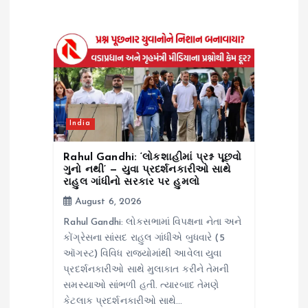
i
g
a
t
India
i
Rahul Gandhi: ‘લોકશાહીમાં પ્રશ્ન પૂછવો
o
ગુનો નથી’ — યુવા પ્રદર્શનકારીઓ સાથે
રાહુલ ગાંધીનો સરકાર પર હુમલો
n
August 6, 2026
Rahul Gandhi: લોકસભામાં વિપક્ષના નેતા અને
કોંગ્રેસના સાંસદ રાહુલ ગાંધીએ બુધવારે (5
ઑગસ્ટ) વિવિધ રાજ્યોમાંથી આવેલા યુવા
પ્રદર્શનકારીઓ સાથે મુલાકાત કરીને તેમની
સમસ્યાઓ સાંભળી હતી. ત્યારબાદ તેમણે
કેટલાક પ્રદર્શનકારીઓ સાથે…