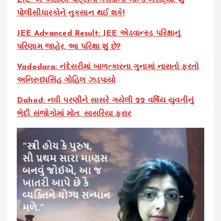
LIC એ અદાણી પોર્ટ્સના કરોડોના બોન્ડ ખરીદ્યા, શું
પોલીસીધારકોને નુકસાન થઈ શકે!
JEE Advanced Result: JEE એડવાન્સ્ડ પરિક્ષાનું
પરિણામ જાહેર, આ પરિક્ષા શું છે?
Vadodara: નંદેસરીમાં બાળત્કારના ગુનામાં નાસતો ફરતો
અનિરુધ્ધસિંહ ગોહિલ ઝડપાયો
Dahod: નવી પરણીને સાસરે ગયેલી 22 વર્ષિય યુવતીનું
ભેદી સંજોગોમાં મોત, સાસરિયા ફરાર