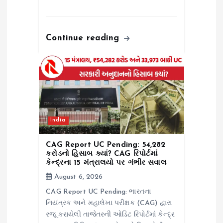
Continue reading
India
CAG Report UC Pending: ₹54,282
કરોડનો હિસાબ ક્યાં? CAG રિપોર્ટમાં
કેન્દ્રના 15 મંત્રાલયો પર ગંભીર સવાલ
August 6, 2026
CAG Report UC Pending: ભારતના
નિયંત્રક અને મહાલેખા પરીક્ષક (CAG) દ્વારા
રજૂ કરાયેલી તાજેતરની ઓડિટ રિપોર્ટમાં કેન્દ્ર