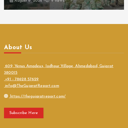
August 6, 2026
9 views
About Us
609, Venus Amadeus, Jodhpur Village, Ahmedabad, Gujarat
380015
+91 - 78628 57629
info@TheGujaratReport.com
https://thegujaratreport.com/
Subscribe Here