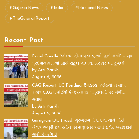
GujaratNews
India
National News
TheGujaratReport
Recent Post
Rahul Gandhi: ‘લોકશાહીમાં પ્રશ્ન પૂછવો ગુનો નથી’ — યુવા
પ્રદર્શનકારીઓ સાથે રાહુલ ગાંધીનો સરકાર પર હુમલો
by Arti Parikh
August 6, 2026
CAG Report UC Pending: ₹54,282 કરોડનો હિસાબ
ક્યાં? CAG રિપોર્ટમાં કેન્દ્રના 15 મંત્રાલયો પર ગંભીર
સવાલ
by Arti Parikh
August 6, 2026
Gurugram OC Fraud: ગુરુગ્રામમાં OCના નામે મોટો
ખેલ? અધૂરી ઇમારતોને પ્રમાણપત્ર આપી ફ્લેટ ખરીદદારો
સાથે છેતરપિંડી