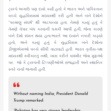
ટ્રમ્પે અગાઉ પણ દાવો કર્યો હતો કે ભારત અને પાકિસ્તાન
વચ્ચે યુદ્ધવિરામમાં મધ્યસ્થી કરી હતી અને બંને દેશોને
“પરમાણુ સંઘર્ષ” થી અટકાવ્યા હતા. તેમણે કહ્યું હતું કે
તેમણે વેપાર બંધ કરવાની ધમકી આપી હતી, જેના કારણે
બંને દેશો સંમત થયા હતા.ભારતે આ દાવાને નકારી કાઢ્યો
હતો, અને કહ્યું હતું કે યુદ્ધવિરામ બંને દેશોના
ડીજીએમઓ વચ્ચે સીધી વાટાઘાટો હતી. ભારત તૃતીય-પક્ષ
મધ્યસ્થી સ્વીકારતું નથી, ખાસ કરીને કાશ્મીર જેવા મુદ્દાઓ
પર. જો કે ટ્રમ્પની ટિપ્પણીઓએ રાજદ્વારી અને સ્થાનિક
સ્તરે ચર્ચા જગાવી હતી.
Without naming India, President Donald
Trump remarked:
“Pakistan has very strong leadership…