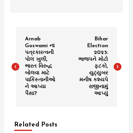
P
Arnab
Bihar
o
Goswami ના
Election
પત્રકારત્વની
2025:
પોલ ખુલી,
ભાજપને મોટો
s
ભારત વિરુદ્ધ
ફટકો,
બોલવા માટે
યુટ્યુબર
t
પાકિસ્તાનીઓ
મનીષ કશ્યપે
ને આપ્યા
રાજીનામું
n
પૈસા?
આપ્યું
a
v
Related Posts