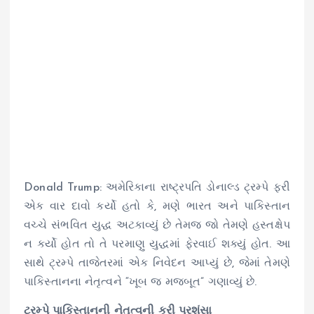
Donald Trump: અમેરિકાના રાષ્ટ્રપતિ ડોનાલ્ડ ટ્રમ્પે ફરી
એક વાર દાવો કર્યો હતો કે, મણે ભારત અને પાકિસ્તાન
વચ્ચે સંભવિત યુદ્ધ અટકાવ્યું છે તેમજ જો તેમણે હસ્તક્ષેપ
ન કર્યો હોત તો તે પરમાણુ યુદ્ધમાં ફેરવાઈ શક્યું હોત. આ
સાથે ટ્રમ્પે તાજેતરમાં એક નિવેદન આપ્યું છે, જેમાં તેમણે
પાકિસ્તાનના નેતૃત્વને “ખૂબ જ મજબૂત” ગણાવ્યું છે.
ટ્રમ્પે પાકિસ્તાનની નેતૃત્વની કરી પ્રશંસા