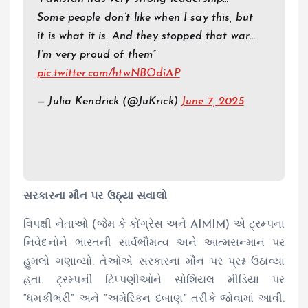
Some people don’t like when I say this, but
it is what it is. And they stopped that war…
I’m very proud of them”
pic.twitter.com/htwNBOdiAP
— Julia Kendrick (@JuKrick)
June 7, 2025
સરકારના મૌન પર ઉઠ્યા સવાલો
વિપક્ષી નેતાઓ (જેમ કે કોંગ્રેસ અને AIMIM) એ ટ્રમ્પના
નિવેદનોને ભારતની સાર્વભૌમત્વ અને આત્મસન્માન પર
હુમલો ગણાવ્યો. તેઓએ સરકારના મૌન પર પ્રશ્ન ઉઠાવ્યા
હતા. ટ્રમ્પની ટિપ્પણીઓને સોશિયલ મીડિયા પર
“ધમકીભરી” અને “અમેરિકન દબાણ” તરીકે જોવામાં આવી.