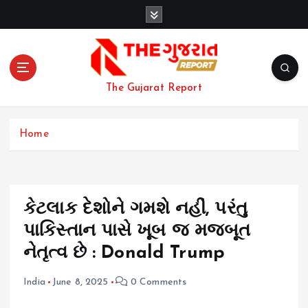
S
k
i
p
t
o
The Gujarat Report
c
o
n
Home
t
e
n
t
કેટલાક દેશોને ગમશે નહીં, પરંતુ
પાકિસ્તાન પાસે ખૂબ જ મજબૂત
નેતૃત્વ છે : Donald Trump
India
June 8, 2025
0 Comments