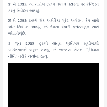
21 મે 2025: આ તારીખે ટ્રમ્પે તણાવ ઘટાડવા પર કેન્દ્રિત
કરતું નિવેદન આપ્યું.
31 મે 2025: ટ્રમ્પે ‘મેક અમેરિકા ગ્રેટ અગેઇન’ કેપ સાથે
એક નિવેદન આપ્યું, જે તેમના વેપારી પ્રોત્સાહન સાથે
જોડાયેલુંછે.
5 જૂન 2025: ટ્રમ્પે યાત્રા પ્રતિબંધ સૂચીમાંથી
પાકિસ્તાનને બહાર રાખ્યું, જે ભારતમાં તેમની “દ્વૈધક્ષમ
નીતિ” તરીકે ચર્ચામાં રહ્યું.