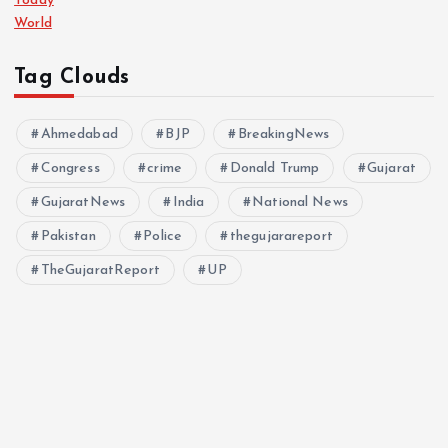
Today
World
Tag Clouds
Ahmedabad
BJP
BreakingNews
Congress
crime
Donald Trump
Gujarat
GujaratNews
India
National News
Pakistan
Police
thegujarareport
TheGujaratReport
UP