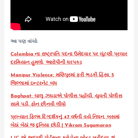
આ પણ વાંચો:
Colombia ના રાષ્ટ્રપતિ પદના ઉમેદવાર પર ચૂંટણી પ્રચાર
દરમિયાન હુમલો, આરોપીની ધરપકડ
Manipur Violence: મણિપુરમાં ફરી ભડકી હિંસા, 5
જિલ્લામાં ઇન્ટરનેટ બંધ
Baghpat: ચાલુ ઝઘડાએ પોલીસ પહોંચી, યુવતી પોલીસ
સામે પડી, ફોન છીનવી લીધો
પ્રખ્યાત ફિલ્મ દિગ્દર્શકનું 47 વર્ષની વયે નિધન, બસમાં
બેઠાં બેઠાં જ દુનિયા છોડી | Vikram Sugumaran