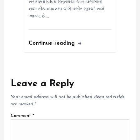
સરકારના વિવિધ મંત્રાલયો અને વિભાગોની
નાણાકીય વ્યવસ્થા અંગે ગંભીર મુદ્દાઓ સામે
આવ્યા છે.…
Continue reading
Leave a Reply
Your email address will not be published.
Required fields
are marked
*
Comment
*