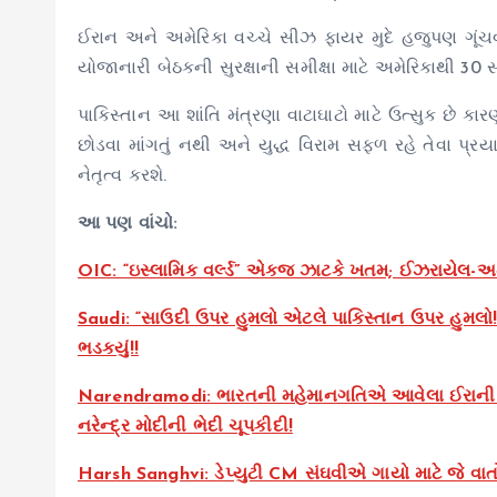
ઈરાન અને અમેરિકા વચ્ચે સીઝ ફાયર મુદે હજુપણ ગૂંચવણ
યોજાનારી બેઠકની સુરક્ષાની સમીક્ષા માટે અમેરિકાથી 30
પાકિસ્તાન આ શાંતિ મંત્રણા વાટાઘાટો માટે ઉત્સુક છે કા
છોડવા માંગતું નથી અને યુદ્ધ વિરામ સફળ રહે તેવા પ્રયા
નેતૃત્વ કરશે.
આ પણ વાંચો:
OIC: “ઇસ્લામિક વર્લ્ડ” એકજ ઝાટકે ખતમ; ઈઝરાયેલ-અમેર
Saudi: “સાઉદી ઉપર હુમલો એટલે પાકિસ્તાન ઉપર હુમલો!”
ભડકયું!!
Narendramodi: ભારતની મહેમાનગતિએ આવેલા ઈરાની યુ
નરેન્દ્ર મોદીની ભેદી ચૂપકીદી!
Harsh Sanghvi: ડેપ્યુટી CM સંઘવીએ ગાયો માટે જે વાતો