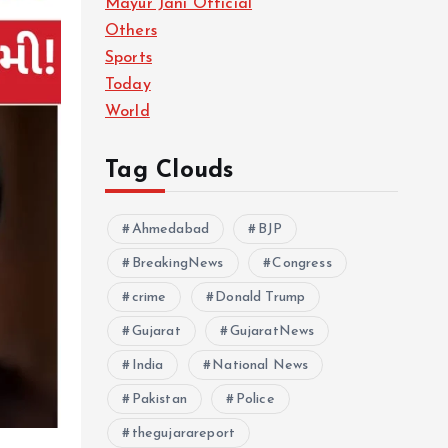
Mayur Jani Official
Others
Sports
Today
World
Tag Clouds
Ahmedabad
BJP
BreakingNews
Congress
crime
Donald Trump
Gujarat
GujaratNews
India
National News
Pakistan
Police
thegujarareport