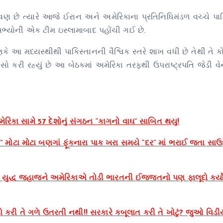
 છે ત્યારે આજે ઈરાન અને અમેરિકાના પ્રતિનિધિમંડળ વચ્ચે પાકિ
 સભ્યોની એક ટીમ ઇસ્લામાબાદ પહોંચી ગઈ છે.
રણકે આ મધ્યસ્થીથી પાકિસ્તાનની વૈશ્વિક સ્તરે શાખ વધી છે તેથી તે
સો કરી રહ્યું છે આ બેઠકમાં અમેરિકા તરફથી ઉપરાષ્ટ્રપતિ જેડી વેન
િકા સામે 57 દેશોનું સંગઠન “કાગનો વાઘ” સાબિત થયુ!
 મોટા મોટા બણગાં ફૂંકનારા પાક ખરા સમયે “દર” માં ભરાઈ જતા સાઉ
દ્ધ જહાજને અમેરિકાએ તોડી ભારતની ઈજ્જતનો પણ ફાલૂદો કર્યો 
 કરી તે ગળે ઉતરતી નથી!! સરકારે કબૂલાત કરી તે ખોટું? જુઓ વિડી