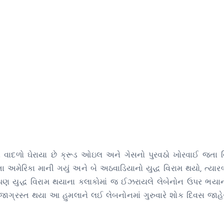
ા વાદળો ઘેરાયા છે ક્રૂડ ઓઇલ અને ગેસનો પુરવઠો ખોરવાઈ જતા વિ
રતા અમેરિકા માની ગયું અને બે અઠવાડિયાનો યુદ્ધ વિરામ થયો, ત્ય
 થયું પણ યુદ્ધ વિરામ થયાના કલાકોમાં જ ઈઝરાયલે લેબેનોન ઉપર ભય
 ઈજાગ્રસ્ત થયા આ હુમલાને લઈ લેબનોનમાં ગુરુવારે શોક દિવસ જાહે