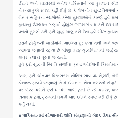
ઈરાને અને મધ્યસ્થી બનેલ પાકિસ્તાને આ હુમલાને સી
નેતન્યાહુએ સ્પષ્ટ કહી દીધું છે કે લેબનોન યુદ્ધવિરામ
બૈરૂત સહિતના સ્થળોએ કરેલા હુમલાઓને કારણે હવે મધ્ય-
ફાયરનું ઉલ્લંઘન ગણાવી હોર્મુઝ જળમાર્ગ બંધ કરી દઇ 
વળતો હુમલો કરી ફરી યુદ્ધ ચાલુ કરી દેતા હવે સીઝ ફાય
ઇરાને હોર્મુઝની ખાડીમાંથી માઈન્સ દૂર કર્યા નથી અને જ
આપવા જણાવી રહયા છે બીજી તરફ યુદ્ધવિરામની જાહેરાત 
માત્ર કલાકો પૂરતો જ રહ્યો.
હવે ફરી યુદ્ધની સ્થિતિ સર્જાતા ક્રૂડ ઓઈલની કિંમતોમાં 
આમ, ફરી એકવાર વિશ્વભરમાં તોતિંગ ભાવ વધારો,મંદી, બેર
ડોનાલ્ડ ટ્રમ્પે જણાવ્યું છે કે ઈરાન સાથેના કરારનો સંપૂ
પર પોસ્ટ કરીને ફરી ધમકી આપી હતી કે જો કરારનું પાલ
વિનાશક હશે, ટ્રમ્પની ધમકી બાદ ઈરાને સ્પષ્ટ કરી દીધું
કર્યું નથી.
■
પાકિસ્તાનમાં યોજાનારી શાંતિ મંત્રણાની બેઠક ઉપર સ