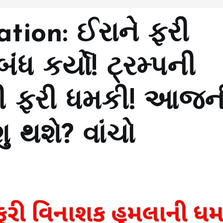
ation: ઈરાને ફરી
ંધ કર્યો! ટ્રમ્પની
ની ફરી ધમકી! આજન
શુ થશે? વાંચો