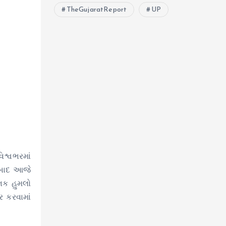
TheGujaratReport
UP
શ્વભરમાં
ારબાદ આજે
ાનક હુમલો
ર કરવામાં