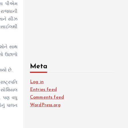
લના પીએમ
ી રાજધાની
મલાને સીઝ
મિસાઈલથી
ેશોને સાથ
લો ઉછાળો
Meta
થયો છે.
Log in
ાષ્ટ્રપતિ
Entries feed
ુથ સોશિયલ
Comments feed
ં પણ વધુ
WordPress.org
ોનું પાલન