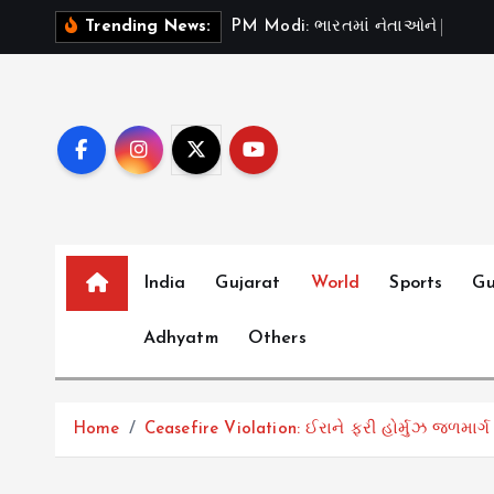
S
P
M
M
o
d
i
:
ભ
ર
ત
મ
ન
ત
ઓ
ન
“
ટ
સ
ડ
”
Trending News:
k
i
p
t
o
c
o
n
t
India
Gujarat
World
Sports
Gu
e
Adhyatm
Others
n
t
Home
Ceasefire Violation: ઈરાને ફરી હોર્મુઝ જળમાર્ગ