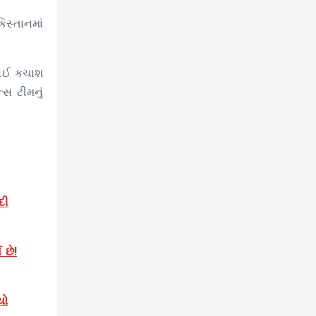
સ્તાનમાં
 કોઈ કચાશ
્સ ટીમનું
દી
છે!
યો