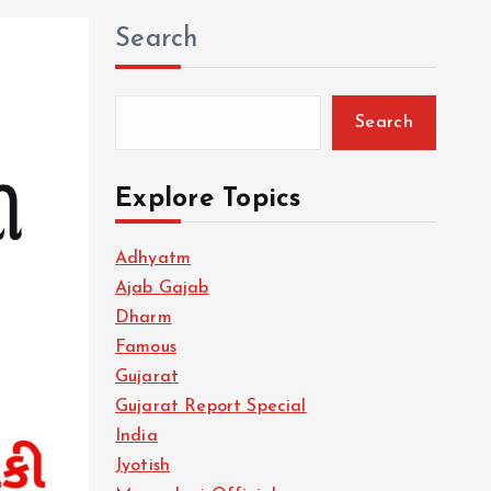
Search
Search
Explore Topics
ી
Adhyatm
Ajab Gajab
Dharm
Famous
Gujarat
Gujarat Report Special
India
Jyotish