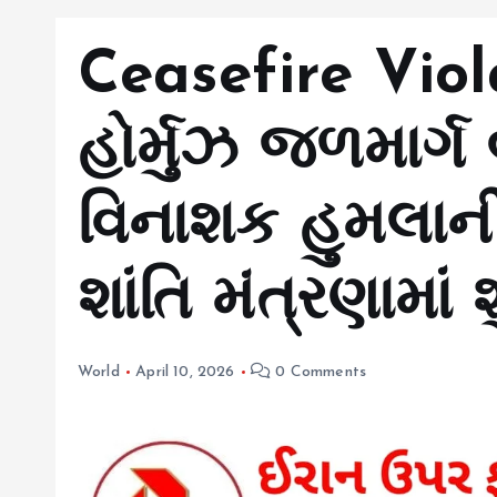
Ceasefire Viol
હોર્મુઝ જળમાર્ગ બ
વિનાશક હુમલા
શાંતિ મંત્રણામાં 
World
April 10, 2026
0 Comments