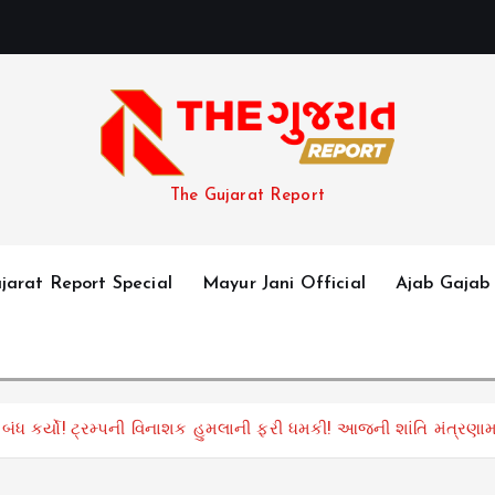
અ
The Gujarat Report
jarat Report Special
Mayur Jani Official
Ajab Gajab
 બંધ કર્યો! ટ્રમ્પની વિનાશક હુમલાની ફરી ધમકી! આજની શાંતિ મંત્રણામા