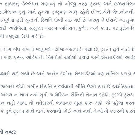
ઝ ફાયરનું ઉલ્લંઘન ગણાવ્યું તો બીજી તરફ ટ્રમ્પ અને ઇઝરાયે
માં સામેલ ન હતું અને હુમલા હજુપણ ચાલુ રહેશે ઈઝરાયેલે લેબનોનન
પૂર્વમાં ફરી યુદ્ધની સ્થિતિ ઉભી થઇ ગઈ છે કારણ કે ઈરાને આ હુ
સાઉદી અરેબિયા, સંયુક્ત આરબ અમિરાત, કુવૈત અને કતાર પર ડ્રોન-
રની ધજીયા ઉડી ગઈ છે.
ળ માર્ગ બંધ રાખતા જહાજો ત્યાંજ અટવાઈ ગયા છે, ટ્રમ્પ હવે નાટો દ
બાદ ક્રૂડ ઓઈલની કિંમતોમાં થયેલો ઘટાડો અને શેરમાર્કેટમાં આવે
વધારો થઈ ગયો છે અને અનેક દેશોના શેરમાર્કેટમાં પણ તોતિંગ ઘટાડો 
ોજગારી જેવી ગંભીર સ્થિતિ સર્જાવાની ભીતિ ઉભી થઇ છે અમેરિકાના ર
ર્ણ અમલ ન થાય ત્યાં સુધી અમેરિકન સૈનિકો તૈનાત રહેશે. ટ્રમ્પે ટ્ર
ન નહીં થાય, તો નવેસરથી ભયાનક યુદ્ધ શરૂ થશે, જે પહેલાં કરતા
 છે કે હવે ટ્રમ્પ સાથે વાતો કરવાનો કોઈ અર્થ નથી તેઓએ કરારની શરત
ૌની નજર