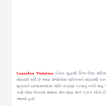
Ceasefire Violation:
ઈરાન યુદ્ધથી વિશ્વ ઉપર મંદીન
મોંઘવારી વધી છે આવા સંજોગોમાં પાકિસ્તાને મધ્યસ્થી ક
શુક્રવારે ઇસ્લામાબાદમાં શાંતિ મંત્રણા કરવાનું નક્કી
કર્યો જેમાં બૈરુતમાં 254નાં મોત થયા અને ૧,૧૬૫ લોકો
આવ્યો હતો.