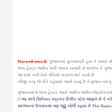
Narendramodi:
ગુજરાતમાં મુખ્યમંત્રી હતા તે સમયે 
લાખ હેક્ટર જમીન ખેતી લાયક બનાવી છે મતલબ કે ગુજરાત
આ દાવો કર્યો તેનો વીડિયો વાયરલ થઈ રહ્યો છે.
બીજી તરફ જે રીતે કહેવામાં આવી રહ્યું છે તે મુજબ ન
ગુજરાતમાં 11 લાખ હેક્ટર આવી જમીન જમીન ઉદ્યોગકારોને
છે.
આ અંગે સિનિયર પત્રકાર દિલીપ પટેલ જણાવે છે કે નરેન
સદભાવના ઉપવાસમાં પણ જુઠ્ઠું બોલી રહયા છે
The Gujara