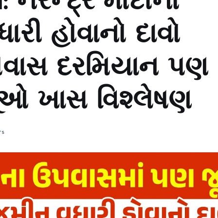
નરેન્દ્ર મોદીનો
ારી હોવાનો દાવો
પવાસ દરમિયાન પણ
?જૂઓ ખાસ વિશ્લેષણ
ts