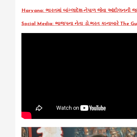
Haryana: ભારતમાં બાંગ્લાદેશ-નેપાળ જેવા આંદોલનની જ
Social Media: ભાજપના નેતા ડો.ભરત કાનાબારે The Guja