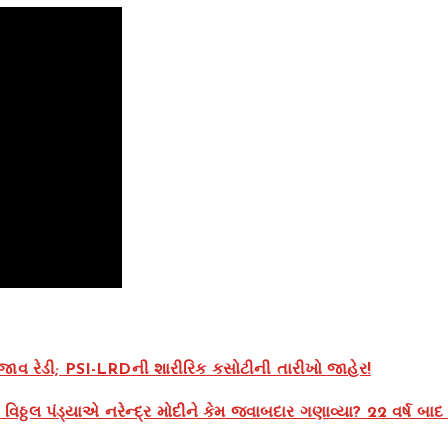
જાવ રેડી; PSI-LRDની શારીરિક કસોટીની તારીખો જાહેર!
ા વિઠ્ઠલ પંડ્યાએ નરેન્દ્ર મોદીને કેમ જવાબદાર ગણાવ્યા? 22 વર્ષ બાદ