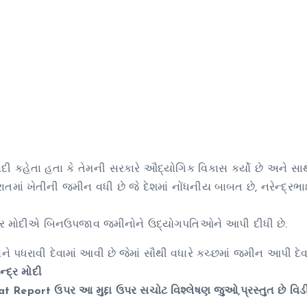
મોદી કહેતા હતા કે તેમની સરકારે ઔદ્યોગિક વિકાસ કર્યો છે અને સાથ
માં ખેતીની જમીન વધી છે જે દેશમાં નોંધનીય બાબત છે, નરેન્દ્રભ
રેન્દ્ર મોદીએ બિનઉપજાવ જમીનોને ઉદ્યોગપતિઓને આપી દીધી છે.
 પધરાવી દેવામાં આવી છે જેમાં સૌથી વધારે કચ્છમાં જમીન આપી દે
્દ્ર મોદી
t Report ઉપર આ મુદ્દા ઉપર સચોટ વિશ્લેષણ જુઓ,પ્રસ્તુત છે વિડ