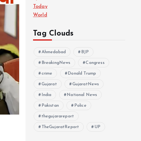
Today
World
Tag Clouds
Ahmedabad
BJP
BreakingNews
Congress
crime
Donald Trump
Gujarat
GujaratNews
India
National News
Pakistan
Police
thegujarareport
TheGujaratReport
UP