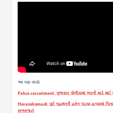
આ પણ વાંચો:
Police recruitment: ગુજરાત પોલીસમાં ભરતી માટે થઈ 
Narendramodi: પૂર્વ ગૃહમંત્રી હરેન પંડ્યા હત્યામાં પિત
સળવળાટ!