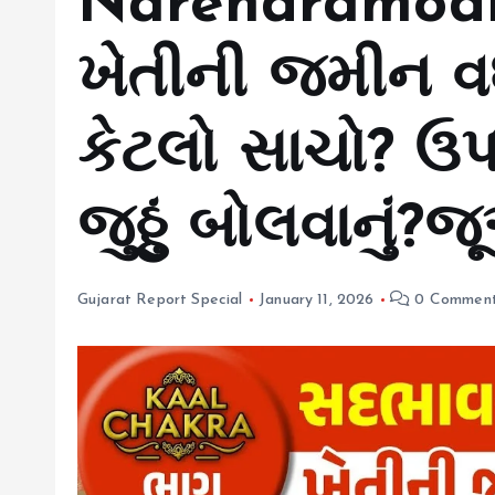
Narendramodi: 
ખેતીની જમીન વધ
કેટલો સાચો? ઉ
જુઠ્ઠું બોલવાનું
Gujarat Report Special
January 11, 2026
0 Commen