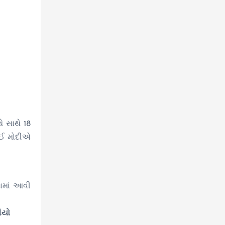
ે સાથે 18
ાઈ મોદીએ
વામાં આવી
ીયો