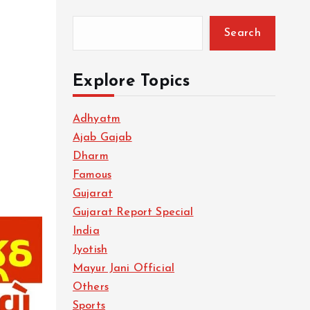
Search
Explore Topics
Adhyatm
Ajab Gajab
Dharm
Famous
Gujarat
Gujarat Report Special
India
Jyotish
Mayur Jani Official
Others
Sports