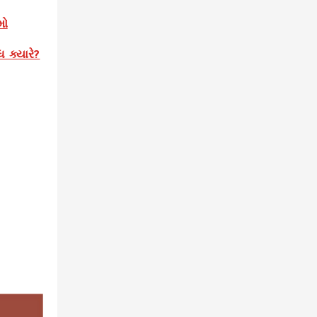
મો
 ક્યારે?