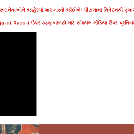
રૂર,નેતાઓને જાહેરમાં માર મારવો જોઈએ! ચૌટાલાના નિવેદનથી હંગા
rat Report ઉપર કહ્યું:બાળકો માટે સોશ્યલ મીડિયા ઉપર પ્રતિબંધ