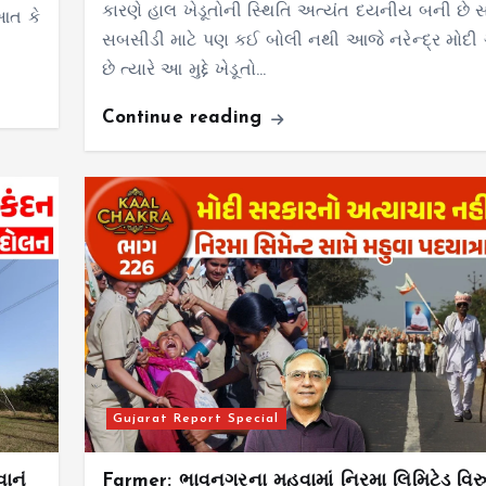
કારણે હાલ ખેડૂતોની સ્થિતિ અત્યંત દયનીય બની છે 
આત કે
સબસીડી માટે પણ કઈ બોલી નથી આજે નરેન્દ્ર મોદી 
છે ત્યારે આ મુદ્દે ખેડૂતો…
Continue reading
Gujarat Report Special
ાનું
Farmer: ભાવનગરના મહુવામાં નિરમા લિમિટેડ વિરુદ