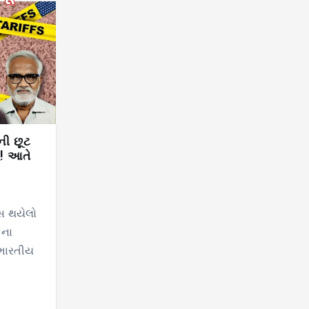
ની છૂટ
િ! આતે
ેસ થયેલો
તના
 ભારતીય