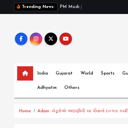
S
P
M
M
o
d
i
:
ભ
ર
ત
મ
ન
ત
Trending News:
k
i
p
t
o
c
o
n
t
India
Gujarat
World
Sports
Gu
e
Adhyatm
Others
n
t
Home
Adani: ખેડૂતોએ અદાણીની ચા પીવાનો ઇન્કાર કર્યો