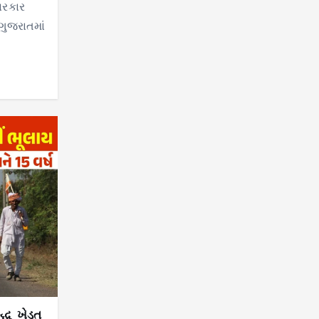
સરકાર
ગુજરાતમાં
્ધ ખેડૂત