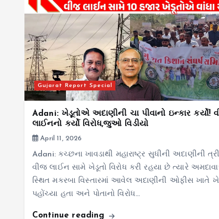
Gujarat Report Special
Adani: ખેડૂતોએ અદાણીની ચા પીવાનો ઇન્કાર કર્યો! 
લાઈનનો કર્યો વિરોધ,જુઓ વિડીયો
April 11, 2026
Adani: કચ્છના ખાવડાથી મહારાષ્ટ્ર સુધીની અદાણીની ત્ર
વીજ લાઈન સામે ખેડૂતો વિરોધ કરી રહયા છે ત્યારે અમદાવ
સ્થિત મકરબા વિસ્તારમાં આવેલ અદાણીની ઓફીસ ખાતે ખે
પહોંચ્યા હતા અને પોતાનો વિરોધ…
Continue reading