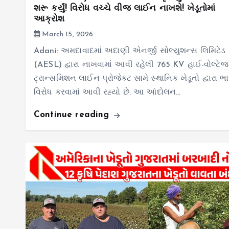
શરૂ કર્યું! વિરોધ વચ્ચે વીજ લાઈન નાખશે! ખેડૂતોમાં
આક્રોશ
March 15, 2026
Adani: અમદાવાદમાં અદાણી એનર્જી સોલ્યુશન્સ લિમિટેડ
(AESL) દ્વારા નાખવામાં આવી રહેલી 765 KV હાઈ-વોલ્ટેજ
ટ્રાન્સમિશન લાઈન પ્રોજેક્ટ સામે સ્થાનિક ખેડૂતો દ્વારા ભા
વિરોધ કરવામાં આવી રહ્યો છે. આ આંદોલન…
Continue reading