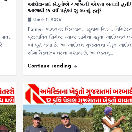
આંદોલનમાં ખેડૂતોએ ગજબની એકતા બતાવી હતી!
આજથી 15 વર્ષ પહેલાં શુ બન્યું હતું?
March 11, 2026
Farmer: ભાવનગર જિલ્લાના મહુવામાં નિરમા લિમિટેડન
 પાવર
પ્રસ્તાવિત સિમેન્ટ પ્લાન્ટ સામેના મહુવા આંદોલનને
રે
વર્ષ પૂર્ણ થયા છે. આ આંદોલન ગુજરાતના ખેડૂત આંદો
સીમાચિહ્નરૂપ ઘટના ગણાય છે, આ લડતનું…
Continue reading