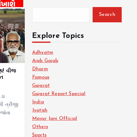
Search
Explore Topics
Adhyatm
Ajab Gajab
Dharm
ૂથ! વીજ
આત
Famous
Gujarat
Gujarat Report Special
વડા
India
લી ત્રીજી
Jyotish
 જોવા
Mayur Jani Official
Others
Sports