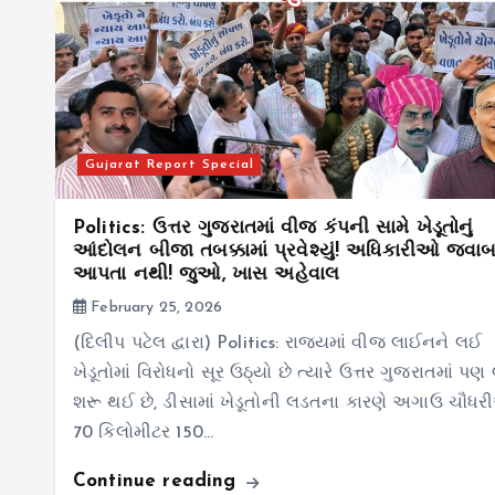
Gujarat Report Special
Politics: ઉત્તર ગુજરાતમાં વીજ કંપની સામે ખેડૂતોનું
આંદોલન બીજા તબક્કામાં પ્રવેશ્યું! અધિકારીઓ જવા
આપતા નથી! જુઓ, ખાસ અહેવાલ
February 25, 2026
(દિલીપ પટેલ દ્વારા) Politics: રાજ્યમાં વીજ લાઈનને લઈ
ખેડૂતોમાં વિરોધનો સૂર ઉઠ્યો છે ત્યારે ઉત્તર ગુજરાતમાં પ
શરૂ થઈ છે, ડીસામાં ખેડૂતોની લડતના કારણે અગાઉ ચૌધ
70 કિલોમીટર 150…
Continue reading