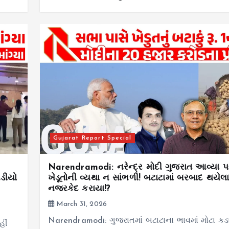
Gujarat Report Special
Narendramodi: નરેન્દ્ર મોદી ગુજરાત આવ્યા 
ડીયો
ખેડૂતોની વ્યથા ન સાંભળી! બટાટામાં બરબાદ થયેલા 
નજરકેદ કરાયા!?
March 31, 2026
Narendramodi: ગુજરાતમાં બટાટાના ભાવમાં મોટા કડ
હીં