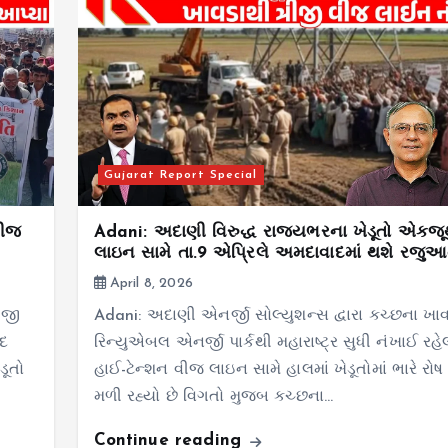
Gujarat Report Special
વીજ
Adani: અદાણી વિરુદ્ધ રાજ્યભરના ખેડૂતો એકજ
લાઇન સામે તા.9 એપ્રિલે અમદાવાદમાં થશે રજુ
April 8, 2026
ીજી
Adani: અદાણી એનર્જી સોલ્યુશન્સ દ્વારા કચ્છના ખા
ાદ
રિન્યુએબલ એનર્જી પાર્કથી મહારાષ્ટ્ર સુધી નંખાઈ રહે
ડૂતો
હાઈ-ટેન્શન વીજ લાઇન સામે હાલમાં ખેડૂતોમાં ભારે રોષ
મળી રહ્યો છે વિગતો મુજબ કચ્છના…
Continue reading