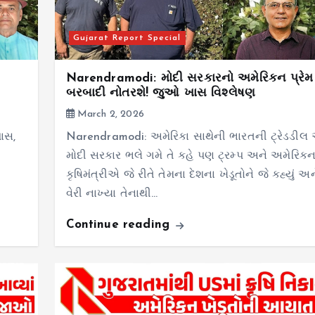
Gujarat Report Special
Narendramodi: મોદી સરકારનો અમેરિકન પ્રેમ 
બરબાદી નોતરશે! જુઓ ખાસ વિશ્લેષણ
March 2, 2026
પાસ,
Narendramodi: અમેરિકા સાથેની ભારતની ટ્રેડડીલ 
મોદી સરકાર ભલે ગમે તે કહે પણ ટ્રમ્પ અને અમેરિક
કૃષિમંત્રીએ જે રીતે તેમના દેશના ખેડૂતોને જે કહ્યું અ
વેરી નાખ્યા તેનાથી…
Continue reading