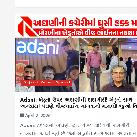
Gujarat Report Special
Adani: ખેડૂતો ઉપર અદાણીની દાદાગીરી! ખેડૂતો સાથે
અન્યાય! પરાણે વીજલાઈન નાખવાનો મામલો! જુઓ વિ
April 2, 2026
Adani: રાજ્યમાં અદાણી દ્વારા વીજ લાઈનની કામગીરી
નાખવામાં આવી રહી છે જેમાં ખેડૂતોને સાંભળવામાં આવતા ન