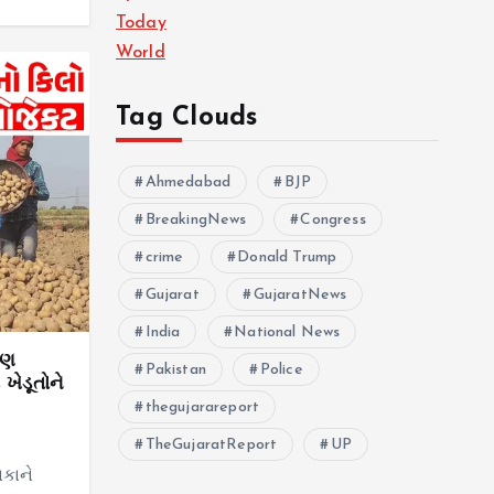
Today
World
Tag Clouds
Ahmedabad
BJP
BreakingNews
Congress
crime
Donald Trump
Gujarat
GujaratNews
India
National News
પણ
Pakistan
Police
ખેડૂતોને
thegujarareport
TheGujaratReport
UP
ાકાને