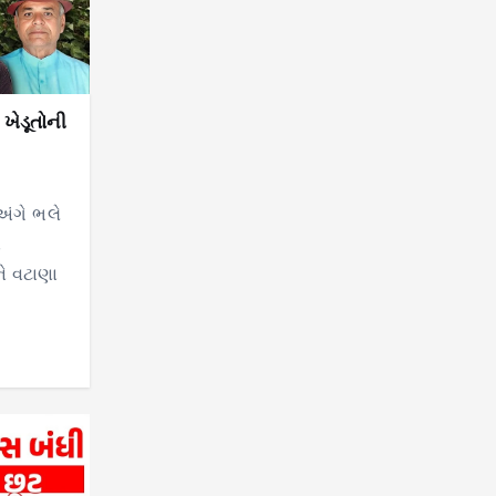
ખેડૂતોની
અંગે ભલે
ન
ને વટાણા