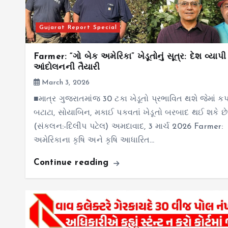
Gujarat Report Special
Farmer: “ગો બેક અમેરિકા” ખેડૂતોનું સૂત્ર: દેશ વ્યાપી
આંદોલનની તૈયારી
March 3, 2026
■માત્ર ગુજરાતમાંજ 30 ટકા ખેડૂતો પ્રભાવિત થશે જેમાં ક
બટાટા, સોયાબિન, મકાઈ પકવતાં ખેડૂતો બરબાદ થઈ શકે છે
(સંકલન:-દિલીપ પટેલ) અમદાવાદ, 3 માર્ચ 2026 Farmer:
અમેરિકાના કૃષિ અને કૃષિ આધારિત…
Continue reading