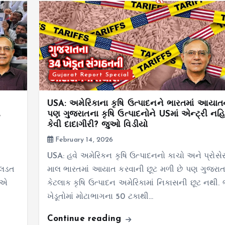
Gujarat Report Special
USA: અમેરિકાના કૃષિ ઉત્પાદનને ભારતમાં આયાત
બ
પણ ગુજરાતના કૃષિ ઉત્પાદનોને USમાં એન્ટ્રી નહ
કેવી દાદાગીરી? જુઓ વિડીયો
February 14, 2026
USA: હવે અમેરિકન કૃષિ ઉત્પાદનનો કાચો અને પ્રોસ
ણ લડત
માલ ભારતમાં આયાત કરવાની છૂટ મળી છે પણ ગુજરા
રીએ
કેટલાક કૃષિ ઉત્પાદન અમેરિકામાં નિકાસની છૂટ નથી.
ખેડૂતોમાં મોટાભાગના 50 ટકાથી…
Continue reading