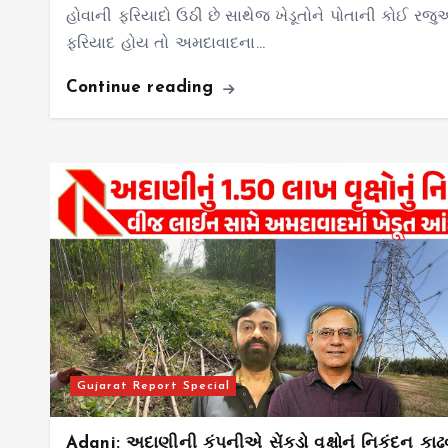
હોવાની ફરિયાદો ઉઠી છે સાથેજ ખેડૂતોને પોતાની કોઈ રજુ
ફરિયાદ હોય તો અમદાવાદના…
Continue reading
Gujarat Report Special
Adani: અદાણીની કંપનીએ સેંકડો વૃક્ષોનું નિકંદન કાઢવ