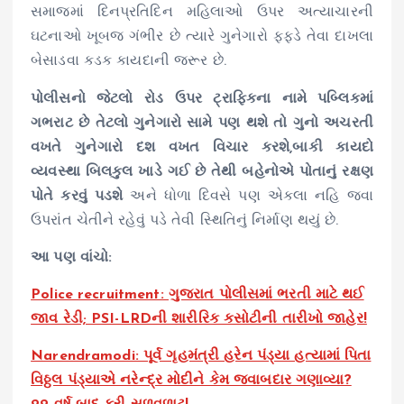
સમાજમાં દિનપ્રતિદિન મહિલાઓ ઉપર અત્યાચારની
ઘટનાઓ ખૂબજ ગંભીર છે ત્યારે ગુનેગારો ફફડે તેવા દાખલા
બેસાડવા કડક કાયદાની જરૂર છે.
પોલીસનો જેટલો રોડ ઉપર ટ્રાફિકના નામે પબ્લિકમાં
ગભરાટ છે તેટલો ગુનેગારો સામે પણ થશે તો ગુનો અચરતી
વખતે ગુનેગારો દશ વખત વિચાર કરશે,બાકી કાયદો
વ્યવસ્થા બિલકુલ ખાડે ગઈ છે તેથી બહેનોએ પોતાનું રક્ષણ
પોતે કરવું પડશે
અને ધોળા દિવસે પણ એકલા નહિ જવા
ઉપરાંત ચેતીને રહેવું પડે તેવી સ્થિતિનું નિર્માણ થયું છે.
આ પણ વાંચો:
Police recruitment: ગુજરાત પોલીસમાં ભરતી માટે થઈ
જાવ રેડી; PSI-LRDની શારીરિક કસોટીની તારીખો જાહેર!
Narendramodi: પૂર્વ ગૃહમંત્રી હરેન પંડ્યા હત્યામાં પિતા
વિઠ્ઠલ પંડ્યાએ નરેન્દ્ર મોદીને કેમ જવાબદાર ગણાવ્યા?