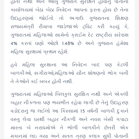
હોતી નથી અને આખુ ગુજરાત સુરક્ષિત હોવાનું પોતાના
કાર્યાલયમાં બેઠા બેઠા નિવેદન આપતા ફરતા હોય છે તેના
ઉદાહરણમાં જોઈતો તો અગાઉ ગુજરાતના શિક્ષણ
રાજ્યમંત્રી રીવાબા જાડેજાએ ટ્વિટ કરી કહ્યું કે,
ગુજરાતમાં મહિલાઓ સામેનો ક્રાઈમ રેટ રાષ્ટ્રીય સરેરાશ
4% કરતાં ઘણો ઓછો 1.48% છે અને ગુજરાત હંમેશા
મહિલા સુરક્ષામાં પ્રથમ રહેશે.
હવે મહિલા સુરક્ષાના આ નિવેદન બાદ પણ કેટલી
બાળકીઓ, સગીરાઓ,મહિલાઓ યૌન શોષણનો ભોગ બની
તે તેઓને કઈ ખબર હોતી નથી.
ગુજરાતમાં મહિલાઓ બિલકુલ સુરક્ષિત નથી અને એકલી
બહાર નીકળતા પણ ભયભીત રહેવા લાગી છે તેનું ઉદાહરણ
વડોદરાનું જ લઈલો આ કિસ્સામાં 15 વર્ષની બાળકી દુકાને
વસ્તુ લેવા ઘરથી બહાર નીકળી અને નવરા બેસી ગપાટા
મારતા બે નરાધમોએ તે ભોળી બાળકીને છેતરી એક
મકાનમાં લઇ ગયા અને સતત ત્રણ કલાક સુધી પોતાની