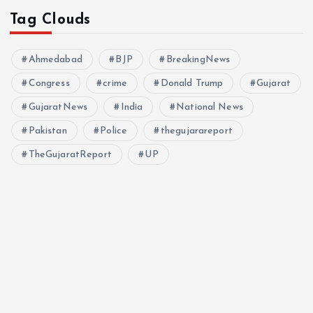
Tag Clouds
Ahmedabad
BJP
BreakingNews
Congress
crime
Donald Trump
Gujarat
GujaratNews
India
National News
Pakistan
Police
thegujarareport
TheGujaratReport
UP