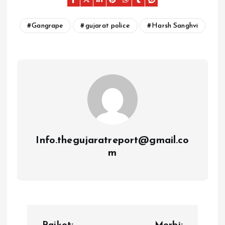
Gangrape
gujarat police
Harsh Sanghvi
Info.thegujaratreport@gmail.co
m
P