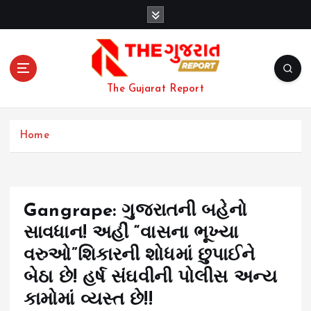
S
k
i
p
t
o
The Gujarat Report
c
o
n
Home
t
e
n
t
Gangrape: ગુજરાતની બહેનો
સાવધાન! અહીં “વાસના ભૂખ્યા
વરુઓ”શિકારની શોધમાં છુપાઈને
બેઠા છે! હર્ષ સંઘવીની પોલીસ અન્ય
કામોમાં વ્યસ્ત છે!!