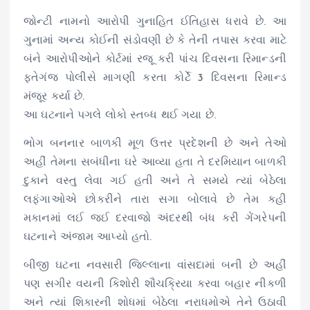
જોન્ટી નામનો આરોપી ગુનાહિત ઈતિહાસ ધરાવે છે. આ
ગુનામાં અન્ય કોઈની સંડોવણી છે કે તેની તપાસ કરવા માટે
બંને આરોપીઓને કોર્ટમાં રજૂ કરી પાંચ દિવસના રિમાન્ડની
ફતેગંજ પોલીસે માગણી કરતા કોર્ટે 3 દિવસના રિમાન્ડ
મંજૂર કર્યા છે.
આ ઘટનાને પગલે લોકો સ્તબ્ધ થઈ ગયા છે.
ભોગ બનનાર બાળકી મૂળ ઉત્તર પ્રદેશની છે અને તેઓ
અહીં તેમના સબંધીના ઘરે આવ્યા હતા તે દરમિયાન બાળકી
દુકાને વસ્તુ લેવા ગઈ હતી અને તે સમયે ત્યાં બેઠેલા
લફંગાઓએ છોકરીને તારા સગા બોલાવે છે તેમ કહી
મકાનમાં લઈ જઈ દરવાજો અંદરથી બંધ કરી ગેંગરેપની
ઘટનાને અંજામ આપ્યો હતો.
બીજી ઘટના નવસારી જિલ્લાના વાંસદામાં બની છે અહીં
પણ સગીર વયની કિશોરી શૌચક્રિયા કરવા બહાર નીકળી
અને ત્યાં શિકારની શોધમાં બેઠેલા નરાધમોએ તેને ઉઠાવી