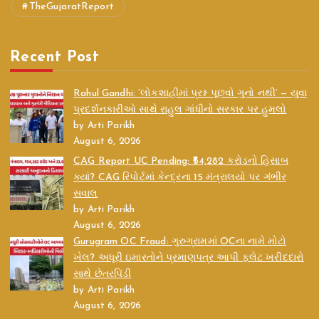
TheGujaratReport
Recent Post
Rahul Gandhi: ‘લોકશાહીમાં પ્રશ્ન પૂછવો ગુનો નથી’ — યુવા
પ્રદર્શનકારીઓ સાથે રાહુલ ગાંધીનો સરકાર પર હુમલો
by Arti Parikh
August 6, 2026
CAG Report UC Pending: ₹54,282 કરોડનો હિસાબ
ક્યાં? CAG રિપોર્ટમાં કેન્દ્રના 15 મંત્રાલયો પર ગંભીર
સવાલ
by Arti Parikh
August 6, 2026
Gurugram OC Fraud: ગુરુગ્રામમાં OCના નામે મોટો
ખેલ? અધૂરી ઇમારતોને પ્રમાણપત્ર આપી ફ્લેટ ખરીદદારો
સાથે છેતરપિંડી
by Arti Parikh
August 6, 2026