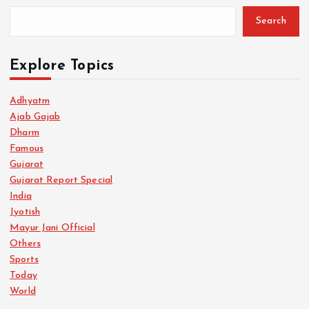
Search
Explore Topics
Adhyatm
Ajab Gajab
Dharm
Famous
Gujarat
Gujarat Report Special
India
Jyotish
Mayur Jani Official
Others
Sports
Today
World