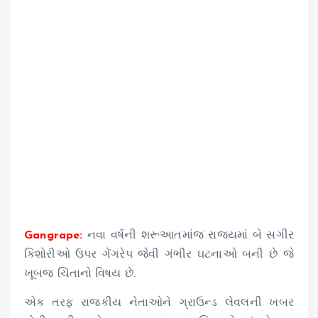
Gangrape:
નવા વર્ષની શરૂઆતમાંજ રાજ્યમાં બે સગીર
કિશોરીઓ ઉપર ગેંગરેપ જેવી ગંભીર ઘટનાઓ બની છે જે
ખૂબજ ચિંતાનો વિષય છે.
એક તરફ રાજકીય નેતાઓને ગ્રાઉન્ડ લેવલની ખબર