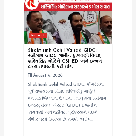
t
i
o
Gujarat
n
Shaktisinh Gohil Valsad GIDC:
સરીગામ GIDC જમીન ફાળવણી વિવાદ,
શક્તિસિંહ ગોહિલે CBI, ED અને ઇન્કમ
ટેક્સ તપાસની કરી માંગ
August 6, 2026
Shaktisinh Gohil Valsad GIDC: કોંગ્રેસના
પૂર્વ રાજ્યસભા સાંસદ શક્તિસિંહ ગોહિલે
વલસાડ જિલ્લાના ઉમરગામ તાલુકાના સરીગામ
ઇન્ડસ્ટ્રીયલ એસ્ટેટ (GIDC)માં જમીન
ફાળવણી અને વહીવટી પ્રક્રિયાને લઈને
ગંભીર પ્રશ્નો ઉઠાવ્યા છે. તેમણે આરોપ…