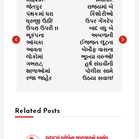
Rajkot:
Morbi:
o
જેતપુર
રાજ્યમાં બે
પંથકમાં ધરા
કિશોરીઓ
ધ્રુજી ઉઠી!
ઉપર ગેંગરેપ
s
ઉપરા ઉપરી 11
બાદ વધુ બે
ભૂકંપના
અબળાની
t
આંચકા
ઈજ્જત લૂંટતા
આવતા
બેખૌફ વાસના
n
લોકોમાં
ભૂખ્યા વરુઓ!
ગભરાટ;
હર્ષ સંઘવીની
a
શાળાઓમાં
પોલીસ સામે
રજા જાહેર
ઉઠયા સવાલ!
v
i
Related Posts
g
a