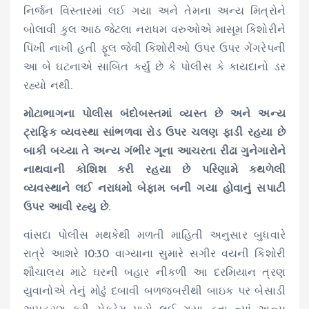
નિર્જન વિસ્તારમાં લઈ ગયા અને તેમના અન્ય મિત્રોને
બોલાવી કુલ આઠ જેટલા નરાધમ વરુઓએ માસૂમ કિશોરીને
પિંખી નાખી હતી ફૂલ જેવી કિશોરીઓ ઉપર ઉપર ગેંગરેપની
આ બે ઘટનાએ સાબિત કર્યું છે કે પોલીસ કે કાયદાનો ડર
રહ્યો નથી.
મોટાભાગના પોલીસ બંદોબસ્તમાં વ્યસ્ત છે અને અન્ય
ટ્રાફિક વ્યવસ્થા સાંભળવા રોડ ઉપર ચલણ ફાડી રહયા છે
બાકી બચ્યા તે અન્ય ગંભીર ગૂના આચરતા રીઢા ગુનેગારોને
નાથવાની કોશિશ કરી રહયા છે પરિણામે કથળેલી
વ્યવસ્થાને લઈ નરાધમો બેફામ બની ગયા હોવાનું સપાટી
ઉપર આવી રહ્યુ છે.
વાંસદા પોલીસ મથકેથી મળતી માહિતી અનુસાર બુધવારે
રાત્રે આશરે 10:30 વાગ્યાના સુમારે સગીર વયની કિશોરી
શૌચાલય માટે ઘરની બહાર નીકળી આ દરમિયાન ત્રણ
યુવાનોએ તેનું મોઢું દબાવી બળજબરીથી બાઇક પર બેસાડી