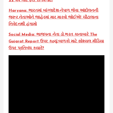
22 વર્ષ બાદ ફરી સળવળાટ!
Haryana: ભારતમાં બાંગ્લાદેશ-નેપાળ જેવા આંદોલનની
જરૂર,નેતાઓને જાહેરમાં માર મારવો જોઈએ! ચૌટાલાના
નિવેદનથી હંગામો
Social Media: ભાજપના નેતા ડો.ભરત કાનાબારે The
Gujarat Report ઉપર કહ્યું:બાળકો માટે સોશ્યલ મીડિયા
ઉપર પ્રતિબંધ ક્યારે?