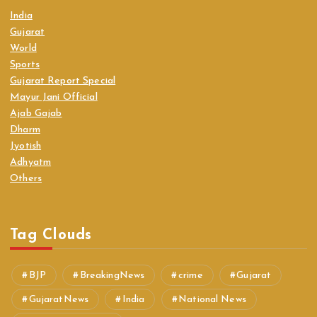
India
Gujarat
World
Sports
Gujarat Report Special
Mayur Jani Official
Ajab Gajab
Dharm
Jyotish
Adhyatm
Others
Tag Clouds
BJP
BreakingNews
crime
Gujarat
GujaratNews
India
National News