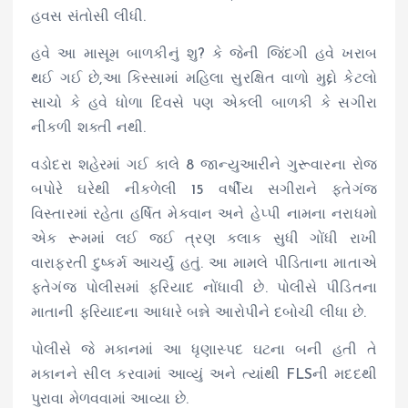
હવસ સંતોસી લીધી.
હવે આ માસૂમ બાળકીનું શુ? કે જેની જિંદગી હવે ખરાબ
થઈ ગઈ છે,આ કિસ્સામાં મહિલા સુરક્ષિત વાળો મુદ્દો કેટલો
સાચો કે હવે ધોળા દિવસે પણ એકલી બાળકી કે સગીરા
નીકળી શક્તી નથી.
વડોદરા શહેરમાં ગઈ કાલે 8 જાન્યુઆરીને ગુરૂવારના રોજ
બપોરે ઘરેથી નીકળેલી 15 વર્ષીય સગીરાને ફતેગંજ
વિસ્તારમાં રહેતા હર્ષિત મેકવાન અને હેપ્પી નામના નરાધમો
એક રૂમમાં લઈ જઈ ત્રણ કલાક સુધી ગોંધી રાખી
વારાફરતી દુષ્કર્મ આચર્યું હતું. આ મામલે પીડિતાના માતાએ
ફતેગંજ પોલીસમાં ફરિયાદ નોંધાવી છે. પોલીસે પીડિતના
માતાની ફરિયાદના આધારે બન્ને આરોપીને દબોચી લીધા છે.
પોલીસે જે મકાનમાં આ ધૃણાસ્પદ ઘટના બની હતી તે
મકાનને સીલ કરવામાં આવ્યું અને ત્યાંથી FLSની મદદથી
પુરાવા મેળવવામાં આવ્યા છે.