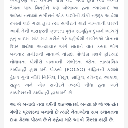
અપહરણ કરી ચેકડેમ પાસે લઈ ગયા હતા ત્યાં અન્ય
તેમના પાંચ મિત્રોને પણ બોલાવ્યા હતા ત્યારબાદ આ
આઠેય નરાધમો સગીરાને એક પાણીની ટાંકી નજીક આવેલા
રૂમમાં લઈ ગયા હતા ત્યાં સગીરાને મારી નાખવાની ધમકી
આપી તેની વારાફરતી ક્રૂરતા પૂર્વક સામૂહિક દુષ્કર્મ આચર્યું
હતું બાદમાં માંડ માંડ કરીને ઘરે પહોંચેલી સગીરાએ પોતાના
ઉપર થયેલા અત્યાચાર અંગે માતાને વાત કરતા ભોગ
બનનાર સગીરાની માતાએ વાંસદા પોલીસ મથકે ફરિયાદ
નોંધાવતા પોલીસે બનાવની ગંભીરતા જોતા તાત્કાલિક
કાર્યવાહી હાથ ધરી પોક્સો (POCSO) સહિતની કલમો
હેઠળ ગુનો નોંધી નિખિલ, પિયુષ, સાહિલ, રવિન્દ્ર, આકાશ,
રાહુલ અને એક સગીરને ઝડપી લીધા હતા અને
કાયદેસરની કાર્યવાહી હાથ ધરી છે.
આ બે બનાવો નવા વર્ષની શરૂઆતમાં બન્યા છે જે અત્યંત
ગંભીર પ્રકારના બનાવો છે ત્યારે નેતાઓના સબ સ્લામતના
દાવા કેટલા પોકળ છે તે કહેવા માટે આ બે કિસ્સા કાફી છે.