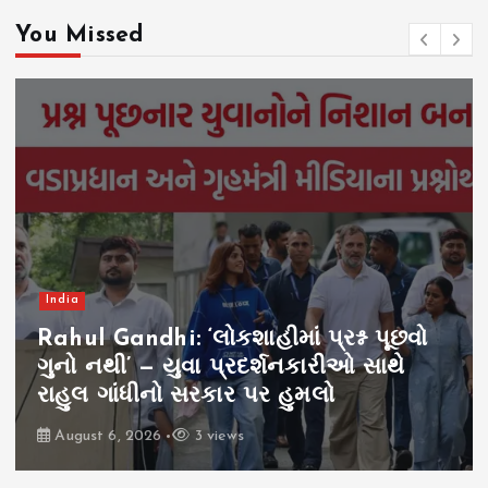
You Missed
India
Rahul Gandhi: ‘લોકશાહીમાં પ્રશ્ન પૂછવો
ગુનો નથી’ — યુવા પ્રદર્શનકારીઓ સાથે
રાહુલ ગાંધીનો સરકાર પર હુમલો
August 6, 2026
3 views