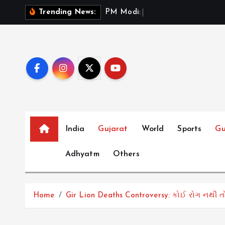
S
P
M
M
o
d
i
:
ભ
ર
ત
મ
ન
Trending News:
k
i
p
t
o
c
o
n
t
India
Gujarat
World
Sports
Gu
e
Adhyatm
Others
n
t
Home
Gir Lion Deaths Controversy: કોઈ રોગ નથી તો સિ