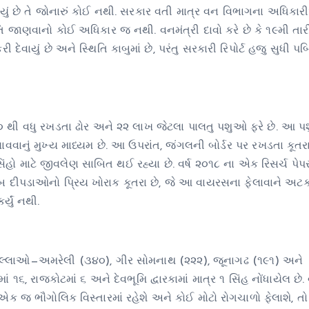
્યું છે તે જોનારું કોઈ નથી. સરકાર વતી માત્ર વન વિભાગના અધિક
તિ જાણવાનો કોઈ અધિકાર જ નથી. વનમંત્રી દાવો કરે છે કે ૧૯મી ત
ી દેવાયું છે અને સ્થિતિ કાબુમાં છે, પરંતુ સરકારી રિપોર્ટ હજુ સુધી પબ
 થી વધુ રખડતા ઢોર અને ૨૨ લાખ જેટલા પાલતુ પશુઓ ફરે છે. આ 
લાવવાનું મુખ્ય માધ્યમ છે. આ ઉપરાંત, જંગલની બોર્ડર પર રખડતા કૂ
િંહો માટે જીવલેણ સાબિત થઈ રહ્યા છે. વર્ષ ૨૦૧૮ ના એક રિસર્ચ પેપ
ીપડાઓનો પ્રિય ખોરાક કૂતરા છે, જે આ વાયરસના ફેલાવાને અટક
્યું નથી.
 જિલ્લાઓ—અમરેલી (૩૪૦), ગીર સોમનાથ (૨૨૨), જૂનાગઢ (૧૯૧) અને
ં ૧૬, રાજકોટમાં ૬ અને દેવભૂમિ દ્વારકામાં માત્ર ૧ સિંહ નોંધાયેલ છે
ો એક જ ભૌગોલિક વિસ્તારમાં રહેશે અને કોઈ મોટો રોગચાળો ફેલાશે, તો