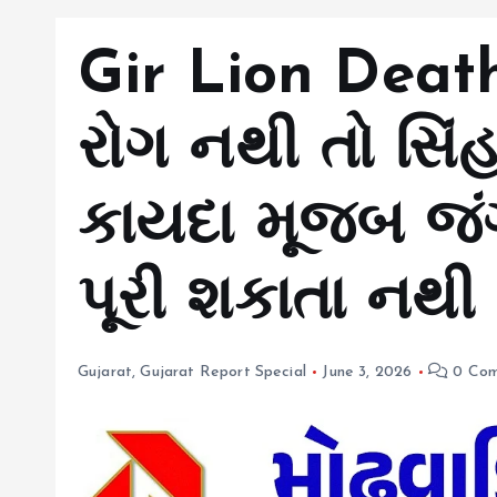
Gir Lion Deat
રોગ નથી તો સિંહને
કાયદા મૂજબ જંગ
પૂરી શકાતા નથી
Gujarat
,
Gujarat Report Special
June 3, 2026
0 Com