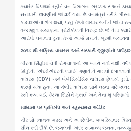
ક્યારેક વિપક્ષમાં રહીને વન વિભાગના ભ્રષ્ટાચાર અને ક
સત્તાધારી છાવણીમાં જોડાઈ ગયા છે. વનમંત્રી તરીકે ગીરન
કાયદાઓનો ભંગ થયો, પરંતુ તેઓ લાચાર બનીને જોતા રહ્યા
વન્યજીવ સંરક્ષણના પ્રોટોકોલની વિરુદ્ધ છે. જે નેતા ક
આરોપો લગાવતા હતા, તેઓ આજે સત્તાની ખુરશી બચાવવા મા
૨૦૧૮ થી સક્રિય વાયરસ અને સરકારી જુઠ્ઠાણાંનો પર્દાફા
ગીરના સિંહોમાં ચેપી રોગચાળાનો આ ખતરો નવો નથી. વર્ષ ૨૦
સિંહોની ‘અંદરોઅંદરની લડાઈ’ ગણાવીને મામલો દબાવવાનો પ્
વાયરસ (CDV) અને બેબેસિયોસિસ વાયરસ ફેલાયો હતો. ૨૦
કારણે થયા હતા. આ ગંભીર વાયરસ સામે લડવા માટે ૨૦૧૮ મ
રસી ક્યાં ગઈ, કેટલા સિંહોને મુકાઈ અને તેના શું પરિણ
માધ્યમો પર પ્રતિબંધ અને રહસ્યમય ઓડિટ
ગીર સોમનાથના ગઢડા અને અમરેલીના બાબરિયાવાડ વિસ્તાર
સીલ કરી દીધો છે. જંગલની અંદર સામાન્ય જનતા, વન્યજીવ સ