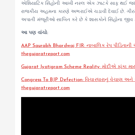
એશિયાટિક સિંહોની આખી નસ્લ એક ઝાટકે સાફ થઈ જશે. સિં
રાજકીય અહમના કારણે અભરાઈએ ચડાવી દેવાઈ છે. ગીરમાં 
અપાતી મંજૂરીઓ સાબિત કરે છે કે શાસકોને સિંહોના જીવ કરત
આ પણ વાંચો:
AAP Saurabh Bhardwaj FIR: નાબાલિક રેપ પીડિતાની ઓ
thegujaratreport.com
Gujarat Jyotigram Scheme Reality: મોદીએ ફાંકા માર
Congress To BJP Defection: વિચારધારાનું વેચાણ અને 
thegujaratreport.com