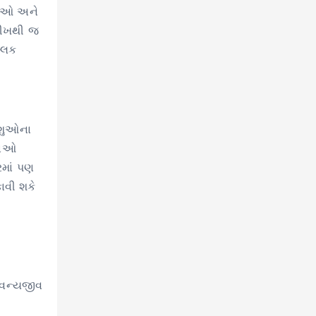
ારીઓ અને
ારીખથી જ
્લિક
પશુઓના
તરાઓ
રમાં પણ
ાવી શકે
. વન્યજીવ