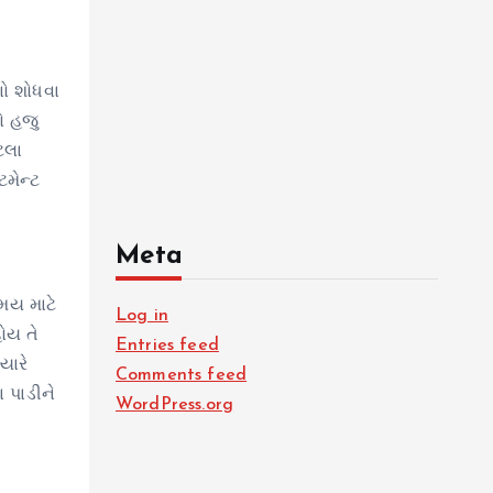
ણો શોધવા
ો હજુ
ટલા
ટમેન્ટ
Meta
સમય માટે
Log in
હોય તે
Entries feed
યારે
Comments feed
 પાડીને
WordPress.org