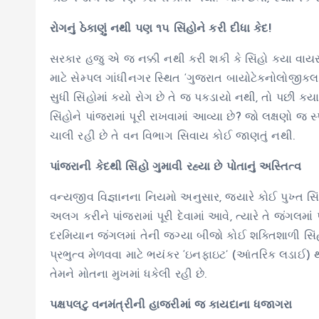
રોગનું ઠેકાણું નથી પણ ૧૫ સિંહોને કરી દીધા કેદ!
સરકાર હજુ એ જ નક્કી નથી કરી શકી કે સિંહો કયા વાયર
માટે સેમ્પલ ગાંધીનગર સ્થિત ‘ગુજરાત બાયોટેકનોલોજીકલ 
સુધી સિંહોમાં કયો રોગ છે તે જ પકડાયો નથી, તો પછી 
સિંહોને પાંજરામાં પૂરી રાખવામાં આવ્યા છે? જો લક્ષણો 
ચાલી રહી છે તે વન વિભાગ સિવાય કોઈ જાણતું નથી.
પાંજરાની કેદથી સિંહો ગુમાવી રહ્યા છે પોતાનું અસ્તિત્વ
વન્યજીવ વિજ્ઞાનના નિયમો અનુસાર, જ્યારે કોઈ પુખ્ત સિંહન
અલગ કરીને પાંજરામાં પૂરી દેવામાં આવે, ત્યારે તે જંગલમા
દરમિયાન જંગલમાં તેની જગ્યા બીજો કોઈ શક્તિશાળી સિંહ 
પ્રભુત્વ મેળવવા માટે ભયંકર ‘ઇનફાઇટ’ (આંતરિક લડાઈ)
તેમને મોતના મુખમાં ધકેલી રહી છે.
પક્ષપલટુ વનમંત્રીની હાજરીમાં જ કાયદાના ધજાગરા