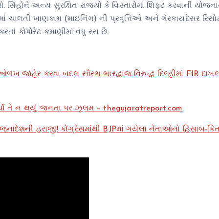
હોને અન્ય સુરક્ષિત રાજ્યો કે વિસ્તારોમાં શિફ્ટ કરવાની યોજના
ચાલતી ખાણકામ (માઇનિંગ) ની પ્રવૃત્તિઓ અને ગેરકાયદેસર રિસોર્ટ
ાં કોર્પોરેટ કમાણીમાં વધુ રસ છે.
ળખ જાહેર કરવા બદલ સૌરભ ભારદ્વાજ વિરુદ્ધ દિલ્હીમાં FIR દાખ
્યા તે ન થયું, જનતા પર ઝૂલમ – thegujaratreport.com
જનાદેશની હરાજી! કોંગ્રેસમાંથી BJPમાં ગયેલા નેતાઓનો હિસાબ-કિ