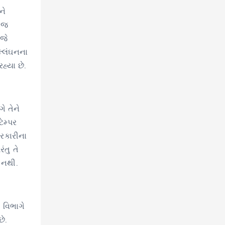
ને
ે જ
જે
લ્લંઘનના
્યા છે.
ે તેને
ેમ્પર
રકારીના
તુ તે
 નથી.
 વિભાગે
ે.