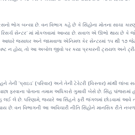
સનો ભોગ બન્યા છે. વન વિભાગ કહે છે કે સિંહોના મોતના સાચા કાર
રિસર્ચ સેન્ટર’ માં મોકલવામાં આવ્યા છે. સવાલ એ ઊભો થાય છે કે જ
કયા આધારે જસાધર અને જામવાળા એનિમલ કેર સેન્ટરમાં ૧૫ થી ૧૭ જે
જ સ્પષ્ટ ન હોય, તો આ અબોલ જીવો પર કયા પ્રકારની ટ્રાયલ અને ટ્રી
ે તેની ‘પ્રાઇડ’ (પરિવાર) અને તેની ટેરેટરી (વિસ્તાર) માંથી લાંબા 
ં પાછા ફરવાના પોતાના તમામ અધિકારો ગુમાવી બેસે છે. સિંહ પાંજરામાં 
લઈ લે છે. પરિણામે, જ્યારે આ સિંહને ફરી જંગલમાં છોડવામાં આવે ત્
 થાય છે. વન વિભાગની આ અવિચારી નીતિ સિંહોને માનસિક રીતે નબળા