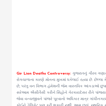
Gir Lion Deaths Controversy:
ગુજરાતનું ગૌરવ ગણાત
રોગચાળાના કારણે મોતના મુખમાં ધકેલાઈ રહ્યા છે. છેલ્લા
છે, પરંતુ વન વિભાગ હંમેશની જેમ વાસ્તવિક આંકડાઓ છુ
સરેઆમ ઐસીતૈસી કરીને સિંહોને ગેરકાયદેસર રીતે પાંજરામાં
જેવા વન્યજીવને પાંજરે પૂરવાનો અધિકાર માત્ર ગાંધીનગ
કોઈને ડેલિગેટ પણ કરી શકાતી નથી. આમ છતાં, સ્થાનિક સ્ત