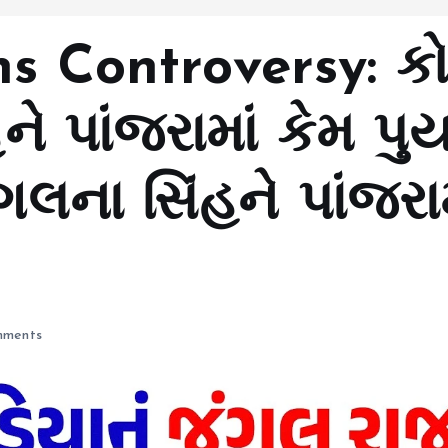
hs Controversy: ક
 પાંજરામાં કેમ પુર્ય
લના સિંહને પાંજરામ
ments