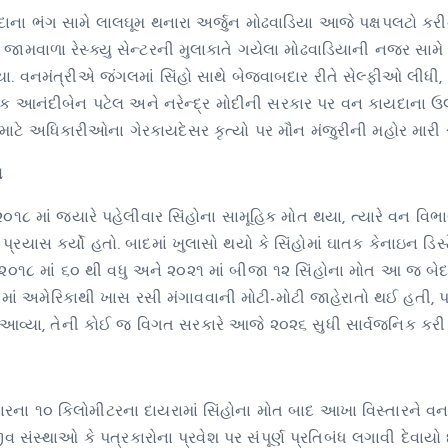
ાયદાના ભંગ સામે લાલઘૂમ થનારા અર્જુન મોઢવાડિયા આજે પક્ષપલટો કરી
ા જામવાળા રેસ્ક્યુ સેન્ટરની મુલાકાતે ગયેલા મોઢવાડિયાની નજર સામ
. વનમંત્રીએ જંગલમાં સિંહો સાથે બેજવાબદાર રીતે સેલ્ફીઓ લીધી, 
્યારેક આનંદીબેન પટેલ અને નરેન્દ્ર મોદીની સરકાર પર વન કાયદાના ઉ
ટે અધિકારીઓના ગેરકાયદેસર કૃત્યો પર મૌન મંજુરીની મહોર મારી રહ
શ
૧૮ માં જ્યારે પહેલીવાર સિંહોના સામૂહિક મોત થયા, ત્યારે વન વિભાગ
રયાસ કર્યો હતો. બાદમાં ખુલાસો થયો કે સિંહોમાં ઘાતક કેનાઇન ડિસ્ટ
૧૮ માં ૬૦ થી વધુ અને ૨૦૨૧ માં બીજા ૧૨ સિંહોના મોત આ જ બેદ
ાં અમેરિકાથી ખાસ રસી મંગાવવાની મોટી-મોટી જાહેરાતો થઈ હતી, પરં
ામો આવ્યા, તેની કોઈ જ વિગત સરકારે આજે ૨૦૨૬ સુધી સાર્વજનિક કરી
ના ૧૦ કિલોમીટરના દાયરામાં સિંહોના મોત બાદ આખા વિસ્તારને વન
ંસ્થાઓ કે પત્રકારોના પ્રવેશ પર સંપૂર્ણ પ્રતિબંધ લગાવી દેવાયો છ