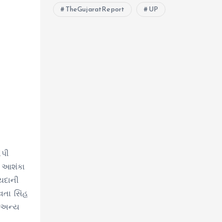
TheGujaratReport
UP
ેપી
ની આશંકા
ાયદાની
વતા સિંહ
ા અન્ય