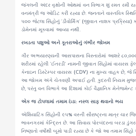
જંગલની અંદર વૃક્ષોની ઓથમાં વન વિભાગ શું રમત રમી રહ
વનમંત્રી જ ઓડિટ કરી રહ્યા છે. જનતાને વાસ્તવિક સ્થિ
૫૦૦ જેટલા સિંહોનું ‘ડીવોર્મિંગ’ (જીવાત નાશક પ્રક્રિયા) કર
ડોમેનમાં મૂકવામાં આવ્યા નથી.
રખડતા પશુઓ અને કૂતરાઓનું ગંભીર જોખમ
ગીર અભયારણ્યની આસપાસના વિસ્તારોમાં આશરે ૮૦,૦૦૦
શરીરમાં રહેલી ‘ઈતરડી’ નામની જીવાત સિંહોમાં વાયરસ ફે
કેનાઇન ડિસ્ટેમ્પર વાયરસ (CDV) ના મુખ્ય વાહક છે, જે સ
આ જોખમ અંગે ચેતવણી અપાઈ હતી. કુદરતી નિયમ મુજબ દ
છે, પરંતુ વન વિભાગે આ દિશામાં કોઈ વૈજ્ઞાનિક મેનેજમેન્ટ કર
એક જ ટોપલામાં તમામ ઇંડા: નસ્લ સાફ થવાનો ભય
એશિયાટિક સિંહોની ૯૫% વસ્તી સૌરાષ્ટ્રના માત્ર ચાર
ભાવનગરમાં કેન્દ્રિત છે. આ સિવાય પોરબંદરના બરડા ડુંગરમા
નિષ્ણાતો વર્ષોથી બૂમો પાડી રહ્યા છે કે જો આ તમામ સિંહ