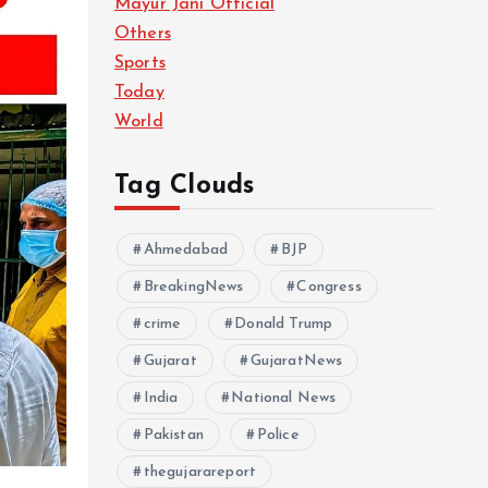
Mayur Jani Official
Others
Sports
Today
World
Tag Clouds
Ahmedabad
BJP
BreakingNews
Congress
crime
Donald Trump
Gujarat
GujaratNews
India
National News
Pakistan
Police
thegujarareport