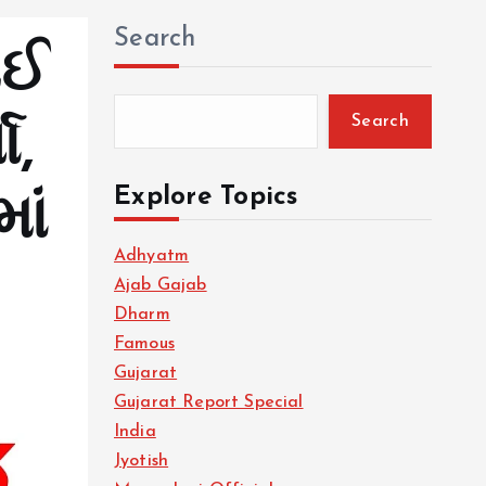
Search
ોઈ
Search
ા,
Explore Topics
ાં
Adhyatm
Ajab Gajab
Dharm
Famous
Gujarat
Gujarat Report Special
India
Jyotish