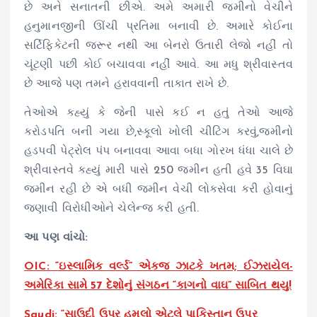
છે અને સનાતની છીએ. અમે અમારી જમીનો વેચીને
હનુમાનજીની ઊંચી પ્રતિમા બનાવી છે. અમારે કોઈના
સર્ટિફિકેટની જરૂર નથી આ બેનરો ઉતારી લેજો નહીં તો
ચૂંટણી પછી કોઈ બચાવવા નહીં આવે. આ મધુ શ્રીવાસ્તવ
છે આજે પણ તમને હરાવવાની તાકાત રાખે છે.
તેઓએ કહ્યું કે જેની પાસે કઈ ન હતું તેઓ આજે
કરોડપતિ બની ગયા છે,સ્કૂલો ખોલી ચીટિંગ કરવું,જમીનો
હડપવી પેટ્રોલ પંપ બનાવવા આવા બધા ગોરખ ધંધા ચાલે છે
શ્રીવાસ્તવે કહ્યું મારી પાસે 250 જમીન હતી હવે 35 વિઘા
જમીન રહી છે એ બધી જમીન વેચી લોકસેવા કરી હોવાનું
જણાવી વિરોધીઓને ચેલેન્જ કરી હતી.
આ પણ વાંચો:
OIC: “ઇસ્લામિક વર્લ્ડ” એકજ ઝાટકે ખતમ; ઈઝરાયેલ-
અમેરિકા સામે 57 દેશોનું સંગઠન “કાગનો વાઘ” સાબિત થયુ!
Saudi: “સાઉદી ઉપર હુમલો એટલે પાકિસ્તાન ઉપર