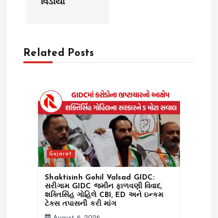
g
વિડીયો
a
t
Related Posts
i
o
n
Gujarat
Shaktisinh Gohil Valsad GIDC:
સરીગામ GIDC જમીન ફાળવણી વિવાદ,
શક્તિસિંહ ગોહિલે CBI, ED અને ઇન્કમ
ટેક્સ તપાસની કરી માંગ
August 6, 2026