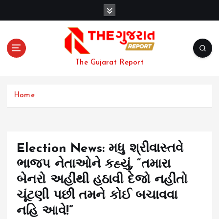
S
k
i
p
t
o
The Gujarat Report
c
o
n
Home
t
e
n
t
Election News: મધુ શ્રીવાસ્તવે
ભાજપ નેતાઓને કહ્યું, “તમારા
બેનરો અહીંથી હઠાવી દેજો નહીંતો
ચૂંટણી પછી તમને કોઈ બચાવવા
નહિ આવે!”