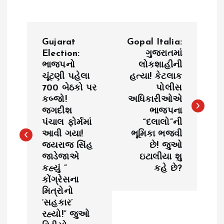
P
Gujarat
Gopal Italia:
o
Election:
ગુજરાતમાં
ભાજપનો
લોકશાહીની
ચૂંટણી પહેલા
હત્યા! કેટલાક
s
700 બેઠકો પર
પોલીસ
કબ્જો!
અધિકારીઓએ
t
જગદીશ
ભાજપના
પંચાલ ફોર્મમાં
“દલાલો”ની
n
આવી ગયા!
ભૂમિકા ભજવી
જયરાજ સિંહ
છે! જુઓ
a
જાડેજાએ
ઇટાલીયા શુ
કહ્યું ”
કહે છે?
v
કોંગ્રેસના
મિત્રોનો
i
‘સહકાર’
રહ્યો!” જુઓ