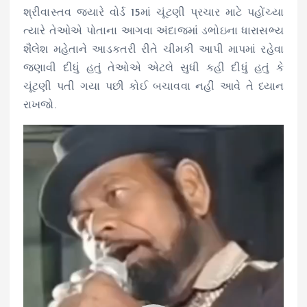
શ્રીવાસ્તવ જ્યારે વોર્ડ 15માં ચૂંટણી પ્રચાર માટે પહોંચ્યા
ત્યારે તેઓએ પોતાના આગવા અંદાજમાં ડભોઇના ધારાસભ્ય
શૈલેશ મહેતાને આડકતરી રીતે ચીમકી આપી માપમાં રહેવા
જણાવી દીધું હતું તેઓએ એટલે સુધી કહી દીધું હતું કે
ચૂંટણી પતી ગયા પછી કોઈ બચાવવા નહીં આવે તે ધ્યાન
રાખજો.
V
i
d
e
o
P
l
a
y
e