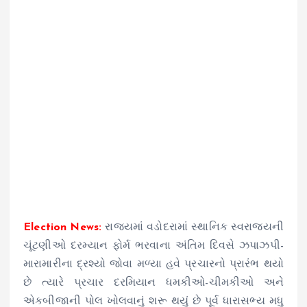
Election News:
રાજ્યમાં વડોદરામાં સ્થાનિક સ્વરાજ્યની
ચૂંટણીઓ દરમ્યાન ફોર્મ ભરવાના અંતિમ દિવસે ઝપાઝપી-
મારામારીના દ્રશ્યો જોવા મળ્યા હવે પ્રચારનો પ્રારંભ થયો
છે ત્યારે પ્રચાર દરમિયાન ધમકીઓ-ચીમકીઓ અને
એકબીજાની પોલ ખોલવાનું શરૂ થયું છે પૂર્વ ધારાસભ્ય મધુ