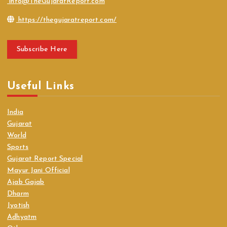
info@TheGujaratReport.com
https://thegujaratreport.com/
Subscribe Here
Useful Links
India
Gujarat
World
Sports
Gujarat Report Special
Mayur Jani Official
Ajab Gajab
Dharm
Jyotish
Adhyatm