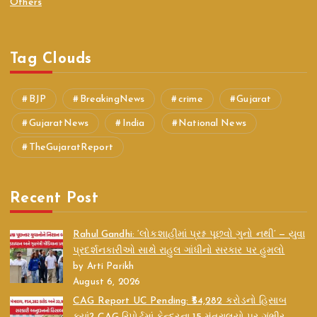
Others
Tag Clouds
BJP
BreakingNews
crime
Gujarat
GujaratNews
India
National News
TheGujaratReport
Recent Post
Rahul Gandhi: ‘લોકશાહીમાં પ્રશ્ન પૂછવો ગુનો નથી’ — યુવા
પ્રદર્શનકારીઓ સાથે રાહુલ ગાંધીનો સરકાર પર હુમલો
by Arti Parikh
August 6, 2026
CAG Report UC Pending: ₹54,282 કરોડનો હિસાબ