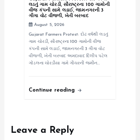
લડતું ગામ ચોરડી, સૌરાષ્ટ્રના 100 ગામોની
વીજ કંપની સામે લડાઈ, જામનગરની 3
ગીગા વોટ વીજળી, ખેતી બરબાદ
August 5, 2026
Gujarat Farmers Protest: દોઢ વર્ષથી લડતું
ગામ ચોરડી, સૌરાષ્ટ્રના 100 ગામોની વીજ
કંપની સામે લડાઈ, જામનગરની 3 ગીગા વોટ
વીજળી, ખેતી બરબાદ અમદાવાદ દિલીપ પટેલ
ગોંડલના ચોરડીયા ગામે ગૌચરની જમીન…
Continue reading
Leave a Reply