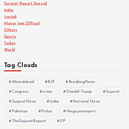
Gujarat Report Special
India
Jyotish
Mayur Jani Official
Others
Sports
Today
World
Tag Clouds
Ahmedabad
BJP
BreakingNews
Congress
crime
Donald Trump
Gujarat
GujaratNews
India
National News
Pakistan
Police
thegujarareport
TheGujaratReport
UP