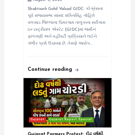
Shaktisinh Gohil Valsad GIDC: કોંગ્રેસના
પૂર્વ રાજ્યસભા સાંસદ શક્તિસિંહ ગોહિલે
વલસાડ જિલ્લાના ઉમરગામ તાલુકાના સરીગામ
ઇન્ડસ્ટ્રીયલ એસ્ટેટ (GIDC)માં જમીન
ફાળવણી અને વહીવટી પ્રક્રિયાને લઈને
ગંભીર પ્રશ્નો ઉઠાવ્યા છે. તેમણે આરોપ…
Continue reading
Gujarat
Gujarat Report Special
Gujarat Farmers Protest: દોઢ વર્ષથી