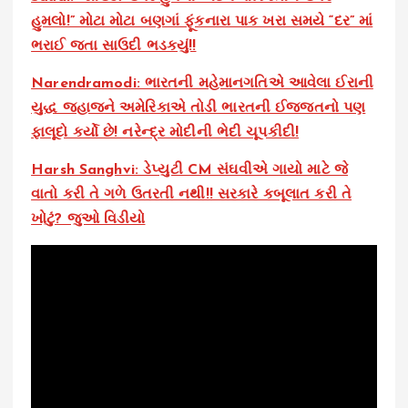
હુમલો!” મોટા મોટા બણગાં ફૂંકનારા પાક ખરા સમયે “દર” માં
ભરાઈ જતા સાઉદી ભડકયું!!
Narendramodi: ભારતની મહેમાનગતિએ આવેલા ઈરાની
યુદ્ધ જહાજને અમેરિકાએ તોડી ભારતની ઈજ્જતનો પણ
ફાલૂદો કર્યો છે! નરેન્દ્ર મોદીની ભેદી ચૂપકીદી!
Harsh Sanghvi: ડેપ્યુટી CM સંઘવીએ ગાયો માટે જે
વાતો કરી તે ગળે ઉતરતી નથી!! સરકારે કબૂલાત કરી તે
ખોટું? જુઓ વિડીયો