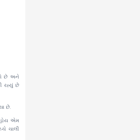
ો છે અને
રહ્યું છે
યા છે.
ી હોય એમ
્ચે ચાલી