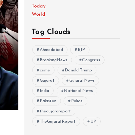
Today
World
Tag Clouds
Ahmedabad
BJP
BreakingNews
Congress
crime
Donald Trump
Gujarat
GujaratNews
India
National News
Pakistan
Police
thegujarareport
TheGujaratReport
UP