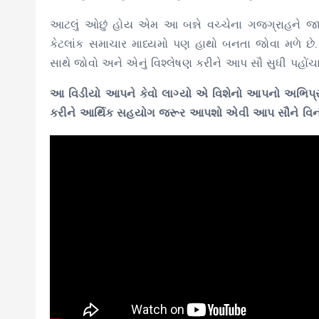
આટલું ઓછું હોય એમ આ બન્ને વચ્ચેના ગજગ્રાહને જાત
કેટલાંક સમાચાર માધ્યમો પણ હાથો બનતા જોવા મળે 
સાથે જોવો અને એનું વિશ્લેષણ કરીને આપ સૌ સુધી પહોંચ
આ વિડીયો આપને કેવો લાગ્યો એ વિશેનો આપનો અભિપ્ર
કરીને આર્થિક સહયોગ જરૂર આપશો એવી આપ સૌને વિનંતી 