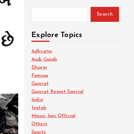
બે
Search
ો
Explore Topics
છે
Adhyatm
Ajab Gajab
Dharm
Famous
Gujarat
Gujarat Report Special
India
Jyotish
Mayur Jani Official
Others
Sports