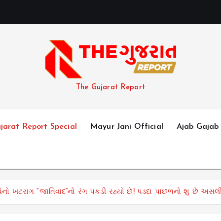
The Gujarat Report
jarat Report Special
Mayur Jani Official
Ajab Gajab
્ચેનો ખટરાગ “જાતિવાદ”નો રંગ પકડી રહ્યો છે! પડદા પાછળનો શુ છે અ