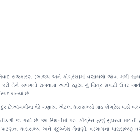
ાતિવાદ રાજકારણ (ભાજપ અને કોંગ્રેસ)માં વણાયેલો જોવા મળી રહ્ય
ો કરી તેને સળગતો રાખવામાં આવી રહયા નું ચિત્ર સપાટી ઉપર આવી 
સ્પદ બન્યો છે.
ી દુર છે,આંગળીના વેઢે ગણાયા એટલા ધારાસભ્યો માંડ કોંગ્રેસ પાસે બચ્
નીકળી જ ગયો છે. આ સ્થિતીમાં પણ કોંગ્રેસ હજું સુધરવા માગત
, પાટણના ધારાસભ્ય અને જીગ્નેશ મેવાણી, વડગામના ધારાસભ્ય) વચ