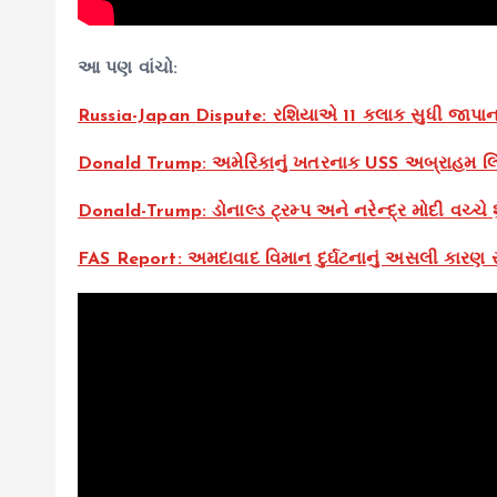
આ પણ વાંચો:
Russia-Japan Dispute: રશિયાએ 11 કલાક સુધી જાપાન
Donald Trump: અમેરિકાનું ખતરનાક USS અબ્રાહમ લિં
Donald-Trump: ડોનાલ્ડ ટ્રમ્પ અને નરેન્દ્ર મોદી વચ્ચે 
FAS Report: અમદાવાદ વિમાન દુર્ઘટનાનું અસલી કારણ સામ