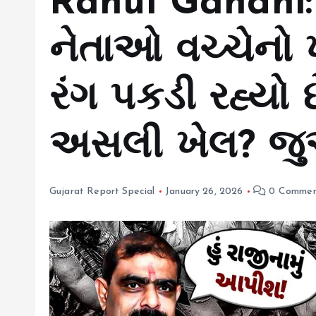
Rahul Gandhi: 
નેતાઓ વચ્ચેનો 
રંગ પકડી રહ્યો 
અસલી ખેલ? જ
Gujarat Report Special
January 26, 2026
0 Commen