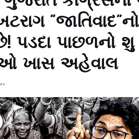
ગુજરાત કોંગ્રેસના 
ખટરાગ “જાતિવાદ”ન
છે! પડદા પાછળનો શુ 
ુઓ ખાસ અહેવાલ
ts