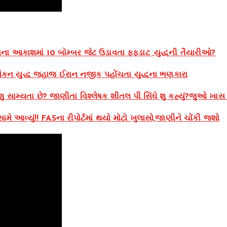
ના આકાશમાં 10 બોમ્બર જેટ ઉડાવતા ફફડાટ ,યુદ્ધની તૈયારીઓ?
કન યુદ્ધ જહાજ ઈરાન નજીક પહોંચતા યુદ્ધના ભણકારા
શુ સામ્યતા છે? જાણીતા વિશ્લેષક શીતલ પી.સિંઘે શુ કહ્યું?જુઓ ખાસ 
ે આવ્યું!! FASના રીપોર્ટમાં થયો મોટો ખુલાસો,જાણીને ચોંકી જશો