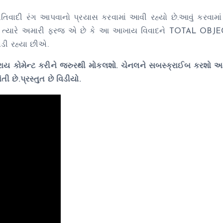
િવાદી રંગ આપવાનો પ્રયાસ કરવામાં આવી રહ્યો છે.આવું કરવામાં
છે. ત્યારે અમારી ફરજ એ છે કે આ આખાય વિવાદને TOTAL OBJ
ાડી રહ્યા છીએ.
ાય કોમેન્ટ કરીને જરુરથી મોકલશો. ચેનલને સબસ્ક્રાઈબ કરશો 
છે.પ્રસ્તુત છે વિડીયો.