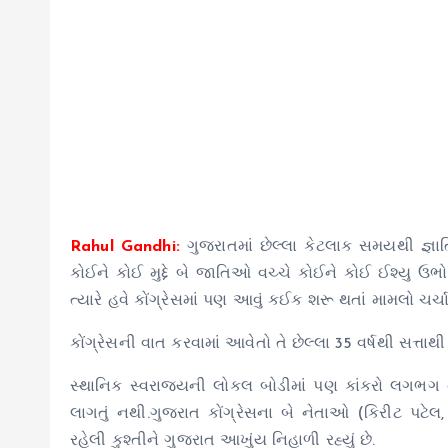
Rahul Gandhi:
ગુજરાતમાં છેલ્લા કેટલાક સમયથી જ્ઞ
કોઈને કોઈ મુદ્દે બે જાતિઓ વચ્ચે કોઈને કોઈ ઈશ્યુ ઉભ
ત્યારે હવે કોંગ્રેસમાં પણ આવું કઈક શરૂ થતાં મામલો ચર્ચા
કોંગ્રેસની વાત કરવામાં આવેતો તે છેલ્લા 35 વર્ષથી સત્તાથ
સ્થાનિક સ્વરાજ્યની લોકલ બોડીમાં પણ કાંકરો લગભગ 
લાગતું નથી.ગુજરાત કોંગ્રેસના બે નેતાઓ (કિરીટ પટેલ
રહેલી કુશ્તીને ગુજરાત આખુંય નિહાળી રહ્યું છે.