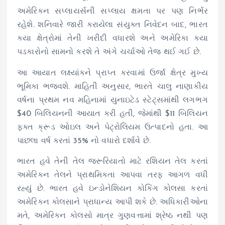
અમેરિકન સપ્લાયર્સની સપ્લાય ક્ષમતા પર પણ નિર્ભર
રહેશે. શનિવારે જારી કરાયેલા સંયુક્ત નિવેદન બાદ, ભારત
કયા ક્ષેત્રોમાં તેની ખરીદી વધારશે અને અમેરિકા કયા
પડકારોનો સામનો કરશે તે અંગે ચર્ચાઓ તેજ થઈ ગઈ છે.
આ આયાત લક્ષ્યાંકને પ્રાપ્ત કરવામાં ઉર્જા ક્ષેત્ર મુખ્ય
ભૂમિકા ભજવશે. માહિતી અનુસાર, ભારતે ચાલુ નાણાકીય
વર્ષના પ્રથમ નવ મહિનામાં યુનાઇટેડ સ્ટેટ્સમાંથી લગભગ
$40 બિલિયનની આયાત કરી હતી, જેમાંથી $11 બિલિયન
ફક્ત ક્રૂડ ઓઇલ અને પેટ્રોલિયમ ઉત્પાદનો હતા. આ
પાછલા વર્ષ કરતાં 35% નો વધારો દર્શાવે છે.
ભારત હવે તેની તેલ જરૂરિયાતો માટે રશિયન તેલ કરતાં
અમેરિકન તેલને પ્રાથમિકતા આપવા તરફ આગળ વધી
રહ્યું છે. ભારત હવે ઇન્ડોનેશિયન કોકિંગ કોલસા કરતાં
અમેરિકન કોલસાને પ્રાધાન્ય આપી શકે છે. અધિકારીઓના
મતે, અમેરિકન કોલસો માત્ર ગુણવત્તામાં શ્રેષ્ઠ નથી પણ