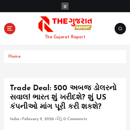
S
k
i
p
t
o
The Gujarat Report
c
o
n
Home
t
e
n
t
Trade Deal: 500 અબજ ડોલરનો
સવાલ! ભારત શું ખરીદશે? શું US
કંપનીઓ માંગ પૂરી કરી શકશે?
India
February 9, 2026
0 Comments