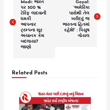
o
Modi: ભારત
Goyal:
પર 500 %
‘અમેરિકા
ટેરિફ લાદવાની
પાસેથી તેલ
s
ધમકી
ખરીદવું જ
આપનાર
ભારતના હિતમાં
t
ટ્રમ્પના સૂર
રહેશે!’ : પિયુષ
અચાનક કેમ
ગોયલ
n
બદલાયા?
જાણો
a
v
Related Posts
i
g
a