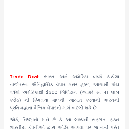
Trade Deal:
ભારત અને અમેરિકા વચ્ચે થયેલા
તાજેતરના ઐતિહાસિક વેપાર કરાર હેઠળ, આગામી પાંચ
વર્ષમાં અમેરિકાથી $500 બિલિયન (આશરે રૂ. 41 લાખ
કરોડ) ની કિંમતના માલની આયાત કરવાની ભારતની
પ્રતિબદ્ધતા વૈશ્વિક વેપારનો માર્ગ બદલી શકે છે.
જોકે, નિષ્ણાતો માને છે કે આ લક્ષ્યની સફળતા ફક્ત
ભારતીય કંપનીઓ દ્વારા ઓર્ડર આપવા પર જ નહીં પરંતુ