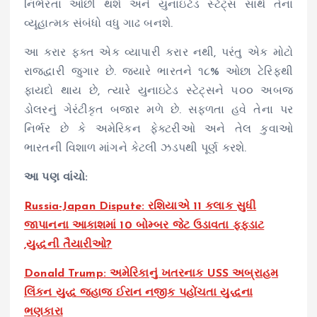
નિર્ભરતા ઓછી થશે અને યુનાઇટેડ સ્ટેટ્સ સાથે તેના
વ્યૂહાત્મક સંબંધો વધુ ગાઢ બનશે.
આ કરાર ફક્ત એક વ્યાપારી કરાર નથી, પરંતુ એક મોટો
રાજદ્વારી જુગાર છે. જ્યારે ભારતને ૧૮% ઓછા ટેરિફથી
ફાયદો થાય છે, ત્યારે યુનાઇટેડ સ્ટેટ્સને ૫૦૦ અબજ
ડોલરનું ગેરંટીકૃત બજાર મળે છે. સફળતા હવે તેના પર
નિર્ભર છે કે અમેરિકન ફેક્ટરીઓ અને તેલ કુવાઓ
ભારતની વિશાળ માંગને કેટલી ઝડપથી પૂર્ણ કરશે.
આ પણ વાંચો:
Russia-Japan Dispute: રશિયાએ 11 કલાક સુધી
જાપાનના આકાશમાં 10 બોમ્બર જેટ ઉડાવતા ફફડાટ
,યુદ્ધની તૈયારીઓ?
Donald Trump: અમેરિકાનું ખતરનાક USS અબ્રાહમ
લિંકન યુદ્ધ જહાજ ઈરાન નજીક પહોંચતા યુદ્ધના
ભણકારા