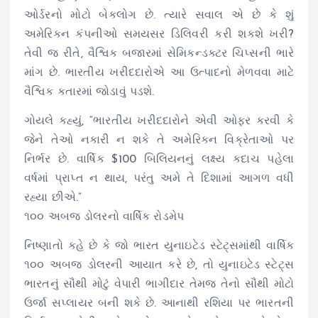
ઓર્ડરનો મોટો બેકલોગ છે. ત્યારે સવાલ એ છે કે શું
અમેરિકન કંપનીઓ સમયસર ડિલિવરી કરી શકશે ખરી?
તેવી જ રીતે, વૈશ્વિક બજારમાં સેમિકન્ડક્ટર ચિપ્સની ભારે
માંગ છે. ભારતીય ખરીદદારોએ આ ઉત્પાદનો મેળવવા માટે
વૈશ્વિક કતારમાં જોડાવું પડશે.
ગોયલે કહ્યું, “ભારતીય ખરીદદારોને એવી ઓફર કરવી કે
જેને તેઓ નકારી ન શકે તે અમેરિકન વિક્રેતાઓ પર
નિર્ભર છે. વાર્ષિક $100 બિલિયનનું લક્ષ્ય કદાચ પહેલા
વર્ષમાં પ્રાપ્ત ન થાય, પરંતુ અમે તે દિશામાં આગળ વધી
રહ્યા છીએ.”
૧૦૦ અબજ ડોલરનો વાર્ષિક રોડમેપ
નિષ્ણાતો કહે છે કે જો ભારત યુનાઇટેડ સ્ટેટ્સમાંથી વાર્ષિક
૧૦૦ અબજ ડોલરની આયાત કરે છે, તો યુનાઇટેડ સ્ટેટ્સ
ભારતનું સૌથી મોટું વેપારી ભાગીદાર તેમજ તેનો સૌથી મોટો
ઉર્જા સપ્લાયર બની શકે છે. આનાથી રશિયા પર ભારતની