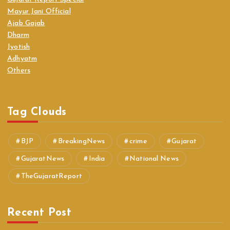
Mayur Jani Official
Ajab Gajab
Dharm
Jyotish
Adhyatm
Others
Tag Clouds
BJP
BreakingNews
crime
Gujarat
GujaratNews
India
National News
TheGujaratReport
Recent Post