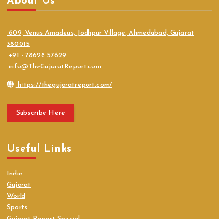
About Us
609, Venus Amadeus, Jodhpur Village, Ahmedabad, Gujarat
380015
+91 - 78628 57629
info@TheGujaratReport.com
https://thegujaratreport.com/
Subscribe Here
Useful Links
India
Gujarat
World
Sports
Gujarat Report Special