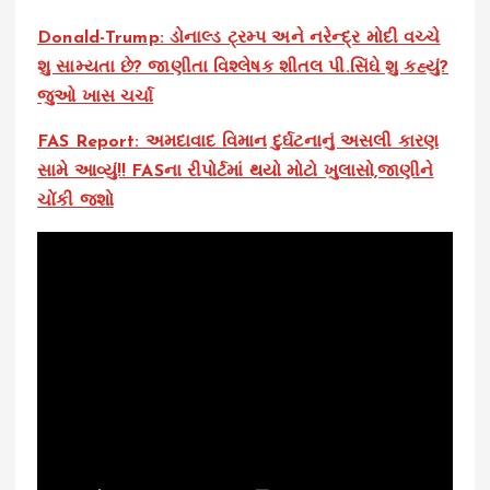
Donald-Trump: ડોનાલ્ડ ટ્રમ્પ અને નરેન્દ્ર મોદી વચ્ચે
શુ સામ્યતા છે? જાણીતા વિશ્લેષક શીતલ પી.સિંઘે શુ કહ્યું?
જુઓ ખાસ ચર્ચા
FAS Report: અમદાવાદ વિમાન દુર્ઘટનાનું અસલી કારણ
સામે આવ્યું!! FASના રીપોર્ટમાં થયો મોટો ખુલાસો,જાણીને
ચોંકી જશો