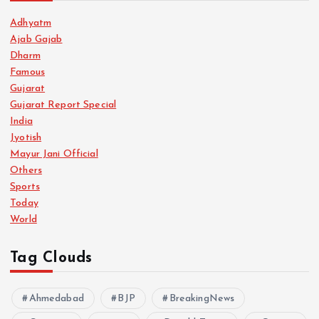
Adhyatm
Ajab Gajab
Dharm
Famous
Gujarat
Gujarat Report Special
India
Jyotish
Mayur Jani Official
Others
Sports
Today
World
Tag Clouds
Ahmedabad
BJP
BreakingNews