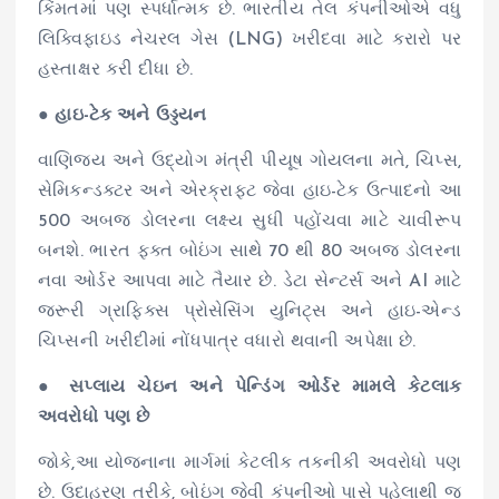
કિંમતમાં પણ સ્પર્ધાત્મક છે. ભારતીય તેલ કંપનીઓએ વધુ
લિક્વિફાઇડ નેચરલ ગેસ (LNG) ખરીદવા માટે કરારો પર
હસ્તાક્ષર કરી દીધા છે.
●
હાઇ-ટેક અને ઉડ્ડયન
વાણિજ્ય અને ઉદ્યોગ મંત્રી પીયૂષ ગોયલના મતે, ચિપ્સ,
સેમિકન્ડક્ટર અને એરક્રાફ્ટ જેવા હાઇ-ટેક ઉત્પાદનો આ
500 અબજ ડોલરના લક્ષ્ય સુધી પહોંચવા માટે ચાવીરૂપ
બનશે. ભારત ફક્ત બોઇંગ સાથે 70 થી 80 અબજ ડોલરના
નવા ઓર્ડર આપવા માટે તૈયાર છે. ડેટા સેન્ટર્સ અને AI માટે
જરૂરી ગ્રાફિક્સ પ્રોસેસિંગ યુનિટ્સ અને હાઇ-એન્ડ
ચિપ્સની ખરીદીમાં નોંધપાત્ર વધારો થવાની અપેક્ષા છે.
●
સપ્લાય ચેઇન અને પેન્ડિંગ ઓર્ડર મામલે કેટલાક
અવરોધો પણ છે
જોકે,આ યોજનાના માર્ગમાં કેટલીક તકનીકી અવરોધો પણ
છે. ઉદાહરણ તરીકે, બોઇંગ જેવી કંપનીઓ પાસે પહેલાથી જ