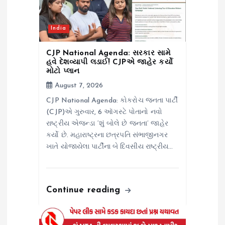
t
i
India
o
CJP National Agenda: સરકાર સામે
હવે દેશવ્યાપી લડાઈ! CJPએ જાહેર કર્યો
મોટો પ્લાન
n
August 7, 2026
CJP National Agenda: કોકરોચ જનતા પાર્ટી
(CJP)એ ગુરુવાર, 6 ઑગસ્ટે પોતાનો નવો
રાષ્ટ્રીય એજન્ડા ‘શું બોલે છે જનતા’ જાહેર
કર્યો છે. મહારાષ્ટ્રના છત્રપતિ સંભાજીનગર
ખાતે યોજાયેલા પાર્ટીના બે દિવસીય રાષ્ટ્રીય…
Continue reading