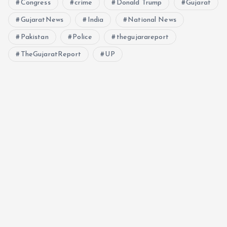
Congress
crime
Donald Trump
Gujarat
GujaratNews
India
National News
Pakistan
Police
thegujarareport
TheGujaratReport
UP