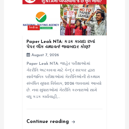
India
Paper Leak NTA: કડક કાયદા છતાં
પેપર લીક યથાવત! જવાબદાર કોણ?
August 7, 2026
Paper Leak NTA: જાહેર પરીક્ષાઓમાં
ગેરરીતિ અટકાવવા માટે કેન્દ્ર સરકાર દ્વારા
સાર્વજનિક પરીક્ષાઓમાં ગેરરીતિઓની રોકથામ
સંબંધિત સુધારા વિધેયક, 2026 લાવવામાં આવ્યો
છે. નવા સુધારાઓમાં ગેરરીતિ કરનારાઓ સામે
વધુ કડક કાર્યવાહી,…
Continue reading