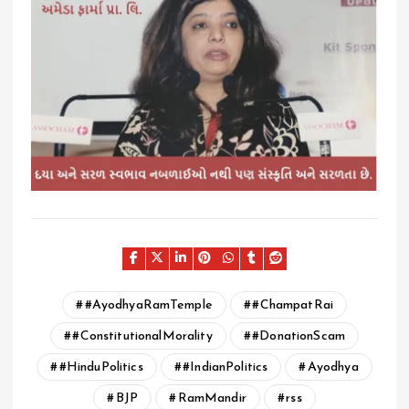
#AyodhyaRamTemple
#ChampatRai
#ConstitutionalMorality
#DonationScam
#HinduPolitics
#IndianPolitics
Ayodhya
BJP
RamMandir
rss