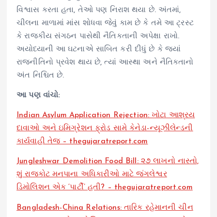
વિશ્વાસ કરતા હતા, તેઓ પણ નિરાશ થયા છે. અંતમાં,
ચીલના માળામાં માંસ શોધવા જેવું કામ છે કે તમે આ ટ્રસ્ટ
કે રાજકીય સંગઠન પાસેથી નૈતિકતાની અપેક્ષા રાખો.
અયોધ્યાની આ ઘટનાએ સાબિત કરી દીધું છે કે જ્યાં
રાજનીતિનો પ્રવેશ થાય છે, ત્યાં આસ્થા અને નૈતિકતાનો
અંત નિશ્ચિત છે.
આ પણ વાંચો:
Indian Asylum Application Rejection: ખોટા આશ્રય
દાવાઓ અને ઇમિગ્રેશન ફ્રોડ સામે કેનેડા-ન્યૂઝીલેન્ડની
કાર્યવાહી તેજ – thegujaratreport.com
Jungleshwar Demolition Food Bill: ૨૭ લાખનો નાસ્તો,
શું રાજકોટ મનપાના અધિકારીઓ માટે જંગલેશ્વર
ડિમોલિશન એક ‘પાર્ટી’ હતી? – thegujaratreport.com
Bangladesh-China Relations: તારિક રહેમાનની ચીન