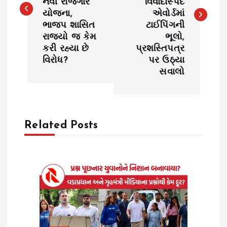
નવી રોજગાર
વિવાદાસ્પદ
યોજના,
એવોર્ડમાં
t
ભાજપ શાસિત
ટાઈપિંગની
રાજ્યો જ કેમ
ભૂલો,
n
કરી રહ્યા છે
પ્રશસ્તિપત્ર
વિરોધ?
પર ઉઠ્યા
a
સવાલો
v
i
Related Posts
g
a
t
i