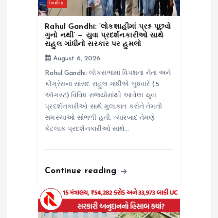
India
o
Rahul Gandhi: ‘લોકશાહીમાં પ્રશ્ન પૂછવો
n
ગુનો નથી’ — યુવા પ્રદર્શનકારીઓ સાથે
રાહુલ ગાંધીનો સરકાર પર હુમલો
August 6, 2026
Rahul Gandhi: લોકસભામાં વિપક્ષના નેતા અને
કોંગ્રેસના સાંસદ રાહુલ ગાંધીએ બુધવારે (5
ઑગસ્ટ) વિવિધ રાજ્યોમાંથી આવેલા યુવા
પ્રદર્શનકારીઓ સાથે મુલાકાત કરીને તેમની
સમસ્યાઓ સાંભળી હતી. ત્યારબાદ તેમણે
કેટલાક પ્રદર્શનકારીઓ સાથે…
Continue reading