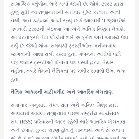
સામાજિક વર્તુળોમાં ભારે ચર્ચા જાગી છે. જોકે, ટ્રસ્ટ દ્વારા
હજુ સુધી આ રાજીનામાની સત્તાવાર પુષ્ટિ કરવામાં આવી
નથી, અને કહેવામાં આવી રહ્યું છે કે આગામી 11 જુલાઈએ
મળનારી ટ્રસ્ટની બેઠકમાં આ અંગે અંતિમ નિર્ણય લેવાશે.
આ ઘટનાક્રમે તેવા લોકોમાં ભારે આક્રોશ અને આશ્ચર્ય પેદા
કર્યું છે, જેઓ લાંબા સમયથી ટ્રસ્ટીઓના કર્તવ્યબોધ
જાગવાની આશા રાખી રહ્યા હતા. ગબનના આરોપો પછી
પણ જ્યારે ટ્રસ્ટીઓ પોતાના પદ પરથી હટવા તૈયાર
નહોતા, ત્યારે તેમની નૈતિકતા પર ગંભીર સવાલો ઉભા થયા
હતા.
નૈતિક આધારની માટીપલીદ અને આંતરિક ખેંચતાણ
સમાચાર અનુસાર, ચંપત રાય અને અનિલ મિશ્ર દ્વારા
આપવામાં આવેલા રાજીનામા પાછળ રાષ્ટ્રીય સ્વયંસેવક
સંઘ (RSS) પરિવારની અંદર રહેલી ભારે આંતરિક ખેંચતાણ
અને દબાણ મુખ્ય કારણ હોવાનું માનવામાં આવે છે. સવાલ
એ છે કે જો આટલો ગંભીર મામલો હતો, તો શરૂઆતથી જ