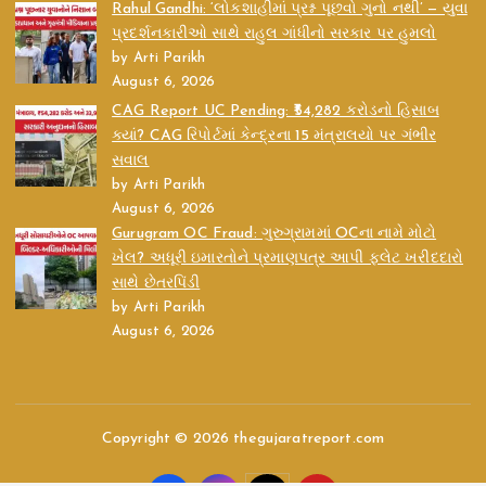
Rahul Gandhi: ‘લોકશાહીમાં પ્રશ્ન પૂછવો ગુનો નથી’ — યુવા
પ્રદર્શનકારીઓ સાથે રાહુલ ગાંધીનો સરકાર પર હુમલો
by Arti Parikh
August 6, 2026
CAG Report UC Pending: ₹54,282 કરોડનો હિસાબ
ક્યાં? CAG રિપોર્ટમાં કેન્દ્રના 15 મંત્રાલયો પર ગંભીર
સવાલ
by Arti Parikh
August 6, 2026
Gurugram OC Fraud: ગુરુગ્રામમાં OCના નામે મોટો
ખેલ? અધૂરી ઇમારતોને પ્રમાણપત્ર આપી ફ્લેટ ખરીદદારો
સાથે છેતરપિંડી
by Arti Parikh
August 6, 2026
Copyright © 2026 thegujaratreport.com