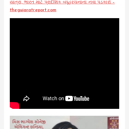
યાત્રા, ભારત માટે પ્રાદેશિક વ્યૂહરચનાના નવા પડકારો –
thegujaratreport.com