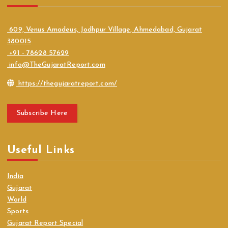
609, Venus Amadeus, Jodhpur Village, Ahmedabad, Gujarat
380015
+91 - 78628 57629
info@TheGujaratReport.com
https://thegujaratreport.com/
Subscribe Here
Useful Links
India
Gujarat
World
Sports
Gujarat Report Special