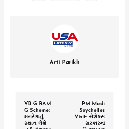
Arti Parikh
P
VB-G RAM
PM Modi
o
G Scheme:
Seychelles
મનરેગાનું
Visit: સેશેલ્સ
સ્થાન લેશે
સરકારના
s