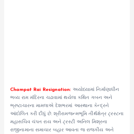
Champat Rai Resignation:
અયોધ્યામાં નિર્માણાધીન
ભવ્ય રામ મંદિરના ચઢાવામાં થયેલા કથિત ગબન અને
ભ્રષ્ટાચારના મામલાએ દેશભરમાં આસ્થાના કેન્દ્રને
આંદોલિત કરી દીધું છે. શ્રીરામજન્મભૂમિ તીર્થક્ષેત્ર ટ્રસ્ટના
મહાસચિવ ચંપત રાય અને ટ્રસ્ટી અનિલ મિશ્રના
રાજીનામાના સમાચાર બહાર આવતા જ રાજકીય અને