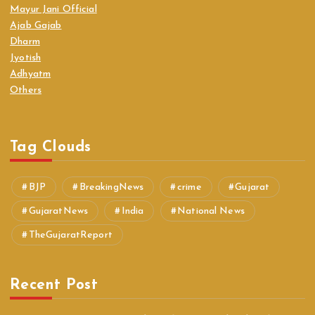
Mayur Jani Official
Ajab Gajab
Dharm
Jyotish
Adhyatm
Others
Tag Clouds
BJP
BreakingNews
crime
Gujarat
GujaratNews
India
National News
TheGujaratReport
Recent Post