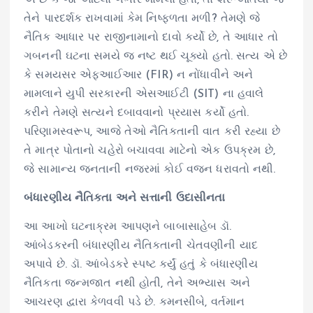
તેને પારદર્શક રાખવામાં કેમ નિષ્ફળતા મળી? તેમણે જે
નૈતિક આધાર પર રાજીનામાનો દાવો કર્યો છે, તે આધાર તો
ગબનની ઘટના સમયે જ નષ્ટ થઈ ચૂક્યો હતો. સત્ય એ છે
કે સમયસર એફઆઈઆર (FIR) ન નોંધાવીને અને
મામલાને યુપી સરકારની એસઆઈટી (SIT) ના હવાલે
કરીને તેમણે સત્યને દબાવવાનો પ્રયાસ કર્યો હતો.
પરિણામસ્વરૂપ, આજે તેઓ નૈતિકતાની વાત કરી રહ્યા છે
તે માત્ર પોતાનો ચહેરો બચાવવા માટેનો એક ઉપક્રમ છે,
જે સામાન્ય જનતાની નજરમાં કોઈ વજન ધરાવતો નથી.
બંધારણીય નૈતિકતા અને સત્તાની ઉદાસીનતા
આ આખો ઘટનાક્રમ આપણને બાબાસાહેબ ડૉ.
આંબેડકરની બંધારણીય નૈતિકતાની ચેતવણીની યાદ
અપાવે છે. ડૉ. આંબેડકરે સ્પષ્ટ કર્યું હતું કે બંધારણીય
નૈતિકતા જન્મજાત નથી હોતી, તેને અભ્યાસ અને
આચરણ દ્વારા કેળવવી પડે છે. કમનસીબે, વર્તમાન