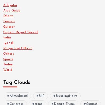
Adhyatm
Ajab Gajab
Dharm
Famous
Gujarat
Gujarat Report Special
India
Jyotish
Mayur Jani Official
Others
Sports
Today
World
Tag Clouds
Ahmedabad
BJP
BreakingNews
Congress
crime
Donald Trump
Gujarat