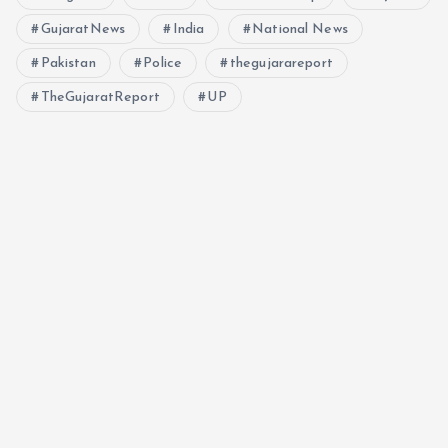
GujaratNews
India
National News
Pakistan
Police
thegujarareport
TheGujaratReport
UP