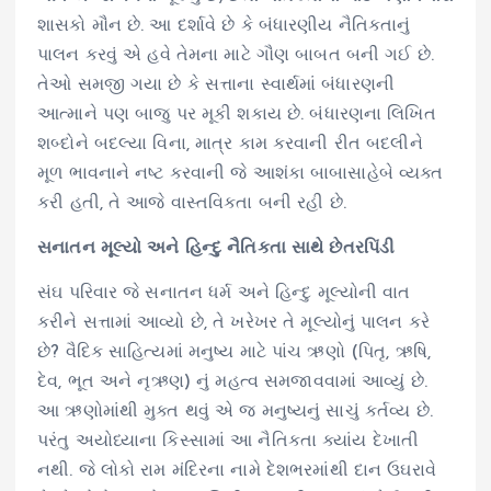
શાસકો મૌન છે. આ દર્શાવે છે કે બંધારણીય નૈતિકતાનું
પાલન કરવું એ હવે તેમના માટે ગૌણ બાબત બની ગઈ છે.
તેઓ સમજી ગયા છે કે સત્તાના સ્વાર્થમાં બંધારણની
આત્માને પણ બાજુ પર મૂકી શકાય છે. બંધારણના લિખિત
શબ્દોને બદલ્યા વિના, માત્ર કામ કરવાની રીત બદલીને
મૂળ ભાવનાને નષ્ટ કરવાની જે આશંકા બાબાસાહેબે વ્યક્ત
કરી હતી, તે આજે વાસ્તવિકતા બની રહી છે.
સનાતન મૂલ્યો અને હિન્દુ નૈતિકતા સાથે છેતરપિંડી
સંઘ પરિવાર જે સનાતન ધર્મ અને હિન્દુ મૂલ્યોની વાત
કરીને સત્તામાં આવ્યો છે, તે ખરેખર તે મૂલ્યોનું પાલન કરે
છે? વૈદિક સાહિત્યમાં મનુષ્ય માટે પાંચ ઋણો (પિતૃ, ઋષિ,
દેવ, ભૂત અને નૃઋણ) નું મહત્વ સમજાવવામાં આવ્યું છે.
આ ઋણોમાંથી મુક્ત થવું એ જ મનુષ્યનું સાચું કર્તવ્ય છે.
પરંતુ અયોધ્યાના કિસ્સામાં આ નૈતિકતા ક્યાંય દેખાતી
નથી. જે લોકો રામ મંદિરના નામે દેશભરમાંથી દાન ઉઘરાવે