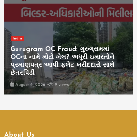
India
Gurugram OC Fraud: ગુરુગ્રામમાં
OCના નામે મોટો ખેલ? અધૂરી ઇમારતોને
પ્રમાણપત્ર આપી ફ્લેટ ખરીદદારો સાથે
છેતરપિંડી
August 6, 2026
9 views
About Us