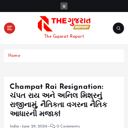
S
k
i
p
t
o
The Gujarat Report
c
o
n
Home
t
e
n
t
Champat Rai Resignation:
ચંપત રાય અને અનિલ મિશ્રનું
રાજીનામું, નૈતિકતા વગરના નૈતિક
આધારની મજાક!
India
June 29, 2026
0 Comments