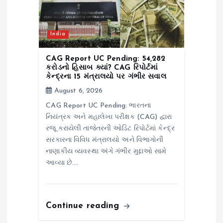
India
CAG Report UC Pending: ₹54,282
કરોડનો હિસાબ ક્યાં? CAG રિપોર્ટમાં
કેન્દ્રના 15 મંત્રાલયો પર ગંભીર સવાલ
August 6, 2026
CAG Report UC Pending: ભારતના
નિયંત્રક અને મહાલેખા પરીક્ષક (CAG) દ્વારા
રજૂ કરાયેલી તાજેતરની ઓડિટ રિપોર્ટમાં કેન્દ્ર
સરકારના વિવિધ મંત્રાલયો અને વિભાગોની
નાણાકીય વ્યવસ્થા અંગે ગંભીર મુદ્દાઓ સામે
આવ્યા છે.…
Continue reading