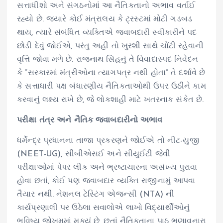
સત્તાધીશો અને સંગઠનોમાં આ નૈતિકતાનો અભાવ વર્તાઈ
રહ્યો છે. જ્યારે કોઈ મંત્રાલય કે ટ્રસ્ટમાં મોટી ગડબડ
થાય, ત્યારે સંબંધિત વ્યક્તિએ જવાબદારી સ્વીકારીને પદ
છોડી દેવું જોઈએ, પરંતુ અહીં તો ખુરશી સાથે ચોંટી રહેવાની
વૃત્તિ જોવા મળે છે. રાજનાથ સિંહનું તે વિવાદાસ્પદ નિવેદન
કે “સરકારમાં મંત્રીઓના ત્યાગપત્ર નથી હોતા” તે દર્શાવે છે
કે સત્તાધારી પક્ષ બંધારણીય નૈતિકતાઓથી ઉપર ઉઠીને કામ
કરવાનું લક્ષ્ય રાખે છે, જે લોકશાહી માટે ખતરનાક સંકેત છે.
પરીક્ષા તંત્ર અને નૈતિક જવાબદારીનો અભાવ
ધર્મેન્દ્ર પ્રધાનના તાજા પ્રકરણને જોઈએ તો નીટ-યુજી
(NEET-UG), સીબીએસઈ અને સીયુઈટી જેવી
પરીક્ષાઓમાં પેપર લીક અને ભ્રષ્ટાચારના અસંખ્ય પુરાવા
હોવા છતાં, કોઈ પણ જવાબદાર વ્યક્તિ રાજીનામું આપવા
તૈયાર નથી. નેશનલ ટેસ્ટિંગ એજન્સી (NTA) ની
કાર્યપ્રણાલી પર ઉઠેલા સવાલોએ લાખો વિદ્યાર્થીઓનું
ભવિષ્ય જોખમમાં મૂક્યું છે, છતાં નૈતિકતાના પાઠ ભણાવનારા