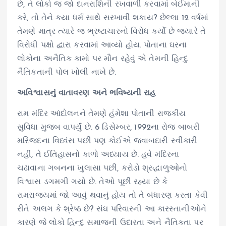
છે, તે લોકો જ જો દાનરાશિની રખવાળી કરવામાં બેઈમાની
કરે, તો તેને કયા ધર્મ સાથે સરખાવી શકાય? છેલ્લા 12 વર્ષમાં
તેમણે માત્ર ત્યારે જ ભ્રષ્ટાચારનો વિરોધ કર્યો છે જ્યારે તે
વિરોધી પક્ષો દ્વારા કરવામાં આવ્યો હોય. પોતાના ઘરના
લોકોના અનૈતિક કામો પર મૌન રહેવું એ તેમની હિન્દુ
નૈતિકતાની પોલ ખોલી નાખે છે.
અવિશ્વાસનું વાતાવરણ અને ભવિષ્યની રાહ
રામ મંદિર આંદોલનને તેમણે હંમેશા પોતાની રાજકીય
સુવિધા મુજબ વાપર્યું છે. 6 ડિસેમ્બર, 1992ના રોજ બાબરી
મસ્જિદના વિધ્વંસ પછી પણ કોઈએ જવાબદારી સ્વીકારી
નહીં, તે ઈતિહાસનો કાળો અધ્યાય છે. હવે મંદિરના
ચઢાવાના ગબનના ખુલાસા પછી, કરોડો શ્રદ્ધાળુઓનો
વિશ્વાસ ડગમગી ગયો છે. તેઓ પૂછી રહ્યા છે કે
રામરાજ્યમાં જો આવું થવાનું હોય તો તે બંધારણ કરતા કેવી
રીતે અલગ કે શ્રેષ્ઠ છે? સંઘ પરિવારની આ કારસ્તાનીઓને
કારણે જે લોકો હિન્દુ સમાજની ઉદારતા અને નૈતિકતા પર