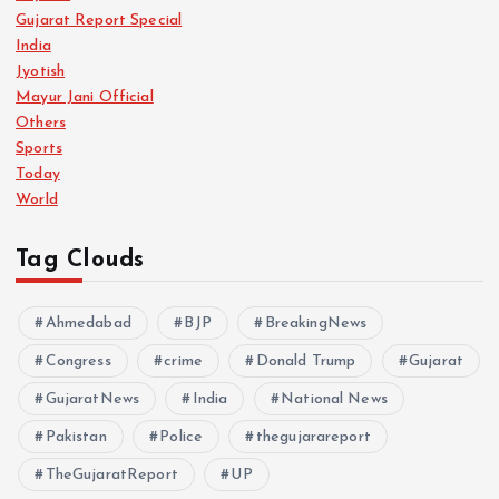
Gujarat Report Special
India
Jyotish
Mayur Jani Official
Others
Sports
Today
World
Tag Clouds
Ahmedabad
BJP
BreakingNews
Congress
crime
Donald Trump
Gujarat
GujaratNews
India
National News
Pakistan
Police
thegujarareport
TheGujaratReport
UP