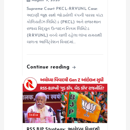
August 9, 2026
Supreme Court PKCL-RRVUNL Case:
અદાણી જૂથ સાથે જોડાયેલી કંપની પારસા કાંટા
કોલિયરીઝ લિમિટેડ (PKCL) અને રાજસ્થાન
રાજ્ય વિદ્યુત ઉત્પાદન નિગમ લિમિટેડ
(RRVUNL) વચ્ચે ચાલી રહેલા લાંબા સમયથી
ચાલતા આર્બિટ્રેશન વિવાદમાં…
Continue reading
India
RSS BJP Strategy: અયોધ્યા વિવાદથી