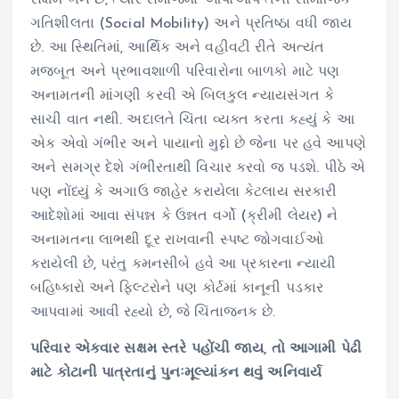
ગતિશીલતા (Social Mobility) અને પ્રતિષ્ઠા વધી જાય
છે. આ સ્થિતિમાં, આર્થિક અને વહીવટી રીતે અત્યંત
મજબૂત અને પ્રભાવશાળી પરિવારોના બાળકો માટે પણ
અનામતની માંગણી કરવી એ બિલકુલ ન્યાયસંગત કે
સાચી વાત નથી. અદાલતે ચિંતા વ્યક્ત કરતા કહ્યું કે આ
એક એવો ગંભીર અને પાયાનો મુદ્દો છે જેના પર હવે આપણે
અને સમગ્ર દેશે ગંભીરતાથી વિચાર કરવો જ પડશે. પીઠે એ
પણ નોંધ્યું કે અગાઉ જાહેર કરાયેલા કેટલાય સરકારી
આદેશોમાં આવા સંપન્ન કે ઉન્નત વર્ગો (ક્રીમી લેયર) ને
અનામતના લાભથી દૂર રાખવાની સ્પષ્ટ જોગવાઈઓ
કરાયેલી છે, પરંતુ કમનસીબે હવે આ પ્રકારના ન્યાયી
બહિષ્કારો અને ફિલ્ટરોને પણ કોર્ટમાં કાનૂની પડકાર
આપવામાં આવી રહ્યો છે, જે ચિંતાજનક છે.
પરિવાર એકવાર સક્ષમ સ્તરે પહોંચી જાય, તો આગામી પેઢી
માટે કોટાની પાત્રતાનું પુનઃમૂલ્યાંકન થવું અનિવાર્ય