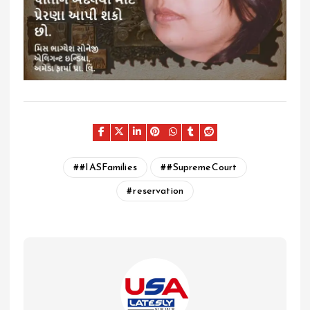
#IASFamilies
#SupremeCourt
reservation