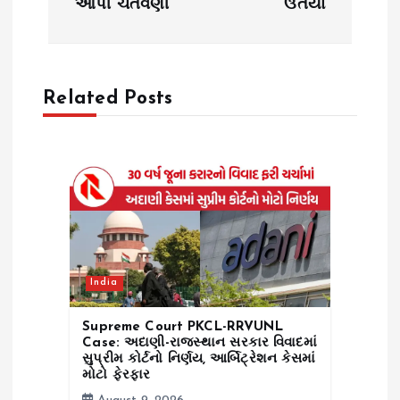
આપી ચેતવણી
ઉતર્યા
v
i
Related Posts
g
a
t
i
o
India
n
Supreme Court PKCL-RRVUNL
Case: અદાણી-રાજસ્થાન સરકાર વિવાદમાં
સુપ્રીમ કોર્ટનો નિર્ણય, આર્બિટ્રેશન કેસમાં
મોટો ફેરફાર