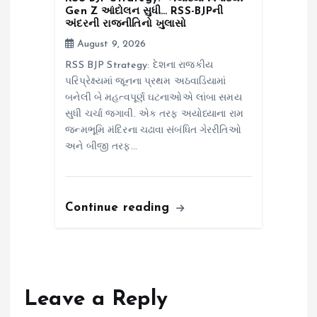
Gen Z આંદોલન સુધી… RSS-BJPની
અંદરની રાજનીતિનો ખુલાસો
August 9, 2026
RSS BJP Strategy: દેશના રાજકીય
પરિપ્રેક્ષ્યમાં જૂનના પ્રથમ અઠવાડિયામાં
બનેલી બે મહત્વપૂર્ણ ઘટનાઓએ લાંબા સમય
સુધી ચર્ચા જગાવી. એક તરફ અયોધ્યાના રામ
જન્મભૂમિ મંદિરના ચઢાવા સંબંધિત ગેરરીતિઓ
અને બીજી તરફ…
Continue reading
Leave a Reply