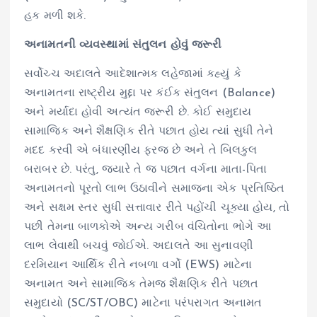
હક મળી શકે.
અનામતની વ્યવસ્થામાં સંતુલન હોવું જરૂરી
સર્વોચ્ચ અદાલતે આદેશાત્મક લહેજામાં કહ્યું કે
અનામતના રાષ્ટ્રીય મુદ્દા પર કંઈક સંતુલન (Balance)
અને મર્યાદા હોવી અત્યંત જરૂરી છે. કોઈ સમુદાય
સામાજિક અને શૈક્ષણિક રીતે પછાત હોય ત્યાં સુધી તેને
મદદ કરવી એ બંધારણીય ફરજ છે અને તે બિલકુલ
બરાબર છે. પરંતુ, જ્યારે તે જ પછાત વર્ગના માતા-પિતા
અનામતનો પૂરતો લાભ ઉઠાવીને સમાજના એક પ્રતિષ્ઠિત
અને સક્ષમ સ્તર સુધી સત્તાવાર રીતે પહોંચી ચૂક્યા હોય, તો
પછી તેમના બાળકોએ અન્ય ગરીબ વંચિતોના ભોગે આ
લાભ લેવાથી બચવું જોઈએ. અદાલતે આ સુનાવણી
દરમિયાન આર્થિક રીતે નબળા વર્ગો (EWS) માટેના
અનામત અને સામાજિક તેમજ શૈક્ષણિક રીતે પછાત
સમુદાયો (SC/ST/OBC) માટેના પરંપરાગત અનામત