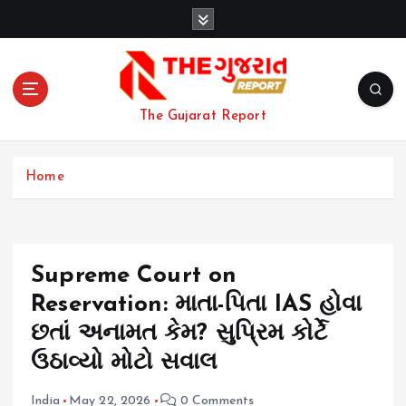
S
k
i
p
t
o
The Gujarat Report
c
o
n
Home
t
e
n
t
Supreme Court on
Reservation: માતા-પિતા IAS હોવા
છતાં અનામત કેમ? સુપ્રિમ કોર્ટે
ઉઠાવ્યો મોટો સવાલ
India
May 22, 2026
0 Comments