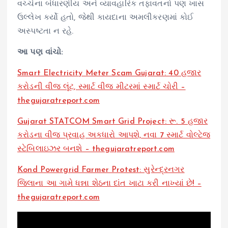
વચ્ચેના બંધારણીય અને વ્યાવહારિક તફાવતનો પણ ખાસ
ઉલ્લેખ કર્યો હતો, જેથી કાયદાના અમલીકરણમાં કોઈ
અસ્પષ્ટતા ન રહે.
આ પણ વાંચો:
Smart Electricity Meter Scam Gujarat: 40 હજાર
કરોડની વીજ લૂંટ, સ્માર્ટ વીજ મીટરમાં સ્માર્ટ ચોરી –
thegujaratreport.com
Gujarat STATCOM Smart Grid Project: રૂ. 5 હજાર
કરોડના વીજ પ્રવાહ અકધારો આપશે, નવા 7 સ્માર્ટ વોલ્ટેજ
સ્ટેબિલાઇઝર બનશે – thegujaratreport.com
Kond Powergrid Farmer Protest: સુરેન્દ્રનગર
જિલાના આ ગામે ધન્ના શેઠના દાંત ખાટા કરી નાખ્યાં છે! –
thegujaratreport.com