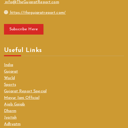
info@TheGujaratReport.com
https://thegujaratreport.com/
Subscribe Here
Useful Links
India
Gujarat
World
Sports
Gujarat Report Special
Mayur Jani Official
Ajab Gajab
Dharm
Jyotish
Adhyatm