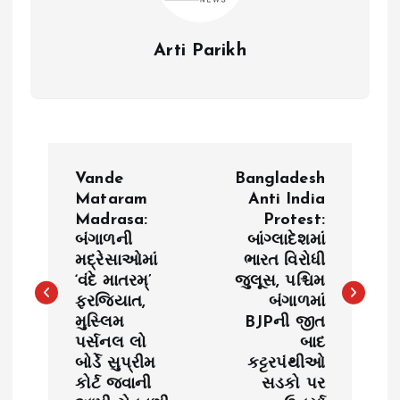
Arti Parikh
P
Vande
Bangladesh
o
Mataram
Anti India
Madrasa:
Protest:
બંગાળની
બાંગ્લાદેશમાં
s
મદ્રેસાઓમાં
ભારત વિરોધી
‘વંદે માતરમ્’
જુલૂસ, પશ્ચિમ
t
ફરજિયાત,
બંગાળમાં
મુસ્લિમ
BJPની જીત
n
પર્સનલ લો
બાદ
બોર્ડે સુપ્રીમ
કટ્ટરપંથીઓ
a
કોર્ટ જવાની
સડકો પર