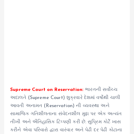
Supreme Court on Reservation:
ભારતની સર્વોચ્ચ
અદાલતે (Supreme Court) શુક્રવારે દેશમાં વર્ષોથી ચાલી
આવતી અનામત (Reservation) ની વ્યવસ્થા અને
સામાજિક ગતિશીલતાના સંવેદનશીલ મુદ્દા પર એક અત્યંત
તીખી અને ઐતિહાસિક ટિપ્પણી કરી છે. સુપ્રિમ કોર્ટે ખાસ
કરીને એવા પરિવારો દ્વારા વારંવાર અને પેઢી દર પેઢી કોટાના