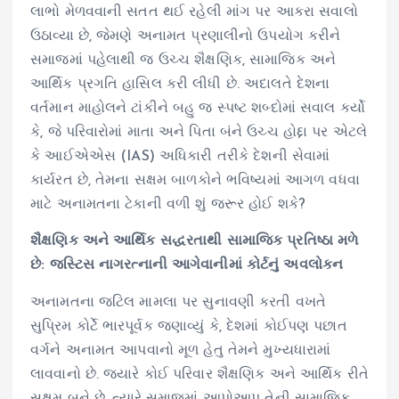
લાભો મેળવવાની સતત થઈ રહેલી માંગ પર આકરા સવાલો
ઉઠાવ્યા છે, જેમણે અનામત પ્રણાલીનો ઉપયોગ કરીને
સમાજમાં પહેલાથી જ ઉચ્ચ શૈક્ષણિક, સામાજિક અને
આર્થિક પ્રગતિ હાસિલ કરી લીધી છે. અદાલતે દેશના
વર્તમાન માહોલને ટાંકીને બહુ જ સ્પષ્ટ શબ્દોમાં સવાલ કર્યો
કે, જે પરિવારોમાં માતા અને પિતા બંને ઉચ્ચ હોદ્દા પર એટલે
કે આઈએએસ (IAS) અધિકારી તરીકે દેશની સેવામાં
કાર્યરત છે, તેમના સક્ષમ બાળકોને ભવિષ્યમાં આગળ વધવા
માટે અનામતના ટેકાની વળી શું જરૂર હોઈ શકે?
શૈક્ષણિક અને આર્થિક સદ્ધરતાથી સામાજિક પ્રતિષ્ઠા મળે
છે: જસ્ટિસ નાગરત્નાની આગેવાનીમાં કોર્ટનું અવલોકન
અનામતના જટિલ મામલા પર સુનાવણી કરતી વખતે
સુપ્રિમ કોર્ટે ભારપૂર્વક જણાવ્યું કે, દેશમાં કોઈપણ પછાત
વર્ગને અનામત આપવાનો મૂળ હેતુ તેમને મુખ્યધારામાં
લાવવાનો છે. જ્યારે કોઈ પરિવાર શૈક્ષણિક અને આર્થિક રીતે
સક્ષમ બને છે, ત્યારે સમાજમાં આપોઆપ તેની સામાજિક