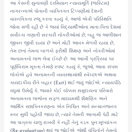
આ કેસની સુનાવણી દરમિયાન ન્યાયમૂર્તિ (જસ્ટિસ)
નાગરત્નાએ પોતાની વ્યક્તિગત ટિપ્પણીમાં દેશની
વાસ્તવિકતા રજૂ કરતા કહ્યું કે, આજે એવી પરિસ્થિતિ
જોવા મળી રહી છે કે જ્યાં વિદ્યાર્થીઓના માતા-પિતા દેશમાં
સર્વોચ્ચ ગણાતી સરકારી નોકરીઓમાં છે, બહુ જ આલીશાન
જીવન જીવી રહ્યા છે અને મોટી આવક મેળવી રહ્યા છે,
તેમ છતાં તેમના બાળકો ફરીથી શિક્ષણ અને નોકરીઓમાં
અનામતનો લાભ લેવા ઈચ્છે છે. આ આખી પ્રક્રિયા પર
પૂર્ણવિરામ મૂકતા તેમણે સ્પષ્ટ કહ્યું કે, જુઓ, આવા સંપન્ન
લોકોએ હવે અનામતની વ્યવસ્થામાંથી સ્વેચ્છાએ અથવા
કાયદાકીય રીતે બહાર (Exit) થઈ જવું જોઈએ. ન્યાયપીઠે
વધુમાં ઉમેર્યું કે, જ્યારે કોઈ ચોક્કસ સમુદાયના પરિવારો
અનામતના લાભોના સફળ માધ્યમથી શૈક્ષણિક અને
આર્થિક સશક્તિકરણના એક નિશ્ચિત અને સન્માનજનક
સ્તર સુધી પહોંચી જાય છે, ત્યારે તેમની આગામી પેઢી માટે
આ પાત્રતા ચાલુ રાખવી કે નહીં તેનું કડક પુનઃમૂલ્યાંકન
(Re-evaluation) થવું જ જોઈએ, જેથી વંચિતોને તેમનો