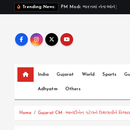
S
P
M
M
o
d
i
:
ભ
ર
ત
મ
ન
ત
ઓ
ન
“
ટ
સ
ડ
”
Trending News:
k
i
p
t
o
c
o
n
t
India
Gujarat
World
Sports
Gu
e
Adhyatm
Others
n
t
Home
Gujarat CM: આનંદીબેન પટેલને ઉથલાવીને વિજય