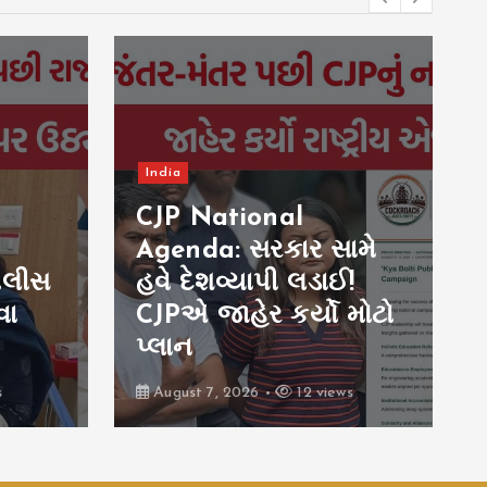
India
CJP National
Agenda: સરકાર સામે
પોલીસ
હવે દેશવ્યાપી લડાઈ!
વા
CJPએ જાહેર કર્યો મોટો
પ્લાન
s
August 7, 2026
12 views