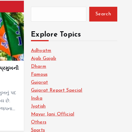
Search
Explore Topics
Adhyatm
Ajab Gajab
Dharm
પ્રમુખની
Famous
Gujarat
Gujarat Report Special
ુખનું પદ
India
ોય છે.
Jyotish
 ભાજપના…
Mayur Jani Official
Others
Sports