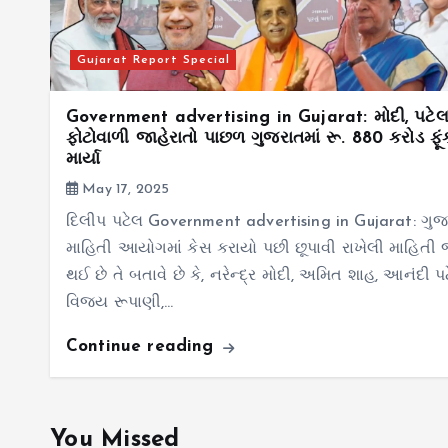
Gujarat Report Special
Government advertising in Gujarat: મોદી, પટે
ફોટોવાળી જાહેરાતો પાછળ ગુજરાતમાં રૂ. 880 કરોડ ફૂં
માર્યા
May 17, 2025
દિલીપ પટેલ Government advertising in Gujarat: ગુ
માહિતી આયોગમાં કેસ કરાયો પછી છૂપાવી રાખેલી માહિતી 
થઈ છે તે બતાવે છે કે, નરેન્દ્ર મોદી, અમિત શાહ, આનંદી પ
વિજય રૂપાણી,…
Continue reading
You Missed