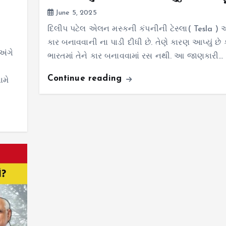
June 5, 2025
દિલીપ પટેલ એલન મસ્કની કંપનીની ટેસ્લા( Tesla ) 
કાર બનાવવાની ના પાડી દીધી છે. તેણે કારણ આપ્યું છે ક
અંગે
ભારતમાં તેને કાર બનાવવામાં રસ નથી. આ જાણકારી…
Continue reading
ામે