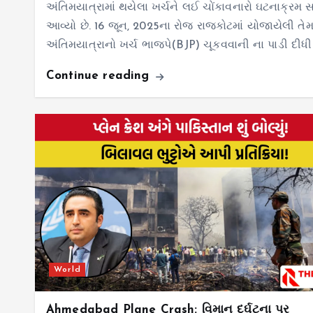
અંતિમયાત્રામાં થયેલા ખર્ચને લઈ ચોંકાવનારો ઘટનાક્રમ સ
આવ્યો છે. 16 જૂન, 2025ના રોજ રાજકોટમાં યોજાયેલી તે
અંતિમયાત્રાનો ખર્ચ ભાજપે(BJP) ચૂકવવાની ના પાડી દીધી
Continue reading
World
Ahmedabad Plane Crash: વિમાન દુર્ઘટના પર