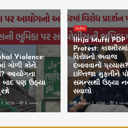
India
Iltija Mufti PDP
Protest: કાશ્મીરમાં
hal Violence:
વિરોધનો અવાજ
ાં ગોળી કોને
દબાવવાનો પ્રયાસ?
ી? આયોગના
ઇલ્તિજા મુફ્તીને 
ો બાદ પણ ઉઠ્યા
સમન્સથી ઉઠ્યા ન
શ્નો
સવાલો
 7, 2026
8 views
August 7, 2026
8 view