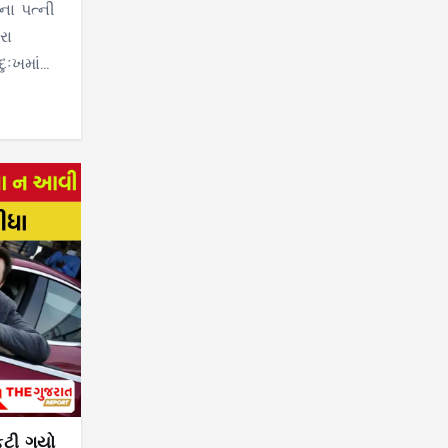
ના પત્ની
રા
ુઃખમાં…
ફૂટી ગયો