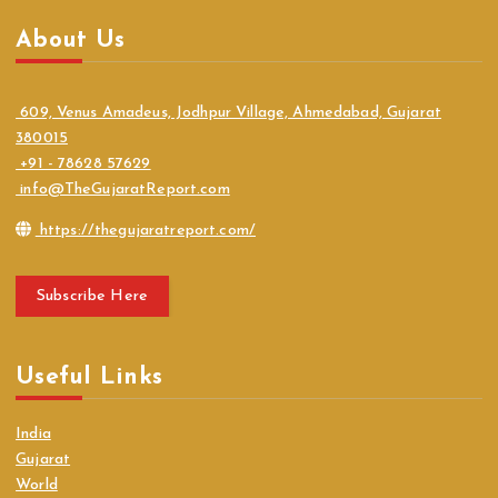
About Us
609, Venus Amadeus, Jodhpur Village, Ahmedabad, Gujarat
380015
+91 - 78628 57629
info@TheGujaratReport.com
https://thegujaratreport.com/
Subscribe Here
Useful Links
India
Gujarat
World