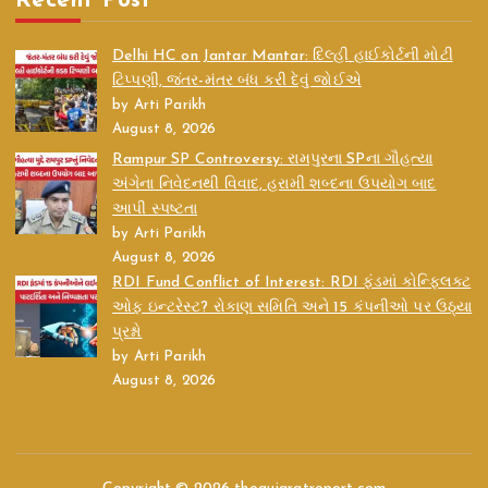
Recent Post
Delhi HC on Jantar Mantar: દિલ્હી હાઈકોર્ટની મોટી
ટિપ્પણી, જંતર-મંતર બંધ કરી દેવું જોઈએ
by Arti Parikh
August 8, 2026
Rampur SP Controversy: રામપુરના SPના ગૌહત્યા
અંગેના નિવેદનથી વિવાદ, હરામી શબ્દના ઉપયોગ બાદ
આપી સ્પષ્ટતા
by Arti Parikh
August 8, 2026
RDI Fund Conflict of Interest: RDI ફંડમાં કોન્ફ્લિક્ટ
ઓફ ઇન્ટરેસ્ટ? રોકાણ સમિતિ અને 15 કંપનીઓ પર ઉઠ્યા
પ્રશ્નો
by Arti Parikh
August 8, 2026