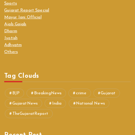
Sports
Gujarat Report Special
Mayur Jani Official
Ajab Gajab
Dharm
Jyotish
Adhyatm
Others
Tag Clouds
BJP
BreakingNews
crime
Gujarat
GujaratNews
India
National News
TheGujaratReport