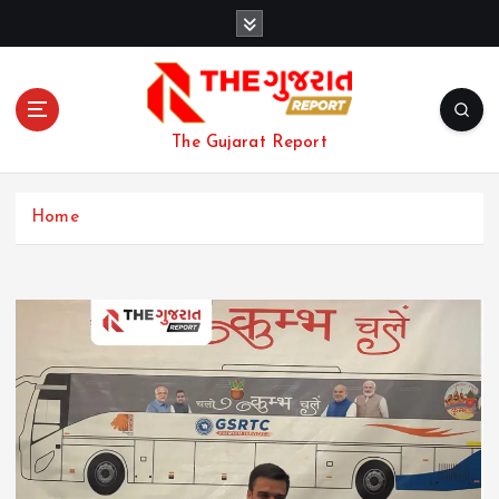
S
k
i
p
t
o
The Gujarat Report
c
o
n
Home
t
e
n
t