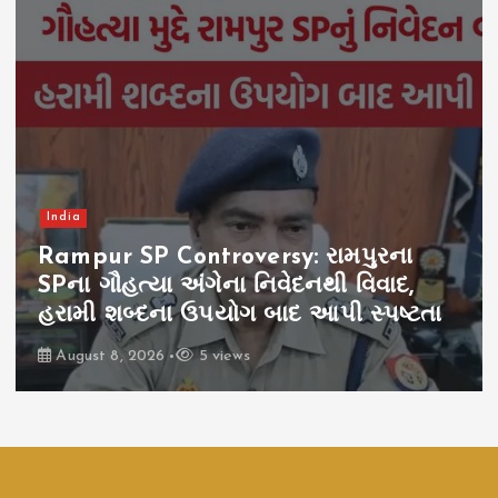
India
Rampur SP Controversy: રામપુરના
SPના ગૌહત્યા અંગેના નિવેદનથી વિવાદ,
હરામી શબ્દના ઉપયોગ બાદ આપી સ્પષ્ટતા
August 8, 2026
5 views