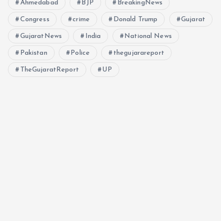
Ahmedabad
BJP
BreakingNews
Congress
crime
Donald Trump
Gujarat
GujaratNews
India
National News
Pakistan
Police
thegujarareport
TheGujaratReport
UP