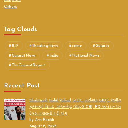
Adhyatm
Others
Tag Clouds
BJP
BreakingNews
crime
Gujarat
GujaratNews
India
National News
TheGujaratReport
Recent Post
Shaktisinh Gohil Valsad GIDC: સરીગામ GIDC જમીન
ફાળવણી વિવાદ, શક્તિસિંહ ગોહિલે CBI, ED અને ઇન્કમ
ટેક્સ તપાસની કરી માંગ
by Arti Parikh
August 6, 2026