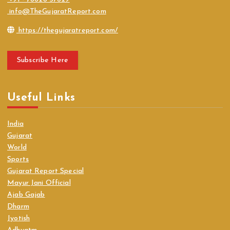
info@TheGujaratReport.com
https://thegujaratreport.com/
Subscribe Here
Useful Links
India
Gujarat
World
Sports
Gujarat Report Special
Mayur Jani Official
Ajab Gajab
Dharm
Jyotish