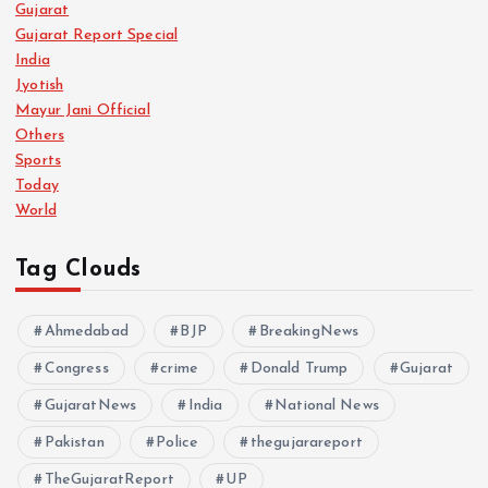
Gujarat
Gujarat Report Special
India
Jyotish
Mayur Jani Official
Others
Sports
Today
World
Tag Clouds
Ahmedabad
BJP
BreakingNews
Congress
crime
Donald Trump
Gujarat
GujaratNews
India
National News
Pakistan
Police
thegujarareport
TheGujaratReport
UP