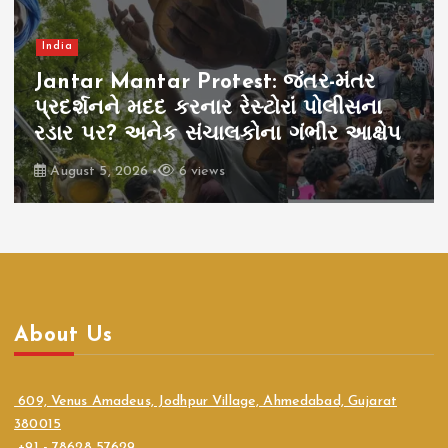
India
Jantar Mantar Protest: જંતર-મંતર
પ્રદર્શનને મદદ કરનાર રેસ્ટોરાં પોલીસના
રડાર પર? અનેક સંચાલકોના ગંભીર આક્ષેપ
August 5, 2026
6 views
About Us
609, Venus Amadeus, Jodhpur Village, Ahmedabad, Gujarat
380015
+91 - 78628 57629