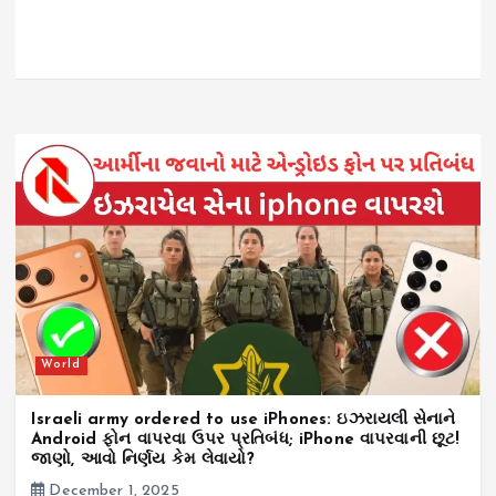
World
Israeli army ordered to use iPhones: ઇઝરાયલી સેનાને
Android ફોન વાપરવા ઉપર પ્રતિબંધ; iPhone વાપરવાની છૂટ!
જાણો, આવો નિર્ણય કેમ લેવાયો?
December 1, 2025