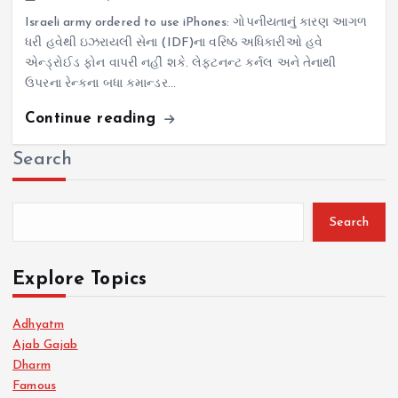
Israeli army ordered to use iPhones: ગોપનીયતાનું કારણ આગળ
ધરી હવેથી ઇઝરાયલી સેના (IDF)ના વરિષ્ઠ અધિકારીઓ હવે
એન્ડ્રોઈડ ફોન વાપરી નહીં શકે. લેફ્ટનન્ટ કર્નલ અને તેનાથી
ઉપરના રેન્કના બધા કમાન્ડર…
Continue reading
Search
Search
Explore Topics
Adhyatm
Ajab Gajab
Dharm
Famous