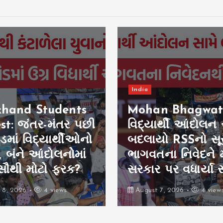
India
khand Students
Mohan Bhagwat
st: જંતર-મંતર પછી
વિદ્યાર્થી આંદોલન 
ડમાં વિદ્યાર્થીઓનો
બદલાયો RSSનો સૂ
 બંને આંદોલનોમાં
ભાગવતના નિવેદને 
ે સૌથી મોટો ફરક?
સરકાર પર વધાર્યા
 8, 2026
4 views
August 7, 2026
4 view