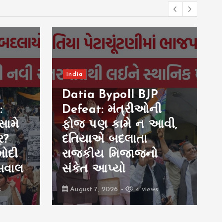
India
Datia Bypoll BJP
:
Defeat: મંત્રીઓની
સામે
ફોજ પણ કામે ન આવી,
ર?
દતિયાએ બદલાતા
મોદી
રાજકીય મિજાજનો
 સવાલ
સંકેત આપ્યો
s
August 7, 2026
4 views