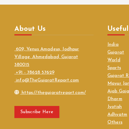
About Us
Useful
India
609, Venus Amadeus, Jodhpur
Gujarat
Village, Ahmedabad, Gujarat
World
380015
Sports
+91 - 78628 57629
Gujarat R
info@TheGujaratReport.com
Mayur Jan
Ajab Gaj
https://thegujaratreport.com/
Dharm
Jyotish
Subscribe Here
Adhyatm
Others