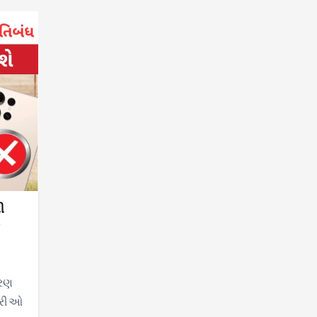
ી
e
ારણ
ારીઓ