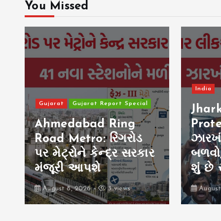
You Missed
India
Gujarat
Gujarat Report Special
Jhar
Ahmedabad Ring
Prote
Road Metro: રિંગરોડ
ઝારખં
પર મેટ્રોને કેન્દ્ર સરકાર
બળવો,
મંજૂરી આપશે
શું છ
August 8, 2026
3 views
August