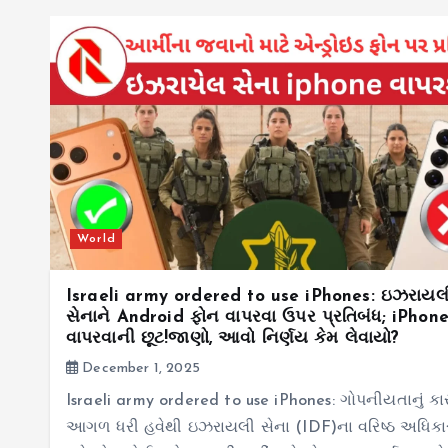
World
Israeli army ordered to use iPhones: ઇઝરાયલ
સેનાને Android ફોન વાપરવા ઉપર પ્રતિબંધ; iPhon
વાપરવાની છૂટ!જાણો, આવો નિર્ણય કેમ લેવાયો?
December 1, 2025
Israeli army ordered to use iPhones: ગોપનીયતાનું ક
આગળ ધરી હવેથી ઇઝરાયલી સેના (IDF)ના વરિષ્ઠ અધિક