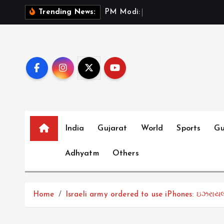
S
P
M
M
o
d
i
:
ભ
ર
ત
મ
Trending News:
k
i
p
t
o
c
o
n
t
India
Gujarat
World
Sports
Gu
e
Adhyatm
Others
n
t
Home
Israeli army ordered to use iPhones: ઇઝરાયલી