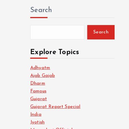
Search
Search
Explore Topics
Adhyatm
Ajab Gajab
Dharm
Famous
Gujarat
Gujarat Report Special
India
Jyotish