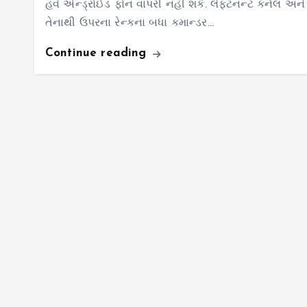
હવે એન્ડ્રોઈડ ફોન વાપરી નહીં શકે. લેફ્ટનન્ટ કર્નલ અને
તેનાથી ઉપરના રેન્કના બધા કમાન્ડર…
Continue reading