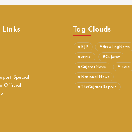
 Links
Tag Clouds
BJP
BreakingNews
crime
Gujarat
GujaratNews
India
National News
eport Special
i Official
TheGujaratReport
ab