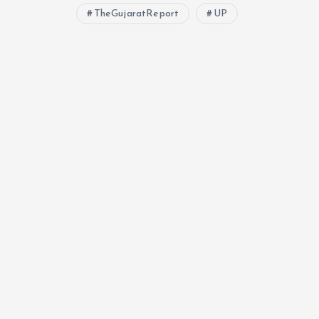
TheGujaratReport
UP