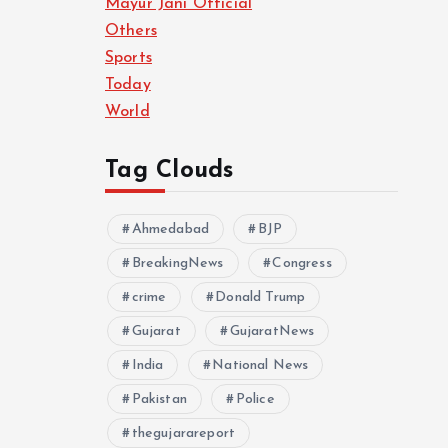
Mayur Jani Official
Others
Sports
Today
World
Tag Clouds
Ahmedabad
BJP
BreakingNews
Congress
crime
Donald Trump
Gujarat
GujaratNews
India
National News
Pakistan
Police
thegujarareport