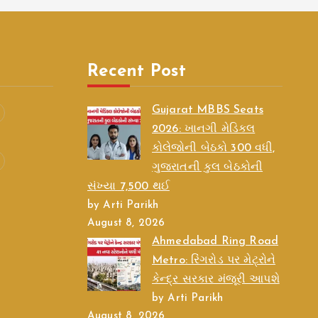
Recent Post
Gujarat MBBS Seats
2026: ખાનગી મેડિકલ
કોલેજોની બેઠકો 300 વધી,
ગુજરાતની કુલ બેઠકોની
સંખ્યા 7,500 થઈ
by Arti Parikh
August 8, 2026
Ahmedabad Ring Road
Metro: રિંગરોડ પર મેટ્રોને
કેન્દ્ર સરકાર મંજૂરી આપશે
by Arti Parikh
August 8, 2026