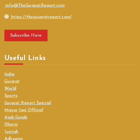
info@TheGujaratReport.com
https://thegujaratreport.com/
Subscribe Here
Useful Links
India
Gujarat
World
Sports
Gujarat Report Special
Mayur Jani Official
Ajab Gajab
Dharm
Jyotish
Adhyatm