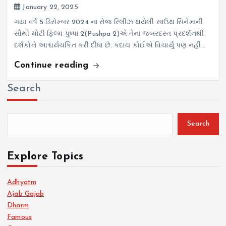
January 22, 2025
ગયા વર્ષે 5 ડિસેમ્બર 2024 ના રોજ રિલીઝ થયેલી સાઉથ સિનેમાની
સૌથી મોટી ફિલ્મ પુષ્પા 2(Pushpa 2)એ તેના જબરદસ્ત પ્રદર્શનથી
દર્શકોને આશ્ચર્યચકિત કરી દીધા છે. કદાચ કોઈએ વિચાર્યું પણ નહીં…
Continue reading
Search
Search
Explore Topics
Adhyatm
Ajab Gajab
Dharm
Famous