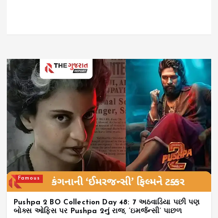
Famous
Pushpa 2 BO Collection Day 48: 7 અઠવાડિયા પછી પણ
બોક્સ ઓફિસ પર Pushpa 2નું રાજ, ‘ઇમર્જન્સી’ પાછળ