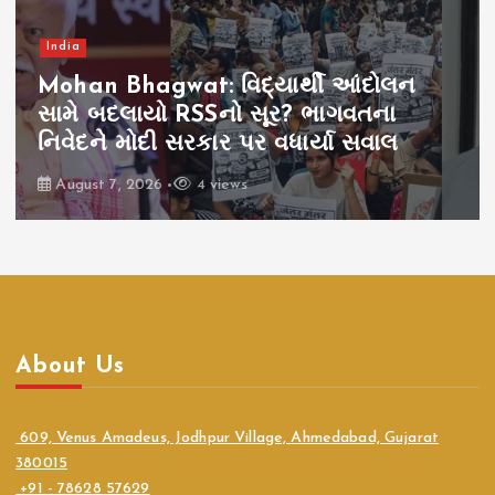
India
Mohan Bhagwat: વિદ્યાર્થી આંદોલન
સામે બદલાયો RSSનો સૂર? ભાગવતના
નિવેદને મોદી સરકાર પર વધાર્યા સવાલ
August 7, 2026
4 views
About Us
609, Venus Amadeus, Jodhpur Village, Ahmedabad, Gujarat
380015
+91 - 78628 57629