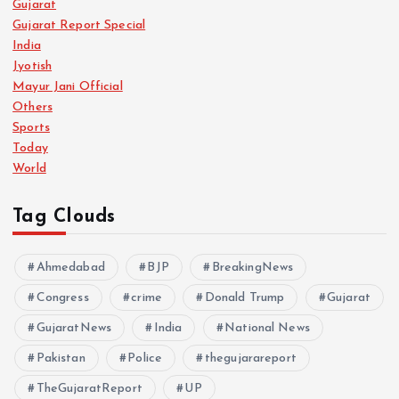
Gujarat
Gujarat Report Special
India
Jyotish
Mayur Jani Official
Others
Sports
Today
World
Tag Clouds
Ahmedabad
BJP
BreakingNews
Congress
crime
Donald Trump
Gujarat
GujaratNews
India
National News
Pakistan
Police
thegujarareport
TheGujaratReport
UP