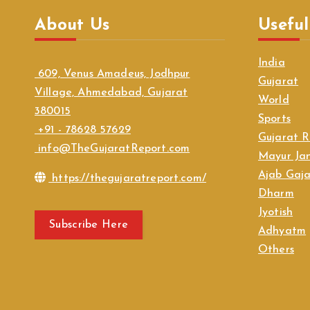
About Us
Useful
India
609, Venus Amadeus, Jodhpur
Gujarat
Village, Ahmedabad, Gujarat
World
380015
Sports
+91 - 78628 57629
Gujarat R
info@TheGujaratReport.com
Mayur Jan
Ajab Gaj
https://thegujaratreport.com/
Dharm
Jyotish
Subscribe Here
Adhyatm
Others