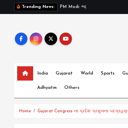
S
P
M
M
o
d
i
:
ભ
ર
ત
મ
Trending News:
k
i
p
t
o
c
o
n
t
India
Gujarat
World
Sports
Gu
e
Adhyatm
Others
n
t
Home
Gujarat Congress ના પ્રદેશ પ્રમુખના પદગ્રહણ