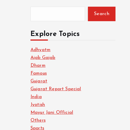
Search
Explore Topics
Adhyatm
Ajab Gajab
Dharm
Famous
Gujarat
Gujarat Report Special
India
Jyotish
Mayur Jani Official
Others
Sports