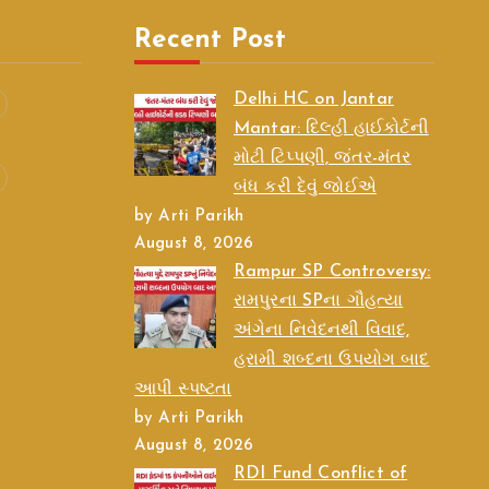
Recent Post
Delhi HC on Jantar
Mantar: દિલ્હી હાઈકોર્ટની
મોટી ટિપ્પણી, જંતર-મંતર
બંધ કરી દેવું જોઈએ
by Arti Parikh
August 8, 2026
Rampur SP Controversy:
રામપુરના SPના ગૌહત્યા
અંગેના નિવેદનથી વિવાદ,
હરામી શબ્દના ઉપયોગ બાદ
આપી સ્પષ્ટતા
by Arti Parikh
August 8, 2026
RDI Fund Conflict of