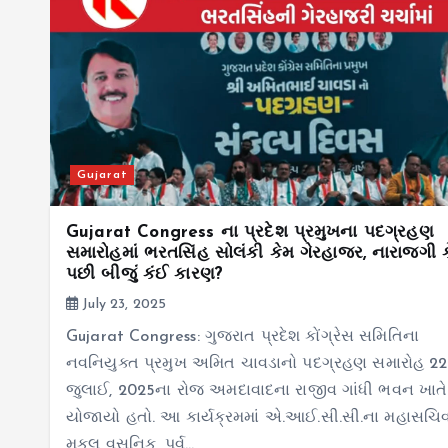
Gujarat
Gujarat Congress ના પ્રદેશ પ્રમુખના પદગ્રહણ
સમારોહમાં ભરતસિંહ સોલંકી કેમ ગેરહાજર, નારાજગી ક
પછી બીજું કંઈ કારણ?
July 23, 2025
Gujarat Congress: ગુજરાત પ્રદેશ કોંગ્રેસ સમિતિના
નવનિયુક્ત પ્રમુખ અમિત ચાવડાનો પદગ્રહણ સમારોહ 22
જુલાઈ, 2025ના રોજ અમદાવાદના રાજીવ ગાંધી ભવન ખાતે
યોજાયો હતો. આ કાર્યક્રમમાં એ.આઈ.સી.સી.ના મહાસચિ
મુકુલ વસનિક, પૂર્વ…