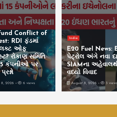
und Conflict of
India
est: RDI ફંડમાં
્લિક્ટ ઓફ
E20 Fuel News: 
ેસ્ટ? રોકાણ સમિતિ
પેટ્રોલ અંગે નવા દા
15 કંપનીઓ પર
SIAMના અહેવાલથ
્રશ્નો
વધ્યો વિવાદ
 8, 2026
6 views
August 8, 2026
3 view