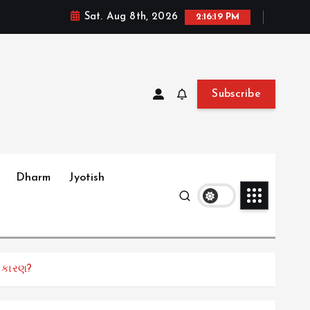
Sat. Aug 8th, 2026
2:16:20 PM
Subscribe
Dharm
Jyotish
ઈ કારણ?