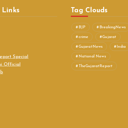
 Links
Tag Clouds
BJP
BreakingNews
crime
Gujarat
GujaratNews
India
National News
eport Special
i Official
TheGujaratReport
ab