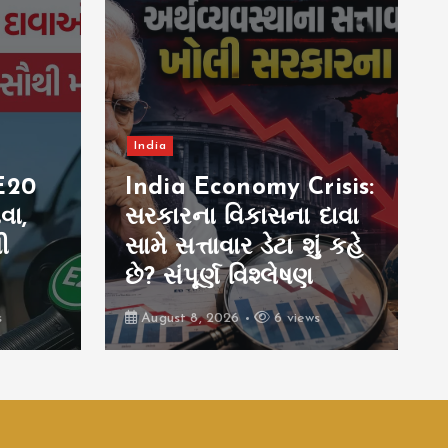
India
E20
India Economy Crisis:
વા,
સરકારના વિકાસના દાવા
ી
સામે સત્તાવાર ડેટા શું કહે
છે? સંપૂર્ણ વિશ્લેષણ
s
August 8, 2026
6 views