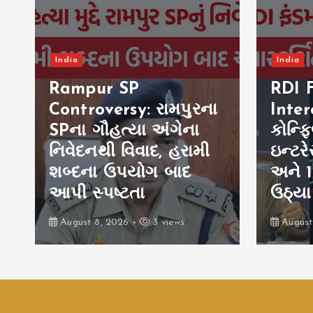
India
India
Rampur SP
RDI F
Controversy: રામપુરના
Inter
SPના ગૌહત્યા અંગેના
કોન્ફ
નિવેદનથી વિવાદ, હરામી
ઇન્ટર
શબ્દના ઉપયોગ બાદ
અને 
આપી સ્પષ્ટતા
ઉઠ્યા પ
August 8, 2026
3 views
August