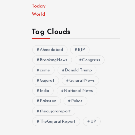
Today
World
Tag Clouds
Ahmedabad
BJP
BreakingNews
Congress
crime
Donald Trump
Gujarat
GujaratNews
India
National News
Pakistan
Police
thegujarareport
TheGujaratReport
UP