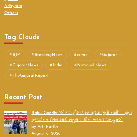
Adhyatm
Others
Tag Clouds
BJP
BreakingNews
crime
Gujarat
GujaratNews
India
National News
TheGujaratReport
Recent Post
Rahul Gandhi: ‘લોકશાહીમાં પ્રશ્ન પૂછવો ગુનો નથી’ — યુવા
પ્રદર્શનકારીઓ સાથે રાહુલ ગાંધીનો સરકાર પર હુમલો
by Arti Parikh
August 6, 2026