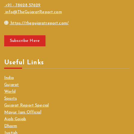
+91 - 78628 57629
info@TheGujaratReport.com
https://thegujaratreport.com/
Subscribe Here
Useful Links
India
Gujarat
World
Sports
Gujarat Report Special
Mayur Jani Official
Ajab Gajab
Dharm
Jyotish