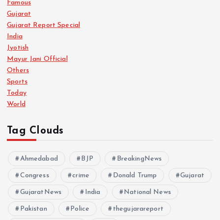
Famous
Gujarat
Gujarat Report Special
India
Jyotish
Mayur Jani Official
Others
Sports
Today
World
Tag Clouds
Ahmedabad
BJP
BreakingNews
Congress
crime
Donald Trump
Gujarat
GujaratNews
India
National News
Pakistan
Police
thegujarareport