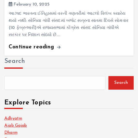
February 10, 2025
આઝાદ ભારતના ઈતિહાસમાં વસ્તી ગણતરીમાં આટલો વિલંબ ક્યારેય
થયો નથી: સોનિયા ગાંધી સંસદમાં બજેટ સત્રના સાતમા દિવસે સોમવાર
(10 ફેબ્રુઆરી)એ રાજ્યસભામાં કોંગ્રેસ સાંસદ સોનિયા ગાંધીએ
સરકાર પર નિશાન સાંધ્યો છે.…
Continue reading
Search
Search
Explore Topics
Adhyatm
Ajab Gajab
Dharm