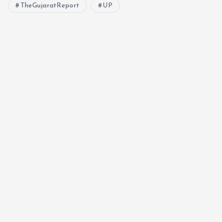
TheGujaratReport
UP