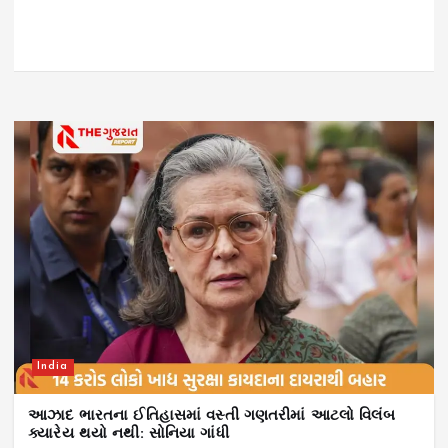
India
આઝાદ ભારતના ઈતિહાસમાં વસ્તી ગણતરીમાં આટલો વિલંબ
ક્યારેય થયો નથી: સોનિયા ગાંધી