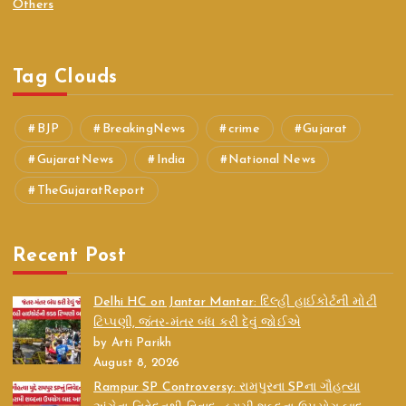
Others
Tag Clouds
BJP
BreakingNews
crime
Gujarat
GujaratNews
India
National News
TheGujaratReport
Recent Post
Delhi HC on Jantar Mantar: દિલ્હી હાઈકોર્ટની મોટી
ટિપ્પણી, જંતર-મંતર બંધ કરી દેવું જોઈએ
by Arti Parikh
August 8, 2026
Rampur SP Controversy: રામપુરના SPના ગૌહત્યા