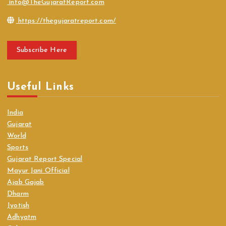
info@TheGujaratReport.com
https://thegujaratreport.com/
Subscribe Here
Useful Links
India
Gujarat
World
Sports
Gujarat Report Special
Mayur Jani Official
Ajab Gajab
Dharm
Jyotish
Adhyatm