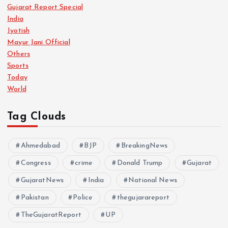
Gujarat Report Special
India
Jyotish
Mayur Jani Official
Others
Sports
Today
World
Tag Clouds
Ahmedabad
BJP
BreakingNews
Congress
crime
Donald Trump
Gujarat
GujaratNews
India
National News
Pakistan
Police
thegujarareport
TheGujaratReport
UP