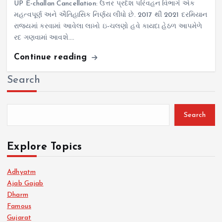
UP E-challan Cancellation: ઉત્તર પ્રદેશ પરિવહન વિભાગે એક
મહત્વપૂર્ણ અને ઐતિહાસિક નિર્ણય લીધો છે. 2017 થી 2021 દરમિયાન
રાજ્યમાં કરવામાં આવેલા લાખો ઇ-ચલણો હવે કાયદા હેઠળ આપમેળે
રદ ગણવામાં આવશે.…
Continue reading
Search
Search
Explore Topics
Adhyatm
Ajab Gajab
Dharm
Famous
Gujarat