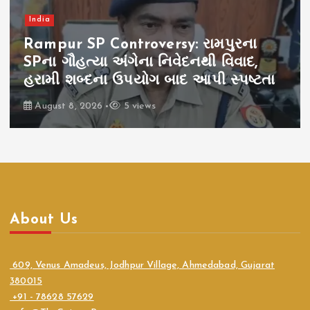
India
Rampur SP Controversy: રામપુરના
SPના ગૌહત્યા અંગેના નિવેદનથી વિવાદ,
હરામી શબ્દના ઉપયોગ બાદ આપી સ્પષ્ટતા
August 8, 2026
5 views
About Us
609, Venus Amadeus, Jodhpur Village, Ahmedabad, Gujarat
380015
+91 - 78628 57629