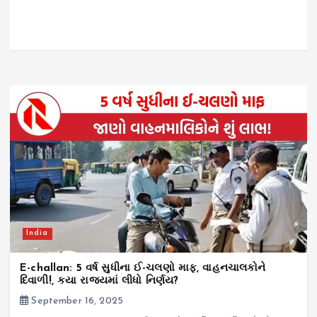
India
E-challan: 5 વર્ષ સુધીના ઈ-ચલણો માફ, વાહનચાલકોને
દિવાળી!, કયા રાજ્યમાં લીધો નિર્ણય?
September 16, 2025