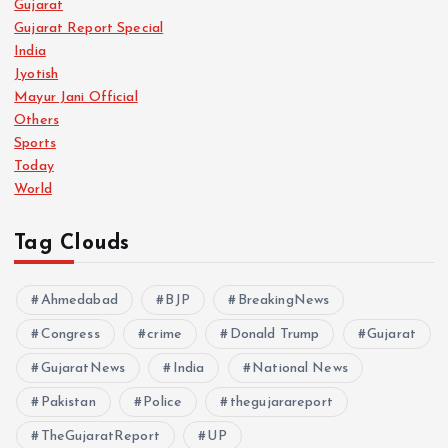
Gujarat
Gujarat Report Special
India
Jyotish
Mayur Jani Official
Others
Sports
Today
World
Tag Clouds
Ahmedabad
BJP
BreakingNews
Congress
crime
Donald Trump
Gujarat
GujaratNews
India
National News
Pakistan
Police
thegujarareport
TheGujaratReport
UP