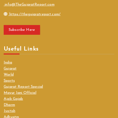
info@TheGujaratReport.com
https://thegujaratreport.com/
Subscribe Here
Useful Links
India
Gujarat
World
Sports
Gujarat Report Special
Mayur Jani Official
Ajab Gajab
Dharm
Jyotish
Adhyatm