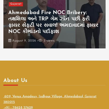
Gujarat
Ahmedabad Fire NOC Bribery:
તક્ષશિલા અને TRP ગેમ ઝોન પછી ફરી
ફાયર સેફ્ટી પર સવાલ! અમદાવાદમાં ફાયર
NOC કૌભાંડનો પર્દાફાશ
August 9, 2026
3 views
About Us
609, Venus Amadeus, Jodhpur Village, Ahmedabad, Gujarat
380015
+91 - 78628 57629