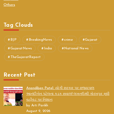
Others
Tag Clouds
BJP
BreakingNews
crime
Gujarat
GujaratNews
India
National News
TheGujaratReport
Recent Post
Anandiben Patel: યોગી સરકાર પર રાજ્યપાલ
આનંદીબેન પટેલના કડક સવાલ! લખનઉથી ગોરખપુર સુધી
વહીવટ પર નિશાન
by Arti Parikh
August 9, 2026