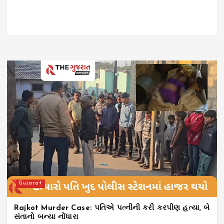
Gujarat
Rajkot Murder Case: પતિએ પત્નીની કરી કરપીણ હત્યા, બે
સંતાનો બન્યા નોંધારા