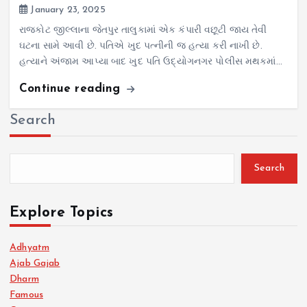
January 23, 2025
રાજકોટ જીલ્લાના જેતપુર તાલુકામાં એક કંપારી વછૂટી જાય તેવી
ઘટના સામે આવી છે. પતિએ ખુદ પત્નીની જ હત્યા કરી નાખી છે.
હત્યાને અંજામ આપ્યા બાદ ખુદ પતિ ઉદ્યોગનગર પોલીસ મથકમાં…
Continue reading
Search
Search
Explore Topics
Adhyatm
Ajab Gajab
Dharm
Famous