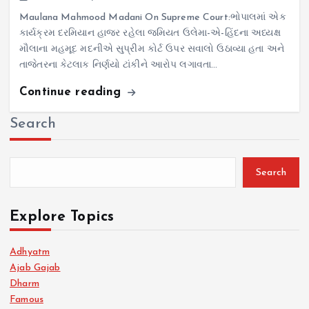
Maulana Mahmood Madani On Supreme Court:ભોપાલમાં એક
કાર્યક્રમ દરમિયાન હાજર રહેલા જમિયત ઉલેમા-એ-હિંદના અધ્યક્ષ
મૌલાના મહમૂદ મદનીએ સુપ્રીમ કોર્ટ ઉપર સવાલો ઉઠાવ્યા હતા અને
તાજેતરના કેટલાક નિર્ણયો ટાંકીને આરોપ લગાવતા…
Continue reading
Search
Search
Explore Topics
Adhyatm
Ajab Gajab
Dharm
Famous