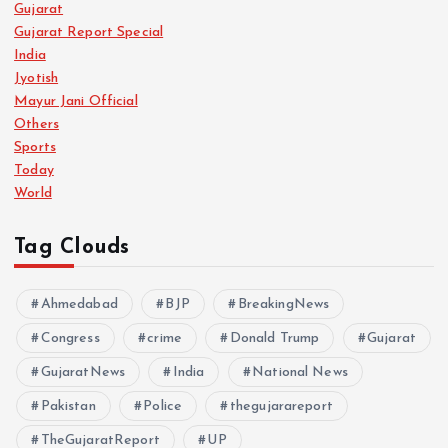
Gujarat
Gujarat Report Special
India
Jyotish
Mayur Jani Official
Others
Sports
Today
World
Tag Clouds
Ahmedabad
BJP
BreakingNews
Congress
crime
Donald Trump
Gujarat
GujaratNews
India
National News
Pakistan
Police
thegujarareport
TheGujaratReport
UP