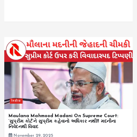
India
Maulana Mahmood Madani On Supreme Court:
‘સુપ્રીમ કોર્ટ’ને સુપ્રીમ કહેવાનો અધિકાર નથી!! મદનીના
નિવેદનથી વિવાદ
November 29, 2025