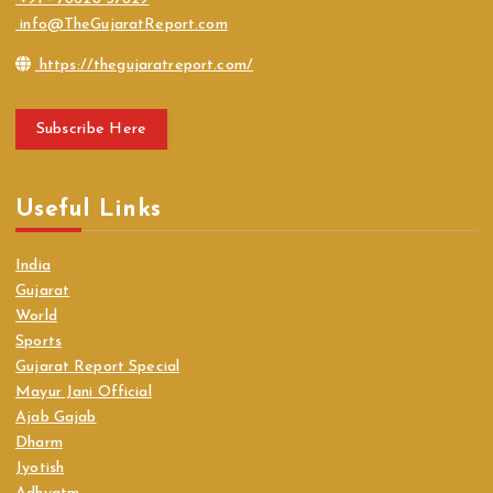
info@TheGujaratReport.com
https://thegujaratreport.com/
Subscribe Here
Useful Links
India
Gujarat
World
Sports
Gujarat Report Special
Mayur Jani Official
Ajab Gajab
Dharm
Jyotish