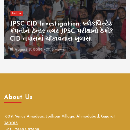
India
JPSC CID Investigation: બ્લેકલિસ્ટેડ
કંપનીને ટેન્ડર વગર JPSC પરીક્ષાનો ઠેકો?
CID તપાસમાં ચોંકાવનારા ખુલાસા
August 7, 2026
3 views
About Us
609, Venus Amadeus, Jodhpur Village, Ahmedabad, Gujarat
380015
+91 - 78628 57629