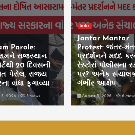
Gujarat
Gujarat Report S
Gujarat Farmers
ar Mantar
Protest: દોઢ વર્ષથી
st: જંતર-મંતર
ગામ ચોરડી, સૌરાષ્ટ્
્શનને મદદ કરનાર
100 ગામોની વીજ 
રાં પોલીસના રડાર
સામે લડાઈ, જામન
અનેક સંચાલકોના
3 ગીગા વોટ વીજળી
 આક્ષેપ
બરબાદ
 5, 2026
6 views
August 5, 2026
10 vie