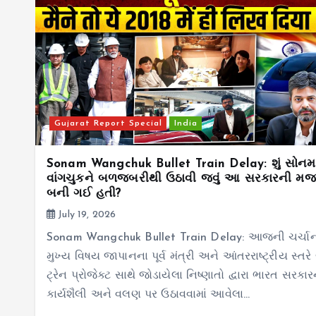
Gujarat Report Special
India
Sonam Wangchuk Bullet Train Delay: શું સોનમ
વાંગચુકને બળજબરીથી ઉઠાવી જવું આ સરકારની મજ
બની ગઈ હતી?
July 19, 2026
Sonam Wangchuk Bullet Train Delay: આજની ચર્ચાન
મુખ્ય વિષય જાપાનના પૂર્વ મંત્રી અને આંતરરાષ્ટ્રીય સ્તરે 
ટ્રેન પ્રોજેક્ટ સાથે જોડાયેલા નિષ્ણાતો દ્વારા ભારત સરકાર
કાર્યશૈલી અને વલણ પર ઉઠાવવામાં આવેલા…