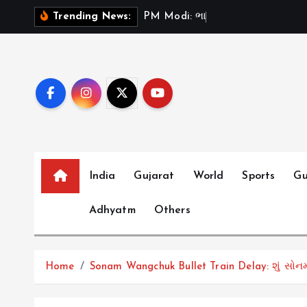
S
P
M
M
o
d
i
:
ભ
ર
ત
મ
ન
ત
Trending News:
k
i
p
t
o
c
o
n
t
India
Gujarat
World
Sports
Gu
e
Adhyatm
Others
n
t
Home
Sonam Wangchuk Bullet Train Delay: શું સો