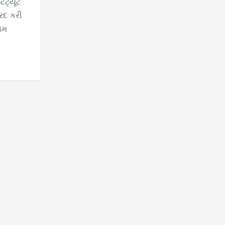
િટ્યૂટ
રદ કરી
ોનમ