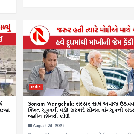
India
કે
Sonam Wangchuk: સરકાર સામે અવાજ ઉઠાવવા
ે ઇજા
કિંમત ચૂકવવી પડી! સરકારે સોનમ વાંગચુકની સંસ્
જમીન છીનવી લીધી
August 28, 2025