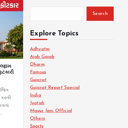
Search
Explore Topics
Adhyatm
Ajab Gajab
Dharm
લદ્દાખ
ફટકારી
Famous
Gujarat
Gujarat Report Special
માજિક
India
ગ કરતી
Jyotish
વતાં
Mayur Jani Official
ો…
Others
Sports