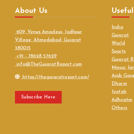
About Us
Useful
India
609, Venus Amadeus, Jodhpur
Gujarat
Village, Ahmedabad, Gujarat
World
380015
Sports
+91 - 78628 57629
Gujarat R
info@TheGujaratReport.com
Mayur Jan
Ajab Gaj
https://thegujaratreport.com/
Dharm
Jyotish
Subscribe Here
Adhyatm
Others