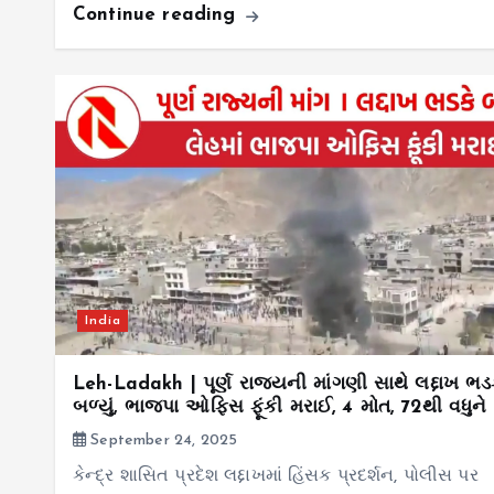
Continue reading
India
Leh-Ladakh | પૂર્ણ રાજ્યની માંગણી સાથે લદ્દાખ ભડ
બળ્યું, ભાજપા ઓફિસ ફૂંકી મરાઈ, 4 મોત, 72થી વધુન
September 24, 2025
કેન્દ્ર શાસિત પ્રદેશ લદ્દાખમાં હિંસક પ્રદર્શન, પોલીસ પર