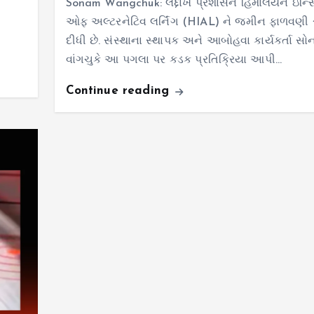
Sonam Wangchuk: લદ્દાખ પ્રશાસને હિમાલયન ઇન્સ્ટ
ઓફ અલ્ટરનેટિવ લર્નિંગ (HIAL) ને જમીન ફાળવણી 
દીધી છે. સંસ્થાના સ્થાપક અને આબોહવા કાર્યકર્તા સ
વાંગચુકે આ પગલા પર કડક પ્રતિક્રિયા આપી…
Continue reading