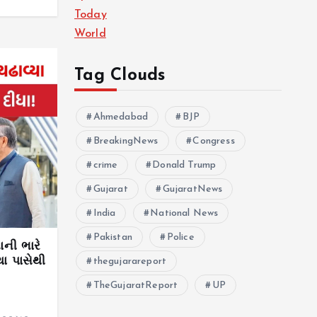
Today
World
Tag Clouds
Ahmedabad
BJP
BreakingNews
Congress
crime
Donald Trump
Gujarat
GujaratNews
India
National News
Pakistan
Police
ની ભારે
થા પાસેથી
thegujarareport
TheGujaratReport
UP