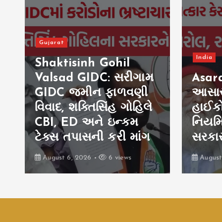
India
India
Jant
Asaram Parole:
Prote
આસારામને રાજસ્થાન
પ્રદર
હાઈકોર્ટથી 20 દિવસની
રેસ્ટો
નિયમિત પેરોલ, રાજ્ય
પર? 
સરકારના વાંધા ફગાવ્યા
ગંભીર
August 5, 2026
3 views
August