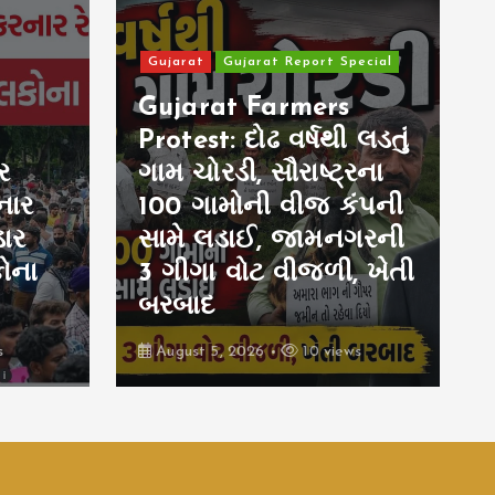
pecial
 લડતું
India
રના
કંપની
Datia Bypoll BJP:
ગરની
6,016 મતોથી હાર બાદ
, ખેતી
ભાજપનો મોટો નિર્ણય,
દતિયા જિલ્લા એકમ ભંગ
ws
August 5, 2026
6 views