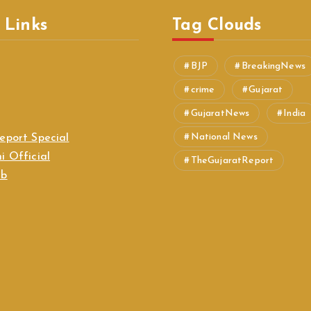
 Links
Tag Clouds
BJP
BreakingNews
crime
Gujarat
GujaratNews
India
National News
eport Special
i Official
TheGujaratReport
ab