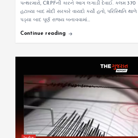
પત્થરમારો, CRPFની કારને આગ લગાડી દેવાઈ. કલમ 370
હટાવ્યા બાદ મોદી સરકારે વાયદો કર્યો હતો, પરિસ્થિતિ થાળે
પડ્યા બાદ પૂર્ણ રાજ્ય બનાવવામાં…
Continue reading
India