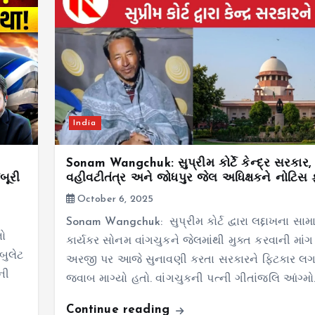
India
Sonam Wangchuk: સુપ્રીમ કોર્ટે કેન્દ્ર સરકાર, 
બૂરી
વહીવટીતંત્ર અને જોધપુર જેલ અધિક્ષકને નોટિસ 
October 6, 2025
Sonam Wangchuk: સુપ્રીમ કોર્ટ દ્વારા લદ્દાખના સા
ો
કાર્યકર સોનમ વાંગચુકને જેલમાંથી મુક્ત કરવાની માં
બુલેટ
અરજી પર આજે સુનાવણી કરતા સરકારને ફિટકાર લગા
ની
જવાબ માગ્યો હતો. વાંગચુકની પત્ની ગીતાંજલિ આંગ્મ
Continue reading