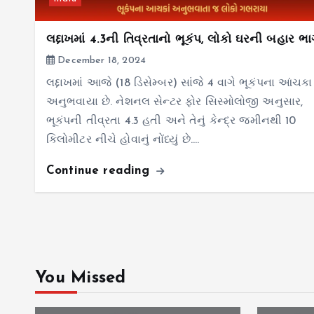
લદ્દાખમાં 4.3ની તિવ્રતાનો ભૂકંપ, લોકો ઘરની બહાર ભાગ
December 18, 2024
લદ્દાખમાં આજે (18 ડિસેમ્બર) સાંજે 4 વાગે ભૂકંપના આંચકા
અનુભવાયા છે. નેશનલ સેન્ટર ફોર સિસ્મોલોજી અનુસાર,
ભૂકંપની તીવ્રતા 4.3 હતી અને તેનું કેન્દ્ર જમીનથી 10
કિલોમીટર નીચે હોવાનું નોંધ્યું છે.…
Continue reading
You Missed