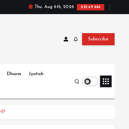
Thu. Aug 6th, 2026
5:53:50 AM
Subscribe
Dharm
Jyotish
તી?