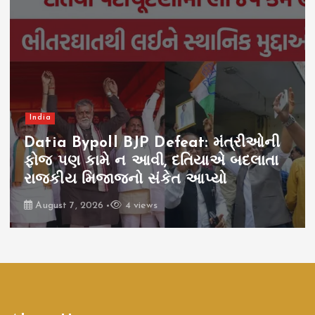
India
Datia Bypoll BJP Defeat: મંત્રીઓની
ફોજ પણ કામે ન આવી, દતિયાએ બદલાતા
રાજકીય મિજાજનો સંકેત આપ્યો
August 7, 2026
4 views