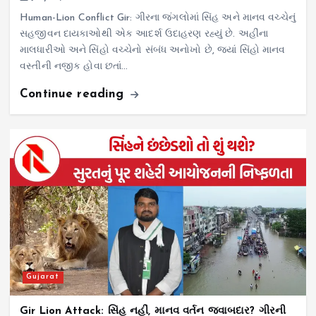
Human-Lion Conflict Gir: ગીરના જંગલોમાં સિંહ અને માનવ વચ્ચેનું
સહજીવન દાયકાઓથી એક આદર્શ ઉદાહરણ રહ્યું છે. અહીંના
માલધારીઓ અને સિંહો વચ્ચેનો સંબંધ અનોખો છે, જ્યાં સિંહો માનવ
વસ્તીની નજીક હોવા છતાં…
Continue reading
Gujarat
Gir Lion Attack: સિંહ નહીં, માનવ વર્તન જવાબદાર? ગીરની