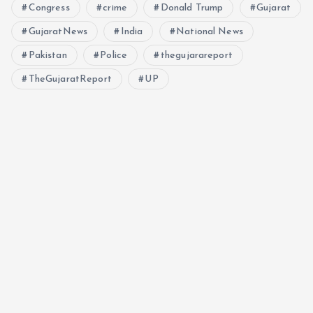
Congress
crime
Donald Trump
Gujarat
GujaratNews
India
National News
Pakistan
Police
thegujarareport
TheGujaratReport
UP