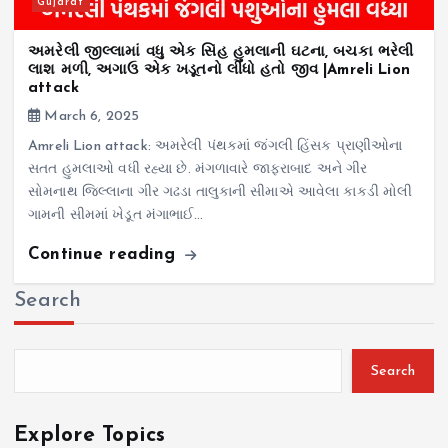
Gujarat
અમરેલી જીલ્લામાં વધુ એક સિંહ હુમલાની ઘટના, બચકા ભરેલી
લાશ મળી, અગાઉ એક ખડૂતનો લીધો હતો જીવ |Amreli Lion
attack
March 6, 2025
Amreli Lion attack: અમરેલી પંથકમાં જંગલી હિંસક પ્રાણીઓના
સતત હુમલાઓ વધી રહ્યા છે. મંગળાવારે જાફરાબાદ અને ગીર
સોમનાથ જિલ્લાના ગીર ગઢડા તાલુકાની સીમાએ આવેલા કાકડી મોલી
ગામની સીમમાં ખેડૂત મંગાભાઈ…
Continue reading
Search
Search
Explore Topics