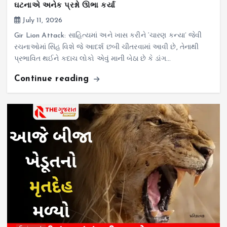
ઘટનાએ અનેક પ્રશ્નો ઊભા કર્યા
July 11, 2026
Gir Lion Attack: સાહિત્યમાં અને ખાસ કરીને ‘ચારણ કન્યા’ જેવી
રચનાઓમાં સિંહ વિશે જે આદર્શ છબી ચીતરવામાં આવી છે, તેનાથી
પ્રભાવિત થઈને કદાચ લોકો એવું માની બેઠા છે કે ડાંગ…
Continue reading