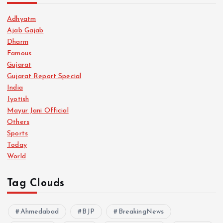
Adhyatm
Ajab Gajab
Dharm
Famous
Gujarat
Gujarat Report Special
India
Jyotish
Mayur Jani Official
Others
Sports
Today
World
Tag Clouds
Ahmedabad
BJP
BreakingNews