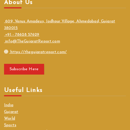
About Us
609, Venus Amadeus, Jodhpur Village, Ahmedabad, Gujarat
380015
+91 - 78628 57629
info@TheGujaratReport.com
https://thegujaratreport.com/
Subscribe Here
Useful Links
India
Gujarat
World
Sports