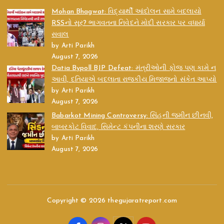
Mohan Bhagwat: વિદ્યાર્થી આંદોલન સામે બદલાયો
RSSનો સૂર? ભાગવતના નિવેદને મોદી સરકાર પર વધાર્યા
સવાલ
by Arti Parikh
August 7, 2026
Datia Bypoll BJP Defeat: મંત્રીઓની ફોજ પણ કામે ન
આવી, દતિયાએ બદલાતા રાજકીય મિજાજનો સંકેત આપ્યો
by Arti Parikh
August 7, 2026
Babarkot Mining Controversy: સિંહની જમીન છીનવી,
બાબરકોટ વિવાદ, સિમેન્ટ કંપનીના શરણે સરકાર
by Arti Parikh
August 7, 2026
Copyright © 2026 thegujaratreport.com