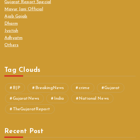
Gujarat Report Special
Mayur Jani Official
Ajab Gajab
Dharm
Jyotish
Adhyatm
Others
Tag Clouds
BJP
BreakingNews
crime
Gujarat
GujaratNews
India
National News
TheGujaratReport
Recent Post