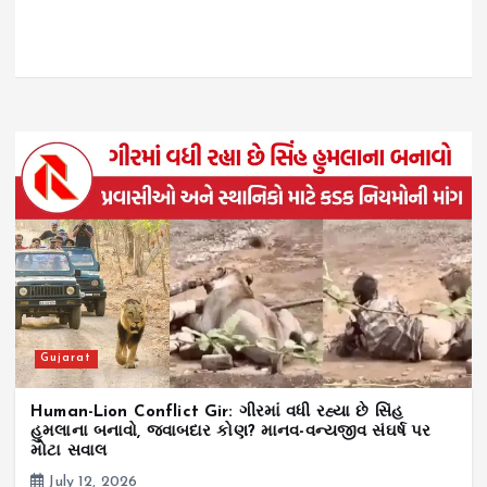
Gujarat
Human-Lion Conflict Gir: ગીરમાં વધી રહ્યા છે સિંહ
હુમલાના બનાવો, જવાબદાર કોણ? માનવ-વન્યજીવ સંઘર્ષ પર
મોટા સવાલ
July 12, 2026