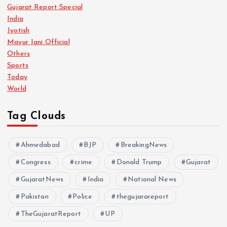
Gujarat Report Special
India
Jyotish
Mayur Jani Official
Others
Sports
Today
World
Tag Clouds
Ahmedabad
BJP
BreakingNews
Congress
crime
Donald Trump
Gujarat
GujaratNews
India
National News
Pakistan
Police
thegujarareport
TheGujaratReport
UP