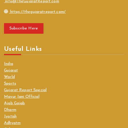
info@TheGujaratReport.com
https://thegujaratreport.com/
Subscribe Here
Useful Links
India
Gujarat
World
Sports
Gujarat Report Special
Mayur Jani Official
Ajab Gajab
Dharm
Jyotish
Adhyatm