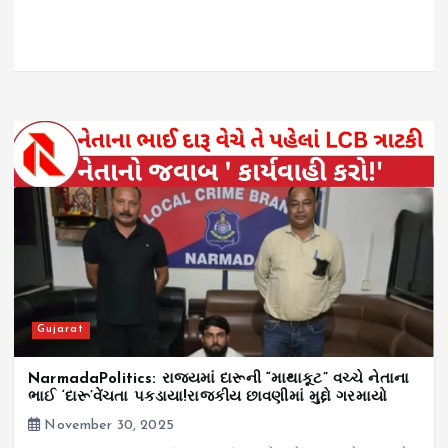
Gujarat
NarmadaPolitics: રાજ્યમાં દારૂની “માથાકૂટ” વચ્ચે નેતાના
ભાઈ ‘દારૂ’વેંચતા પકડાયા!રાજકીય છાવણીમાં મુદ્દો ગરમાયો
November 30, 2025