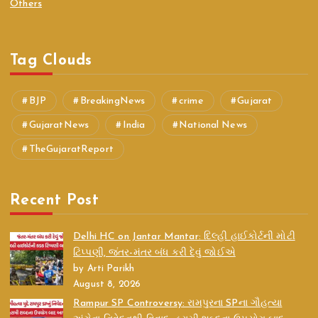
Others
Tag Clouds
BJP
BreakingNews
crime
Gujarat
GujaratNews
India
National News
TheGujaratReport
Recent Post
Delhi HC on Jantar Mantar: દિલ્હી હાઈકોર્ટની મોટી
ટિપ્પણી, જંતર-મંતર બંધ કરી દેવું જોઈએ
by Arti Parikh
August 8, 2026
Rampur SP Controversy: રામપુરના SPના ગૌહત્યા