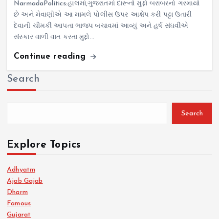
NarmadaPolitics:હાલમાં,ગુજરાતમાં દારૂનો મુદ્દો બરાબરનો ગરમાયો
છે અને મેવાણીએ આ મામલે પોલીસ ઉપર આક્ષેપ કરી પટ્ટા ઉતારી
દેવાની ચીમકી આપતા ભાજપ બચાવમાં આવ્યું અને હર્ષ સંઘવીએ
સંસ્કાર વાળી વાત કરતા મુદ્દો…
Continue reading
Search
Search
Explore Topics
Adhyatm
Ajab Gajab
Dharm
Famous
Gujarat