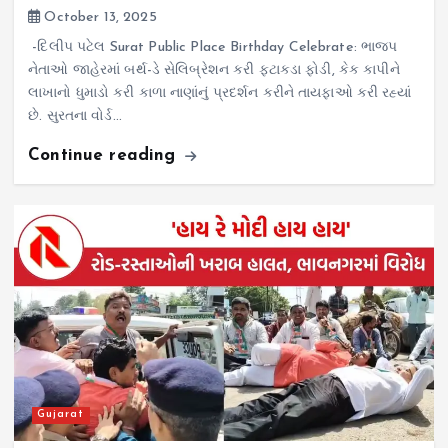
October 13, 2025
-દિલીપ પટેલ Surat Public Place Birthday Celebrate: ભાજપ
નેતાઓ જાહેરમાં બર્થ-ડે સેલિબ્રેશન કરી ફટાકડા ફોડી, કેક કાપીને
લાખાનો ધુમાડો કરી કાળા નાણાંનું પ્રદર્શન કરીને તાયફાઓ કરી રહ્યાં
છે. સુરતના વોર્ડ…
Continue reading
Gujarat