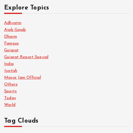
t
Explore Topics
s
Adhyatm
Ajab Gajab
p
Dharm
Famous
a
Gujarat
Gujarat Report Special
g
India
Jyotish
i
Mayur Jani Official
Others
n
Sports
Today
a
World
t
Tag Clouds