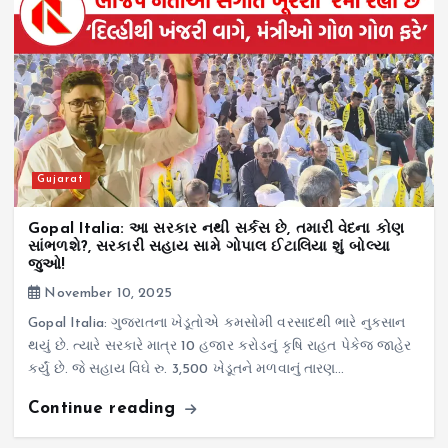
Gujarat
Gopal Italia: આ સરકાર નથી સર્કસ છે, તમારી વેદના કોણ
સાંભળશે?, સરકારી સહાય સામે ગોપાલ ઈટાલિયા શું બોલ્યા
જુઓ!
November 10, 2025
Gopal Italia: ગુજરાતના ખેડૂતોએ કમસોમી વરસાદથી ભારે નુકસાન
થયું છે. ત્યારે સરકારે માત્ર 10 હજાર કરોડનું કૃષિ રાહત પેકેજ જાહેર
કર્યું છે. જે સહાય વિઘે રુ. 3,500 ખેડૂતને મળવાનું તારણ…
Continue reading