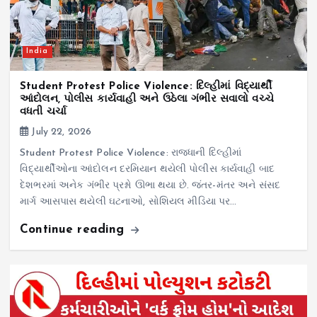
India
Student Protest Police Violence: દિલ્હીમાં વિદ્યાર્થી
આંદોલન, પોલીસ કાર્યવાહી અને ઉઠેલા ગંભીર સવાલો વચ્ચે
વધતી ચર્ચા
July 22, 2026
Student Protest Police Violence: રાજધાની દિલ્હીમાં
વિદ્યાર્થીઓના આંદોલન દરમિયાન થયેલી પોલીસ કાર્યવાહી બાદ
દેશભરમાં અનેક ગંભીર પ્રશ્નો ઊભા થયા છે. જંતર-મંતર અને સંસદ
માર્ગ આસપાસ થયેલી ઘટનાઓ, સોશિયલ મીડિયા પર…
Continue reading