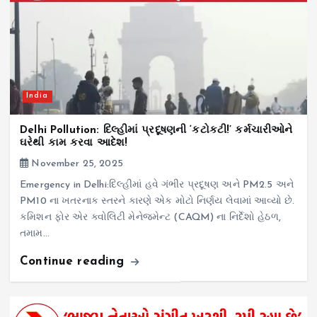
India
Delhi Pollution: દિલ્હીમાં પ્રદૂષણની ‘કટોકટી!’ કર્મચારીઓને
ઘરેથી કામ કરવા આદેશ!
November 25, 2025
Emergency in Delhi:દિલ્હીમાં હવે ગંભીર પ્રદૂષણ અને PM2.5 અને
PM10 ના ખતરનાક સ્તરને કારણે એક મોટો નિર્ણય લેવામાં આવ્યો છે.
કમિશન ફોર એર ક્વોલિટી મેનેજમેન્ટ (CAQM) ના નિર્દેશો હેઠળ,
તમામ…
Continue reading