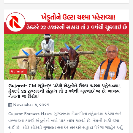
Gujarat
Gujarat: CM ભૂપેન્દ્ર પટેલે ખેડૂતોને ઉલ્ટા ચશ્મા પહેરાવ્યા!,
હેક્ટરે 22 હજારની સહાય તો 2 વર્ષથી ચૂકવાઈ જ છે, ભાજપ
નેતાનો જ વિરોધ!
November 8, 2025
Gujarat Farmers News: ગુજરાતમાં દિવાળીના તહેવારમાં પડેલા ભારે
વરસાદના કારણે ખેડૂતોનો બધો પાક નાશ પામ્યો છે. તેમની માઠી દશા
થઈ છે. મોડે મોડેથી ગુજરાત સરાકેર સરકારે સહાય પેકેજ જાહેર કર્યું