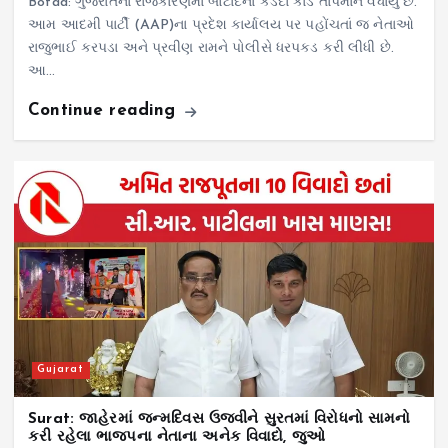
Botad: ગુજરાતના રાજકારણમાં બોટાદના કડદા કાંડે તાપમાન વધાર્યું છે.
આમ આદમી પાર્ટી (AAP)ના પ્રદેશ કાર્યાલય પર પહોંચતાં જ નેતાઓ
રાજુભાઈ કરપડા અને પ્રવીણ રામને પોલીસે ધરપકડ કરી લીધી છે.
આ…
Continue reading
Gujarat
Surat: જાહેરમાં જન્મદિવસ ઉજવીને સુરતમાં વિરોધનો સામનો
કરી રહેલા ભાજપના નેતાના અનેક વિવાદો, જુઓ