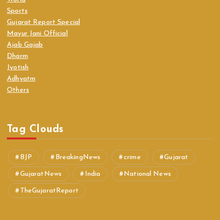
Sports
Gujarat Report Special
Mayur Jani Official
Ajab Gajab
Dharm
Jyotish
Adhyatm
Others
Tag Clouds
BJP
BreakingNews
crime
Gujarat
GujaratNews
India
National News
TheGujaratReport