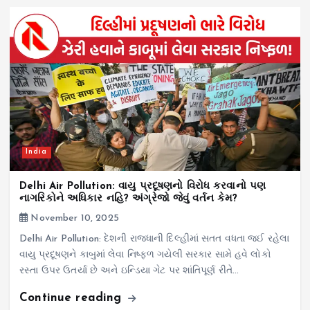
India
Delhi Air Pollution: વાયુ પ્રદૂષણનો વિરોધ કરવાનો પણ
નાગરિકોને અધિકાર નહિ? અંગ્રેજો જેવું વર્તન કેમ?
November 10, 2025
Delhi Air Pollution: દેશની રાજધાની દિલ્હીમાં સતત વધતા જઈ રહેલા
વાયુ પ્રદૂષણને કાબુમાં લેવા નિષ્ફળ ગયેલી સરકાર સામે હવે લોકો
રસ્તા ઉપર ઉતર્યા છે અને ઇન્ડિયા ગેટ પર શાંતિપૂર્ણ રીતે…
Continue reading