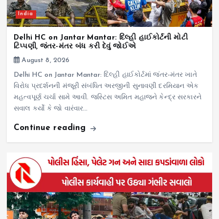
India
Delhi HC on Jantar Mantar: દિલ્હી હાઈકોર્ટની મોટી
ટિપ્પણી, જંતર-મંતર બંધ કરી દેવું જોઈએ
August 8, 2026
Delhi HC on Jantar Mantar: દિલ્હી હાઈકોર્ટમાં જંતર-મંતર ખાતે
વિરોધ પ્રદર્શનની મંજૂરી સંબંધિત અરજીની સુનાવણી દરમિયાન એક
મહત્વપૂર્ણ ચર્ચા સામે આવી. જસ્ટિસ અમિત મહાજને કેન્દ્ર સરકારને
સવાલ કર્યો કે જો વારંવાર…
Continue reading