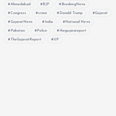
i
Ahmedabad
BJP
BreakingNews
Congress
crime
o
Donald Trump
Gujarat
GujaratNews
India
National News
n
Pakistan
Police
thegujarareport
TheGujaratReport
UP