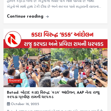
હાલત કફોડી બની છે. ખેડૂતોનો તૈયાર પાક નાશ પામ્યો છે. જેથી
ખેડૂતોએ માથે હાથ ટેકી દીધા છે અને સરકાર પાસે સહાયની યાચના…
Continue reading
Gujarat
Botad: બોટાદ કડદા વિરુદ્ધ ‘કડક’ આંદોલન, AAP નેતા રાજુ
કરપડા-પ્રવીણ રામની ધરપકડ
October 16, 2025