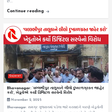
છે.…
Continue reading
Gujarat
Bhavanagar: ‘વલ્લભીપુર તાલુકાને લીલો દુષ્કાળગ્રસ્ત જાહેર
કરો’, ખેડૂતોએ કર્યો ડિજિટલ સરવેનો વિરોધ
November 2, 2025
Bhavanagar: સમગ્ર ગુજરાતમાં પડેલા ભારે વરસાદને કારણે ખેડૂતોની