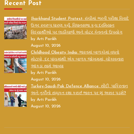
Recent Post
Jharkhand Student Protest: રાંચીમાં ભરતી પરીક્ષા વિવાદે
ઉગ્ર સ્વરૂપ ધારણ કર્યું, વિધાનસભા કૂચ દરમિયાન
વિદ્યાર્થીઓ પર લાઠીચાર્જ અને વોટર કેનનનો ઉપયોગ
by Arti Parikh
August 10, 2026
Childhood Obesity India: ભારતમાં બાળકોમાં વધતો
મોટાપો, દર પાંચમાંથી એક બાળક જોખમમાં, ચોંકાવનારા
આંકડા સામે આવ્યા
by Arti Parikh
August 10, 2026
Turkey-Saudi-Pak Defence Alliance: સૌદી, પાકિસ્તાન
અને તુર્કીનો સંયુક્ત રક્ષા કરાર! ભારત પર શું અસર પડશે?
by Arti Parikh
August 10, 2026