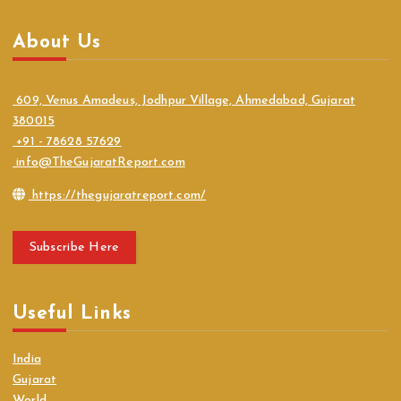
About Us
609, Venus Amadeus, Jodhpur Village, Ahmedabad, Gujarat
380015
+91 - 78628 57629
info@TheGujaratReport.com
https://thegujaratreport.com/
Subscribe Here
Useful Links
India
Gujarat
World