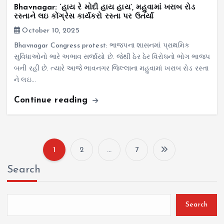
Bhavnagar: ‘હાય રે મોદી હાય હાય’, મહુવામાં ખરાબ રોડ
રસ્તાને લઇ કોંગ્રેસ કાર્યકરો રસ્તા પર ઉતર્યા
October 10, 2025
Bhavnagar Congress protest: ભાજપના શાસનમાં પ્રાથમિક
સુવિધાઓનો ભારે અભાવ સર્જાયો છે. જેથી ઠેર ઠેર વિરોધનો ભોગ ભાજપ
બની રહી છે. ત્યારે આજે ભાવનગર જિલ્લાના મહુવામાં ખરાબ રોડ રસ્તા
ને લઇ…
Continue reading
1
2
…
7
P
Search
o
s
Search