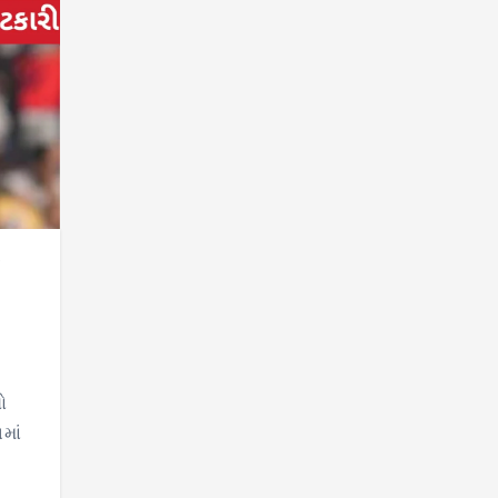
ટ
ો
માં