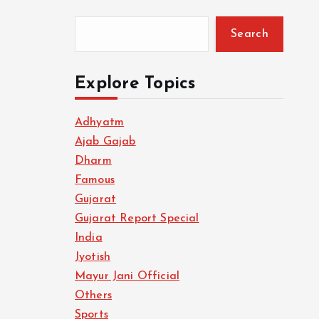
Search
Explore Topics
Adhyatm
Ajab Gajab
Dharm
Famous
Gujarat
Gujarat Report Special
India
Jyotish
Mayur Jani Official
Others
Sports