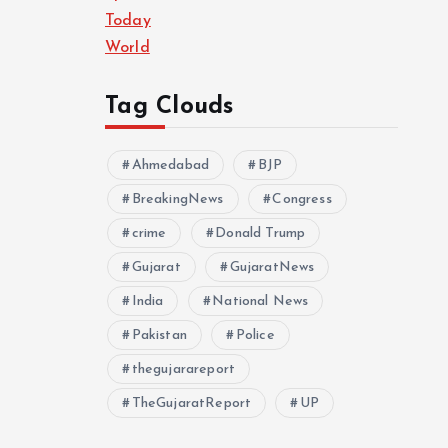
Today
World
Tag Clouds
Ahmedabad
BJP
BreakingNews
Congress
crime
Donald Trump
Gujarat
GujaratNews
India
National News
Pakistan
Police
thegujarareport
TheGujaratReport
UP