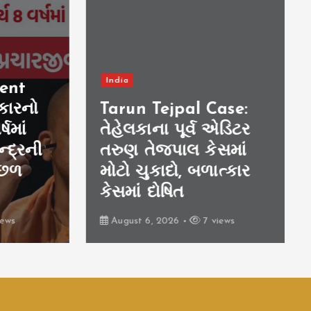
India
nt
રનો
Tarun Tejpal Case:
ાં
તેહેલકાના પૂર્વ એડિટર
દ્રની
તરુણ તેજપાલ કેસમાં
છળ
મોટો ચુકાદો, બળાત્કાર
કેસમાં દોષિત
s
August 6, 2026
7 views