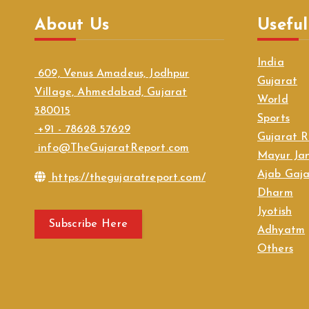
About Us
Useful
India
609, Venus Amadeus, Jodhpur
Gujarat
Village, Ahmedabad, Gujarat
World
380015
Sports
+91 - 78628 57629
Gujarat R
info@TheGujaratReport.com
Mayur Jan
Ajab Gaj
https://thegujaratreport.com/
Dharm
Jyotish
Subscribe Here
Adhyatm
Others