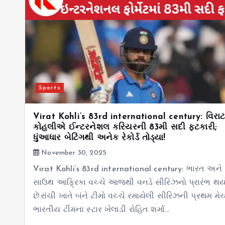
Sports
Virat Kohli’s 83rd international century: વિરા
કોહલીએ ઈન્ટરનેશલ કરિયરની 83મી સદી ફટકારી;
ધુંઆધાર બેટિંગથી અનેક રેકોર્ડ તોડ્યા!
November 30, 2025
Virat Kohli’s 83rd international century: ભારત અને
સાઉથ આફ્રિકા વચ્ચે આજથી વનડે સીરિઝનો પ્રારંભ થય
છે.રાંચી ખાતે બંને ટીમો વચ્ચે રમાયેલી સીરિઝની પ્રથમ મેચ
ભારતીય ટીમના સ્ટાર ખેલાડી રોહિત શર્મા…