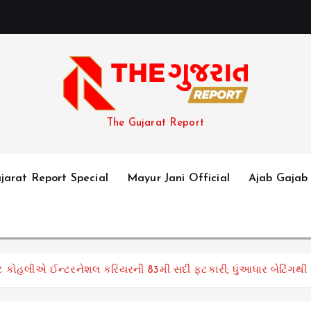
The Gujarat Report
jarat Report Special
Mayur Jani Official
Ajab Gajab
ાટ કોહલીએ ઈન્ટરનેશલ કરિયરની 83મી સદી ફટકારી; ધુંઆધાર બેટિંગથી અન