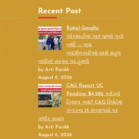
Recent Post
Rahul Gandhi:
‘લોકશાહીમાં પ્રશ્ન પૂછવો ગુનો
નથી’ — યુવા
પ્રદર્શનકારીઓ સાથે રાહુલ
ગાંધીનો સરકાર પર હુમલો
by Arti Parikh
August 6, 2026
CAG Report UC
Pending: ₹54,282 કરોડનો
હિસાબ ક્યાં? CAG રિપોર્ટમાં
કેન્દ્રના 15 મંત્રાલયો પર
ગંભીર સવાલ
by Arti Parikh
August 6, 2026