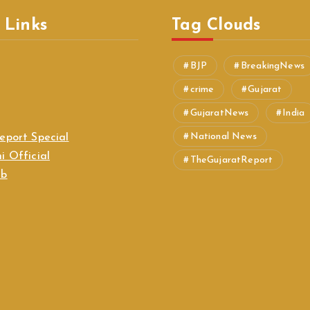
 Links
Tag Clouds
BJP
BreakingNews
crime
Gujarat
GujaratNews
India
National News
eport Special
i Official
TheGujaratReport
ab