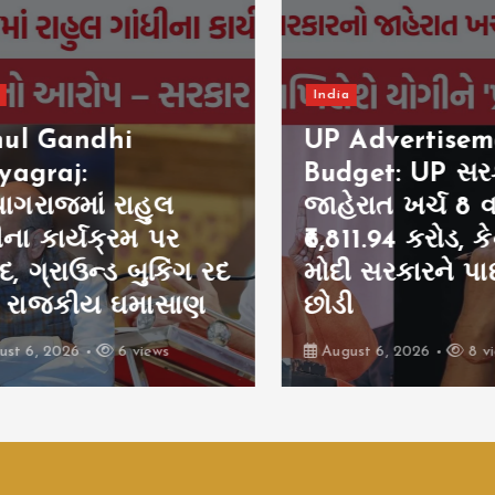
India
l Gandhi
UP Advertiseme
graj:
Budget: UP સરકા
ગરાજમાં રાહુલ
જાહેરાત ખર્ચ 8 વર્ષમ
ના કાર્યક્રમ પર
₹6,811.94 કરોડ, કેન્
 ગ્રાઉન્ડ બુકિંગ રદ
મોદી સરકારને પા
 રાજકીય ઘમાસાણ
છોડી
 6, 2026
6 views
August 6, 2026
8 view