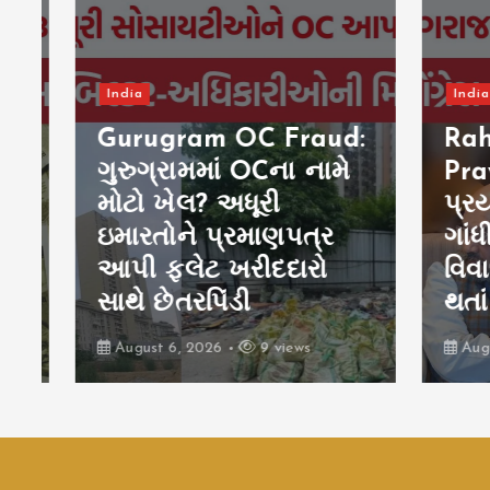
India
India
Gurugram OC Fraud:
Rahu
ગુરુગ્રામમાં OCના નામે
Praya
મોટો ખેલ? અધૂરી
પ્રયા
5
ઇમારતોને પ્રમાણપત્ર
ગાંધી
આપી ફ્લેટ ખરીદદારો
વિવાદ,
સાથે છેતરપિંડી
થતાં
August 6, 2026
9 views
August