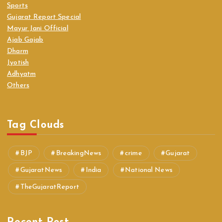
Sports
Gujarat Report Special
Mayur Jani Official
Ajab Gajab
Dharm
Jyotish
Adhyatm
Others
Tag Clouds
BJP
BreakingNews
crime
Gujarat
GujaratNews
India
National News
TheGujaratReport