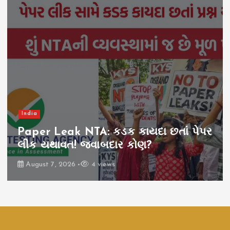
India
Paper Leak NTA: કડક કાયદા છતાં પેપર
લીક યથાવત! જવાબદાર કોણ?
August 7, 2026
4 views