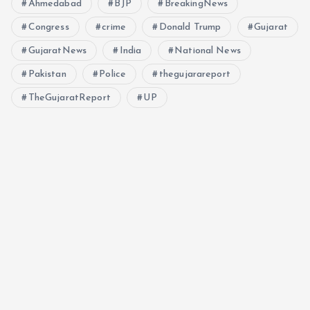
Ahmedabad
BJP
BreakingNews
Congress
crime
Donald Trump
Gujarat
GujaratNews
India
National News
Pakistan
Police
thegujarareport
TheGujaratReport
UP