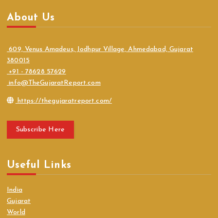
About Us
609, Venus Amadeus, Jodhpur Village, Ahmedabad, Gujarat
380015
+91 - 78628 57629
info@TheGujaratReport.com
https://thegujaratreport.com/
Subscribe Here
Useful Links
India
Gujarat
World