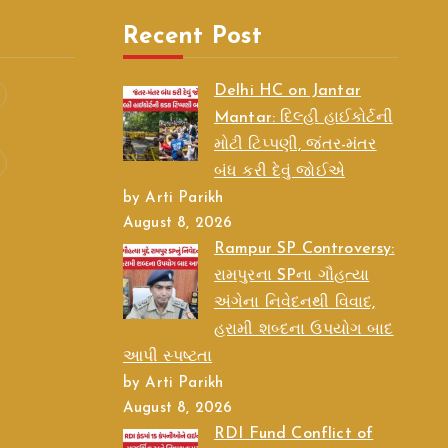
Recent Post
Delhi HC on Jantar
Mantar: દિલ્હી હાઈકોર્ટની
મોટી ટિપ્પણી, જંતર-મંતર
બંધ કરી દેવું જોઈએ
by Arti Parikh
August 8, 2026
Rampur SP Controversy:
રામપુરના SPના ગૌહત્યા
અંગેના નિવેદનથી વિવાદ,
હરામી શબ્દના ઉપયોગ બાદ
આપી સ્પષ્ટતા
by Arti Parikh
August 8, 2026
RDI Fund Conflict of