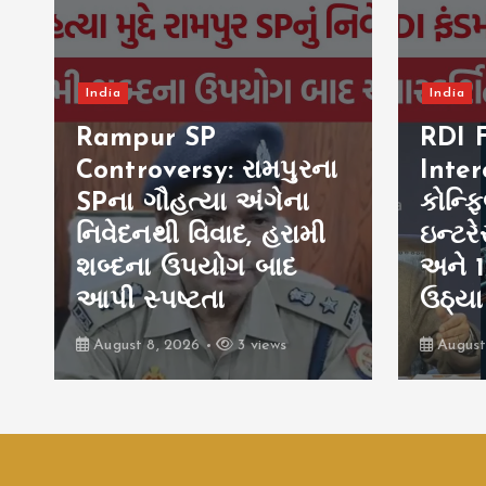
India
RDI Fund Conflict of
India
Interest: RDI ફંડમાં
કોન્ફ્લિક્ટ ઓફ
E20 
ઇન્ટરેસ્ટ? રોકાણ સમિતિ
પેટ્રો
અને 15 કંપનીઓ પર
SIAM
ઉઠ્યા પ્રશ્નો
વધ્યો
August 8, 2026
6 views
August