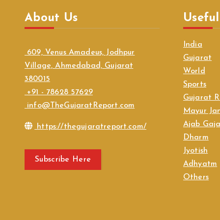
About Us
Useful
India
609, Venus Amadeus, Jodhpur
Gujarat
Village, Ahmedabad, Gujarat
World
380015
Sports
+91 - 78628 57629
Gujarat R
info@TheGujaratReport.com
Mayur Jan
Ajab Gaj
https://thegujaratreport.com/
Dharm
Jyotish
Subscribe Here
Adhyatm
Others