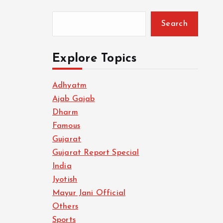
Search
Explore Topics
Adhyatm
Ajab Gajab
Dharm
Famous
Gujarat
Gujarat Report Special
India
Jyotish
Mayur Jani Official
Others
Sports