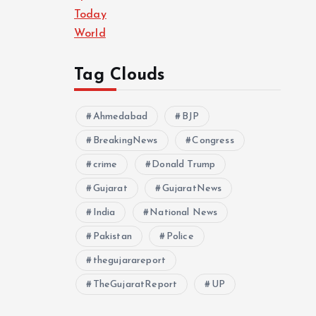
Today
World
Tag Clouds
Ahmedabad
BJP
BreakingNews
Congress
crime
Donald Trump
Gujarat
GujaratNews
India
National News
Pakistan
Police
thegujarareport
TheGujaratReport
UP