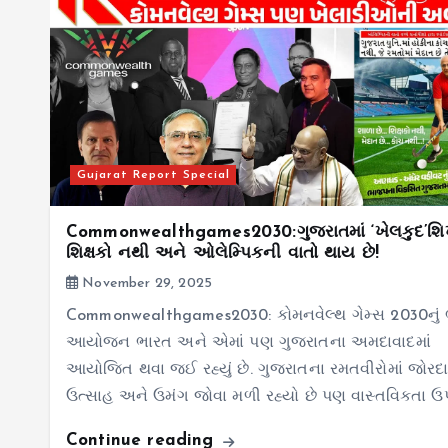
Gujarat Report Special
Commonwealthgames2030:ગુજરાતમાં ‘ખેલકુદ’શ
શિક્ષકો નથી અને ઓલેમ્પિકની વાતો થાય છે!
November 29, 2025
Commonwealthgames2030: કોમનવેલ્થ ગેમ્સ 2030નું 
આયોજન ભારત અને એમાં પણ ગુજરાતના અમદાવાદમાં
આયોજિત થવા જઈ રહ્યું છે. ગુજરાતના રમતવીરોમાં જોરદ
ઉત્સાહ અને ઉમંગ જોવા મળી રહ્યો છે પણ વાસ્તવિકતા ઉ
Continue reading