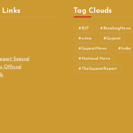
 Links
Tag Clouds
BJP
BreakingNews
crime
Gujarat
GujaratNews
India
National News
eport Special
i Official
TheGujaratReport
ab