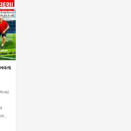
િખવતા
ભવ્ય
ાર
પર…