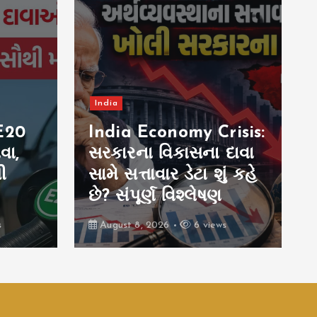
India
isis:
UPI MDR Charges: શું
દાવા
UPI હવે ફ્રી નહીં રહે?
ું કહે
સરકારના નવા નિર્ણયથી
કરોડો યુઝર્સમાં ચિંતા
s
August 8, 2026
7 views