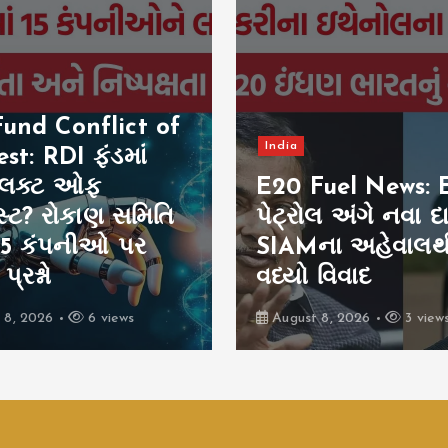
India
Fuel News: E20
India Economy Cr
લ અંગે નવા દાવા,
સરકારના વિકાસના 
ના અહેવાલથી
સામે સત્તાવાર ડેટા શ
 વિવાદ
છે? સંપૂર્ણ વિશ્લેષણ
 8, 2026
3 views
August 8, 2026
6 view