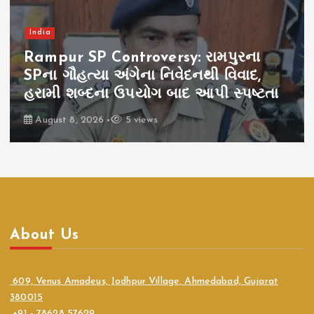
India
Rampur SP Controversy: રામપુરના
SPના ગૌહત્યા અંગેના નિવેદનથી વિવાદ,
હરામી શબ્દના ઉપયોગ બાદ આપી સ્પષ્ટતા
August 8, 2026
5 views
About Us
609, Venus Amadeus, Jodhpur Village, Ahmedabad, Gujarat
380015
+91 - 78628 57629