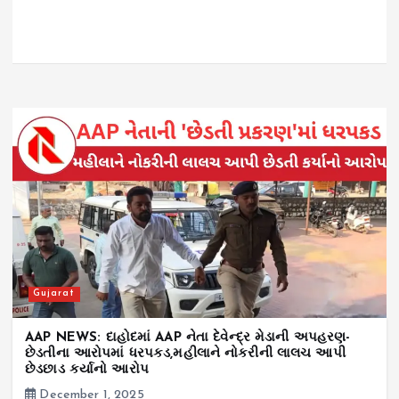
Gujarat
AAP NEWS: દાહોદમાં AAP નેતા દેવેન્દ્ર મેડાની અપહરણ-
છેડતીના આરોપમાં ધરપકડ,મહીલાને નોકરીની લાલચ આપી
છેડછાડ કર્યાનો આરોપ
December 1, 2025