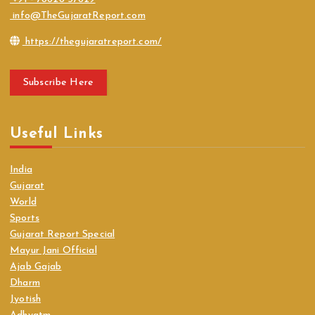
info@TheGujaratReport.com
https://thegujaratreport.com/
Subscribe Here
Useful Links
India
Gujarat
World
Sports
Gujarat Report Special
Mayur Jani Official
Ajab Gajab
Dharm
Jyotish