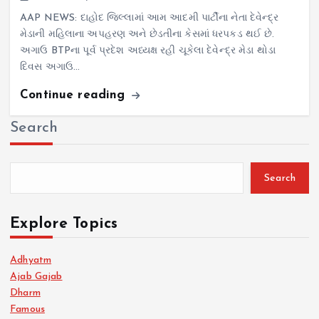
AAP NEWS: દાહોદ જિલ્લામાં આમ આદમી પાર્ટીના નેતા દેવેન્દ્ર
મેડાની મહિલાના અપહરણ અને છેડતીના કેસમાં ધરપકડ થઈ છે.
અગાઉ BTPના પૂર્વ પ્રદેશ અધ્યક્ષ રહી ચૂકેલા દેવેન્દ્ર મેડા થોડા
દિવસ અગાઉ…
Continue reading
Search
Search
Explore Topics
Adhyatm
Ajab Gajab
Dharm
Famous