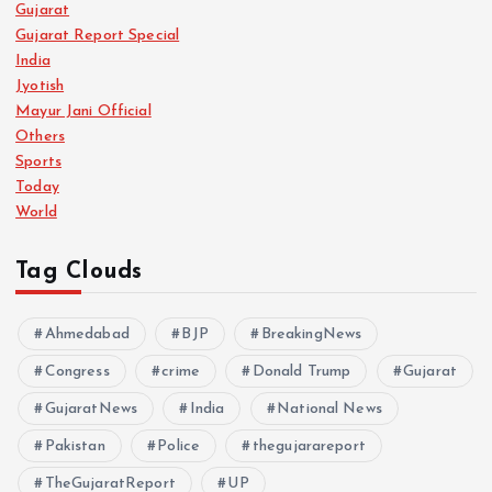
Gujarat
Gujarat Report Special
India
Jyotish
Mayur Jani Official
Others
Sports
Today
World
Tag Clouds
Ahmedabad
BJP
BreakingNews
Congress
crime
Donald Trump
Gujarat
GujaratNews
India
National News
Pakistan
Police
thegujarareport
TheGujaratReport
UP