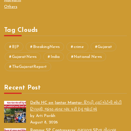
Adhyatm
Others
Tag Clouds
BJP
BreakingNews
crime
Gujarat
GujaratNews
India
National News
TheGujaratReport
Recent Post
Delhi HC on Jantar Mantar: દિલ્હી હાઈકોર્ટની મોટી
ટિપ્પણી, જંતર-મંતર બંધ કરી દેવું જોઈએ
by Arti Parikh
August 8, 2026
Rampur SP Controversy: રામપુરના SPના ગૌહત્યા