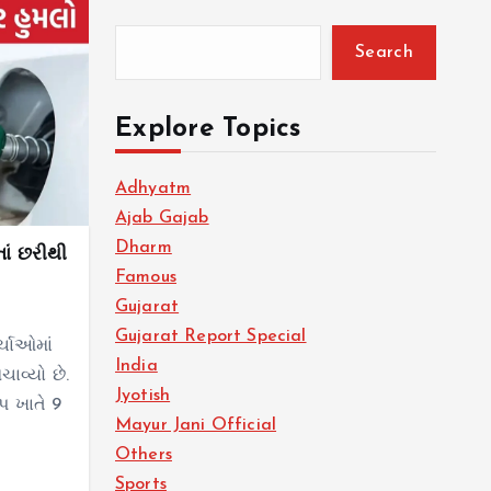
Search
Explore Topics
Adhyatm
Ajab Gajab
Dharm
તાં છરીથી
Famous
Gujarat
Gujarat Report Special
્ચાઓમાં
India
ાવ્યો છે.
Jyotish
ંપ ખાતે 9
Mayur Jani Official
Others
Sports