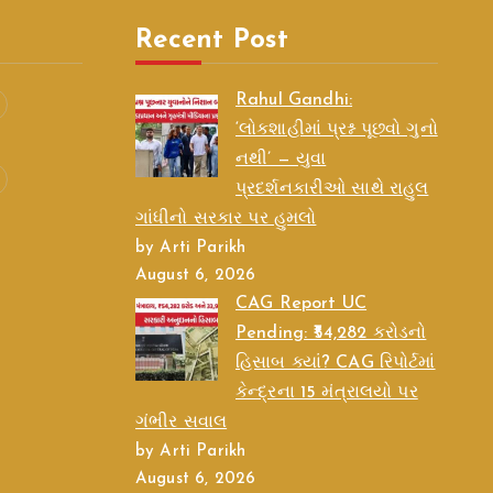
Recent Post
Rahul Gandhi:
‘લોકશાહીમાં પ્રશ્ન પૂછવો ગુનો
નથી’ — યુવા
પ્રદર્શનકારીઓ સાથે રાહુલ
ગાંધીનો સરકાર પર હુમલો
by Arti Parikh
August 6, 2026
CAG Report UC
Pending: ₹54,282 કરોડનો
હિસાબ ક્યાં? CAG રિપોર્ટમાં
કેન્દ્રના 15 મંત્રાલયો પર
ગંભીર સવાલ
by Arti Parikh
August 6, 2026