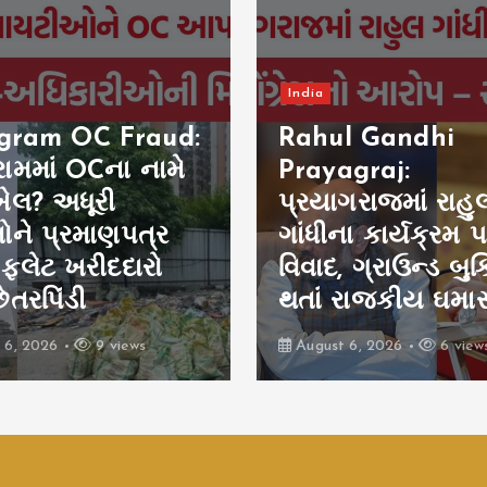
India
l Gandhi
UP Advertiseme
graj:
Budget: UP સરકા
ગરાજમાં રાહુલ
જાહેરાત ખર્ચ 8 વર્ષમ
ના કાર્યક્રમ પર
₹6,811.94 કરોડ, કેન્
 ગ્રાઉન્ડ બુકિંગ રદ
મોદી સરકારને પા
 રાજકીય ઘમાસાણ
છોડી
 6, 2026
6 views
August 6, 2026
8 view