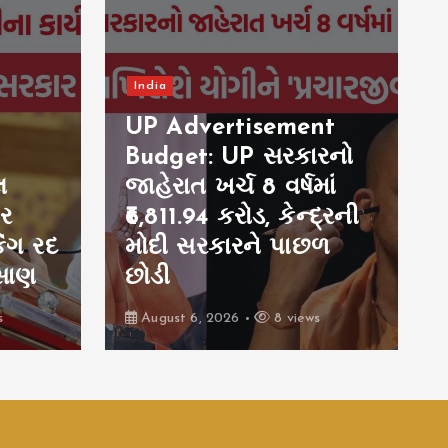
India
nt
રનો
Tarun Tejpal Case:
ાં
તેહેલકાના પૂર્વ એડિટર
દ્રની
તરુણ તેજપાલ કેસમાં
છળ
મોટો ચુકાદો, બળાત્કાર
કેસમાં દોષિત
s
August 6, 2026
9 views