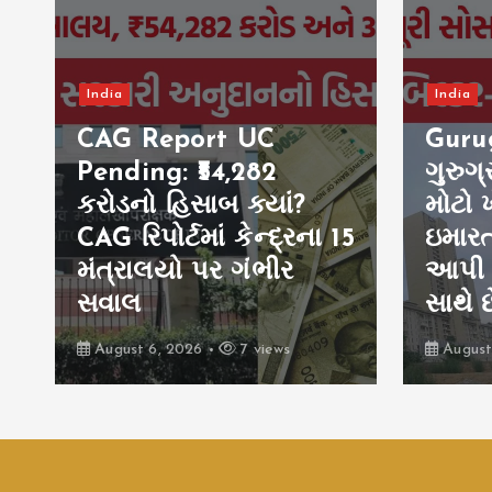
India
India
Gurugram OC Fraud:
Rahu
ગુરુગ્રામમાં OCના નામે
Praya
મોટો ખેલ? અધૂરી
પ્રયા
5
ઇમારતોને પ્રમાણપત્ર
ગાંધી
આપી ફ્લેટ ખરીદદારો
વિવાદ,
સાથે છેતરપિંડી
થતાં
August 6, 2026
9 views
August