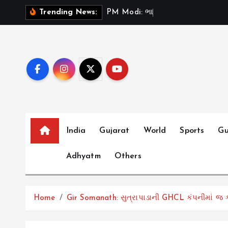
S
P
M
M
o
d
i
:
ભ
ર
ત
મ
ન
Trending News:
k
i
p
t
o
c
o
n
t
India
Gujarat
World
Sports
Gu
e
Adhyatm
Others
n
t
Home
Gir Somanath: સુત્રાપાડાની GHCL કંપનીમાં જ ક