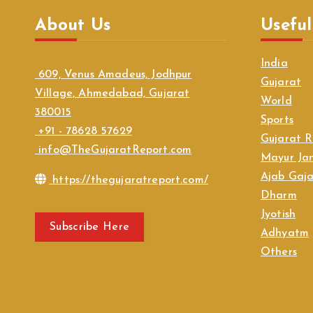
About Us
Useful
India
609, Venus Amadeus, Jodhpur
Gujarat
Village, Ahmedabad, Gujarat
World
380015
Sports
+91 - 78628 57629
Gujarat R
info@TheGujaratReport.com
Mayur Jan
Ajab Gaj
https://thegujaratreport.com/
Dharm
Jyotish
Subscribe Here
Adhyatm
Others