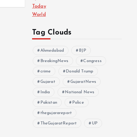
Today
World
Tag Clouds
Ahmedabad
BJP
BreakingNews
Congress
crime
Donald Trump
Gujarat
GujaratNews
India
National News
Pakistan
Police
thegujarareport
TheGujaratReport
UP