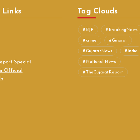
 Links
Tag Clouds
BJP
BreakingNews
crime
Gujarat
GujaratNews
India
National News
eport Special
i Official
TheGujaratReport
ab