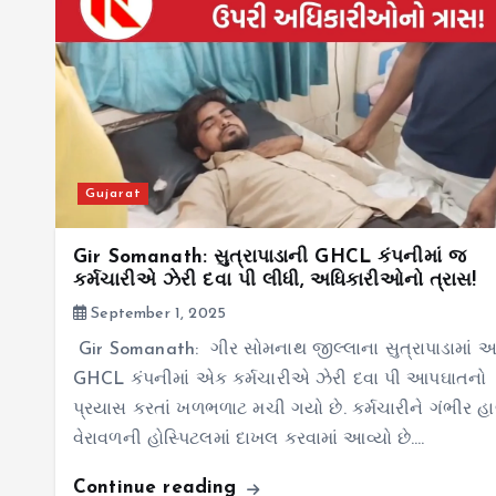
Gujarat
Gir Somanath: સુત્રાપાડાની GHCL કંપનીમાં જ
કર્મચારીએ ઝેરી દવા પી લીધી, અધિકારીઓનો ત્રાસ!
September 1, 2025
Gir Somanath: ગીર સોમનાથ જીલ્લાના સુત્રાપાડામાં 
GHCL કંપનીમાં એક કર્મચારીએ ઝેરી દવા પી આપઘાતનો
પ્રયાસ કરતાં ખળભળાટ મચી ગયો છે. કર્મચારીને ગંભીર હા
વેરાવળની હોસ્પિટલમાં દાખલ કરવામાં આવ્યો છે.…
Continue reading