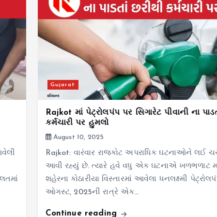
Gujarat
Rajkot માં પેટ્રોલપંપ પર સિગારેટ પીવાની ના પાડ
કર્મચારી પર હુમલો
August 10, 2025
આવેલી
Rajkot: વારંવાર રાજકોટ અપરાધિક ઘટનાઓને લઈ ચર
આવી રહ્યું છે. ત્યારે હવે વધુ એક ઘટનાએ ખળભળાટ મચ
લતમાં
શહેરના કોઠારીયા વિસ્તારમાં આવેલા ધનલક્ષ્મી પેટ્રોલપ
ઓગસ્ટ, 2025ની રાત્રે એક…
Continue reading