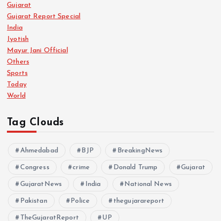
Gujarat
Gujarat Report Special
India
Jyotish
Mayur Jani Official
Others
Sports
Today
World
Tag Clouds
Ahmedabad
BJP
BreakingNews
Congress
crime
Donald Trump
Gujarat
GujaratNews
India
National News
Pakistan
Police
thegujarareport
TheGujaratReport
UP