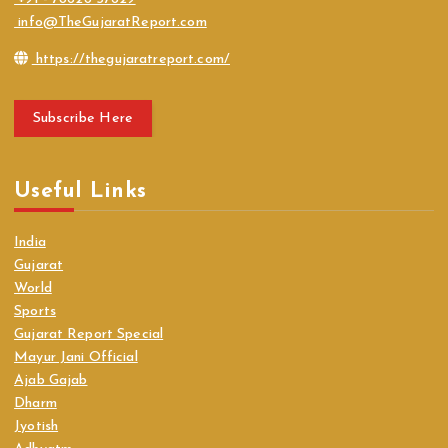
info@TheGujaratReport.com
https://thegujaratreport.com/
Subscribe Here
Useful Links
India
Gujarat
World
Sports
Gujarat Report Special
Mayur Jani Official
Ajab Gajab
Dharm
Jyotish