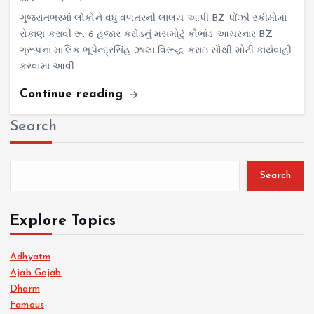
ગુજરાતભરમાં લોકોને વધુ વળતરની લાલચ આપી BZ પોંઝી સ્કીમોમાં
રોકાણ કરાવી રૂ. 6 હજાર કરોડનું મસમોટું કૌભાંડ આચરનાર BZ
ગ્રૂપનાં માલિક ભૂપેન્દ્રસિંહ ઝાલા વિરૂદ્ધ કરાઇ સૌથી મોટી કાર્યવાહી
કરવામાં આવી…
Continue reading
Search
Search
Explore Topics
Adhyatm
Ajab Gajab
Dharm
Famous