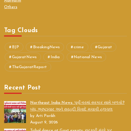
Adhyatm
Others
Tag Clouds
BJP
BreakingNews
crime
Gujarat
GujaratNews
India
National News
TheGujaratReport
Recent Post
Northeast India News: પૂર્વોત્તરમાં સરકાર સામે બળવો?
બંધ, ભ્રષ્ટાચાર અને સરહદી વિવાદે મચાવી હલચલ
by Arti Parikh
August 9, 2026
Tribal dance at Govt events: સરકારી મંચો પર