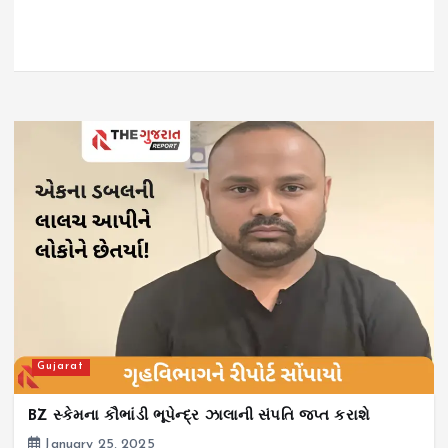
Gujarat
BZ સ્કેમના કૌભાંડી ભૂપેન્દ્ર ઝાલાની સંપતિ જપ્ત કરાશે
January 25, 2025