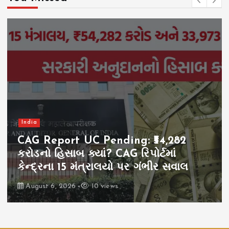
India
CAG Report UC Pending: ₹54,282
કરોડનો હિસાબ ક્યાં? CAG રિપોર્ટમાં
કેન્દ્રના 15 મંત્રાલયો પર ગંભીર સવાલ
August 6, 2026
10 views