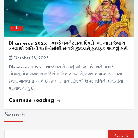
India
Dhanteras 2025: આજે ધનતેરસના દિવસે આ ખાસ ઉપાય
કરવાથી શનિની પનોતીમાંથી મળશે છુટકારો,ફટાફટ આટલું કરો
October 18, 2025
Dhanteras 2025: આજે ધન તેરસનું પર્વ પણ છે અને આજે
યોગાનુયોગ ભગવાન શનિનો શનિવાર પણ છે,ભગવાન શનિ ન્યાયના
દેવતા માનવામાં આવે છે,હાલમાં પાંચ રાશિઓ ઉપર શનિની પનોતીનો
પ્રભાવ ચાલુ છે.…
Continue reading
Search
Search