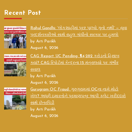
Recent Post
Rahul Gandhi: ‘લોકશાહીમાં પ્રશ્ન પૂછવો ગુનો નથી’ — યુવા
પ્રદર્શનકારીઓ સાથે રાહુલ ગાંધીનો સરકાર પર હુમલો
by Arti Parikh
August 6, 2026
CAG Report UC Pending: ₹54,282 કરોડનો હિસાબ
ક્યાં? CAG રિપોર્ટમાં કેન્દ્રના 15 મંત્રાલયો પર ગંભીર
સવાલ
by Arti Parikh
August 6, 2026
Gurugram OC Fraud: ગુરુગ્રામમાં OCના નામે મોટો
ખેલ? અધૂરી ઇમારતોને પ્રમાણપત્ર આપી ફ્લેટ ખરીદદારો
સાથે છેતરપિંડી
by Arti Parikh
August 6, 2026