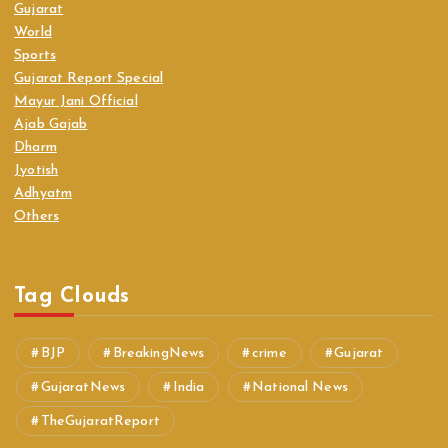
Gujarat
World
Sports
Gujarat Report Special
Mayur Jani Official
Ajab Gajab
Dharm
Jyotish
Adhyatm
Others
Tag Clouds
BJP
BreakingNews
crime
Gujarat
GujaratNews
India
National News
TheGujaratReport