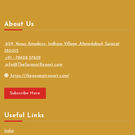
About Us
609, Venus Amadeus, Jodhpur Village, Ahmedabad, Gujarat
380015
+91 - 78628 57629
info@TheGujaratReport.com
https://thegujaratreport.com/
Subscribe Here
Useful Links
India