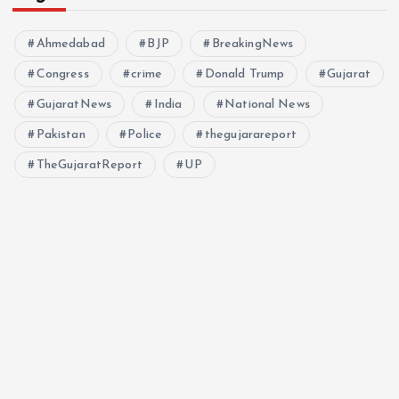
Ahmedabad
BJP
BreakingNews
Congress
crime
Donald Trump
Gujarat
GujaratNews
India
National News
Pakistan
Police
thegujarareport
TheGujaratReport
UP