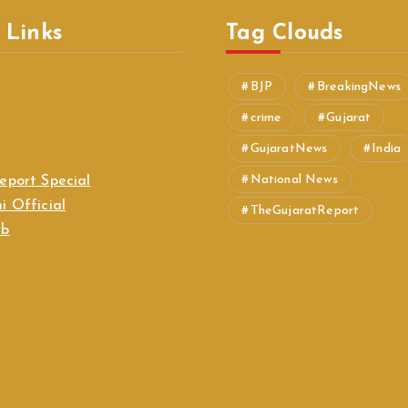
 Links
Tag Clouds
BJP
BreakingNews
crime
Gujarat
GujaratNews
India
National News
eport Special
i Official
TheGujaratReport
ab