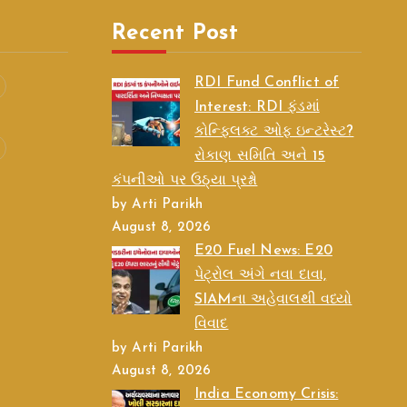
Recent Post
RDI Fund Conflict of
Interest: RDI ફંડમાં
કોન્ફ્લિક્ટ ઓફ ઇન્ટરેસ્ટ?
રોકાણ સમિતિ અને 15
કંપનીઓ પર ઉઠ્યા પ્રશ્નો
by Arti Parikh
August 8, 2026
E20 Fuel News: E20
પેટ્રોલ અંગે નવા દાવા,
SIAMના અહેવાલથી વધ્યો
વિવાદ
by Arti Parikh
August 8, 2026
India Economy Crisis: