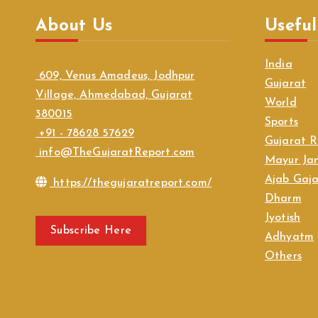
About Us
Useful
India
609, Venus Amadeus, Jodhpur
Gujarat
Village, Ahmedabad, Gujarat
World
380015
Sports
+91 - 78628 57629
Gujarat R
info@TheGujaratReport.com
Mayur Jan
Ajab Gaj
https://thegujaratreport.com/
Dharm
Jyotish
Subscribe Here
Adhyatm
Others