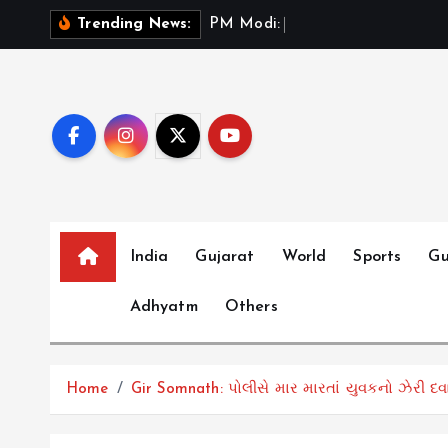
S
P
M
M
o
d
i
:
ભ
ર
ત
મ
Trending News:
k
i
p
t
o
c
o
n
t
India
Gujarat
World
Sports
Gu
e
Adhyatm
Others
n
t
Home
Gir Somnath: પોલીસે માર મારતાં યુવકનો ઝેરી દ