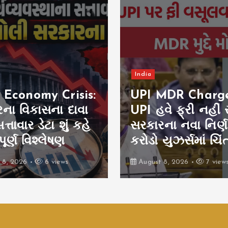
India
 Economy Crisis:
UPI MDR Charges
ના વિકાસના દાવા
UPI હવે ફ્રી નહીં 
ત્તાવાર ડેટા શું કહે
સરકારના નવા નિર્
પૂર્ણ વિશ્લેષણ
કરોડો યુઝર્સમાં ચિં
 8, 2026
6 views
August 8, 2026
7 view