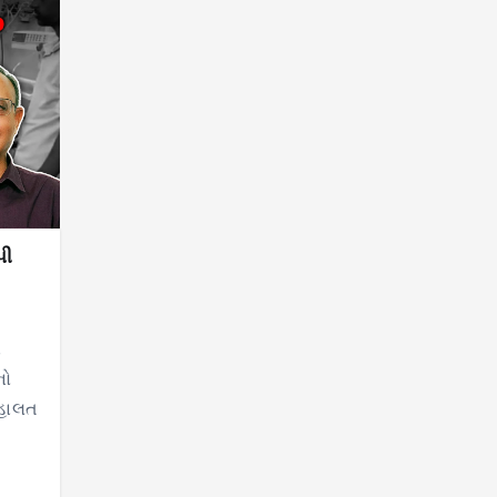
પી
ં
નો
 હાલત