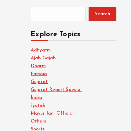
Search
Explore Topics
Adhyatm
Ajab Gajab
Dharm
Famous
Gujarat
Gujarat Report Special
India
Jyotish
Mayur Jani Official
Others
Sports