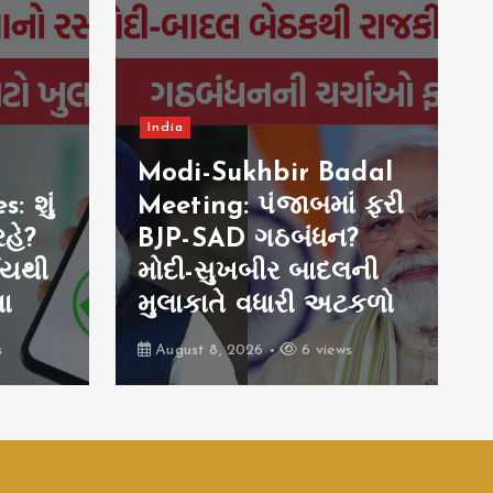
India
Modi-Sukhbir Badal
: શું
Meeting: પંજાબમાં ફરી
રહે?
BJP-SAD ગઠબંધન?
ણયથી
મોદી-સુખબીર બાદલની
તા
મુલાકાતે વધારી અટકળો
s
August 8, 2026
6 views