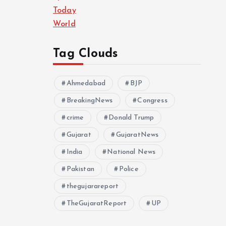
Today
World
Tag Clouds
Ahmedabad
BJP
BreakingNews
Congress
crime
Donald Trump
Gujarat
GujaratNews
India
National News
Pakistan
Police
thegujarareport
TheGujaratReport
UP