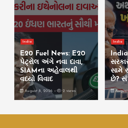
India
India
E20 Fuel News: E20
India
પેટ્રોલ અંગે નવા દાવા,
સરકાર
SIAMના અહેવાલથી
સામે સ
વધ્યો વિવાદ
છે? સં
August 8, 2026
2 views
August