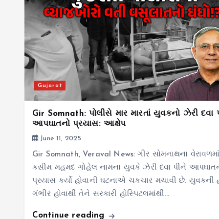
Gujarat
Gir Somnath: પોલીસે માર મારતાં યુવકનો ઝેરી દવા 
આપઘાતનો પ્રયાસ: આક્ષેપ
June 11, 2025
Gir Somnath, Veraval News: ગીર સોમનાથના વેરાવળમા
કસીમ મહમદ ગોહેલ નામના યુવકે ઝેરી દવા પીને આપઘાત
પ્રયાસ કર્યો હોવાની ઘટનાએ ચકચાર મચાવી છે. યુવકની
ગંભીર હોવાથી તેને સરકારી હોસ્પિટલમાંથી…
Continue reading