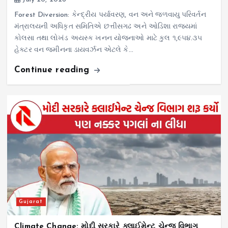
Forest Diversion: કેન્દ્રીય પર્યાવરણ, વન અને જળવાયુ પરિવર્તન
મંત્રાલયની અધિકૃત સમિતિએ છત્તીસગઢ અને ઓડિશા રાજ્યમાં
કોલસા તથા લોખંડ અયસ્ક ખનન યોજનાઓ માટે કુલ ૧,૯૫૪.૩૫
હેક્ટર વન જમીનના ડાયવર્ઝન એટલે કે…
Continue reading
Gujarat
Climate Change: મોદી સરકારે ક્લાઈમેન્ટ ચેન્જ વિભાગ