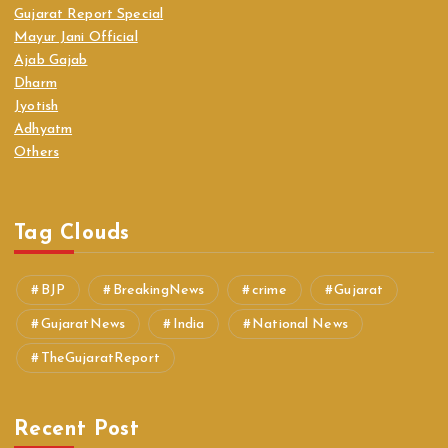
Gujarat Report Special
Mayur Jani Official
Ajab Gajab
Dharm
Jyotish
Adhyatm
Others
Tag Clouds
BJP
BreakingNews
crime
Gujarat
GujaratNews
India
National News
TheGujaratReport
Recent Post