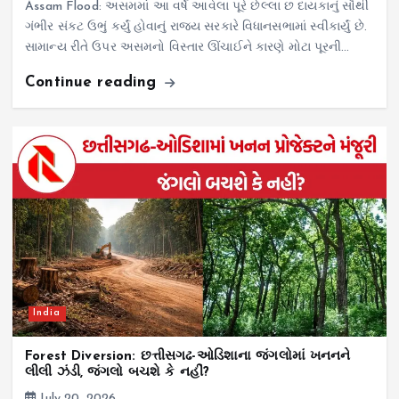
Assam Flood: અસમમાં આ વર્ષે આવેલા પૂરે છેલ્લા છ દાયકાનું સૌથી
ગંભીર સંકટ ઉભું કર્યું હોવાનું રાજ્ય સરકારે વિધાનસભામાં સ્વીકાર્યું છે.
સામાન્ય રીતે ઉપર અસમનો વિસ્તાર ઊંચાઈને કારણે મોટા પૂરની…
Continue reading
India
Forest Diversion: છત્તીસગઢ-ઓડિશાના જંગલોમાં ખનનને
લીલી ઝંડી, જંગલો બચશે કે નહીં?
July 20, 2026