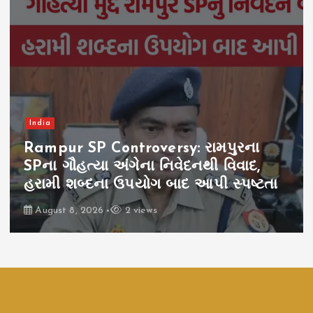
India
Rampur SP Controversy: રામપુરના
SPના ગૌહત્યા અંગેના નિવેદનથી વિવાદ,
હરામી શબ્દના ઉપયોગ બાદ આપી સ્પષ્ટતા
August 8, 2026
2 views