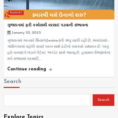
Gujarat
ગુજરાતમાં ફરી કમોસમી વરસાદ પડવાની સંભાવના
January 25, 2025
ગુજરાતમાં અત્યારે શિયાળા(winter)ની ઋતુ ચાલી રહી છે, અમદાવાદ-
ગાંધીનગરમાં વહેલી સવારે પવન સાથે ઠંડીનો ચમકારો યથાવત છે. પરંતુ
હવે વરસાદને લઇને લેટેસ્ટ અપડેટ સામે આવ્યુ છે. હવામાન નિષ્ણાંતોના
મતે રાજ્યમાં વરસાદી…
Continue reading
Search
Search
Explore Topics