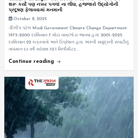
શરૂ કર્યો પણ નક્કર પગલાં ના લીધા, હજ્જારો ઉદ્યોગોની
પ્રદૂષણ ફેલાવવામાં મનમાની
October 8, 2025
-દિલીપ પટેલ Modi Government Climate Change Department:
1975-2000 દરમિયાન 7 મોટા વાવાઝોડા આવ્યા હતા. 2001-2025
દરમિયાન 22 ચક્રવાતો અને ડિપ્રેશન હતા. અરબી સમુદ્રની સપાટીનું
તાપમાન દર વર્ષે સરેરાશ 10.1 મિલીમીટર…
Continue reading