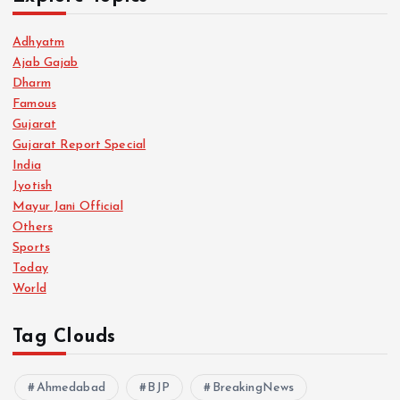
Adhyatm
Ajab Gajab
Dharm
Famous
Gujarat
Gujarat Report Special
India
Jyotish
Mayur Jani Official
Others
Sports
Today
World
Tag Clouds
Ahmedabad
BJP
BreakingNews