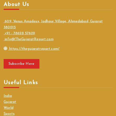
About Us
609, Venus Amadeus, Jodhpur Village, Ahmedabad, Gujarat
380015
+91 - 78628 57629
info@TheGujaratReport.com
https://thegujaratreport.com/
Subscribe Here
Useful Links
India
Gujarat
World
Sports