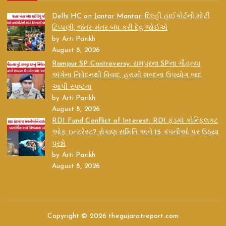
Delhi HC on Jantar Mantar: દિલ્હી હાઈકોર્ટની મોટી
ટિપ્પણી, જંતર-મંતર બંધ કરી દેવું જોઈએ
by Arti Parikh
August 8, 2026
Rampur SP Controversy: રામપુરના SPના ગૌહત્યા
અંગેના નિવેદનથી વિવાદ, હરામી શબ્દના ઉપયોગ બાદ
આપી સ્પષ્ટતા
by Arti Parikh
August 8, 2026
RDI Fund Conflict of Interest: RDI ફંડમાં કોન્ફ્લિક્ટ
ઓફ ઇન્ટરેસ્ટ? રોકાણ સમિતિ અને 15 કંપનીઓ પર ઉઠ્યા
પ્રશ્નો
by Arti Parikh
August 8, 2026
Copyright © 2026 thegujaratreport.com