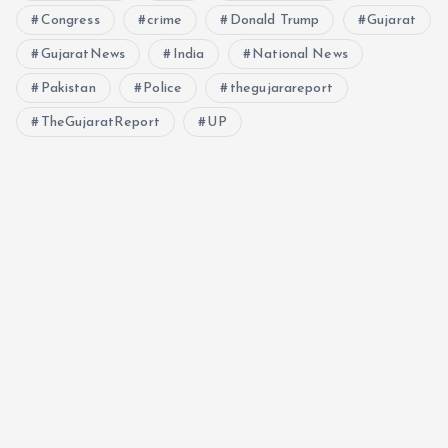
Congress
crime
Donald Trump
Gujarat
GujaratNews
India
National News
Pakistan
Police
thegujarareport
TheGujaratReport
UP