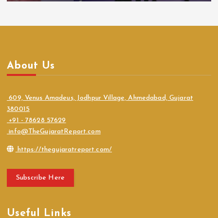
About Us
609, Venus Amadeus, Jodhpur Village, Ahmedabad, Gujarat
380015
+91 - 78628 57629
info@TheGujaratReport.com
https://thegujaratreport.com/
Subscribe Here
Useful Links