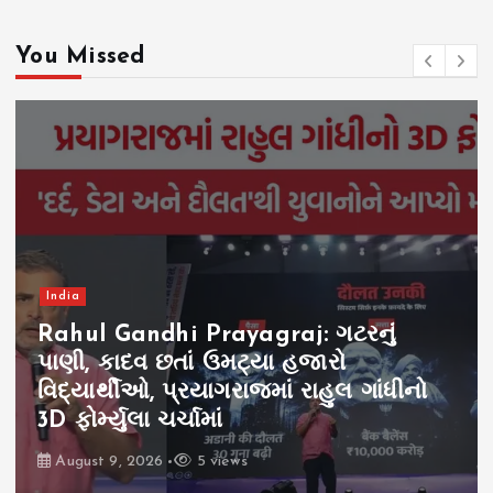
You Missed
India
Rahul Gandhi Prayagraj: ગટરનું
પાણી, કાદવ છતાં ઉમટ્યા હજારો
વિદ્યાર્થીઓ, પ્રયાગરાજમાં રાહુલ ગાંધીનો
3D ફોર્મ્યુલા ચર્ચામાં
August 9, 2026
5 views