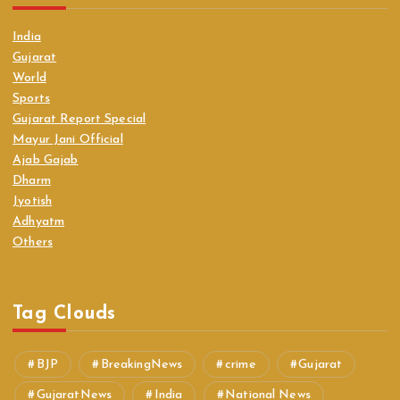
India
Gujarat
World
Sports
Gujarat Report Special
Mayur Jani Official
Ajab Gajab
Dharm
Jyotish
Adhyatm
Others
Tag Clouds
BJP
BreakingNews
crime
Gujarat
GujaratNews
India
National News