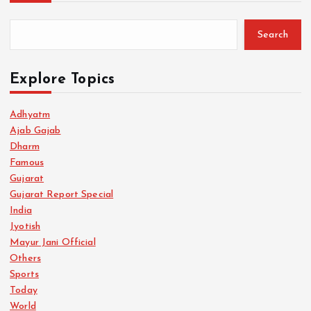
Search
Explore Topics
Adhyatm
Ajab Gajab
Dharm
Famous
Gujarat
Gujarat Report Special
India
Jyotish
Mayur Jani Official
Others
Sports
Today
World