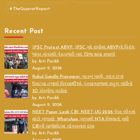
TheGujaratReport
Recent Post
JPSC Protest ABVP: JPSC મુદ્દે રાંચીમાં ABVPનો વિરોધ,
જંતર-મંતરથી ગેરહાજરી બાદ ઊભા થયા સવાલો
by Arti Parikh
August 9, 2026
Rahul Gandhi Prayagraj: ગટરનું પાણી, કાદવ છતાં
ઉમટ્યા હજારો વિદ્યાર્થીઓ, પ્રયાગરાજમાં રાહુલ ગાંધીનો
3D ફોર્મ્યુલા ચર્ચામાં
by Arti Parikh
August 9, 2026
NEET Paper Leak CBI: NEET-UG 2026 પેપર લીકમાં
મોટો ખુલાસો, WhatsApp ગ્રુપથી NTA નિષ્ણાતો સુધી
CBIની ચાર્જશીટમાં ચોંકાવનારા દાવા
by Arti Parikh