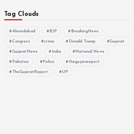
Tag Clouds
Ahmedabad
BJP
BreakingNews
Congress
crime
Donald Trump
Gujarat
GujaratNews
India
National News
Pakistan
Police
thegujarareport
TheGujaratReport
UP