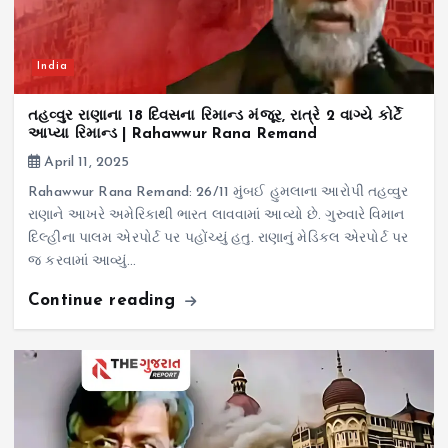
India
તહવ્વુર રાણાના 18 દિવસના રિમાન્ડ મંજૂર, રાત્રે 2 વાગ્યે કોર્ટે
આપ્યા રિમાન્ડ | Rahawwur Rana Remand
April 11, 2025
Rahawwur Rana Remand: 26/11 મુંબઈ હુમલાના આરોપી તહવ્વુર
રાણાને આખરે અમેરિકાથી ભારત લાવવામાં આવ્યો છે. ગુરુવારે વિમાન
દિલ્હીના પાલમ એરપોર્ટ પર પહોંચ્યું હતુ. રાણાનું મેડિકલ એરપોર્ટ પર
જ કરવામાં આવ્યું…
Continue reading