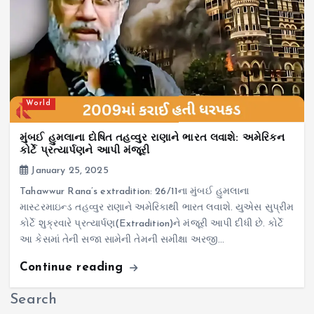
World
મુંબઈ હુમલાના દોષિત તહવ્વુર રાણાને ભારત લવાશે: અમેરિકન
કોર્ટે પ્રત્યાર્પણને આપી મંજૂરી
January 25, 2025
Tahawwur Rana’s extradition: 26/11ના મુંબઈ હુમલાના
માસ્ટરમાઇન્ડ તહવ્વુર રાણાને અમેરિકાથી ભારત લવાશે. યુએસ સુપ્રીમ
કોર્ટે શુક્રવારે પ્રત્યાર્પણ(Extradition)ને મંજૂરી આપી દીધી છે. કોર્ટે
આ કેસમાં તેની સજા સામેની તેમની સમીક્ષા અરજી…
Continue reading
Search