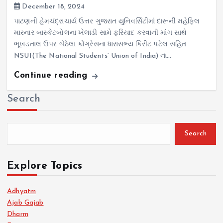
December 18, 2024
પાટણની હેમચંદ્રાચાર્ય ઉત્તર ગુજરાત યુનિવર્સિટીમાં દારૂની મહેફિલ
મારનાર બાસ્કેટબોલના ખેલાડી સામે ફરિયાદ કરવાની માંગ સાથે
ભૂખડતાલ ઉપર બેઠેલા કોંગ્રેસના ધારાસભ્ય કિરીટ પટેલ સહિત
NSUI(The National Students’ Union of India) ના…
Continue reading
Search
Search
Explore Topics
Adhyatm
Ajab Gajab
Dharm