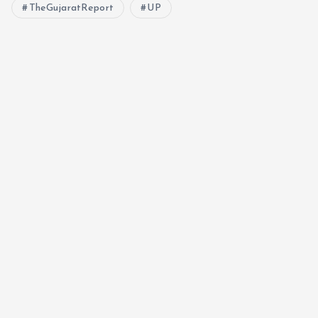
TheGujaratReport
UP