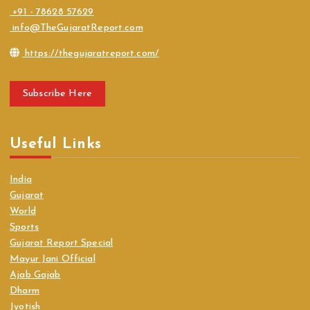
+91 - 78628 57629
info@TheGujaratReport.com
https://thegujaratreport.com/
Subscribe Here
Useful Links
India
Gujarat
World
Sports
Gujarat Report Special
Mayur Jani Official
Ajab Gajab
Dharm
Jyotish