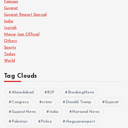
Famous
Gujarat
Gujarat Report Special
India
Jyotish
Mayur Jani Official
Others
Sports
Today
World
Tag Clouds
Ahmedabad
BJP
BreakingNews
Congress
crime
Donald Trump
Gujarat
GujaratNews
India
National News
Pakistan
Police
thegujarareport