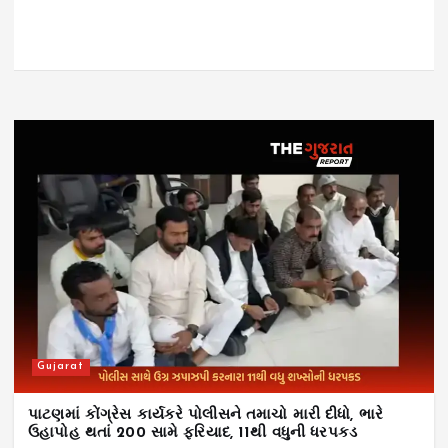
Gujarat
પાટણમાં કોંગ્રેસ કાર્યકરે પોલીસને તમાચો મારી દીધો, ભારે
ઉહાપોહ થતાં 200 સામે ફરિયાદ, 11થી વધુની ધરપકડ