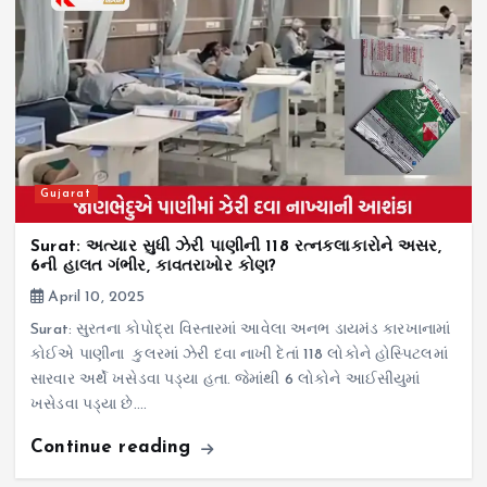
Gujarat
Surat: અત્યાર સુધી ઝેરી પાણીની 118 રત્નકલાકારોને અસર,
6ની હાલત ગંભીર, કાવતરાખોર કોણ?
April 10, 2025
Surat: સુરતના કોપોદ્રા વિસ્તારમાં આવેલા અનભ ડાયમંડ કારખાનામાં
કોઈએ પાણીના કુલરમાં ઝેરી દવા નાખી દેતાં 118 લોકોને હોસ્પિટલમાં
સારવાર અર્થે ખસેડવા પડ્યા હતા. જેમાંથી 6 લોકોને આઈસીયુમાં
ખસેડવા પડ્યા છે.…
Continue reading