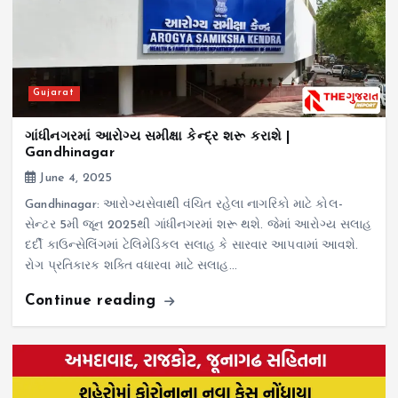
Gujarat
ગાંધીનગરમાં આરોગ્ય સમીક્ષા કેન્દ્ર શરૂ કરાશે |
Gandhinagar
June 4, 2025
Gandhinagar: આરોગ્યસેવાથી વંચિત રહેલા નાગરિકો માટે કોલ-
સેન્ટર 5મી જૂન 2025થી ગાંધીનગરમાં શરૂ થશે. જેમાં આરોગ્ય સલાહ
દર્દી કાઉન્સેલિંગમાં ટેલિમેડિકલ સલાહ કે સારવાર આપવામાં આવશે.
રોગ પ્રતિકારક શક્તિ વધારવા માટે સલાહ…
Continue reading