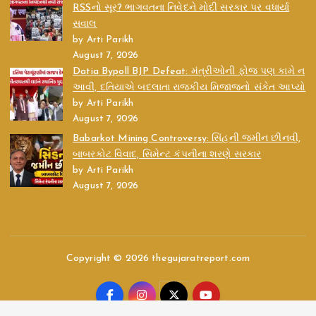
RSSનો સૂર? ભાગવતના નિવેદને મોદી સરકાર પર વધાર્યા
સવાલ
by Arti Parikh
August 7, 2026
Datia Bypoll BJP Defeat: મંત્રીઓની ફોજ પણ કામે ન
આવી, દતિયાએ બદલાતા રાજકીય મિજાજનો સંકેત આપ્યો
by Arti Parikh
August 7, 2026
Babarkot Mining Controversy: સિંહની જમીન છીનવી,
બાબરકોટ વિવાદ, સિમેન્ટ કંપનીના શરણે સરકાર
by Arti Parikh
August 7, 2026
Copyright © 2026 thegujaratreport.com