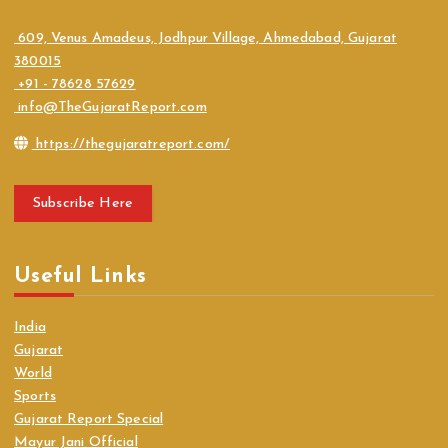
609, Venus Amadeus, Jodhpur Village, Ahmedabad, Gujarat
380015
+91 - 78628 57629
info@TheGujaratReport.com
https://thegujaratreport.com/
Subscribe Here
Useful Links
India
Gujarat
World
Sports
Gujarat Report Special
Mayur Jani Official