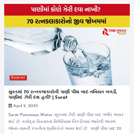
Gujarat
સુરતમાં 70 રત્નકલાકારોની પાણી પીધા બાદ તબિયત બગડી,
પાણીમાં ઝેરી દવા હતી? | Surat
April 9, 2025
Surat Poisonous Water: સુરતમાં ઝેરી પાણી પીધા બાદ ગંભીર અસર
થઈ છે. કાપોદ્રા વિસ્તારના મિલેનિયમ બિલ્ડીંગમાં આવેલી અનભ
જેમ્સ નામની કંપનીના શ્રમિકોને અસર થઈ છે. પાણી પીધા બાદ 70