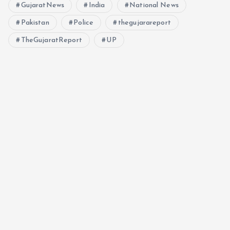
GujaratNews
India
National News
n
Pakistan
Police
thegujarareport
TheGujaratReport
UP