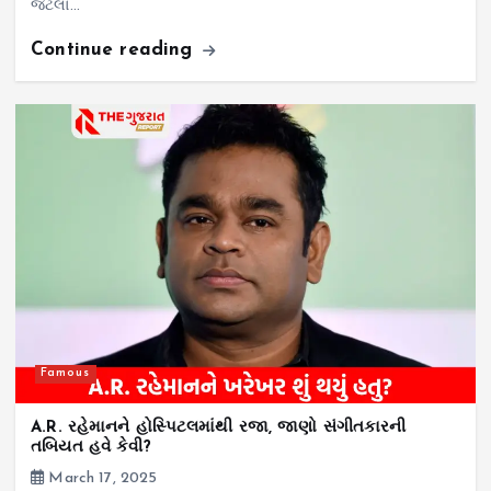
જેટલા…
Continue reading
Famous
A.R. રહેમાનને હોસ્પિટલમાંથી રજા, જાણો સંગીતકારની
તબિયત હવે કેવી?
March 17, 2025