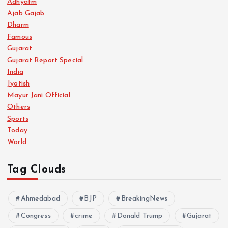
Adhyatm
Ajab Gajab
p
Dharm
Famous
a
Gujarat
Gujarat Report Special
g
India
Jyotish
i
Mayur Jani Official
Others
n
Sports
Today
a
World
t
Tag Clouds
i
Ahmedabad
BJP
BreakingNews
Congress
crime
o
Donald Trump
Gujarat