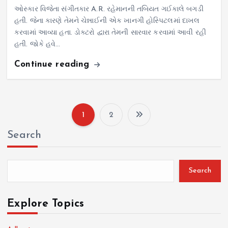
ઓસ્કાર વિજેતા સંગીતકાર A.R. રહેમાનની તબિયત ગઈકાલે બગડી
હતી. જેના કારણે તેમને ચેન્નાઈની એક ખાનગી હોસ્પિટલમાં દાખલ
કરવામાં આવ્યા હતા. ડોક્ટરો દ્વારા તેમની સારવાર કરવામાં આવી રહી
હતી. જોકે હવે…
Continue reading
1
2
P
Search
o
s
Search
t
Explore Topics
s