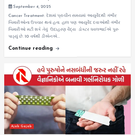
September 4, 2025
Cancer Treatment: દેશમાં પ્રાચીન સમયમાં આયુર્વેદથી ગંભીર
બિમારીઓના ઉપચાર થતાં હતા. હાલ પણ આયુર્વેદ દવાઓથી ગંભીર
બિમારીઓ મટી શકે તેવું ઉદાહરણ વૈદ્ય ડોક્ટર ધવલભાઈએ પુરુ
પાડ્યું છે. 10 વર્ષથી ડીએનએ…
Continue reading
Ajab Gajab