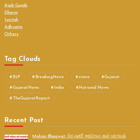
Ajab Gajab
Dharm
Jyotish
Adhyatm
Others
Tag Clouds
BJP
BreakingNews
crime
Gujarat
GujaratNews
India
National News
TheGujaratReport
Recent Post
Mohan Bhagwat: વિદ્યાર્થી આંદોલન સામે બદલાયો