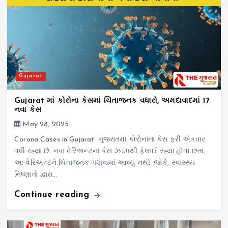
Gujarat
Gujarat માં કોરોના કેસમાં ચિંતાજનક વધારો, અમદાવાદમાં 17
નવા કેસ
May 28, 2025
Corona Cases in Gujarat: ગુજરાતમાં કોરોનાના કેસ ફરી એકવાર
વધી રહ્યા છે. નવા વેરિઅન્ટના કેસ ઝડપથી ફેલાઈ રહ્યા હોવા છતાં,
આ વેરિઅન્ટને ચિંતાજનક ગણવામાં આવ્યું નથી. જોકે, સ્વાસ્થ્ય
નિષ્ણાતો દ્વારા…
Continue reading