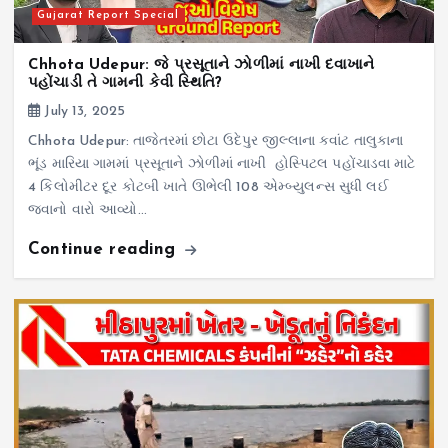
Gujarat Report Special
Chhota Udepur: જે પ્રસૂતાને ઝોળીમાં નાખી દવાખાને
પહોંચાડી તે ગામની કેવી સ્થિતિ?
July 13, 2025
Chhota Udepur: તાજેતરમાં છોટા ઉદેપુર જીલ્લાના કવાંટ તાલુકાના
ભૂંડ મારિયા ગામમાં પ્રસૂતાને ઝોળીમાં નાખી હોસ્પિટલ પહોંચાડવા માટે
4 કિલોમીટર દૂર કોટબી ખાતે ઊભેલી 108 એમ્બ્યુલન્સ સુધી લઈ
જવાનો વારો આવ્યો…
Continue reading