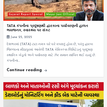
Gujarat Report Special
Mayur Jani Official
TATA કંપનીના પ્રદૂષણથી દ્વારકાના પર્યાવરણની હાલત
ભયજનક, સ્વાસ્થ્ય પર સંકટ
June 25, 2025
દેશભરમાં (TATA) ટાટા નમક ઘરે ઘરે વપરાતું હોય છે, પરંતુ દ્વારકા
જિલ્લાના મીઠાપુરમાં આવેલી TATA કેમિકલ્સ લિમિટેડનું પ્રદૂષણ
સ્થાનિક ખેડૂતો અને પર્યાવરણ માટે ઝેર સમાન સાબિત થઈ રહ્યું છે.
કંપનીના…
Continue reading