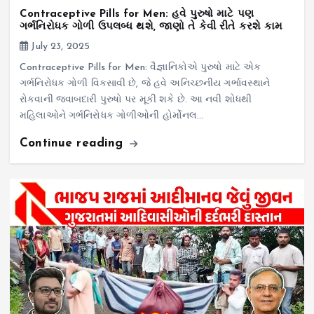
Contraceptive Pills for Men: હવે પુરુષો માટે પણ
ગર્ભનિરોધક ગોળી ઉપલબ્ધ થશે, જાણો તે કેવી રીતે કરશે કામ
July 23, 2025
Contraceptive Pills for Men: વૈજ્ઞાનિકોએ પુરુષો માટે એક
ગર્ભનિરોધક ગોળી વિકસાવી છે, જે હવે અનિચ્છનીય ગર્ભાવસ્થાને
રોકવાની જવાબદારી પુરુષો પર મૂકી શકે છે. આ નવી શોધથી
મહિલાઓને ગર્ભનિરોધક ગોળીઓની હોર્મોનલ…
Continue reading