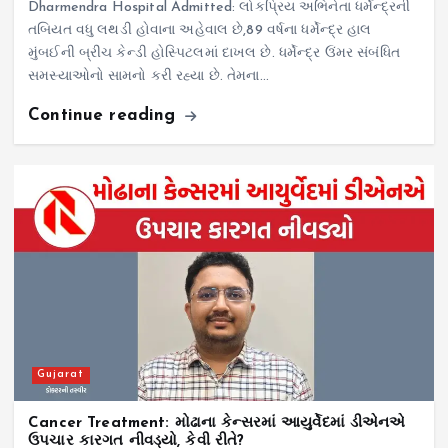
Dharmendra Hospital Admitted: લોકપ્રિય અભિનેતા ધર્મેન્દ્રની
તબિયત વધુ લથડી હોવાના અહેવાલ છે,89 વર્ષના ધર્મેન્દ્ર હાલ
મુંબઈની બ્રીચ કેન્ડી હોસ્પિટલમાં દાખલ છે. ધર્મેન્દ્ર ઉંમર સંબંધિત
સમસ્યાઓનો સામનો કરી રહ્યા છે. તેમના…
Continue reading
Gujarat
Cancer Treatment: મોઢાના કેન્સરમાં આયુર્વેદમાં ડીએનએ
ઉપચાર કારગત નીવડ્યો, કેવી રીતે?