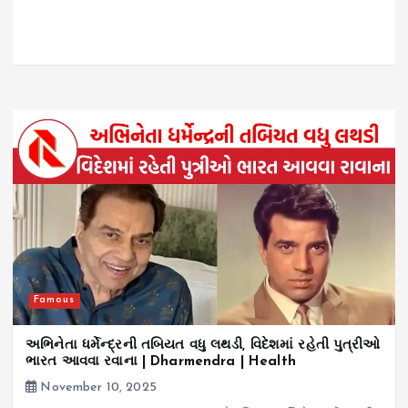
Famous
અભિનેતા ધર્મેન્દ્રની તબિયત વધુ લથડી, વિદેશમાં રહેતી પુત્રીઓ
ભારત આવવા રવાના | Dharmendra | Health
November 10, 2025