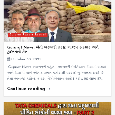
Gujarat Report Special
Gujarat News: ખેતી બરબાદી તરફ, ભાજપ સરકાર અને
કુદરતનો કેર
October 30, 2025
Gujarat News: નવરાત્રી પહેલા, નવરાત્રી દરમિયાન, દિવાળી સમયે
અને દિવાળી પછી એમ 4 વખત કમોસમી વરસાદ ગુજરાતમાં થયો છે.
તેમાં અનાજ, કઠોળ, કપાસ, તેલીબિયાંના સાથે 1 કરોડ 20 લાખ 57…
Continue reading