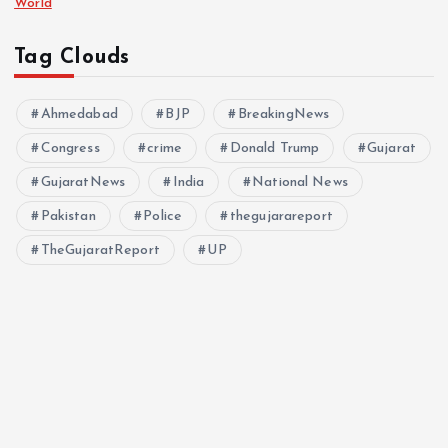
World
Tag Clouds
Ahmedabad
BJP
BreakingNews
Congress
crime
Donald Trump
Gujarat
GujaratNews
India
National News
Pakistan
Police
thegujarareport
TheGujaratReport
UP