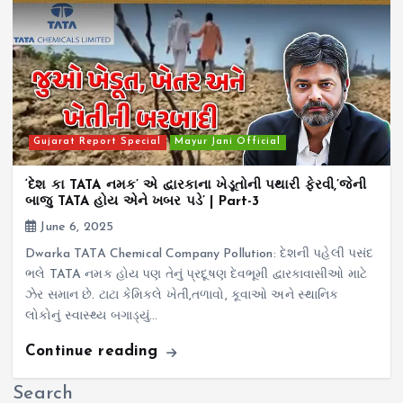
Gujarat Report Special
Mayur Jani Official
‘દેશ કા TATA નમક’ એ દ્વારકાના ખેડૂતોની પથારી ફેરવી,’જેની
બાજુ TATA હોય એને ખબર પડે’ | Part-3
June 6, 2025
Dwarka TATA Chemical Company Pollution: દેશની પહેલી પસંદ
ભલે TATA નમક હોય પણ તેનું પ્રદૂષણ દેવભૂમી દ્વારકાવાસીઓ માટે
ઝેર સમાન છે. ટાટા કેમિકલે ખેતી,તળાવો, કૂવાઓ અને સ્થાનિક
લોકોનું સ્વાસ્થ્ય બગાડ્યું…
Continue reading
Search