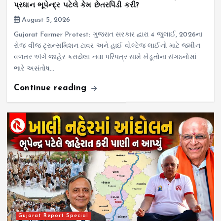
પ્રધાન ભૂપેન્દ્ર પટેલે કેમ છેતરપિંડી કરી?
August 5, 2026
Gujarat Farmer Protest: ગુજરાત સરકાર દ્વારા 4 જુલાઈ, 2026ના
રોજ વીજ ટ્રાન્સમિશન ટાવર અને હાઈ વોલ્ટેજ લાઈનો માટે જમીન
વળતર અંગે જાહેર કરાયેલા નવા પરિપત્ર સામે ખેડૂતોના સંગઠનોમાં
ભારે અસંતોષ…
Continue reading
Gujarat Report Special