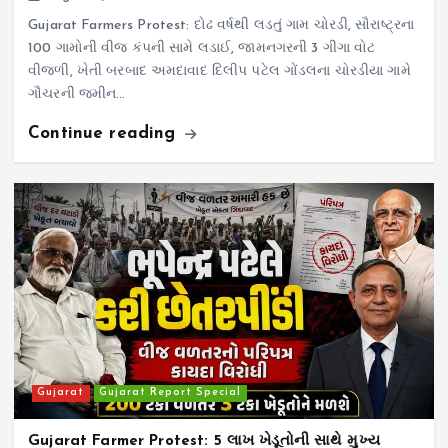
Gujarat Farmers Protest: દોઢ વર્ષથી લડતું ગામ ચોરડી, સૌરાષ્ટ્રના
100 ગામોની વીજ કંપની સામે લડાઈ, જામનગરની 3 ગીગા વોટ
વીજળી, ખેતી બરબાદ અમદાવાદ દિલીપ પટેલ ગોંડલના ચોરડીયા ગામે
ગૌચરની જમીન…
Continue reading
Gujarat
Gujarat Report Special
Gujarat Farmer Protest: 5 લાખ ખેડૂતોની સાથે મુખ્ય