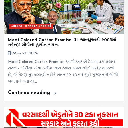
Gujarat Report Special
Modi Colored Cotton Promise: 31 જાન્યુઆરી 2003માં
નરેન્દ્ર મોદીના હસીન સપના
May 27, 2026
Modi Colored Cotton Promise: આજે આપણે દેશના વડાપ્રધાન
નરેન્દ્ર મોદીના એવા હસીન અને રંગીન સપનાઓનો પર્દાફાશ કરવો
છે, જે તેમણે મુખ્યમંત્રી તરીકે સતત ૧૨-૧૩ વર્ષ સુધી ગુજરાતની ભોળી
જનતાને બતાવ્યા…
Continue reading