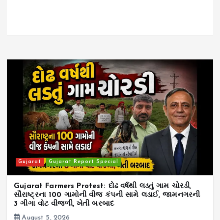
Gujarat
Gujarat Report Special
Gujarat Farmers Protest: દોઢ વર્ષથી લડતું ગામ ચોરડી,
સૌરાષ્ટ્રના 100 ગામોની વીજ કંપની સામે લડાઈ, જામનગરની
3 ગીગા વોટ વીજળી, ખેતી બરબાદ
August 5, 2026