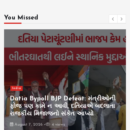
You Missed
Gujarat
Gujarat Report Special
Babarkot Mining Controversy:
સિંહની જમીન છીનવી, બાબરકોટ વિવાદ,
સિમેન્ટ કંપનીના શરણે સરકાર
August 7, 2026
9 views