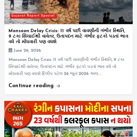
Gujarat Report Special
Monsoon Delay Crisis: 11 વર્ષ પછી વાવણીની ગંભીર સ્થિતિ,
9 ટકા સિંચાઈથી વાવેતર, ઉતાપદન માટે ગંભીર ફટકો પડતાં ભાવ
વધે તો મોંઘવારી પણ વધશે
June 26, 2026
Monsoon Delay Crisis: 11 વર્ષ પછી વાવણીની ગંભીર સ્થિતિ, 9 ટકા
સિંચાઈથી વાવેતર, ઉતાપદન માટે ગંભીર ફટકો પડતાં ભાવ વધે તો
મોંઘવારી પણ વધશે દિલીપ પટેલ 26 જૂન 2026 અલ…
Continue reading