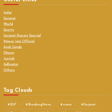
India
Gujarat
World
Sports
Gujarat Report Special
Mayur Jani Official
Ajab Gajab
Dharm
Jyotish
Adhyatm
Others
Tag Clouds
BJP
BreakingNews
crime
Gujarat