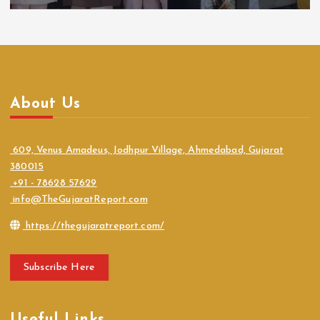
About Us
609, Venus Amadeus, Jodhpur Village, Ahmedabad, Gujarat
380015
+91 - 78628 57629
info@TheGujaratReport.com
https://thegujaratreport.com/
Subscribe Here
Useful Links