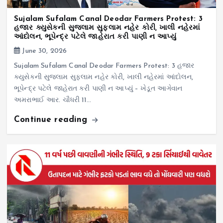
Sujalam Sufalam Canal Deodar Farmers Protest: 3
હજાર ક્યુસેકની સુજલામ સુફલામ નહેર કોરી, ખાલી નહેરમાં
આંદોલન, ભૂપેન્દ્ર પટેલે જાહેરાત કરી પાણી ન આપ્યું
June 30, 2026
Sujalam Sufalam Canal Deodar Farmers Protest: 3 હજાર
ક્યુસેકની સુજલામ સુફલામ નહેર કોરી, ખાલી નહેરમાં આંદોલન,
ભૂપેન્દ્ર પટેલે જાહેરાત કરી પાણી ન આપ્યું – ખેડૂત આગેવાન
અમરાભાઈ આર. ચૌધરી 11…
Continue reading