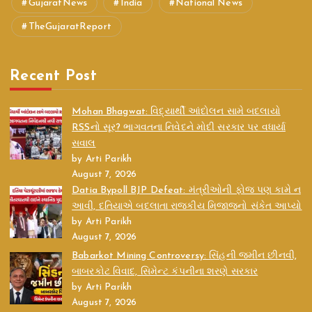
GujaratNews
India
National News
TheGujaratReport
Recent Post
Mohan Bhagwat: વિદ્યાર્થી આંદોલન સામે બદલાયો
RSSનો સૂર? ભાગવતના નિવેદને મોદી સરકાર પર વધાર્યા
સવાલ
by Arti Parikh
August 7, 2026
Datia Bypoll BJP Defeat: મંત્રીઓની ફોજ પણ કામે ન
આવી, દતિયાએ બદલાતા રાજકીય મિજાજનો સંકેત આપ્યો
by Arti Parikh
August 7, 2026
Babarkot Mining Controversy: સિંહની જમીન છીનવી,
બાબરકોટ વિવાદ, સિમેન્ટ કંપનીના શરણે સરકાર
by Arti Parikh
August 7, 2026